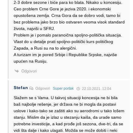
2-3 dobre sezone i biće para ko blata. Nikako u koncesiju.
Ceo problem Crne Gore je jeziva 2020. i ekonomski
opustošena zemlja. Crna Gora da se dobro vodi, tamo bi
bez problema jako brzo bio ostvaren veoma visok standard
života, najviši u SFRJ.
Problem je i pomalo paranoična spoljno-politička situacija.
Vlast do u detalje prati spoljno-politički kurs političkog
Zapada, a Rusi su na to alergični.
A turizam im je pored Srbije i Republike Srpske, najviše
upućen na Rusiju.
Odgovori
Stefan
Odgovori
Super portak
22.10.2021. 12:04
Slažem se s Vama. U takvoj situaciji koncesija ne bi bila
baš najbolje rešenje, jer država ne bi mogla da postavi
uslove i kako-tako se zaštiti ako su aerodromi u tako lošem
stanju. Mislim da je izlaz u stezanju kaiša, da urade samo
potrebne investicije, a kad prođe još sezona, dve-tri, da se
vidi šta dalje i kako ulagati. Možda se može dobiti i neki