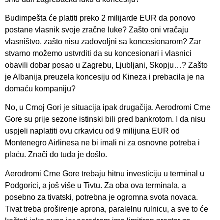
Budimpešta će platiti preko 2 milijarde EUR da ponovo
postane vlasnik svoje zračne luke? Zašto oni vračaju
vlasništvo, zašto nisu zadovoljni sa koncesionarom? Zar
stvarno možemo ustvrditi da su koncesionari i vlasnici
obavili dobar posao u Zagrebu, Ljubljani, Skopju…? Zašto
je Albanija preuzela koncesiju od Kineza i prebacila je na
domaću kompaniju?
No, u Crnoj Gori je situacija ipak drugačija. Aerodromi Crne
Gore su prije sezone istinski bili pred bankrotom. I da nisu
uspjeli naplatiti ovu crkavicu od 9 milijuna EUR od
Montenegro Airlinesa ne bi imali ni za osnovne potreba i
plaću. Znači do tuda je došlo.
Aerodromi Crne Gore trebaju hitnu investiciju u terminal u
Podgorici, a još više u Tivtu. Za oba ova terminala, a
posebno za tivatski, potrebna je ogromna svota novaca.
Tivat treba proširenje aprona, paralelnu rulnicu, a sve to će