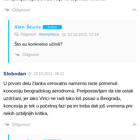
Odgovori
Alen Šćuric
Author
Odgovori
Anonymous
22.10.2021. 22:19
Što su konkretno učinili?
Odgovori
Slobodan
22.10.2021. 08:22
U prvom delu članka verovatno namerno niste pomenuli
koncesiju beogradskog aerodroma. Pretpostavljam da ste ostali
uzdržani, jer iako Vinci ne radi tako loš posao u Beogradu,
koncesija je tek u početnoj fazi pa im treba dati još vremena pre
nekih ozbiljnijih kritika.
Odgovori