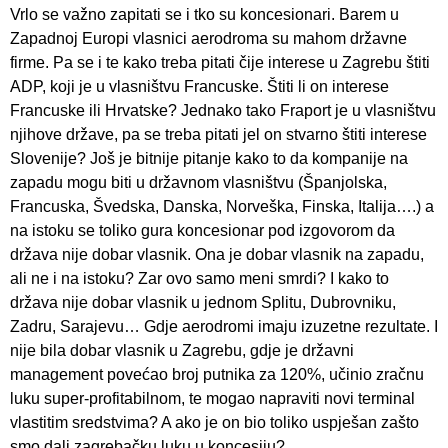
Vrlo se važno zapitati se i tko su koncesionari. Barem u
Zapadnoj Europi vlasnici aerodroma su mahom državne
firme. Pa se i te kako treba pitati čije interese u Zagrebu štiti
ADP, koji je u vlasništvu Francuske. Štiti li on interese
Francuske ili Hrvatske? Jednako tako Fraport je u vlasništvu
njihove države, pa se treba pitati jel on stvarno štiti interese
Slovenije? Još je bitnije pitanje kako to da kompanije na
zapadu mogu biti u državnom vlasništvu (Španjolska,
Francuska, Švedska, Danska, Norveška, Finska, Italija….) a
na istoku se toliko gura koncesionar pod izgovorom da
država nije dobar vlasnik. Ona je dobar vlasnik na zapadu,
ali ne i na istoku? Zar ovo samo meni smrdi? I kako to
država nije dobar vlasnik u jednom Splitu, Dubrovniku,
Zadru, Sarajevu… Gdje aerodromi imaju izuzetne rezultate. I
nije bila dobar vlasnik u Zagrebu, gdje je državni
management povećao broj putnika za 120%, učinio zračnu
luku super-profitabilnom, te mogao napraviti novi terminal
vlastitim sredstvima? A ako je on bio toliko uspješan zašto
smo dali zagrebačku luku u koncesiju?