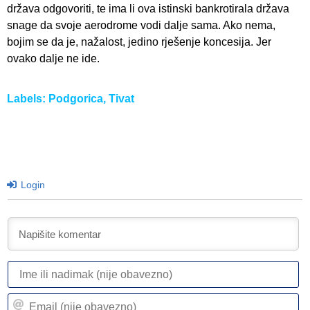
država odgovoriti, te ima li ova istinski bankrotirala država
snage da svoje aerodrome vodi dalje sama. Ako nema,
bojim se da je, nažalost, jedino rješenje koncesija. Jer
ovako dalje ne ide.
Labels:
Podgorica
,
Tivat
Login
I
ili
n
Em
(n