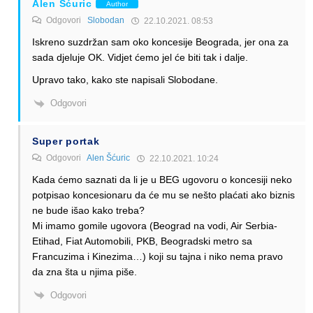
Alen Šćuric
Author
Odgovori
Slobodan
22.10.2021. 08:53
Iskreno suzdržan sam oko koncesije Beograda, jer ona za
sada djeluje OK. Vidjet ćemo jel će biti tak i dalje.
Upravo tako, kako ste napisali Slobodane.
Odgovori
Super portak
Odgovori
Alen Šćuric
22.10.2021. 10:24
Kada ćemo saznati da li je u BEG ugovoru o koncesiji neko
potpisao koncesionaru da će mu se nešto plaćati ako biznis
ne bude išao kako treba?
Mi imamo gomile ugovora (Beograd na vodi, Air Serbia-
Etihad, Fiat Automobili, PKB, Beogradski metro sa
Francuzima i Kinezima…) koji su tajna i niko nema pravo
da zna šta u njima piše.
Odgovori