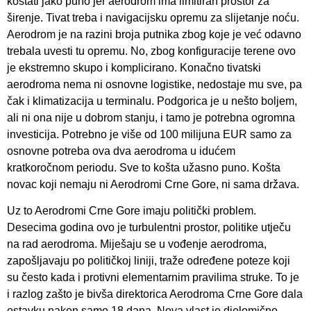
koštati jako puno jer aerodrom ima limitiran prostor za
širenje. Tivat treba i navigacijsku opremu za slijetanje noću.
Aerodrom je na razini broja putnika zbog koje je već odavno
trebala uvesti tu opremu. No, zbog konfiguracije terene ovo
je ekstremno skupo i komplicirano. Konačno tivatski
aerodroma nema ni osnovne logistike, nedostaje mu sve, pa
čak i klimatizacija u terminalu. Podgorica je u nešto boljem,
ali ni ona nije u dobrom stanju, i tamo je potrebna ogromna
investicija. Potrebno je više od 100 milijuna EUR samo za
osnovne potreba ova dva aerodroma u idućem
kratkoročnom periodu. Sve to košta užasno puno. Košta
novac koji nemaju ni Aerodromi Crne Gore, ni sama država.
Uz to Aerodromi Crne Gore imaju politički problem.
Desecima godina ovo je turbulentni prostor, politike utječu
na rad aerodroma. Miješaju se u vođenje aerodroma,
zapošljavaju po političkoj liniji, traže određene poteze koji
su često kada i protivni elementarnim pravilima struke. To je
i razlog zašto je bivša direktorica Aerodroma Crne Gore dala
ostavku nakon samo 18 dana. Nova vlast je djelomično