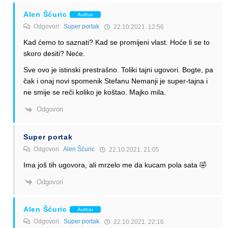
Alen Šćuric
Author
Odgovori
Super portak
22.10.2021. 12:56
Kad ćemo to saznati? Kad se promijeni vlast. Hoće li se to
skoro desiti? Neće.
Sve ovo je istinski prestrašno. Toliki tajni ugovori. Bogte, pa
čak i onaj novi spomenik Stefanu Nemanji je super-tajna i
ne smije se reči koliko je koštao. Majko mila.
Odgovori
Super portak
Odgovori
Alen Šćuric
22.10.2021. 21:05
Ima još tih ugovora, ali mrzelo me da kucam pola sata 🤣
Odgovori
Alen Šćuric
Author
Odgovori
Super portak
22.10.2021. 22:16