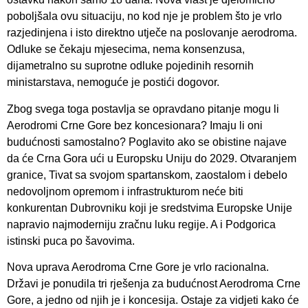
poboljšala ovu situaciju, no kod nje je problem što je vrlo
razjedinjena i isto direktno utječe na poslovanje aerodroma.
Odluke se čekaju mjesecima, nema konsenzusa,
dijametralno su suprotne odluke pojedinih resornih
ministarstava, nemoguće je postići dogovor.
Zbog svega toga postavlja se opravdano pitanje mogu li
Aerodromi Crne Gore bez koncesionara? Imaju li oni
budućnosti samostalno? Poglavito ako se obistine najave
da će Crna Gora ući u Europsku Uniju do 2029. Otvaranjem
granice, Tivat sa svojom spartanskom, zaostalom i debelo
nedovoljnom opremom i infrastrukturom neće biti
konkurentan Dubrovniku koji je sredstvima Europske Unije
napravio najmoderniju zračnu luku regije. A i Podgorica
istinski puca po šavovima.
Nova uprava Aerodroma Crne Gore je vrlo racionalna.
Državi je ponudila tri rješenja za budućnost Aerodroma Crne
Gore, a jedno od njih je i koncesija. Ostaje za vidjeti kako će