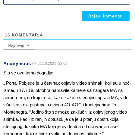
(n
ob
ob
16
KOMENTAR/A
Najnoviji
Anonymous
22.10.2021. 22:02
Sta se ovo tamo dogadja:
„ Portal Pobjede je u četvrtak objavio video snimak, koji su u noći
između 17. i 18. oktobra napravile kamere sa hangara MA na
aerodromu, na kojem se, kako kažu u stečajnoj upravi MA, vidi
više lica koja pristupaju avionu 4O-AOC i kontejnerima To
Montenegra. “Jedino što se može zaključiti iz objavljenog video
snimka, kao i iz ranijih optužbi, je da je u pitanju opstrukcija
stečajnog dužnika MA koja je evidentna od osnivanja naše
kompanije, koja istini za volju ne doprinosi nikome.”