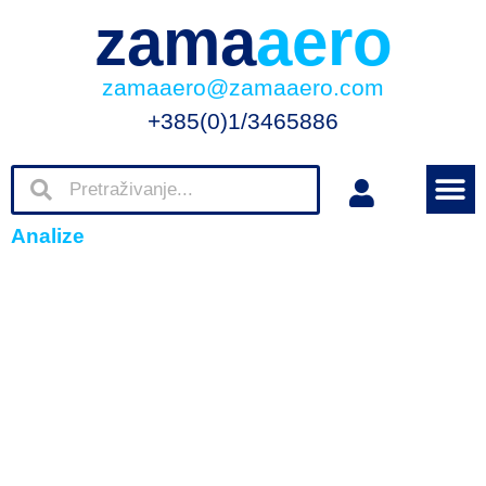
zama
aero
zamaaero@zamaaero.com
+385(0)1/3465886
Analize