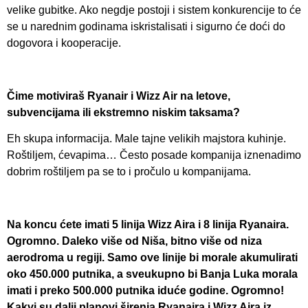
velike gubitke. Ako negdje postoji i sistem konkurencije to će
se u narednim godinama iskristalisati i sigurno će doći do
dogovora i kooperacije.
Čime motiviraš Ryanair i Wizz Air na letove,
subvencijama ili ekstremno niskim taksama?
Eh skupa informacija. Male tajne velikih majstora kuhinje.
Roštiljem, ćevapima… Često posade kompanija iznenadimo
dobrim roštiljem pa se to i pročulo u kompanijama.
Na koncu ćete imati 5 linija Wizz Aira i 8 linija Ryanaira.
Ogromno. Daleko više od Niša, bitno više od niza
aerodroma u regiji. Samo ove linije bi morale akumulirati
oko 450.000 putnika, a sveukupno bi Banja Luka morala
imati i preko 500.000 putnika iduće godine. Ogromno!
Kakvi su dalji planovi širenja Ryanaira i Wizz Aira iz