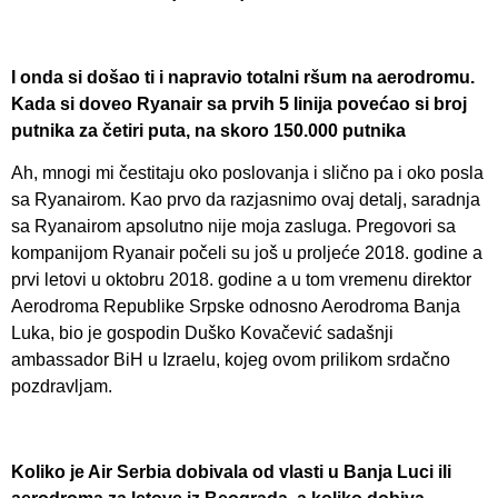
I onda si došao ti i napravio totalni ršum na aerodromu.
Kada si doveo Ryanair sa prvih 5 linija povećao si broj
putnika za četiri puta, na skoro 150.000 putnika
Ah, mnogi mi čestitaju oko poslovanja i slično pa i oko posla
sa Ryanairom. Kao prvo da razjasnimo ovaj detalj, saradnja
sa Ryanairom apsolutno nije moja zasluga. Pregovori sa
kompanijom Ryanair počeli su još u proljeće 2018. godine a
prvi letovi u oktobru 2018. godine a u tom vremenu direktor
Aerodroma Republike Srpske odnosno Aerodroma Banja
Luka, bio je gospodin Duško Kovačević sadašnji
ambassador BiH u Izraelu, kojeg ovom prilikom srdačno
pozdravljam.
Koliko je Air Serbia dobivala od vlasti u Banja Luci ili