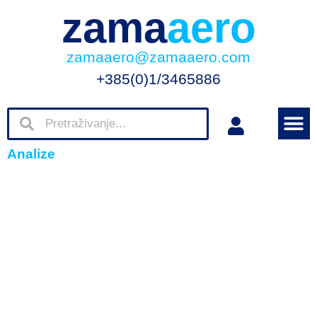
zama
aero
zamaaero@zamaaero.com
+385(0)1/3465886
Analize