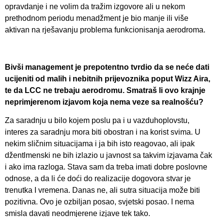
opravdanje i ne volim da tražim izgovore ali u nekom
prethodnom periodu menadžment je bio manje ili više
aktivan na rješavanju problema funkcionisanja aerodroma.
Bivši management je prepotentno tvrdio da se neće dati
ucijeniti od malih i nebitnih prijevoznika poput Wizz Aira,
te da LCC ne trebaju aerodromu. Smatraš li ovo krajnje
neprimjerenom izjavom koja nema veze sa realnošću?
Za saradnju u bilo kojem poslu pa i u vazduhoplovstu,
interes za saradnju mora biti obostran i na korist svima. U
nekim sličnim situacijama i ja bih isto reagovao, ali ipak
džentlmenski ne bih izlazio u javnost sa takvim izjavama čak
i ako ima razloga. Stava sam da treba imati dobre poslovne
odnose, a da li će doći do realizacije dogovora stvar je
trenutka I vremena. Danas ne, ali sutra situacija može biti
pozitivna. Ovo je ozbiljan posao, svjetski posao. I nema
smisla davati neodmjerene izjave tek tako.