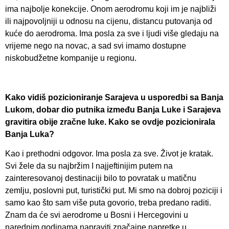
ima najbolje konekcije. Onom aerodromu koji im je najbliži
ili najpovoljniji u odnosu na cijenu, distancu putovanja od
kuće do aerodroma. Ima posla za sve i ljudi više gledaju na
vrijeme nego na novac, a sad svi imamo dostupne
niskobudžetne kompanije u regionu.
Kako vidiš pozicioniranje Sarajeva u usporedbi sa Banja
Lukom, dobar dio putnika između Banja Luke i Sarajeva
gravitira obije zračne luke. Kako se ovdje pozicionirala
Banja Luka?
Kao i prethodni odgovor. Ima posla za sve. Život je kratak.
Svi žele da su najbržim I najjeftinijim putem na
zainteresovanoj destinaciji bilo to povratak u matičnu
zemlju, poslovni put, turistički put. Mi smo na dobroj poziciji i
samo kao što sam više puta govorio, treba predano raditi.
Znam da će svi aerodrome u Bosni i Hercegovini u
narednim godinama napraviti značajne napretke u