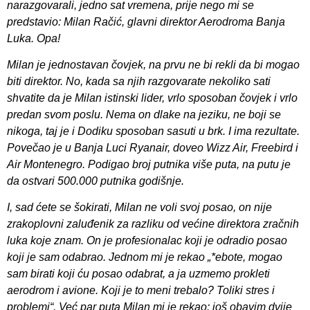
narazgovarali, jedno sat vremena, prije nego mi se
predstavio: Milan Račić, glavni direktor Aerodroma Banja
Luka. Opa!
Milan je jednostavan čovjek, na prvu ne bi rekli da bi mogao
biti direktor. No, kada sa njih razgovarate nekoliko sati
shvatite da je Milan istinski lider, vrlo sposoban čovjek i vrlo
predan svom poslu. Nema on dlake na jeziku, ne boji se
nikoga, taj je i Dodiku sposoban sasuti u brk. I ima rezultate.
Povečao je u Banja Luci Ryanair, doveo Wizz Air, Freebird i
Air Montenegro. Podigao broj putnika više puta, na putu je
da ostvari 500.000 putnika godišnje.
I, sad ćete se šokirati, Milan ne voli svoj posao, on nije
zrakoplovni zaluđenik za razliku od većine direktora zračnih
luka koje znam. On je profesionalac koji je odradio posao
koji je sam odabrao. Jednom mi je rekao „*ebote, mogao
sam birati koji ću posao odabrat, a ja uzmemo prokleti
aerodrom i avione. Koji je to meni trebalo? Toliki stres i
problemi“. Već par puta Milan mi je rekao: još obavim dvije