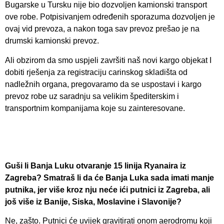
Bugarske u Tursku nije bio dozvoljen kamionski transport
ove robe. Potpisivanjem određenih sporazuma dozvoljen je
ovaj vid prevoza, a nakon toga sav prevoz prešao je na
drumski kamionski prevoz.
Ali obzirom da smo uspjeli završiti naš novi kargo objekat I
dobiti rješenja za registraciju carinskog skladišta od
nadležnih organa, pregovaramo da se uspostavi i kargo
prevoz robe uz saradnju sa velikim špediterskim i
transportnim kompanijama koje su zainteresovane.
Guši li Banja Luku otvaranje 15 linija Ryanaira iz
Zagreba? Smatraš li da će Banja Luka sada imati manje
putnika, jer više kroz nju neće ići putnici iz Zagreba, ali
još više iz Banije, Siska, Moslavine i Slavonije?
Ne, zašto. Putnici će uvijek gravitirati onom aerodromu koji