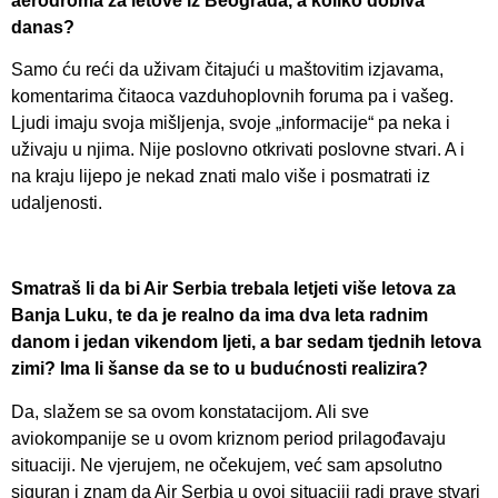
aerodroma za letove iz Beograda, a koliko dobiva
danas?
Samo ću reći da uživam čitajući u maštovitim izjavama,
komentarima čitaoca vazduhoplovnih foruma pa i vašeg.
Ljudi imaju svoja mišljenja, svoje „informacije“ pa neka i
uživaju u njima. Nije poslovno otkrivati poslovne stvari. A i
na kraju lijepo je nekad znati malo više i posmatrati iz
udaljenosti.
Smatraš li da bi Air Serbia trebala letjeti više letova za
Banja Luku, te da je realno da ima dva leta radnim
danom i jedan vikendom ljeti, a bar sedam tjednih letova
zimi? Ima li šanse da se to u budućnosti realizira?
Da, slažem se sa ovom konstatacijom. Ali sve
aviokompanije se u ovom kriznom period prilagođavaju
situaciji. Ne vjerujem, ne očekujem, već sam apsolutno
siguran i znam da Air Serbia u ovoj situaciji radi prave stvari