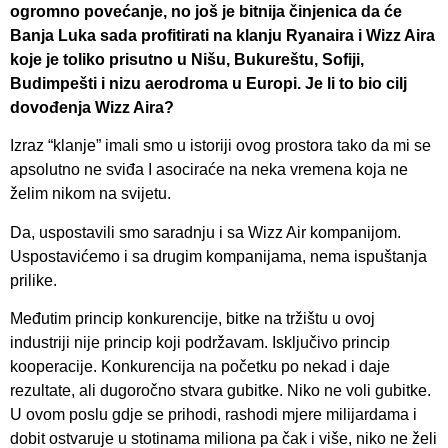
ogromno povećanje, no još je bitnija činjenica da će
Banja Luka sada profitirati na klanju Ryanaira i Wizz Aira
koje je toliko prisutno u Nišu, Bukureštu, Sofiji,
Budimpešti i nizu aerodroma u Europi. Je li to bio cilj
dovođenja Wizz Aira?
Izraz “klanje” imali smo u istoriji ovog prostora tako da mi se
apsolutno ne sviđa I asociraće na neka vremena koja ne
želim nikom na svijetu.
Da, uspostavili smo saradnju i sa Wizz Air kompanijom.
Uspostavićemo i sa drugim kompanijama, nema ispuštanja
prilike.
Međutim princip konkurencije, bitke na tržištu u ovoj
industriji nije princip koji podržavam. Isključivo princip
kooperacije. Konkurencija na početku po nekad i daje
rezultate, ali dugoročno stvara gubitke. Niko ne voli gubitke.
U ovom poslu gdje se prihodi, rashodi mjere milijardama i
dobit ostvaruje u stotinama miliona pa čak i više, niko ne želi