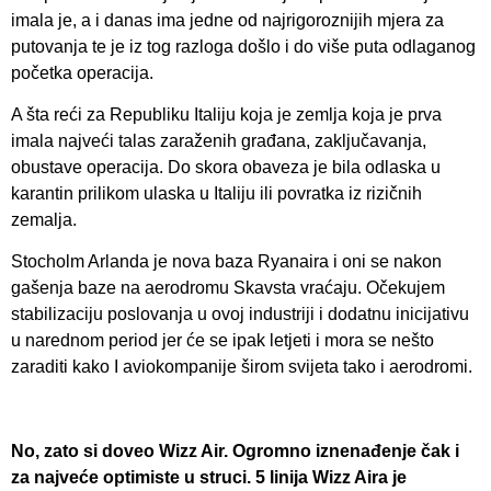
imala je, a i danas ima jedne od najrigoroznijih mjera za
putovanja te je iz tog razloga došlo i do više puta odlaganog
početka operacija.
A šta reći za Republiku Italiju koja je zemlja koja je prva
imala najveći talas zaraženih građana, zaključavanja,
obustave operacija. Do skora obaveza je bila odlaska u
karantin prilikom ulaska u Italiju ili povratka iz rizičnih
zemalja.
Stocholm Arlanda je nova baza Ryanaira i oni se nakon
gašenja baze na aerodromu Skavsta vraćaju. Očekujem
stabilizaciju poslovanja u ovoj industriji i dodatnu inicijativu
u narednom period jer će se ipak letjeti i mora se nešto
zaraditi kako I aviokompanije širom svijeta tako i aerodromi.
No, zato si doveo Wizz Air. Ogromno iznenađenje čak i
za najveće optimiste u struci. 5 linija Wizz Aira je