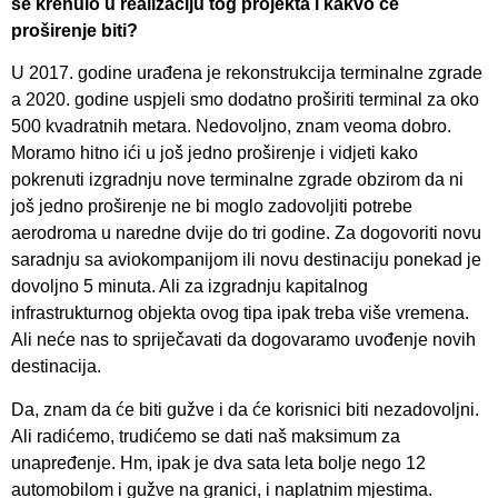
se krenulo u realizaciju tog projekta i kakvo će
proširenje biti?
U 2017. godine urađena je rekonstrukcija terminalne zgrade
a 2020. godine uspjeli smo dodatno proširiti terminal za oko
500 kvadratnih metara. Nedovoljno, znam veoma dobro.
Moramo hitno ići u još jedno proširenje i vidjeti kako
pokrenuti izgradnju nove terminalne zgrade obzirom da ni
još jedno proširenje ne bi moglo zadovoljiti potrebe
aerodroma u naredne dvije do tri godine. Za dogovoriti novu
saradnju sa aviokompanijom ili novu destinaciju ponekad je
dovoljno 5 minuta. Ali za izgradnju kapitalnog
infrastrukturnog objekta ovog tipa ipak treba više vremena.
Ali neće nas to spriječavati da dogovaramo uvođenje novih
destinacija.
Da, znam da će biti gužve i da će korisnici biti nezadovoljni.
Ali radićemo, trudićemo se dati naš maksimum za
unapređenje. Hm, ipak je dva sata leta bolje nego 12
automobilom i gužve na granici, i naplatnim mjestima.