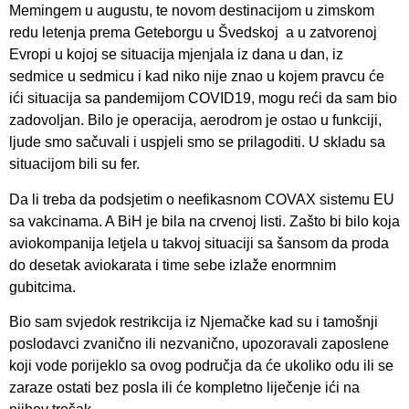
Memingem u augustu, te novom destinacijom u zimskom
redu letenja prema Geteborgu u Švedskoj a u zatvorenoj
Evropi u kojoj se situacija mjenjala iz dana u dan, iz
sedmice u sedmicu i kad niko nije znao u kojem pravcu će
ići situacija sa pandemijom COVID19, mogu reći da sam bio
zadovoljan. Bilo je operacija, aerodrom je ostao u funkciji,
ljude smo sačuvali i uspjeli smo se prilagoditi. U skladu sa
situacijom bili su fer.
Da li treba da podsjetim o neefikasnom COVAX sistemu EU
sa vakcinama. A BiH je bila na crvenoj listi. Zašto bi bilo koja
aviokompanija letjela u takvoj situaciji sa šansom da proda
do desetak aviokarata i time sebe izlaže enormnim
gubitcima.
Bio sam svjedok restrikcija iz Njemačke kad su i tamošnji
poslodavci zvanično ili nezvanično, upozoravali zaposlene
koji vode porijeklo sa ovog područja da će ukoliko odu ili se
zaraze ostati bez posla ili će kompletno liječenje ići na