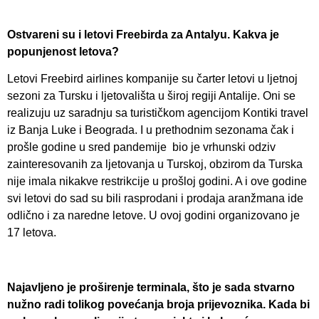
Ostvareni su i letovi Freebirda za Antalyu. Kakva je
popunjenost letova?
Letovi Freebird airlines kompanije su čarter letovi u ljetnoj
sezoni za Tursku i ljetovališta u široj regiji Antalije. Oni se
realizuju uz saradnju sa turističkom agencijom Kontiki travel
iz Banja Luke i Beograda. I u prethodnim sezonama čak i
prošle godine u sred pandemije bio je vrhunski odziv
zainteresovanih za ljetovanja u Turskoj, obzirom da Turska
nije imala nikakve restrikcije u prošloj godini. A i ove godine
svi letovi do sad su bili rasprodani i prodaja aranžmana ide
odlično i za naredne letove. U ovoj godini organizovano je
17 letova.
Najavljeno je proširenje terminala, što je sada stvarno
nužno radi tolikog povećanja broja prijevoznika. Kada bi