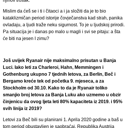
njihov trošak.
Mislim da ćeš se i ti i čitaoci a i ja složiti da je to bio
kataklizmičan period istorije čovječanstva kad strah, panika
ovladaju, a ljudi traže neku sigurnost. To je u ljudskoj prirodi.
Pa situacija je i danas po malo u magli i svi se pitaju: a šta
će biti na jesen I zimu?
Još uvijek Ryanair nije maksimalno prisutan u Banja
Luci. Iako leti za Charleroi, Hahn, Memmingen i
Gothenburg ukupno 7 tjednih letova, za Berlin, Beč i
Bergamo kreće tek od početka 9. mjeseca, a za
Stockholm od 30.10. Kako to da je Ryanair toliko
smanjio broj letova za Banja Luku ako uzmemo u obzir
činjenicu da ovog ljeta leti 80% kapaciteta iz 2019. i 95%
svih linija iz 2019?
Letovi za Beč bili su planirani 1. Aprila 2020 godine a baš u
tom period obustavljen je saobraćaj. Republika Austrija