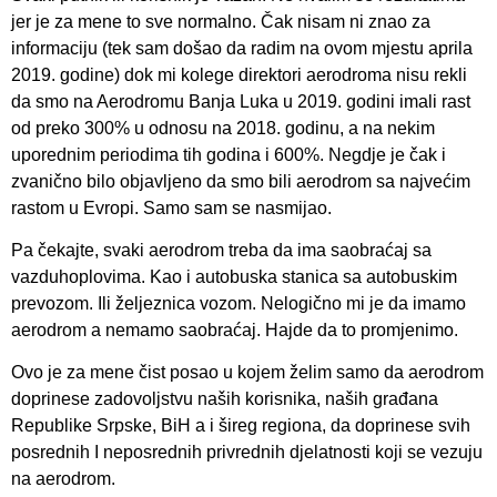
jer je za mene to sve normalno. Čak nisam ni znao za
informaciju (tek sam došao da radim na ovom mjestu aprila
2019. godine) dok mi kolege direktori aerodroma nisu rekli
da smo na Aerodromu Banja Luka u 2019. godini imali rast
od preko 300% u odnosu na 2018. godinu, a na nekim
uporednim periodima tih godina i 600%. Negdje je čak i
zvanično bilo objavljeno da smo bili aerodrom sa najvećim
rastom u Evropi. Samo sam se nasmijao.
Pa čekajte, svaki aerodrom treba da ima saobraćaj sa
vazduhoplovima. Kao i autobuska stanica sa autobuskim
prevozom. Ili željeznica vozom. Nelogično mi je da imamo
aerodrom a nemamo saobraćaj. Hajde da to promjenimo.
Ovo je za mene čist posao u kojem želim samo da aerodrom
doprinese zadovoljstvu naših korisnika, naših građana
Republike Srpske, BiH a i šireg regiona, da doprinese svih
posrednih I neposrednih privrednih djelatnosti koji se vezuju
na aerodrom.