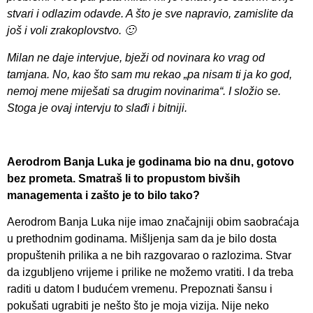
stvari i odlazim odavde. A što je sve napravio, zamislite da
još i voli zrakoplovstvo. 🙂
Milan ne daje intervjue, bježi od novinara ko vrag od
tamjana. No, kao što sam mu rekao „pa nisam ti ja ko god,
nemoj mene miješati sa drugim novinarima“. I složio se.
Stoga je ovaj intervju to slađi i bitniji.
Aerodrom Banja Luka je godinama bio na dnu, gotovo
bez prometa. Smatraš li to propustom bivših
managementa i zašto je to bilo tako?
Aerodrom Banja Luka nije imao značajniji obim saobraćaja
u prethodnim godinama. Mišljenja sam da je bilo dosta
propuštenih prilika a ne bih razgovarao o razlozima. Stvar
da izgubljeno vrijeme i prilike ne možemo vratiti. I da treba
raditi u datom I budućem vremenu. Prepoznati šansu i
pokušati ugrabiti je nešto što je moja vizija. Nije neko