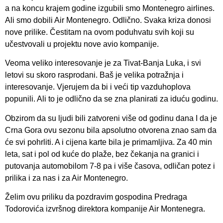
a na koncu krajem godine izgubili smo Montenegro airlines.
Ali smo dobili Air Montenegro. Odlično. Svaka kriza donosi
nove prilike. Čestitam na ovom poduhvatu svih koji su
učestvovali u projektu nove avio kompanije.
Veoma veliko interesovanje je za Tivat-Banja Luka, i svi
letovi su skoro rasprodani. Baš je velika potražnja i
interesovanje. Vjerujem da bi i veći tip vazduhoplova
popunili. Ali to je odlično da se zna planirati za iduću godinu.
Obzirom da su ljudi bili zatvoreni više od godinu dana I da je
Crna Gora ovu sezonu bila apsolutno otvorena znao sam da
će svi pohrliti. A i cijena karte bila je primamljiva. Za 40 min
leta, sat i pol od kuće do plaže, bez čekanja na granici i
putovanja automobilom 7-8 pa i više časova, odličan potez i
prilika i za nas i za Air Montenegro.
Želim ovu priliku da pozdravim gospodina Predraga
Todorovića izvršnog direktora kompanije Air Montenegra.