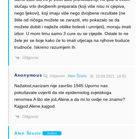
slučaju vrlo dvojbenih preparata (koji više nisu ni cjepiva,
nego ljekovi), koji imaju više nego dvojbene rezultate (ne
štite od ničega možete se zaraziti, eto pokazalo se da
možete dobiti i najteže oblike bolesti i umrijeti), moraju imati
izbor. U mom timu samo 3 cure su se cijepile. Ostale to ne
žele jer se boje kako će to imati utjecaja na njihove buduće
trudnoče. Iskreno razumijem ih.
Odgovori
Anonymous
Odgovori
Alen Šćuric
20.09.2021. 14:50
Nažalost,nacizam nije završio 1945.Uporno nas
pokušavate uvjeriti da ste epidemiolog svjetskoga
renomea.A što ste još,Alene,a da mi to ovdje ne znamo?
Kajgod,Alene,kajgod.
Odgovori
Alen Šćuric
Author