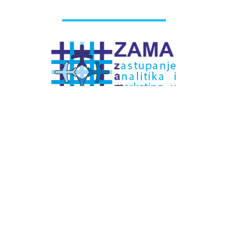
# Labels - oznake
Pretplatite se na
DNEVNI BILTEN
– bitno
više
novosti (svaki dan >15)
– bitno
svježije
novosti nego na