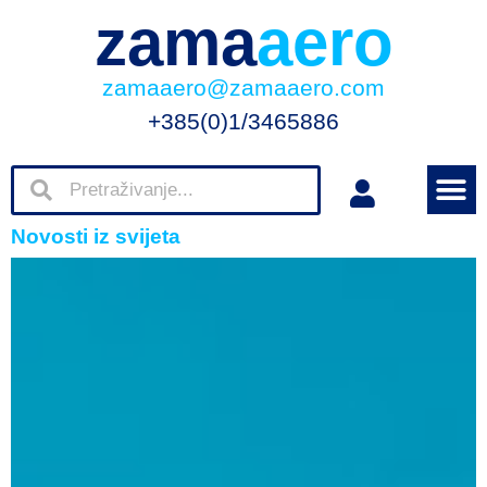
zama
aero
zamaaero@zamaaero.com
+385(0)1/3465886
Novosti iz svijeta