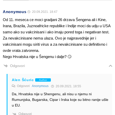
Anonymous
20.09.2021. 18:47
Od 11. meseca ce moci gradjani 26 drzava Šengena ali i Kine,
Irana, Brazila, Juznoafricke republike i Indije moci da udju u USA
samo ako su vakcinisani i ako imaju pored toga i negativan test.
Za nevakcinisane nema ulaza. Ovo je najpravednije jer i
vakcinisani mogu siriti virus a za nevakcinisane su definitivno i
ovde vrata zatvorena.
Nego Hrvatska nije u Šengenu i dalje? 🙄
Odgovori
Alen Šćuric
Author
Odgovori
Anonymous
20.09.2021. 18:55
Da, Hrvatska nije u Shengenu, ali nisu u njemu ni
Rumunjska, Bugarska, Cipar i Irska koje su bitno ranije ušle
u EU.
Odgovori