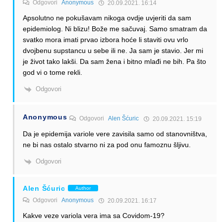
Odgovori
Anonymous
20.09.2021. 16:14
Apsolutno ne pokušavam nikoga ovdje uvjeriti da sam
epidemiolog. Ni blizu! Bože me sačuvaj. Samo smatram da
svatko mora imati prvao izbora hoće li staviti ovu vrlo
dvojbenu supstancu u sebe ili ne. Ja sam je stavio. Jer mi
je život tako lakši. Da sam žena i bitno mlađi ne bih. Pa što
god vi o tome rekli.
Odgovori
Anonymous
Odgovori
Alen Šćuric
20.09.2021. 15:19
Da je epidemija variole vere zavisila samo od stanovništva,
ne bi nas ostalo stvarno ni za pod onu famoznu šljivu.
Odgovori
Alen Šćuric
Author
Odgovori
Anonymous
20.09.2021. 16:17
Kakve veze variola vera ima sa Covidom-19?