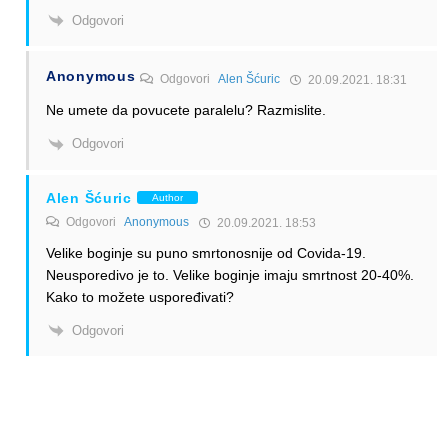
Odgovori
Anonymous
Odgovori
Alen Šćuric
20.09.2021. 18:31
Ne umete da povucete paralelu? Razmislite.
Odgovori
Alen Šćuric
Author
Odgovori
Anonymous
20.09.2021. 18:53
Velike boginje su puno smrtonosnije od Covida-19.
Neusporedivo je to. Velike boginje imaju smrtnost 20-40%.
Kako to možete uspoređivati?
Odgovori