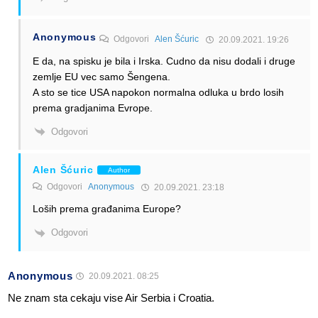
Anonymous
Odgovori
Alen Šćuric
20.09.2021. 19:26
E da, na spisku je bila i Irska. Cudno da nisu dodali i druge
zemlje EU vec samo Šengena.
A sto se tice USA napokon normalna odluka u brdo losih
prema gradjanima Evrope.
Odgovori
Alen Šćuric
Author
Odgovori
Anonymous
20.09.2021. 23:18
Loših prema građanima Europe?
Odgovori
Anonymous
20.09.2021. 08:25
Ne znam sta cekaju vise Air Serbia i Croatia.