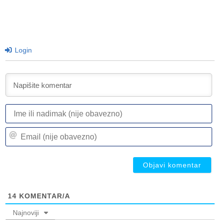
Login
I
ili
n
Em
(n
(n
ob
ob
14
KOMENTAR/A
Najnoviji