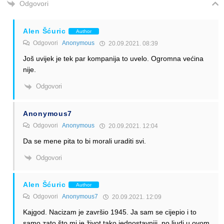
Odgovori
Alen Šćuric
Author
Odgovori
Anonymous
20.09.2021. 08:39
Još uvijek je tek par kompanija to uvelo. Ogromna većina
nije.
Odgovori
Anonymous7
Odgovori
Anonymous
20.09.2021. 12:04
Da se mene pita to bi morali uraditi svi.
Odgovori
Alen Šćuric
Author
Odgovori
Anonymous7
20.09.2021. 12:09
Kajgod. Nacizam je završio 1945. Ja sam se cijepio i to
samo zato što mi je život tako jednostavniji, no ljudi u ovom