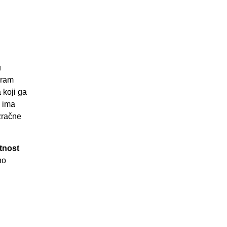
u
pram
 koji ga
b ima
 zračne
tnost
no