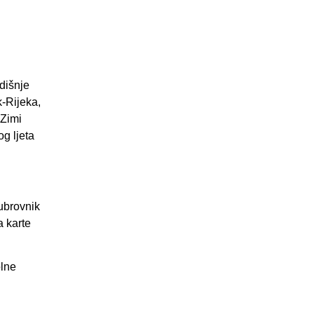
dišnje
k-Rijeka,
 Zimi
g ljeta
Dubrovnik
a karte
olne