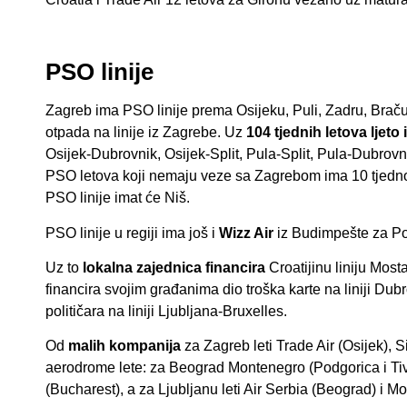
PSO linije
Zagreb ima PSO linije prema Osijeku, Puli, Zadru, Braču
otpada na linije iz Zagrebe. Uz
104 tjednih letova ljeto
Osijek-Dubrovnik, Osijek-Split, Pula-Split, Pula-Dubrovni
PSO letova koji nemaju veze sa Zagrebom ima 10 tjedno
PSO linije imat će Niš.
PSO linije u regiji ima još i
Wizz Air
iz Budimpešte za Pod
Uz to
lokalna zajednica financira
Croatijinu liniju Most
financira svojim građanima dio troška karte na liniji Du
političara na liniji Ljubljana-Bruxelles.
Od
malih kompanija
za Zagreb leti Trade Air (Osijek), S
aerodrome lete: za Beograd Montenegro (Podgorica i Tiv
(Bucharest), a za Ljubljanu leti Air Serbia (Beograd) i 