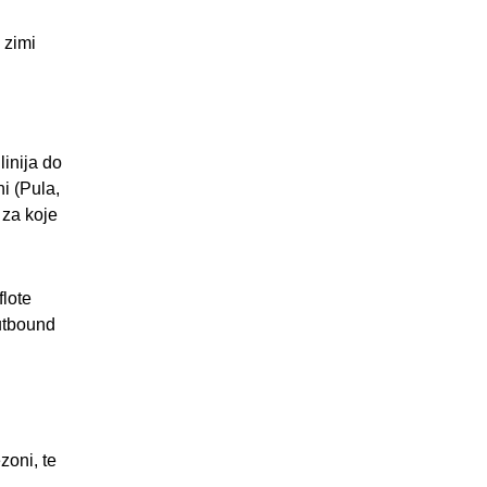
 zimi
linija do
i (Pula,
i za koje
flote
outbound
zoni, te