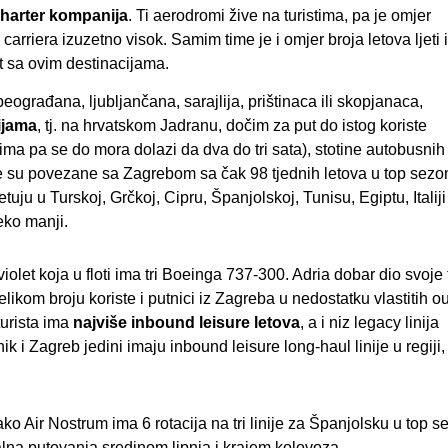
charter kompanija
. Ti aerodromi žive na turistima, pa je omjer
riera izuzetno visok. Samim time je i omjer broja letova ljeti i
t sa ovim destinacijama.
eograđana, ljubljančana, sarajlija, prištinaca ili skopjanaca,
ijama
, tj. na hrvatskom Jadranu, dočim za put do istog koriste
a pa se do mora dolazi da dva do tri sata), stotine autobusnih 
e su povezane sa Zagrebom sa čak 98 tjednih letova u top sezon
jetuju u Turskoj, Grčkoj, Cipru, Španjolskoj, Tunisu, Egiptu, Italij
eko manji.
olet koja u floti ima tri Boeinga 737-300. Adria dobar dio svoje 
velikom broju koriste i putnici iz Zagreba u nedostatku vlastitih 
turista ima
najviše inbound leisure letova
, a i niz legacy linija
 i Zagreb jedini imaju inbound leisure long-haul linije u regiji,
ako Air Nostrum ima 6 rotacija na tri linije za Španjolsku u top se
alna putovanja sredinom lipnja i krajem kolovoza.