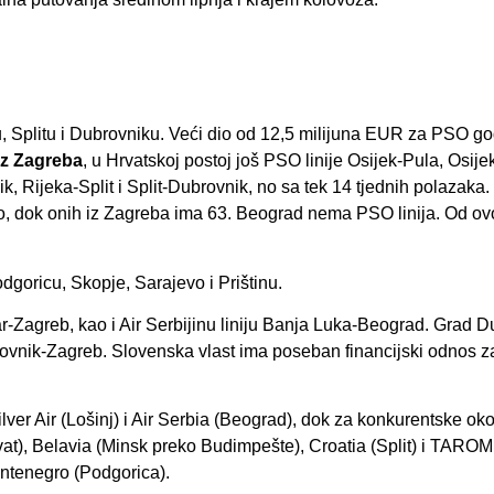
, Splitu i Dubrovniku. Veći dio od 12,5 milijuna EUR za PSO go
 iz Zagreba
, u Hrvatskoj postoj još PSO linije Osijek-Pula, Osije
k, Rijeka-Split i Split-Dubrovnik, no sa tek 14 tjednih polazaka.
, dok onih iz Zagreba ima 63. Beograd nema PSO linija. Od ovo
goricu, Skopje, Sarajevo i Prištinu.
ar-Zagreb, kao i Air Serbijinu liniju Banja Luka-Beograd. Grad 
brovnik-Zagreb. Slovenska vlast ima poseban financijski odnos z
ilver Air (Lošinj) i Air Serbia (Beograd), dok za konkurentske ok
at), Belavia (Minsk preko Budimpešte), Croatia (Split) i TAROM
Montenegro (Podgorica).