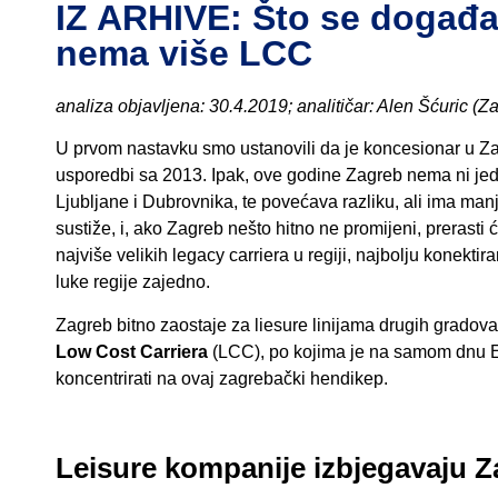
IZ ARHIVE: Što se događa
nema više LCC
analiza objavljena: 30.4.2019; analitičar: Alen Šćuric (Z
U prvom nastavku smo ustanovili da je koncesionar u Zag
usporedbi sa 2013. Ipak, ove godine Zagreb nema ni jedn
Ljubljane i Dubrovnika, te povećava razliku, ali ima man
sustiže, i, ako Zagreb nešto hitno ne promijeni, prerasti
najviše velikih legacy carriera u regiji, najbolju konekti
luke regije zajedno.
Zagreb bitno zaostaje za liesure linijama drugih gradova
Low Cost Carriera
(LCC), po kojima je na samom dnu Eu
koncentrirati na ovaj zagrebački hendikep.
Leisure kompanije izbjegavaju 