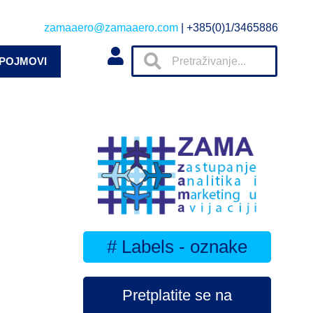
zamaaero@zamaaero.com
| +385(0)1/3465886
 POJMOVI
# Labels - oznake
Pretplatite se na