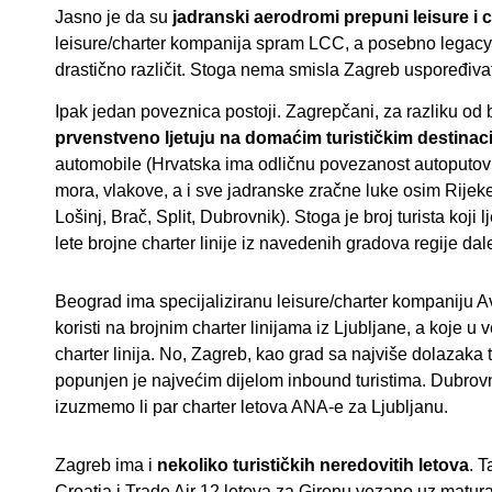
Jasno je da su
jadranski aerodromi prepuni leisure i 
leisure/charter kompanija spram LCC, a posebno legacy car
drastično različit. Stoga nema smisla Zagreb uspoređiva
Ipak jedan poveznica postoji. Zagrepčani, za razliku od b
prvenstveno ljetuju na domaćim turističkim destinac
automobile (Hrvatska ima odličnu povezanost autoputovim
mora, vlakove, a i sve jadranske zračne luke osim Rijek
Lošinj, Brač, Split, Dubrovnik). Stoga je broj turista koji l
lete brojne charter linije iz navedenih gradova regije dal
Beograd ima specijaliziranu leisure/charter kompaniju Avi
koristi na brojnim charter linijama iz Ljubljane, a koje u 
charter linija. No, Zagreb, kao grad sa najviše dolazaka 
popunjen je najvećim dijelom inbound turistima. Dubrovnik
izuzmemo li par charter letova ANA-e za Ljubljanu.
Zagreb ima i
nekoliko turističkih neredovitih letova
. T
Croatia i Trade Air 12 letova za Gironu vezano uz matur