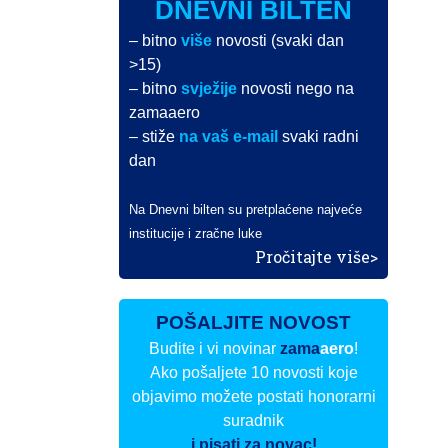
DNEVNI BILTEN
– bitno
više
novosti (svaki dan
>15)
– bitno
svježije
novosti nego na
zamaaero
– stiže
na vaš e-mail
svaki radni
dan
Na Dnevni bilten su pretplaćene najveće
institucije i zračne luke
Pročitajte više>
POŠALJITE NOVOST
Budite i vi novinar
zama
aero
!
Ako pošaljete 10 novosti koje
objavimo možete postati honorarni
suradnik
i pisati za novac!