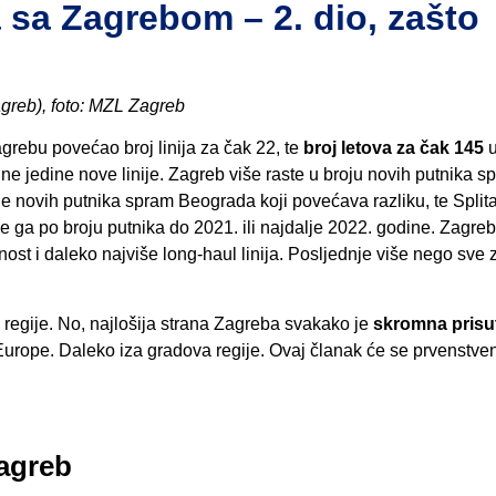
 sa Zagrebom – 2. dio, zašto
agreb), foto: MZL Zagreb
rebu povećao broj linija za čak 22, te
broj letova za čak 145
e jedine nove linije. Zagreb više raste u broju novih putnika s
je novih putnika spram Beograda koji povećava razliku, te Splita
 će ga po broju putnika do 2021. ili najdalje 2022. godine. Zagre
ranost i daleko najviše long-haul linija. Posljednje više nego sve
 regije. No, najlošija strana Zagreba svakako je
skromna prisu
rope. Daleko iza gradova regije. Ovaj članak će se prvenstve
Zagreb