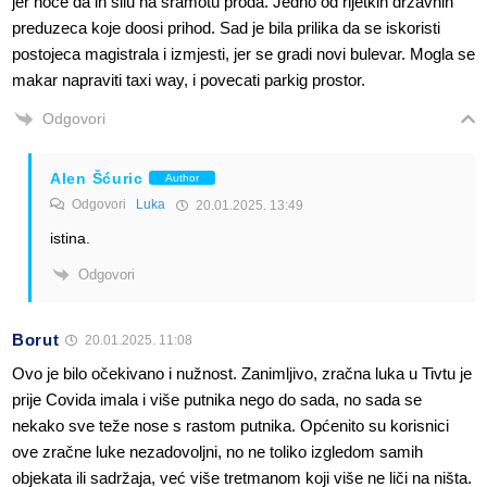
jer hoce da ih silu na sramotu proda. Jedno od rijetkih drzavnih
preduzeca koje doosi prihod. Sad je bila prilika da se iskoristi
postojeca magistrala i izmjesti, jer se gradi novi bulevar. Mogla se
makar napraviti taxi way, i povecati parkig prostor.
Odgovori
Alen Šćuric
Author
Odgovori
Luka
20.01.2025. 13:49
istina.
Odgovori
Borut
20.01.2025. 11:08
Ovo je bilo očekivano i nužnost. Zanimljivo, zračna luka u Tivtu je
prije Covida imala i više putnika nego do sada, no sada se
nekako sve teže nose s rastom putnika. Općenito su korisnici
ove zračne luke nezadovoljni, no ne toliko izgledom samih
objekata ili sadržaja, već više tretmanom koji više ne liči na ništa.