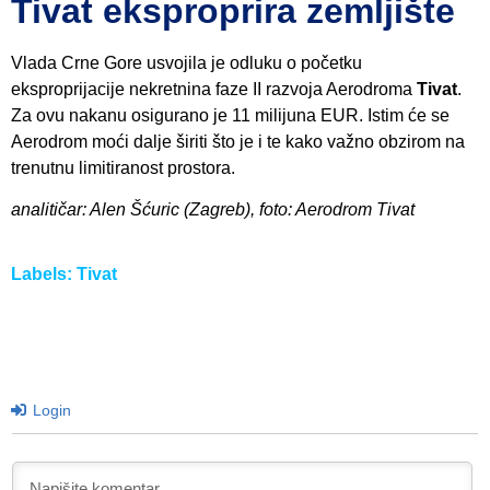
Tivat eksproprira zemljište
Vlada Crne Gore usvojila je odluku o početku
eksproprijacije nekretnina faze II razvoja Aerodroma
Tivat
.
Za ovu nakanu osigurano je 11 milijuna EUR. Istim će se
Aerodrom moći dalje širiti što je i te kako važno obzirom na
trenutnu limitiranost prostora.
analitičar: Alen Šćuric (Zagreb), foto: Aerodrom Tivat
Labels:
Tivat
Login