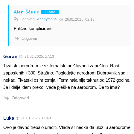
Alen Šćuric
Author
Odgovori
Anonymous
26.01.2025. 02:18
Prilično komplicirano.
Odgovori
Goran
21.01.2025. 17:13
Tivatski aerodrom je sistematski uništavan i zapušten. Rast
zaposlenih +300. Strašno. Pogledajte aerodrom Dubrovnik sad i
nekad. Tivatski osim tornja i Terminala nije taknut od 1972 godine.
Ja i dalje idem preko livade pješke na aerodrom. Đe to ima?
Odgovori
Luka
20.01.2025. 11:49
Ovo je davno trebalo uraditi. Vlada sr necka da ulozi u aerodrome