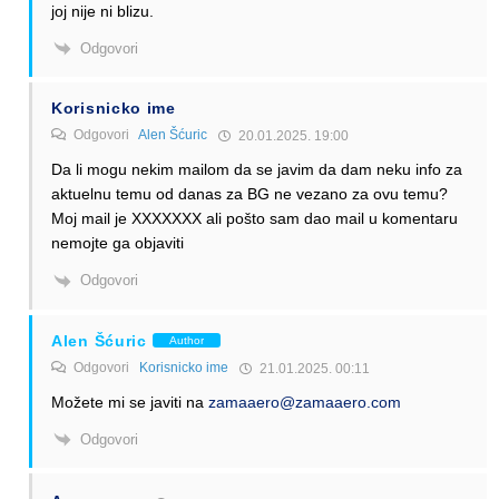
joj nije ni blizu.
Odgovori
Korisnicko ime
Odgovori
Alen Šćuric
20.01.2025. 19:00
Da li mogu nekim mailom da se javim da dam neku info za
aktuelnu temu od danas za BG ne vezano za ovu temu?
Moj mail je XXXXXXX ali pošto sam dao mail u komentaru
nemojte ga objaviti
Odgovori
Alen Šćuric
Author
Odgovori
Korisnicko ime
21.01.2025. 00:11
Možete mi se javiti na
zamaaero@zamaaero.com
Odgovori