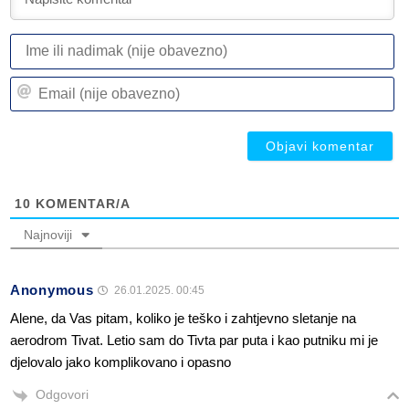
I
ili
n
Em
(n
(n
ob
ob
10
KOMENTAR/A
Najnoviji
Anonymous
26.01.2025. 00:45
Alene, da Vas pitam, koliko je teško i zahtjevno sletanje na
aerodrom Tivat. Letio sam do Tivta par puta i kao putniku mi je
djelovalo jako komplikovano i opasno
Odgovori