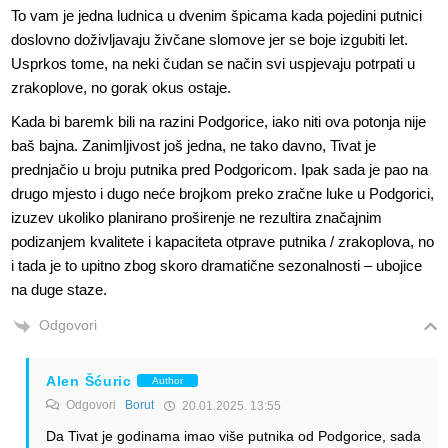
To vam je jedna ludnica u dvenim špicama kada pojedini putnici
doslovno doživljavaju živčane slomove jer se boje izgubiti let.
Usprkos tome, na neki čudan se način svi uspjevaju potrpati u
zrakoplove, no gorak okus ostaje.
Kada bi baremk bili na razini Podgorice, iako niti ova potonja nije
baš bajna. Zanimljivost još jedna, ne tako davno, Tivat je
prednjačio u broju putnika pred Podgoricom. Ipak sada je pao na
drugo mjesto i dugo neće brojkom preko zračne luke u Podgorici,
izuzev ukoliko planirano proširenje ne rezultira značajnim
podizanjem kvalitete i kapaciteta otprave putnika / zrakoplova, no
i tada je to upitno zbog skoro dramatične sezonalnosti – ubojice
na duge staze.
Odgovori
Alen Šćuric
Author
Odgovori
Borut
20.01.2025. 13:55
Da Tivat je godinama imao više putnika od Podgorice, sada