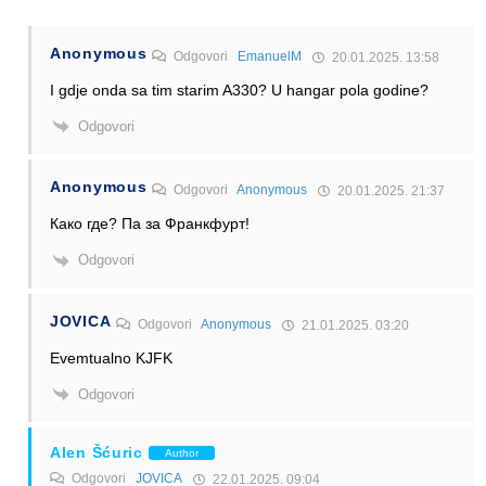
Anonymous
Odgovori
EmanuelM
20.01.2025. 13:58
I gdje onda sa tim starim A330? U hangar pola godine?
Odgovori
Anonymous
Odgovori
Anonymous
20.01.2025. 21:37
Како где? Па за Франкфурт!
Odgovori
JOVICA
Odgovori
Anonymous
21.01.2025. 03:20
Evemtualno KJFK
Odgovori
Alen Šćuric
Author
Odgovori
JOVICA
22.01.2025. 09:04