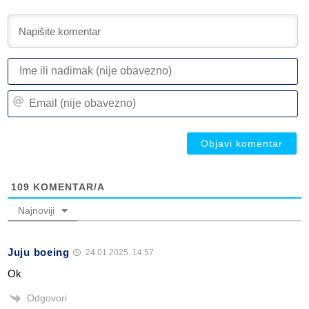
I
ili
n
Em
(n
(n
ob
ob
109
KOMENTAR/A
Najnoviji
Juju boeing
24.01.2025. 14:57
Ok
Odgovori