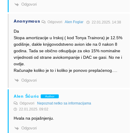
Odgovori
Anonymous
Odgovori
Alen Foglar
22.01.2025. 14:38
Da
Stopa amortizacije u Irskoj ( kod Tonya Trainora) je 12.5%
godišnje, dakle knjigovodstveno avion ide na 0 nakon 8
godina. Tada se obično otkupljuje za oko 15% nominalne
vrijednosti od strane aviokompanije i DAC se gasi. No ne i
ovdje.
Računajte koliko je to i koliko je ponovo preplaćenog….
Odgovori
Alen Šćuric
Author
Odgovori
Nepoznat netko sa informacijama
22.01.2025. 09:02
Hvala na pojašnjenju.
Odgovori