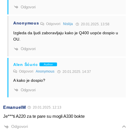
Odgovori
Anonymous
Odgovori
Nislija
20.01.2025. 13:58
Izgleda da ljudi zaboravljaju kako je Q400 uopće dospio u
OU.
Odgovori
Alen Šćuric
Author
Odgovori
Anonymous
20.01.2025. 14:37
A kako je dospio?
Odgovori
EmanuelM
20.01.2025. 12:13
Je***ti A220 za te pare su mogli A330 bokte
Odgovori