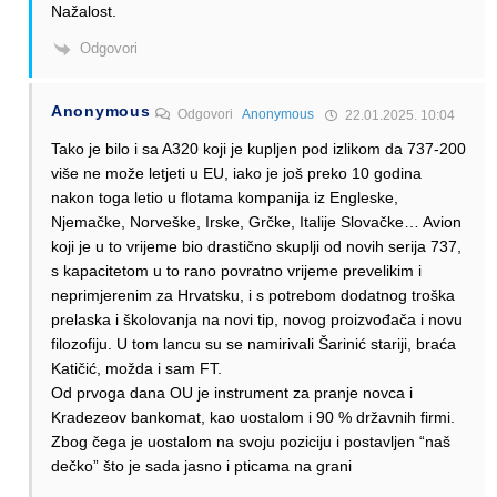
Nažalost.
Odgovori
Anonymous
Odgovori
Anonymous
22.01.2025. 10:04
Tako je bilo i sa A320 koji je kupljen pod izlikom da 737-200
više ne može letjeti u EU, iako je još preko 10 godina
nakon toga letio u flotama kompanija iz Engleske,
Njemačke, Norveške, Irske, Grčke, Italije Slovačke… Avion
koji je u to vrijeme bio drastično skuplji od novih serija 737,
s kapacitetom u to rano povratno vrijeme prevelikim i
neprimjerenim za Hrvatsku, i s potrebom dodatnog troška
prelaska i školovanja na novi tip, novog proizvođača i novu
filozofiju. U tom lancu su se namirivali Šarinić stariji, braća
Katičić, možda i sam FT.
Od prvoga dana OU je instrument za pranje novca i
Kradezeov bankomat, kao uostalom i 90 % državnih firmi.
Zbog čega je uostalom na svoju poziciju i postavljen “naš
dečko” što je sada jasno i pticama na grani