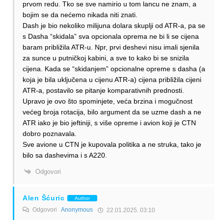
prvom redu. Tko se sve namirio u tom lancu ne znam, a
bojim se da nećemo nikada niti znati.
Dash je bio nekoliko milijuna dolara skuplji od ATR-a, pa se
s Dasha “skidala” sva opcionala oprema ne bi li se cijena
baram približila ATR-u. Npr, prvi deshevi nisu imali sjenila
za sunce u putničkoj kabini, a sve to kako bi se snizila
cijena. Kada se “skidanjem” opcionalne opreme s dasha (a
koja je bila uključena u cijenu ATR-a) cijena približila cijeni
ATR-a, postavilo se pitanje komparativnih prednosti.
Upravo je ovo što spominjete, veća brzina i mogučnost
većeg broja rotacija, bilo argument da se uzme dash a ne
ATR iako je bio jeftiniji, s više opreme i avion koji je CTN
dobro poznavala.
Sve avione u CTN je kupovala politika a ne struka, tako je
bilo sa dashevima i s A220.
Odgovori
Alen Šćuric
Author
Odgovori
Anonymous
22.01.2025. 03:10