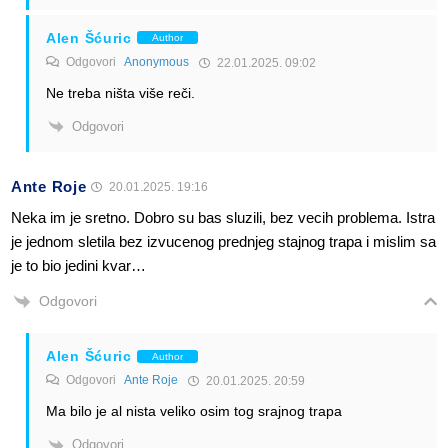
Alen Šćuric
Author
Odgovori
Anonymous
22.01.2025. 09:02
Ne treba ništa više reči.
Odgovori
Ante Roje
20.01.2025. 19:16
Neka im je sretno. Dobro su bas sluzili, bez vecih problema. Istra
je jednom sletila bez izvucenog prednjeg stajnog trapa i mislim sa
je to bio jedini kvar…
Odgovori
Alen Šćuric
Author
Odgovori
Ante Roje
20.01.2025. 20:59
Ma bilo je al nista veliko osim tog srajnog trapa
Odgovori