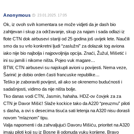
Anonymous
23.01.2025. 17:05
Ok, iz ovoh svih komentara se može vidjeti da je dash bio
zahtjevan i skup za održavanje, skup za najam i sada odlazi iz
flote CTN dok airbusevi stariji od 25 godina još uvijek lete. Naučili
smo da su vrlo konkretni ljudi “zaslužni” za dolazak tog aviona
iako nije bio najbolja i najpovoljnija opcija. Znaći, Žužul, Mišetić i
ini su jamili i nikome ništa. Pojeo vuk magare…
BTW, CTN airbusevi su najskupli avioni u povijesti. Nema veze,
Šarinić je dobio orden časti francuske republike…
Teško je zaboraviti povijest, ali ako se okrenemo budućnosti i
sadašnjosti, vidimo da nije ništa bolje.
Tko danas vodi CTN, Jasmin, hahaha. HDZ-ov čovjek za za
CTN je Davor Mišić! Slaže kockice tako da A220 “preuzmu” piloti
s dasha, a ovi s desecima tisuća sati letenja na A320 nisu dorasli
novom “mlaznom” tipu.
Valja napomenti i da zahvaljujući Davoru Mišiću, prioritet na A320
imaju piloti koji su iz Bosne ili odonuda vuku korijene. Bravo