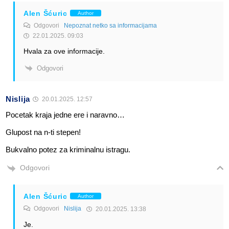
Alen Šćuric
Author
Odgovori
Nepoznat netko sa informacijama
22.01.2025. 09:03
Hvala za ove informacije.
Odgovori
Nislija
20.01.2025. 12:57
Pocetak kraja jedne ere i naravno…
Glupost na n-ti stepen!
Bukvalno potez za kriminalnu istragu.
Odgovori
Alen Šćuric
Author
Odgovori
Nislija
20.01.2025. 13:38
Je.