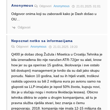
Anonymous
Odgovori
Anonymous
21.01.2025. 01:01
Odgovor onima koji su zaboravili kako je Dash došao u
OU…
Odgovori
Nepoznat netko sa informacijama
Odgovori
Anonymous
21.01.2025. 19:20
Q400 je došao zbog Žužula i Misetica u Croatiju.Tehnika je
bila iznenađena što nije naručen ATR-72(jer su alati, know
how jer su ga operirao 15 godina, školovanja i sve ostalo
bili dostupni) management je tvrdio da su dali jako skupu
ponudu. Nakon 10 godina, kad su ih htjeli vratiti, troškovi
raskida ugovora su bili 2 milijuna eura po avionu samo na
gluposti sa LLP-ima(ako je ispod 50% života, kupuju novi,
što je u slučaju nogu i motora likvidacija lessea). Obicno
tehnika diktira te uvjete u drugim kompanijama, ali tu je
pravna služba riješila stvari, bez znanja o čemu
pregovaraju. 2018. kompanija nije imala 12-15 milijuna da