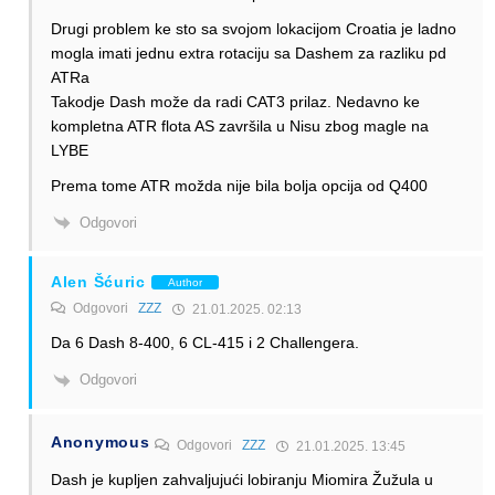
Drugi problem ke sto sa svojom lokacijom Croatia je ladno
mogla imati jednu extra rotaciju sa Dashem za razliku pd
ATRa
Takodje Dash može da radi CAT3 prilaz. Nedavno ke
kompletna ATR flota AS završila u Nisu zbog magle na
LYBE
Prema tome ATR možda nije bila bolja opcija od Q400
Odgovori
Alen Šćuric
Author
Odgovori
ZZZ
21.01.2025. 02:13
Da 6 Dash 8-400, 6 CL-415 i 2 Challengera.
Odgovori
Anonymous
Odgovori
ZZZ
21.01.2025. 13:45
Dash je kupljen zahvaljujući lobiranju Miomira Žužula u