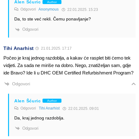
Alen Šćuric
Author
Odgovori
Anonymous
22.01.2025. 15:23
Da, to ste već rekli. Čemu ponavljanje?
Odgovori
Tihi Anarhist
21.01.2025. 17:17
Počeo je kraj jednog razdoblja, a kakav će rasplet biti ćemo tek
vidjeti. Za sada ne miriše na dobro. Nego, znatiželjan sam, gdje
ide Bravo? Ide li u DHC OEM Certified Refurbishment Program?
Odgovori
Alen Šćuric
Author
Odgovori
Tihi Anarhist
22.01.2025. 09:01
Da, kraj jednog razdoblja.
Odgovori