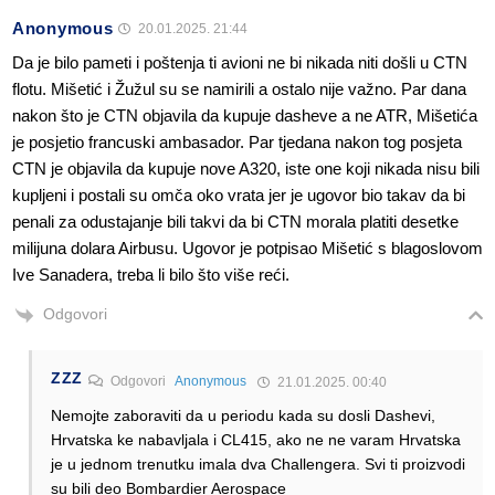
Anonymous
20.01.2025. 21:44
Da je bilo pameti i poštenja ti avioni ne bi nikada niti došli u CTN
flotu. Mišetić i Žužul su se namirili a ostalo nije važno. Par dana
nakon što je CTN objavila da kupuje dasheve a ne ATR, Mišetića
je posjetio francuski ambasador. Par tjedana nakon tog posjeta
CTN je objavila da kupuje nove A320, iste one koji nikada nisu bili
kupljeni i postali su omča oko vrata jer je ugovor bio takav da bi
penali za odustajanje bili takvi da bi CTN morala platiti desetke
milijuna dolara Airbusu. Ugovor je potpisao Mišetić s blagoslovom
Ive Sanadera, treba li bilo što više reći.
Odgovori
ZZZ
Odgovori
Anonymous
21.01.2025. 00:40
Nemojte zaboraviti da u periodu kada su dosli Dashevi,
Hrvatska ke nabavljala i CL415, ako ne ne varam Hrvatska
je u jednom trenutku imala dva Challengera. Svi ti proizvodi
su bili deo Bombardier Aerospace