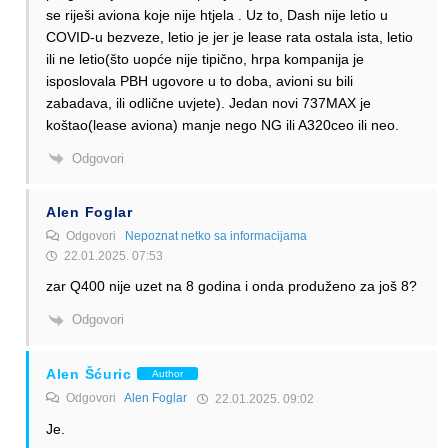
se riješi aviona koje nije htjela . Uz to, Dash nije letio u
COVID-u bezveze, letio je jer je lease rata ostala ista, letio
ili ne letio(što uopće nije tipično, hrpa kompanija je
isposlovala PBH ugovore u to doba, avioni su bili
zabadava, ili odlične uvjete). Jedan novi 737MAX je
koštao(lease aviona) manje nego NG ili A320ceo ili neo.
Odgovori
Alen Foglar
Odgovori
Nepoznat netko sa informacijama
22.01.2025. 07:53
zar Q400 nije uzet na 8 godina i onda produženo za još 8?
Odgovori
Alen Šćuric
Author
Odgovori
Alen Foglar
22.01.2025. 09:02
Je.