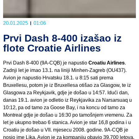
20.01.2025
01:06
Prvi Dash 8-400 izašao iz
flote Croatie Airlines
Prvi Dash 8-400 (9A-CQB) je napustio
Croatiu Airlines
.
Zadnji let je imao 13.1. na liniji Minhen-Zagreb (OU437).
Avion je napustio Hrvatsku 18.1. u 8:15 sati prema
Bruxellesu, potom je iz Bruxellesa otišao za Glasgow, te iz
Glasgowa za Reykjavik, gdje je došao u 14:57. Idući dan,
danas 19.1. avion je odletio iz Reykjavika za Narsarsuaq u
10:12, pa od tamo za Goose Bay, i na koncu od tamo za
Montreal gdje je došao u 16:30 po tamošnjem vremenu. Za
let je ukupno trebao 6 stanica. Avion je star 16,8 godina i u
Croatiu je došao u VII. mjesecu 2008. godine. 9A-CQB je
nosio ime Lika. Avion je za kompaniju obavio 39.700 letova.