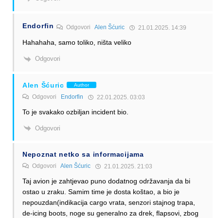
Endorfin
Odgovori
Alen Šćuric
21.01.2025. 14:39
Hahahaha, samo toliko, ništa veliko
Odgovori
Alen Šćuric
Author
Odgovori
Endorfin
22.01.2025. 03:03
To je svakako ozbiljan incident bio.
Odgovori
Nepoznat netko sa informacijama
Odgovori
Alen Šćuric
21.01.2025. 21:03
Taj avion je zahtjevao puno dodatnog održavanja da bi
ostao u zraku. Samim time je dosta koštao, a bio je
nepouzdan(indikacija cargo vrata, senzori stajnog trapa,
de-icing boots, noge su generalno za drek, flapsovi, zbog