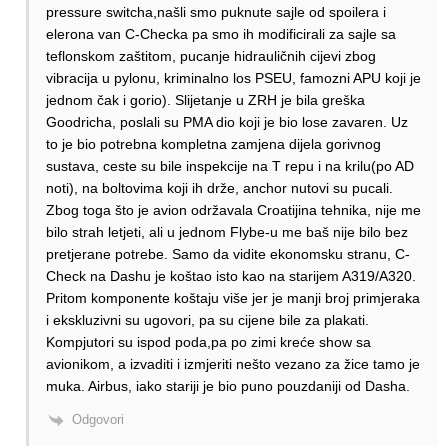
pressure switcha,našli smo puknute sajle od spoilera i
elerona van C-Checka pa smo ih modificirali za sajle sa
teflonskom zaštitom, pucanje hidrauličnih cijevi zbog
vibracija u pylonu, kriminalno los PSEU, famozni APU koji je
jednom čak i gorio). Slijetanje u ZRH je bila greška
Goodricha, poslali su PMA dio koji je bio lose zavaren. Uz
to je bio potrebna kompletna zamjena dijela gorivnog
sustava, ceste su bile inspekcije na T repu i na krilu(po AD
noti), na boltovima koji ih drže, anchor nutovi su pucali.
Zbog toga što je avion održavala Croatijina tehnika, nije me
bilo strah letjeti, ali u jednom Flybe-u me baš nije bilo bez
pretjerane potrebe. Samo da vidite ekonomsku stranu, C-
Check na Dashu je koštao isto kao na starijem A319/A320.
Pritom komponente koštaju više jer je manji broj primjeraka
i ekskluzivni su ugovori, pa su cijene bile za plakati.
Kompjutori su ispod poda,pa po zimi kreće show sa
avionikom, a izvaditi i izmjeriti nešto vezano za žice tamo je
muka. Airbus, iako stariji je bio puno pouzdaniji od Dasha.
Odgovori