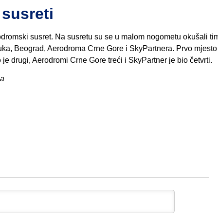
 susreti
odromski susret. Na susretu su se u malom nogometu okušali ti
uka, Beograd, Aerodroma Crne Gore i SkyPartnera. Prvo mjesto
e drugi, Aerodromi Crne Gore treći i SkyPartner je bio četvrti.
ca