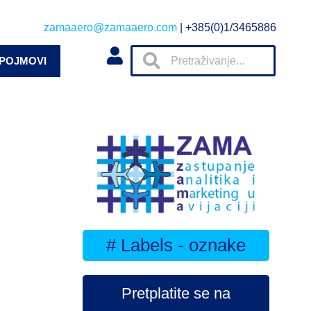
zamaaero@zamaaero.com
| +385(0)1/3465886
 POJMOVI
# Labels - oznake
Pretplatite se na