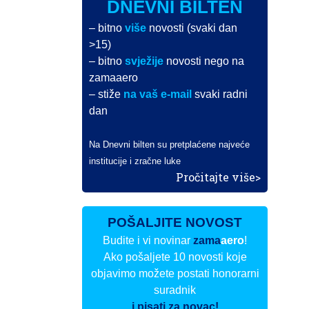
DNEVNI BILTEN
– bitno
više
novosti (svaki dan
>15)
– bitno
svježije
novosti nego na
zamaaero
– stiže
na vaš e-mail
svaki radni
dan
Na Dnevni bilten su pretplaćene najveće
institucije i zračne luke
Pročitajte više>
POŠALJITE NOVOST
Budite i vi novinar
zama
aero
!
Ako pošaljete 10 novosti koje
objavimo možete postati honorarni
suradnik
i pisati za novac!