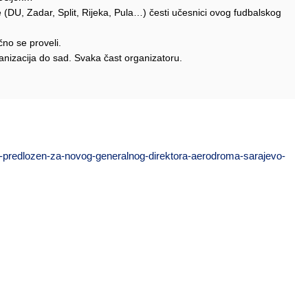
 (DU, Zadar, Split, Rijeka, Pula…) česti učesnici ovog fudbalskog
čno se proveli.
ganizacija do sad. Svaka čast organizatoru.
ic-predlozen-za-novog-generalnog-direktora-aerodroma-sarajevo-