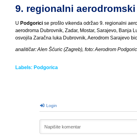
9. regionalni aerodromski
U
Podgorici
se prošlo vikenda održao 9. regionalni aer
aerodroma Dubrovnik, Zadar, Mostar, Sarajevo, Banja L
osvojila Zaračna luka Dubrovnik, Aerodrom Sarajevo bio j
analitičar: Alen Šćuric (Zagreb), foto: Aerodrom Podgori
Labels:
Podgorica
Login