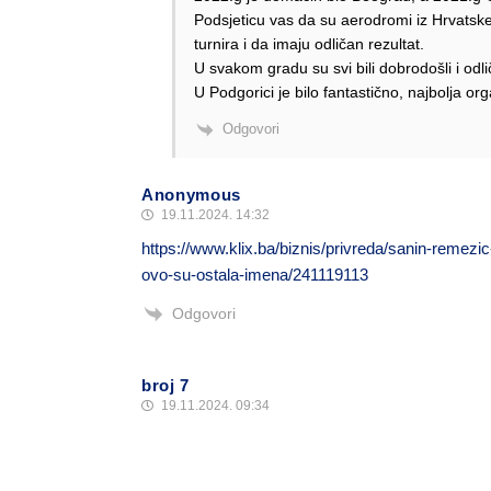
Podsjeticu vas da su aerodromi iz Hrvatske
turnira i da imaju odličan rezultat.
U svakom gradu su svi bili dobrodošli i odli
U Podgorici je bilo fantastično, najbolja or
Odgovori
Anonymous
19.11.2024. 14:32
https://www.klix.ba/biznis/privreda/sanin-remez
ovo-su-ostala-imena/241119113
Odgovori
broj 7
19.11.2024. 09:34
sudija namjestio rezultat 🙂
Odgovori