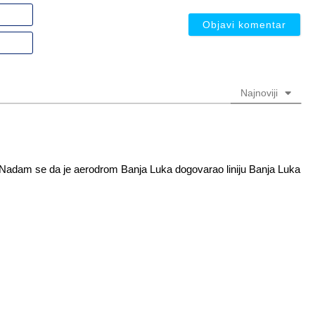
Ime
ili
nadimak
Email
(nije
(nije
obavezno)
obavezno)
Najnoviji
i. Nadam se da je aerodrom Banja Luka dogovarao liniju Banja Luka