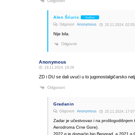
Odgovori
Alen Šćuric
Author
Odgovori
Anonymous
20.11.2024. 02:05
Nije bila.
Odgovori
Anonymous
19.11.2024. 19:28
ZD i DU se dali uvući u to jugonostalgičarsko nat
Odgovori
Gradanin
Odgovori
Anonymous
25.11.2024. 17:07
Zadar je učestvovao i na prošlogodišnjem t
Aerodroma Crne Gore).
2022.g je domaćin bio Beograd, a 2021.g