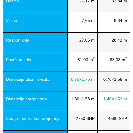
Dužina
27,17 m
32,84 m
Visina
7,65 m
8,34 m
Raspon krila
27,05 m
28,42 m
2
2
Površina krila
61,00 m
63,08 m
Dimenzije ulaznih vrata
0,75×1,75 m
0,76×1,58 m
Dimenzije cargo vrata
1,30×1,58 m
1,40×1,52 m
Snaga motora kod uzlijetanja
2750 SHP
4580 SHP