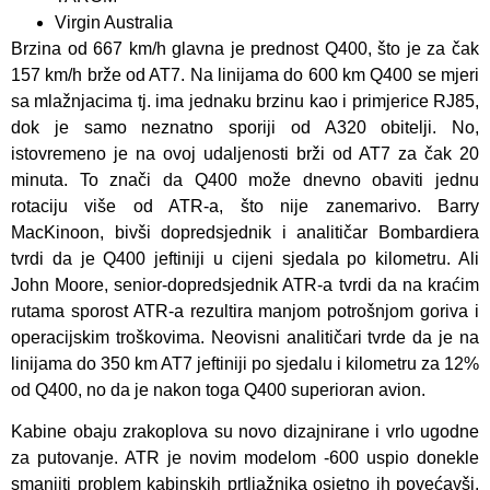
Virgin Australia
Brzina od 667 km/h glavna je prednost Q400, što je za čak
157 km/h brže od AT7. Na linijama do 600 km Q400 se mjeri
sa mlažnjacima tj. ima jednaku brzinu kao i primjerice RJ85,
dok je samo neznatno sporiji od A320 obitelji. No,
istovremeno je na ovoj udaljenosti brži od AT7 za čak 20
minuta. To znači da Q400 može dnevno obaviti jednu
rotaciju više od ATR-a, što nije zanemarivo. Barry
MacKinoon, bivši dopredsjednik i analitičar Bombardiera
tvrdi da je Q400 jeftiniji u cijeni sjedala po kilometru. Ali
John Moore, senior-dopredsjednik ATR-a tvrdi da na kraćim
rutama sporost ATR-a rezultira manjom potrošnjom goriva i
operacijskim troškovima. Neovisni analitičari tvrde da je na
linijama do 350 km AT7 jeftiniji po sjedalu i kilometru za 12%
od Q400, no da je nakon toga Q400 superioran avion.
Kabine obaju zrakoplova su novo dizajnirane i vrlo ugodne
za putovanje. ATR je novim modelom -600 uspio donekle
smanjiti problem kabinskih prtljažnika osjetno ih povećavši.