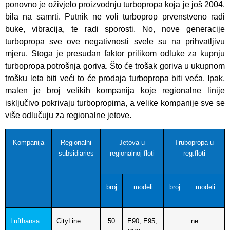
ponovno je oživjelo proizvodnju turbopropa koja je još 2004.
bila na samrti. Putnik ne voli turboprop prvenstveno radi
buke, vibracija, te radi sporosti. No, nove generacije
turbopropa sve ove negativnosti svele su na prihvatljivu
mjeru. Stoga je presudan faktor prilikom odluke za kupnju
turbopropa potrošnja goriva. Što će trošak goriva u ukupnom
trošku leta biti veći to će prodaja turbopropa biti veća. Ipak,
malen je broj velikih kompanija koje regionalne linije
isključivo pokrivaju turbopropima, a velike kompanije sve se
više odlučuju za regionalne jetove.
Kompanija
Regionalni
Jetova u
Trubopropa u
subsidiaries
regionalnoj floti
reg.floti
broj
modeli
broj
modeli
Lufthansa
CityLine
50
E90, E95,
ne