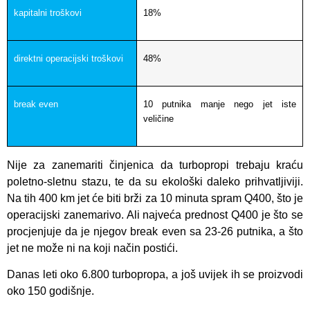
kapitalni troškovi
18%
direktni operacijski troškovi
48%
break even
10 putnika manje nego jet iste
veličine
Nije za zanemariti činjenica da turbopropi trebaju kraću
poletno-sletnu stazu, te da su ekološki daleko prihvatljiviji.
Na tih 400 km jet će biti brži za 10 minuta spram Q400, što je
operacijski zanemarivo. Ali najveća prednost Q400 je što se
procjenjuje da je njegov break even sa 23-26 putnika, a što
jet ne može ni na koji način postići.
Danas leti oko 6.800 turbopropa, a još uvijek ih se proizvodi
oko 150 godišnje.