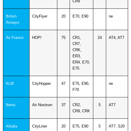
CR9
British
CityFlyer
20
E70, E90
ne
Airways
Air France
HOP!
75
CR1,
24
AT4, AT7
CR7,
CRK,
ER3,
ER4, E70,
E75
KLM
CityHopper
47
E75, E90,
ne
F70
Iberia
Air Nostrum
37
CR2,
5
AT7
CR9, CRK
Alitalia
CityLiner
20
E75, E90
5
AT7, S20