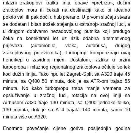
mlazni zrakoplovi kratku liniju obave «prebrzo», dočim
zrakoplov mora ili čekati na destinaciji kako bi idealno
pokrio val, ili pak doći u hub prerano. U prvom slučaju stvara
se dodatan i bitan trošak stajanja u «stranoj» zračnoj luci, a
u drugom dobivamo nezadovoljnog putnika koji predugo
čeka na konektirani let uz rizik odabira alternativnog
prijevoza (automobila, vlaka, autobusa, drugog
zrakoplovnog prijevoznika). Turbopropi kompenziraju ovaj
hendikep u zavidnoj mjeri. Uostalom, razlika u brzini
turpopropa i mlaznog regionalnog zrakoplova očituje se tek
kod dužih linija. Tako npr. let Zagreb-Split sa A320 traje 45
minuta, sa Q400 50 minuta, dok je sa ATR-om trajao 55
minuta. No kako turbopropu treba manje vremena za
opsluživanje u zračnoj luci, rotacija na ovoj liniji sa
Airbusom A320 traje 130 minuta, sa Q400 jednako toliko,
130 minuta, dok je sa AT4 trajala 140 minuta, samo 10
minuta više od A320.
Enormno povećanje cijene goriva posljednjih godina