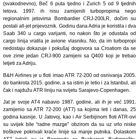
(svakodnevno), Beč 6 puta tjedno i Zurich 5 od 9 tjednih
letova. 1997. ih nisu zamijenili turbopropima nego
regionalnim jetovima Bombardier CRJ-200LR, dočim su
postali all-jet prijevoznik. Godinu dana Adria je koristila i dva
Saab 340 u cargo varijanti, no nakon što je odustala od
cargo linija vratila je avione vlasniku. No, da im turbopropi
nedostaju dokazuje i pokušaj dogovora sa Croatiom da se
ove zime jedan CRJ-900 zamijeni sa Q400 koji je trebao
letjeti za Adriju.
B&H Airlines je u floti imao ATR 72-200 od osnivanja 2005.
do bankrota 2015. godine, a sa istim je letio i za Istanbul, ali
čak i najdužu ATR liniju na svijetu Sarajevo-Copenhagen.
Jat je svoje AT4 nabavio 1987. godine, ali ih je već 1991.
zamijenio sa ATR 72-200 (AT7) sa kojima leti i danas, 25
godina kasnije. U Jatovoj, kao i Air Serbijinom floti ATR-ovi
su uvijek bile “radne mazge” obzirom da su uz vrlo niske
troškove pokrivali kraće linije sa manje putnika. Dolaskom