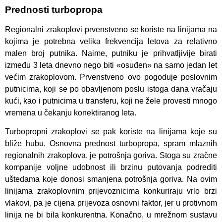
Prednosti turbopropa
Regionalni zrakoplovi prvenstveno se koriste na linijama na
kojima je potrebna velika frekvencija letova za relativno
malen broj putnika. Naime, putniku je prihvatljivije birati
između 3 leta dnevno nego biti «osuđen» na samo jedan let
većim zrakoplovom. Prvenstveno ovo pogoduje poslovnim
putnicima, koji se po obavljenom poslu istoga dana vračaju
kući, kao i putnicima u transferu, koji ne žele provesti mnogo
vremena u čekanju konektiranog leta.
Turbopropni zrakoplovi se pak koriste na linijama koje su
bliže hubu. Osnovna prednost turbopropa, spram mlaznih
regionalnih zrakoplova, je potrošnja goriva. Stoga su zračne
kompanije voljne udobnost ili brzinu putovanja podrediti
uštedama koje donosi smanjena potrošnja goriva. Na ovim
linijama zrakoplovnim prijevoznicima konkuriraju vrlo brzi
vlakovi, pa je cijena prijevoza osnovni faktor, jer u protivnom
linija ne bi bila konkurentna. Konačno, u mrežnom sustavu