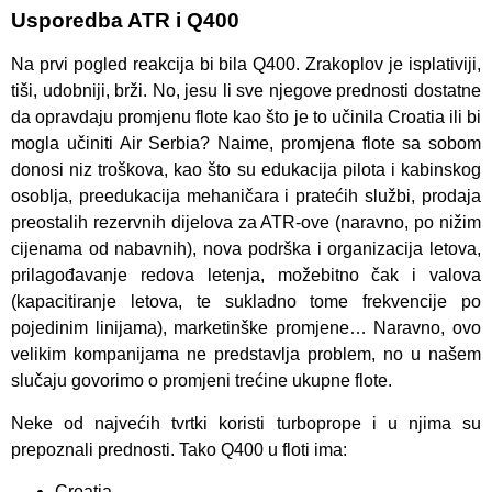
Usporedba ATR i Q400
Na prvi pogled reakcija bi bila Q400. Zrakoplov je isplativiji,
tiši, udobniji, brži. No, jesu li sve njegove prednosti dostatne
da opravdaju promjenu flote kao što je to učinila Croatia ili bi
mogla učiniti Air Serbia? Naime, promjena flote sa sobom
donosi niz troškova, kao što su edukacija pilota i kabinskog
osoblja, preedukacija mehaničara i pratećih službi, prodaja
preostalih rezervnih dijelova za ATR-ove (naravno, po nižim
cijenama od nabavnih), nova podrška i organizacija letova,
prilagođavanje redova letenja, možebitno čak i valova
(kapacitiranje letova, te sukladno tome frekvencije po
pojedinim linijama), marketinške promjene… Naravno, ovo
velikim kompanijama ne predstavlja problem, no u našem
slučaju govorimo o promjeni trećine ukupne flote.
Neke od najvećih tvrtki koristi turboprope i u njima su
prepoznali prednosti. Tako Q400 u floti ima:
Croatia