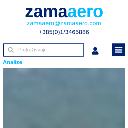
zama
aero
zamaaero@zamaaero.com
+385(0)1/3465886
Analize