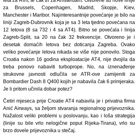
leta za Rim, te čak tri za Amsterdam. Otvorene su nove linije
za Brussels, Copenhagen, Madrid, Skopje, Kiev,
Manchester i Maribor. Najinteresantnije povećanje je bilo na
liniji Zagreb-Dubrovnik koja je sa 3 leta tjedno povećana na
12 letova (8 sa 732 i 4 sa AT4). Bitno se povećala i linija
Zagreb-Split, sa 20 na čak 32 frekvencije. Otvoreno je i
desetak domaćih letova bez doticanja Zagreba. Ovako
veliko povećanje letova nikada se više nije ponovilo. Stoga
Croatia nakon 16 godina eksploatacije AT4, nije dvojila da
treba ponovo nabaviti turboprope. No, na iznenađenje
strukovne javnosti odlučila se ATR-ove zamijeniti za
Bombardier Dash 8 Q400 kojih je nabavila čak 6 primjeraka.
Je li pritom učinila dobar potez?
Četiri mjeseca prije Croatie AT4 nabavila je i privatna firma
Anić Airways, sa željom stvaranja regionalnog prijevoznika.
Nažalost veliki problemi u poslovanju, kao i loša strategija
(linije su bile vrlo nelogične poput Rijeka-Tirana), vrlo su
brzo dovele prijevoznika u stečaj.