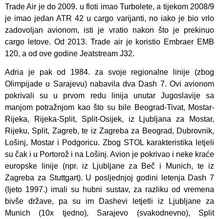
Trade Air je do 2009. u floti imao Turbolete, a tijekom 2008/9
je imao jedan ATR 42 u cargo varijanti, no iako je bio vrlo
zadovoljan avionom, isti je vratio nakon što je prekinuo
cargo letove. Od 2013. Trade air je koristio Embraer EMB
120, a od ove godine Jeatstream J32.
Adria je pak od 1984. za svoje regionalne linije (zbog
Olimpijade u Sarajevu) nabavila dva Dash 7. Ovi avionom
pokrivali su u prvom redu linija unutar Jugoslavije sa
manjom potražnjom kao što su bile Beograd-Tivat, Mostar-
Rijeka, Rijeka-Split, Split-Osijek, iz Ljubljana za Mostar,
Rijeku, Split, Zagreb, te iz Zagreba za Beograd, Dubrovnik,
Lošinj, Mostar i Podgoricu. Zbog STOL karakteristika letjeli
su čak i u Portorož i na Lošinj. Avion je pokrivao i neke kraće
europske linije (npr. iz Ljubljane za Beč i Munich, te iz
Zagreba za Stuttgart). U posljednjoj godini letenja Dash 7
(ljeto 1997.) imali su hubni sustav, za razliku od vremena
bivše države, pa su im Dashevi letjetli iz Ljubljane za
Munich (10x tjedno), Sarajevo (svakodnevno), Split