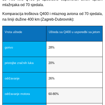
mlažnjaka od 70 sjedala.
Komparacija troškova Q400 i mlaznog aviona od 70 sjedala,
na liniji dužine 400 km (Zagreb-Dubrovnik):
Vrsta uštede
Ušteda sa Q400 u usporedbi sa jetom
gorivo
28%
pristojbe zračnih luka
20%
održavanje
26%
održavanje motora
60-80%