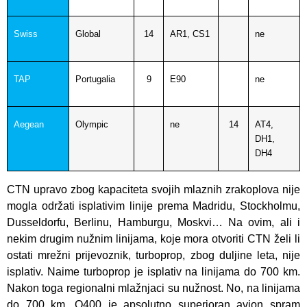
Swiss
Global
14
AR1, CS1
ne
TAP
Portugalia
9
E90
ne
Aegean
Olympic
ne
14
AT4,
DH1,
DH4
CTN upravo zbog kapaciteta svojih mlaznih zrakoplova nije
mogla održati isplativim linije prema Madridu, Stockholmu,
Dusseldorfu, Berlinu, Hamburgu, Moskvi… Na ovim, ali i
nekim drugim nužnim linijama, koje mora otvoriti CTN želi li
ostati mrežni prijevoznik, turboprop, zbog duljine leta, nije
isplativ. Naime turboprop je isplativ na linijama do 700 km.
Nakon toga regionalni mlažnjaci su nužnost. No, na linijama
do 700 km, Q400 je apsolutno superioran avion spram