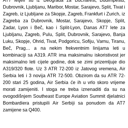
AT7 letjeli su iz Beograda za Bucharest, Budimpeštu,
Dubrovnik, Ljubljanu, Maribor, Mostar, Sarajevo, Split, Tivat i
Zagreb, iz Ljubljane za Skopje, Zagreb, Frankfurt i Zurich, iz
Zagreba za Dubrovnik, Mostar, Sarajevo, Skopje, Split,
Zadar, Lyon i Beč, kao i Split-Lyon, Danas AT7 lete za
Ljubljanu, Zagreb, Pulu, Split, Dubrovnik, Sarajevo, Banja
Luku, Skopje, Ohrid, Tivat, Podgoricu, Sofiju, Varnu, Tiranu,
Beč, Prag… a na nekim frekventnim linijama leti u
kombinaciji sa A319. ATR ima maksimalnu iskoristivost jer
maksimalno leti cijele godine, dok se zimi prizemljuje dio
A319/320 flote. Uz 3 ATR 72-200 iz Jatovog vremena, Air
Serbia leti i 3 novija ATR 72-500. Obzirom da su ATR 72-
200 stari 25 godina, Air Serbia će ih u vrlo skoro vrijeme
morati zamijeniti. I stoga ne treba iznenaditi da su na
ovogodišnjem Southeast Europe Aviation Summit djelatnici
Bombardiera pristupili Air Serbiji sa ponudom da AT7
zamijene sa Q400.