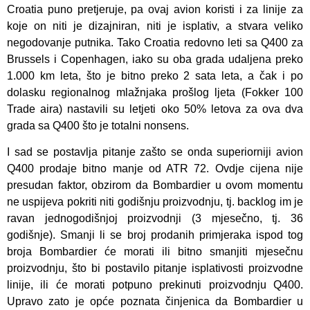
Croatia puno pretjeruje, pa ovaj avion koristi i za linije za
koje on niti je dizajniran, niti je isplativ, a stvara veliko
negodovanje putnika. Tako Croatia redovno leti sa Q400 za
Brussels i Copenhagen, iako su oba grada udaljena preko
1.000 km leta, što je bitno preko 2 sata leta, a čak i po
dolasku regionalnog mlažnjaka prošlog ljeta (Fokker 100
Trade aira) nastavili su letjeti oko 50% letova za ova dva
grada sa Q400 što je totalni nonsens.
I sad se postavlja pitanje zašto se onda superiorniji avion
Q400 prodaje bitno manje od ATR 72. Ovdje cijena nije
presudan faktor, obzirom da Bombardier u ovom momentu
ne uspijeva pokriti niti godišnju proizvodnju, tj. backlog im je
ravan jednogodišnjoj proizvodnji (3 mjesečno, tj. 36
godišnje). Smanji li se broj prodanih primjeraka ispod tog
broja Bombardier će morati ili bitno smanjiti mjesečnu
proizvodnju, što bi postavilo pitanje isplativosti proizvodne
linije, ili će morati potpuno prekinuti proizvodnju Q400.
Upravo zato je opće poznata činjenica da Bombardier u