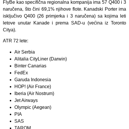
FlyBe kao specifična regionalna kompanija ima 57 Q400 i 3
naručena, što čini 69,1% njihove flote. Kanadski Porter ima
isključivo Q400 (26 primjerka i 3 naručena) sa kojima leti
letove unutar Kanade i prema SAD-u (većina iz Toronto
Citya).
ATR 72 lete:
Air Serbia
Alitalia CityLiner (Darwin)
Binter Canarias
FedEx
Garuda Indonesia
HOP! (Air France)
Iberia (Air Nostrum)
Jet Airways
Olympic (Aegean)
PIA
SAS
TAROM