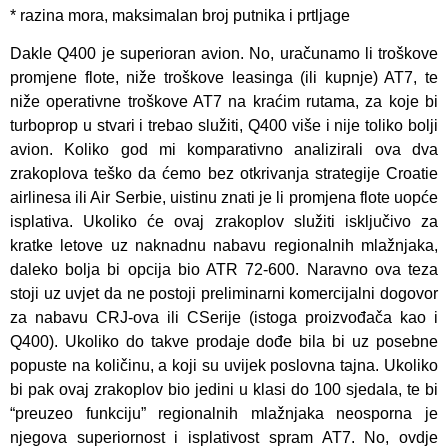
* razina mora, maksimalan broj putnika i prtljage
Dakle Q400 je superioran avion. No, uračunamo li troškove
promjene flote, niže troškove leasinga (ili kupnje) AT7, te
niže operativne troškove AT7 na kraćim rutama, za koje bi
turboprop u stvari i trebao služiti, Q400 više i nije toliko bolji
avion. Koliko god mi komparativno analizirali ova dva
zrakoplova teško da ćemo bez otkrivanja strategije Croatie
airlinesa ili Air Serbie, uistinu znati je li promjena flote uopće
isplativa. Ukoliko će ovaj zrakoplov služiti isključivo za
kratke letove uz naknadnu nabavu regionalnih mlažnjaka,
daleko bolja bi opcija bio ATR 72-600. Naravno ova teza
stoji uz uvjet da ne postoji preliminarni komercijalni dogovor
za nabavu CRJ-ova ili CSerije (istoga proizvođača kao i
Q400). Ukoliko do takve prodaje dođe bila bi uz posebne
popuste na količinu, a koji su uvijek poslovna tajna. Ukoliko
bi pak ovaj zrakoplov bio jedini u klasi do 100 sjedala, te bi
“preuzeo funkciju” regionalnih mlažnjaka neosporna je
njegova superiornost i isplativost spram AT7. No, ovdje