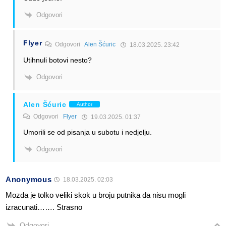
Odgovori
Flyer
Odgovori
Alen Šćuric
18.03.2025. 23:42
Utihnuli botovi nesto?
Odgovori
Alen Šćuric
Author
Odgovori
Flyer
19.03.2025. 01:37
Umorili se od pisanja u subotu i nedjelju.
Odgovori
Anonymous
18.03.2025. 02:03
Mozda je tolko veliki skok u broju putnika da nisu mogli
izracunati……. Strasno
Odgovori