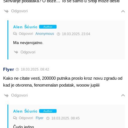
Skrivanje podataka? O boze… To se samo u Srbiji moze desiti
Odgovori
Alen Šćuric
Author
Odgovori
Anonymous
18.03.2025. 23:04
Ma nevjerojatno.
Odgovori
Flyer
18.03.2025. 08:42
Kako ne citate vesti, 200000 putnika proslo kroz novu zgradu od
kad je otvorena, fenomenalan podatak, wooow jupiiii
Odgovori
Alen Šćuric
Author
Odgovori
Flyer
18.03.2025. 08:45
Čudo jedno.