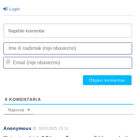
Login
I
ili
n
Em
(n
(n
ob
ob
8
KOMENTAR/A
Najnoviji
Anonymous
18.03.2025. 21:11