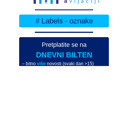
# Labels - oznake
Pretplatite se na
DNEVNI BILTEN
– bitno
više
novosti (svaki dan >15)
– bitno
svježije
novosti nego na
zamaaero
– stiže
na vaš e-mail
svaki radni dan
Na Dnevni bilten su pretplaćene najveće institucije
i zračne luke
Pročitajte više>