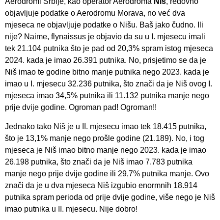
Aerodromi Srbije, kao operator Aerodroma
Niš
, redovno
objavljuje podatke o Aerodromu Morava, no već dva
mjeseca ne objavljuje podatke o Nišu. Baš jako čudno. Ili
nije? Naime, flynaissus je objavio da su u I. mjesecu imali
tek 21.104 putnika što je pad od 20,3% spram istog mjeseca
2024. kada je imao 26.391 putnika. No, prisjetimo se da je
Niš imao te godine bitno manje putnika nego 2023. kada je
imao u I. mjesecu 32.236 putnika, što znači da je Niš ovog I.
mjeseca imao 34,5% putnika ili 11.132 putnika manje nego
prije dvije godine. Ogroman pad! Ogroman!!
Jednako tako Niš je u II. mjesecu imao tek 18.415 putnika,
što je 13,1% manje nego prošle godine (21.189). No, i tog
mjeseca je Niš imao bitno manje nego 2023. kada je imao
26.198 putnika, što znači da je Niš imao 7.783 putnika
manje nego prije dvije godine ili 29,7% putnika manje. Ovo
znači da je u dva mjeseca Niš izgubio enormnih 18.914
putnika spram perioda od prije dvije godine, više nego je Niš
imao putnika u II. mjesecu. Nije dobro!