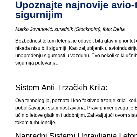
Upoznajte najnovije avio-
sigurnijim
Marko Jovanović: suradnik (Stockholm), foto: Delta
Bezbednost tokom letenja je oduvek bila glavni prioritet 
nikada nisu bili sigurniji. Kao zaljubljenik u avioindust
unapređenju sigurnosti u vazduhu. Evo nekoliko ključnih 
sigurnija putovanja.
Sistem Anti-Trzačkih Krila:
Ova tehnologija, poznata i kao “aktivno trzanje krila” kori
poboljšavajući stabilnost aviona. Pravi primer ovoga je 
učinio letove glatkim i udobnijim. Zahvaljujući ovom sist
tokom turbulencije.
Napredni Sistemi Upravljanja Leto