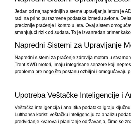
Jedan od najnaprednijih sistema upravljanja letom je AD
radi na principu razmene podataka između aviona. Delta
preciznije praćenje i kontrolu leta. Ovaj sistem omoguć
smanjujući rizik od sudara. To je izvanredan primer kak
Napredni Sistemi za Upravljanje M
Napredni sistemi za praćenje zdravlja motora u stvarnom
Trent XWB motori, imaju integrisane senzore koji nepres
problema pre nego što postanu ozbiljni i omogućavaju pr
Upotreba Veštačke Inteligencije i A
Veštačka inteligencija i analitika podataka igraju ključn
Lufthansa koristi veštačku inteligenciju za analizu po
predviđanje kvarova i planiranje održavanja, čime se z