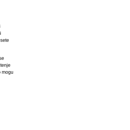
i
i
osete
 se
etenje
to mogu