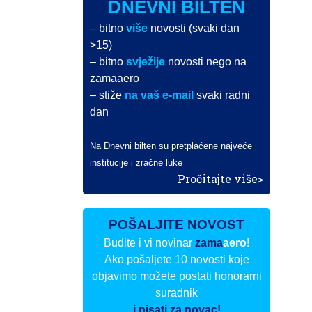
DNEVNI BILTEN
– bitno
više
novosti (svaki dan
>15)
– bitno
svježije
novosti nego na
zamaaero
– stiže
na vaš e-mail
svaki radni
dan
Na Dnevni bilten su pretplaćene najveće
institucije i zračne luke
Pročitajte više>
POŠALJITE NOVOST
Budite i vi novinar
zama
aero
!
Ako pošaljete 10 novosti koje
objavimo možete postati honorarni
suradnik
i pisati za novac!