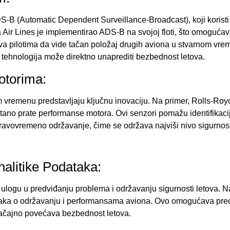
S-B (Automatic Dependent Surveillance-Broadcast), koji korist
 Air Lines je implementirao ADS-B na svojoj floti, što omoguća
ava pilotima da vide tačan položaj drugih aviona u stvarnom vre
o tehnologija može direktno unaprediti bezbednost letova.
otorima:
 vremenu predstavljaju ključnu inovaciju. Na primer, Rolls-Roy
tano prate performanse motora. Ovi senzori pomažu identifikaci
avovremeno održavanje, čime se održava najviši nivo sigurnost
nalitike Podataka:
u ulogu u predviđanju problema i održavanju sigurnosti letova. N
dataka o održavanju i performansama aviona. Ovo omogućava pre
načajno povećava bezbednost letova.