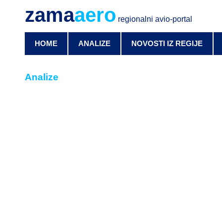
zama
aero
regionalni avio-portal
HOME
ANALIZE
NOVOSTI IZ REGIJE
Analize