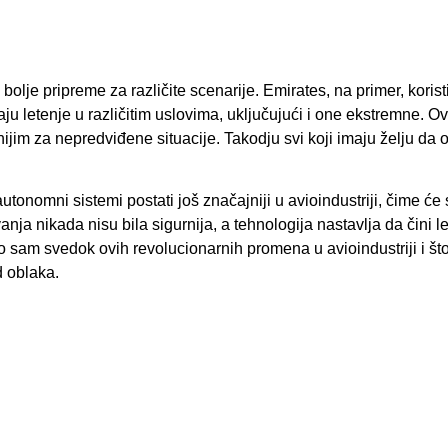
lje pripreme za različite scenarije. Emirates, na primer, korist
 letenje u različitim uslovima, uključujući i one ekstremne. Ov
ijim za nepredviđene situacije. Takodju svi koji imaju želju da 
tonomni sistemi postati još značajniji u avioindustriji, čime će
nja nikada nisu bila sigurnija, a tehnologija nastavlja da čini l
to sam svedok ovih revolucionarnih promena u avioindustriji i š
d oblaka.