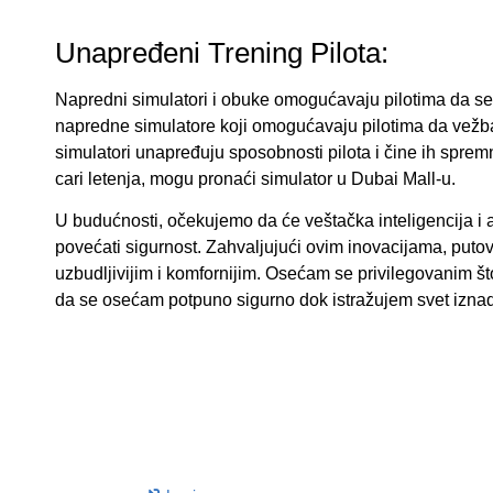
Unapređeni Trening Pilota:
Napredni simulatori i obuke omogućavaju pilotima da se bo
napredne simulatore koji omogućavaju pilotima da vežbaju
simulatori unapređuju sposobnosti pilota i čine ih spremn
cari letenja, mogu pronaći simulator u Dubai Mall-u.
U budućnosti, očekujemo da će veštačka inteligencija i au
povećati sigurnost. Zahvaljujući ovim inovacijama, putova
uzbudljivijim i komfornijim. Osećam se privilegovanim š
da se osećam potpuno sigurno dok istražujem svet izna