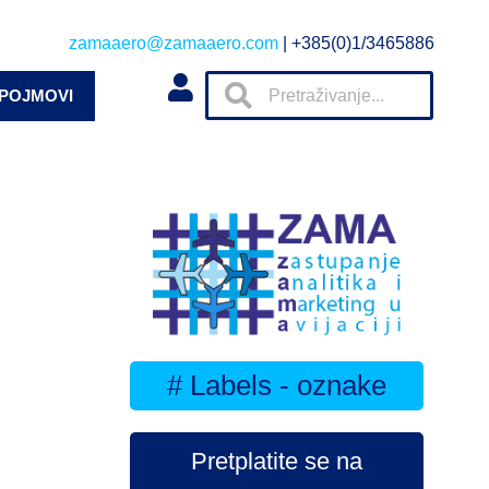
zamaaero@zamaaero.com
| +385(0)1/3465886
 POJMOVI
# Labels - oznake
Pretplatite se na