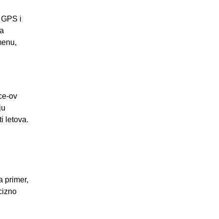
i GPS i
va
menu,
ce-ov
ju
i letova.
a primer,
cizno