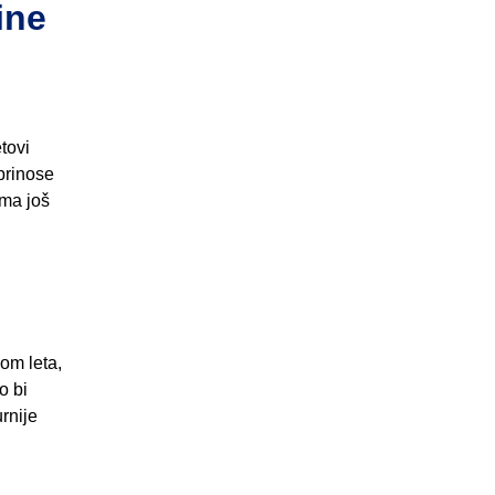
ine
tovi
oprinose
ima još
kom leta,
o bi
rnije