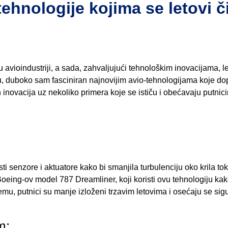
tehnologije kojima se letovi č
u avioindustriji, a sada, zahvaljujući tehnološkim inovacijama, le
riju, duboko sam fasciniran najnovijim avio-tehnologijama koje d
inovacija uz nekoliko primera koje se ističu i obećavaju putnic
sti senzore i aktuatore kako bi smanjila turbulenciju oko krila to
Boeing-ov model 787 Dreamliner, koji koristi ovu tehnologiju kak
emu, putnici su manje izloženi trzavim letovima i osećaju se sigu
m: