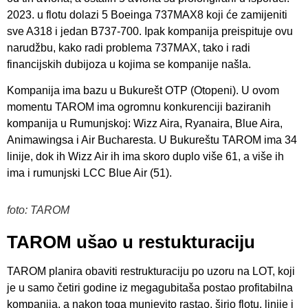
2023. u flotu dolazi 5 Boeinga 737MAX8 koji će zamijeniti
sve A318 i jedan B737-700. Ipak kompanija preispituje ovu
narudžbu, kako radi problema 737MAX, tako i radi
financijskih dubijoza u kojima se kompanije našla.
Kompanija ima bazu u Bukurešt OTP (Otopeni). U ovom
momentu TAROM ima ogromnu konkurenciji baziranih
kompanija u Rumunjskoj: Wizz Aira, Ryanaira, Blue Aira,
Animawingsa i Air Bucharesta. U Bukureštu TAROM ima 34
linije, dok ih Wizz Air ih ima skoro duplo više 61, a više ih
ima i rumunjski LCC Blue Air (51).
foto: TAROM
TAROM ušao u restukturaciju
TAROM planira obaviti restrukturaciju po uzoru na LOT, koji
je u samo četiri godine iz megagubitaša postao profitabilna
kompanija, a nakon toga munjevito rastao, širio flotu, linije i