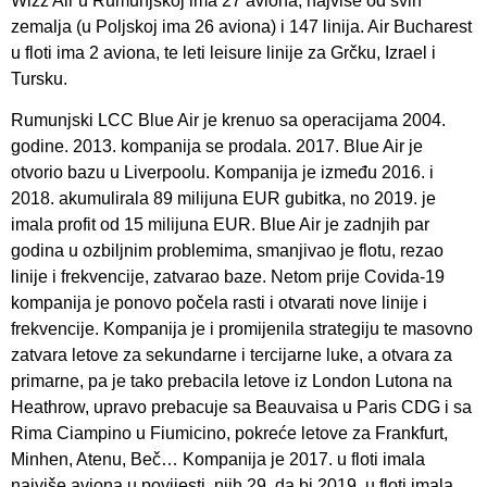
Wizz Air u Rumunjskoj ima 27 aviona, najviše od svih
zemalja (u Poljskoj ima 26 aviona) i 147 linija. Air Bucharest
u floti ima 2 aviona, te leti leisure linije za Grčku, Izrael i
Tursku.
Rumunjski LCC Blue Air je krenuo sa operacijama 2004.
godine. 2013. kompanija se prodala. 2017. Blue Air je
otvorio bazu u Liverpoolu. Kompanija je između 2016. i
2018. akumulirala 89 milijuna EUR gubitka, no 2019. je
imala profit od 15 milijuna EUR. Blue Air je zadnjih par
godina u ozbiljnim problemima, smanjivao je flotu, rezao
linije i frekvencije, zatvarao baze. Netom prije Covida-19
kompanija je ponovo počela rasti i otvarati nove linije i
frekvencije. Kompanija je i promijenila strategiju te masovno
zatvara letove za sekundarne i tercijarne luke, a otvara za
primarne, pa je tako prebacila letove iz London Lutona na
Heathrow, upravo prebacuje sa Beauvaisa u Paris CDG i sa
Rima Ciampino u Fiumicino, pokreće letove za Frankfurt,
Minhen, Atenu, Beč… Kompanija je 2017. u floti imala
najviše aviona u povijesti, njih 29, da bi 2019. u floti imala