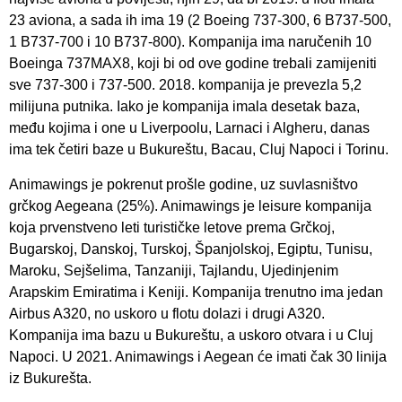
23 aviona, a sada ih ima 19 (2 Boeing 737-300, 6 B737-500,
1 B737-700 i 10 B737-800). Kompanija ima naručenih 10
Boeinga 737MAX8, koji bi od ove godine trebali zamijeniti
sve 737-300 i 737-500. 2018. kompanija je prevezla 5,2
milijuna putnika. Iako je kompanija imala desetak baza,
među kojima i one u Liverpoolu, Larnaci i Algheru, danas
ima tek četiri baze u Bukureštu, Bacau, Cluj Napoci i Torinu.
Animawings je pokrenut prošle godine, uz suvlasništvo
grčkog Aegeana (25%). Animawings je leisure kompanija
koja prvenstveno leti turističke letove prema Grčkoj,
Bugarskoj, Danskoj, Turskoj, Španjolskoj, Egiptu, Tunisu,
Maroku, Sejšelima, Tanzaniji, Tajlandu, Ujedinjenim
Arapskim Emiratima i Keniji. Kompanija trenutno ima jedan
Airbus A320, no uskoro u flotu dolazi i drugi A320.
Kompanija ima bazu u Bukureštu, a uskoro otvara i u Cluj
Napoci. U 2021. Animawings i Aegean će imati čak 30 linija
iz Bukurešta.