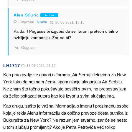
Alen Šćuric
Author
Odgovori
Nikola
20.03.2021. 15:15
Pa da. I Pegasus bi izgubio da se Tarom pretvori u bitno
ozbiljniju kompaniju. Zar ne bi?
Odgovori
LH1717
18.03.2021. 21:32
Kao prvo ovdje se govori o Taromu, Air Serbiji i letovima za New
York tako da neznam čemu spominjanje ulaganja u Air Serbiju.
Ne znam što točno pokušavate postiči s ovim, no prepostavljam
da želite pokazati autora kao loš izvor u svim slučajevima.
Kao drugu, zašto je važna informacija o imenu i prezimenu osobe
koja je rekla Alenu informaciju da obično prevoze dosta putnika iz
Bukurešta za New York? Ne razumijem stvarno, zar će se nešto
u tom slučaju promijeniti? Ako je Petra Petrovića već toliko