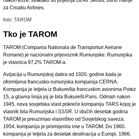
nakon krize, svakako su prijetnja za Air Serbiu, bitno manje
za Croatiu Airlines.
foto: TAROM
Tko je TAROM
TAROM (Compania Nationala de Transporturi Aeriane
Romane) je nacionalni prijevoznik Rumunjske. Rumunjska
je vlasnica 97,2% TAROM-a.
Avijacija u Rumunjskoj datira od 1920. godine kada je
oformljena francusko-rumunjska kompanija CERNA.
Kompanija je letjela iz Bukurešta francuskim avionima Potez
15, a glavna linija joj je bila Bukurešt-Paris. Odmah nakon
1945. nova sovjetska vlast pokreće kompaniju TARS kojoj je
vlasnik bila Rumunjska i SSSR. U idućih desetak godina
TAROM je preuzimao vlasništvo od Sovjetskog saveza.
1954. kompanija je promijenila ime u TAROM. Do 1960.
kompanija je letjela za desetak destinacija u Europi. 1966.