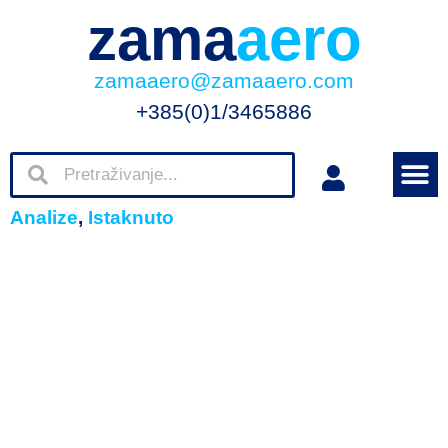
zama
aero
zamaaero@zamaaero.com
+385(0)1/3465886
Analize
,
Istaknuto