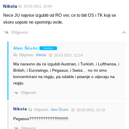
Nikola
20.03.2021. 10:54
Nece JU najvise izgubiti od RO vec ce to biti OS i TK koji se
skoro uopste ne spominju ovde.
Odgovori
Alen Šćuric
Author
Odgovori
Nikola
20.03.2021. 11:14
Ma naravno da će izgubiti Austrian, i Turkish, i Lufthansa, i
British, i Eurowings, i Pegasus, i Swiss… no mi smo
koncentrirani na regiju, pa odakle i pisanje o utjecaju na
regiju.
Odgovori
Nikola
Odgovori
Alen Šćuric
20.03.2021. 12:10
Pegasus????????????!!!!!!!!!!
Odgovori