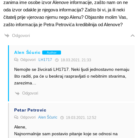
zanima ime osobe izvor Alenove informacije, zašto nam on ne
oda izvor odakle je njegova informacija? Zašto bi vi, ja ili neki
čitatelj prije vjerovao njemu nego Alenu? Objasnite molim Vas,
zašto informacija je Petra Petrovića kredibilnija od Alenove?
Odgovori
Alen Šćuric
Author
Odgovori
LH1717
18.03.2021. 21:33
Nemojte se živcirati LH1717. Neki ljudi jednostavno nemaju
što raditi, pa će u beskraj raspravljati o nebitnim stvarima,
zarezima…
Odgovori
Petar Petrovic
Odgovori
Alen Šćuric
19.03.2021. 12:52
Alene,
Najnormalnije sam postavio pitanje koje se odnosi na