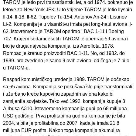
TAROM je letio prvi transatlantski let, a od 1974. pokrenuo je
letove za New York JFK. U to vrijeme TAROM je letio Ilyshin
Il-14, Il-18, Il-62, Tupolev Tu-154, Antonov An-24 i Lisunov
Li-2. Kompanija je u vlasništvu imala pet long-haul aviona Il-
62. Istovremeno je TAROM operirao i BAC 1-11 i Boeing
707. Krajem sedamdesetih TAROM je operirao 59 aviona i
bio je druga najveća kompanija, iza Aeroflota. 1978.
Rombac je krenuo proizvoditi BAC 1-11. No, od 1982. do
1989. proizvedeno je samo 9 ovih aviona, od čega je 7 bilo
u TAROM-u.
Raspad komunističkog uređenja 1989. TAROM je dočekao
sa 65 aviona. Kompanija se pokušava što prije transformirati
i užurbano kreće kupovinu zapadnih aviona kako bi
zamijenila sovjetske. Tako već 1992. kompanija kupuje 3
Airbusa A310. Istovremeno kompanija gubi po 68 milijuna
USD godišnje. Prva profitabilna godina kompanije je bila
2004, a bila je profitabilna do 2007. kada je imala 21,8
milijuna EUR profita. Nakon toga kompanija akumulira