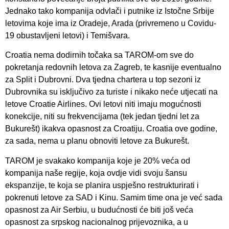
Jednako tako kompanija odvlači i putnike iz Istočne Srbije
letovima koje ima iz Oradeje, Arada (privremeno u Covidu-
19 obustavljeni letovi) i Temišvara.
Croatia nema dodirnih točaka sa TAROM-om sve do
pokretanja redovnih letova za Zagreb, te kasnije eventualno
za Split i Dubrovni. Dva tjedna chartera u top sezoni iz
Dubrovnika su isključivo za turiste i nikako neće utjecati na
letove Croatie Airlines. Ovi letovi niti imaju mogućnosti
konekcije, niti su frekvencijama (tek jedan tjedni let za
Bukurešt) ikakva opasnost za Croatiju. Croatia ove godine,
za sada, nema u planu obnoviti letove za Bukurešt.
TAROM je svakako kompanija koje je 20% veća od
kompanija naše regije, koja ovdje vidi svoju šansu
ekspanzije, te koja se planira uspješno restrukturirati i
pokrenuti letove za SAD i Kinu. Samim time ona je već sada
opasnost za Air Serbiu, u budućnosti će biti još veća
opasnost za srpskog nacionalnog prijevoznika, a u