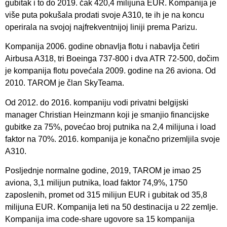
gubitak i to do 2019. čak 420,4 milijuna EUR. Kompanija je
više puta pokušala prodati svoje A310, te ih je na koncu
operirala na svojoj najfrekventnijoj liniji prema Parizu.
Kompanija 2006. godine obnavlja flotu i nabavlja četiri
Airbusa A318, tri Boeinga 737-800 i dva ATR 72-500, dočim
je kompanija flotu povećala 2009. godine na 26 aviona. Od
2010. TAROM je član SkyTeama.
Od 2012. do 2016. kompaniju vodi privatni belgijski
manager Christian Heinzmann koji je smanjio financijske
gubitke za 75%, povećao broj putnika na 2,4 milijuna i load
faktor na 70%. 2016. kompanija je konačno prizemljila svoje
A310.
Posljednje normalne godine, 2019, TAROM je imao 25
aviona, 3,1 milijun putnika, load faktor 74,9%, 1750
zaposlenih, promet od 315 milijun EUR i gubitak od 35,8
milijuna EUR. Kompanija leti na 50 destinacija u 22 zemlje.
Kompanija ima code-share ugovore sa 15 kompanija