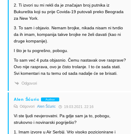
2. Ti izvori su mi rekli da je značajan broj putnika iz
Bukurešta koji su prije Covida-19 putovali preko Beograda
za New York.
3. To sam i objavio. Nemam brojke, nikada nisam ni tvrdio
da ih imam, kompanija takve brojke ne želi davati (kao ni
druge kompanije).
I što je tu pogrešno, pobogu.
To sam već 4 puta objasnio. Čemu nastavak ove rasprave?
Ovo nije rasprava, ovo je čisto trolanje. I to će sada stati.
Svi komentari na tu temu od sada nadalje će se brisati.
Odgovori
Alen Šćuric
Author
Odgovori
Alen Šćuric
19.03.2021. 22:16
Vi ste ljudi nevjerovatni. Pa gdje sam ja to, pobogu,
strukovno i novinarski pogriješio?
1. Imam izvore u Air Serbiji. Vrlo visoko pozicionirane i