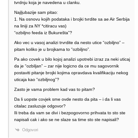
tvrdnju koja je navedena u clanku.
Najljubazije sam pitao:
1. Na osnovu kojih podataka i brojki tvrdite sa ae Air Serbija
na liniji za NY *citiracu vas)
“ozbiljno feeda iz Bukurešta”?
Ako vec u vasoj analizi trvrdite da nesto utice “ozbiljno” –
pitam koliko je u brojkama to “ozbiljno”.
Pa ako covek u bilo kojoj analizi upotrebi izraz za neki uticaj
da je “ozbiljan” – zar nije logicno da ce mu sagovornik
postaviti pitanje brojki kojima opravdava kvalifikaciju nekog
uticaja kao “ozbiljnog”?
Zasto je vama problem kad vas to pitam?
Da li uopste covjek sme ovde nesto da pita – i da li vas
citalac zasluzuje odgovor?
Ili treba da vam se divi i bezpogovorno prihvata to sto ste
napisali cak i ako se ne slaze sa time sto ste napisali?
Odgovori