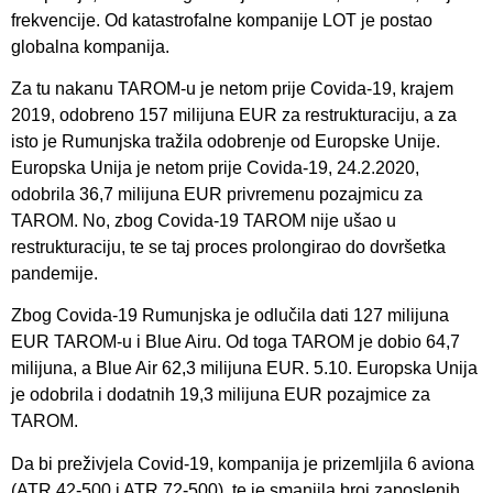
frekvencije. Od katastrofalne kompanije LOT je postao
globalna kompanija.
Za tu nakanu TAROM-u je netom prije Covida-19, krajem
2019, odobreno 157 milijuna EUR za restrukturaciju, a za
isto je Rumunjska tražila odobrenje od Europske Unije.
Europska Unija je netom prije Covida-19, 24.2.2020,
odobrila 36,7 milijuna EUR privremenu pozajmicu za
TAROM. No, zbog Covida-19 TAROM nije ušao u
restrukturaciju, te se taj proces prolongirao do dovršetka
pandemije.
Zbog Covida-19 Rumunjska je odlučila dati 127 milijuna
EUR TAROM-u i Blue Airu. Od toga TAROM je dobio 64,7
milijuna, a Blue Air 62,3 milijuna EUR. 5.10. Europska Unija
je odobrila i dodatnih 19,3 milijuna EUR pozajmice za
TAROM.
Da bi preživjela Covid-19, kompanija je prizemljila 6 aviona
(ATR 42-500 i ATR 72-500), te je smanjila broj zaposlenih