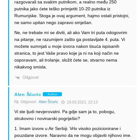
razgovarali sa svakim putnikom, a realno među 250
putnika jako ćete teško primjetiti 10-20 putnika iz
Rumunjske. Stoga je ovaj argument, hajmo ostati pristojni,
ne samo upitan nego zapravo smješan.
Ne, ne trebate mi se diviti, ali ako Vam tri puta odogovrim
na pitanje, ne razumijem zašto ga postavljate 4. puta. Vi
možete sumnjati u moje izvora nakon tisuća ispisanih
stranica, to jest Vaše pravo koje ja ni na koji način ne
osporavam, ali trolanje, složit ćete se, stvarno nema
nikakvog smisla.
Odgovori
Alen Šćuric
Author
Odgovori
Alen Šćuric
19.03.2021. 22:13
Vi ste ljudi nevjerovatni. Pa gdje sam ja to, pobogu,
strukovno i novinarski pogriješio?
1. Imam izvore u Air Serbiji. Vrlo visoko pozicionirane i
pouzdane izvore. Naravno da ne mogu objaviti njihovo ime.