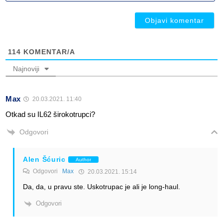
ob
114
KOMENTAR/A
Najnoviji
Max
20.03.2021. 11:40
Otkad su IL62 širokotrupci?
Odgovori
Alen Šćuric
Author
Odgovori
Max
20.03.2021. 15:14
Da, da, u pravu ste. Uskotrupac je ali je long-haul.
Odgovori