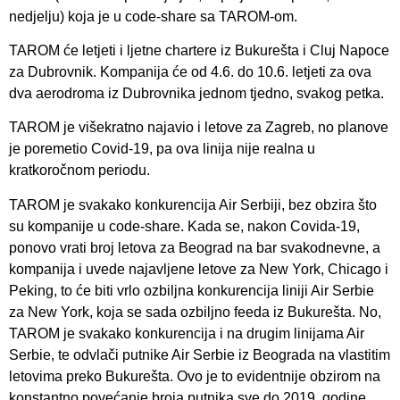
nedjelju) koja je u code-share sa TAROM-om.
TAROM će letjeti i ljetne chartere iz Bukurešta i Cluj Napoce
za Dubrovnik. Kompanija će od 4.6. do 10.6. letjeti za ova
dva aerodroma iz Dubrovnika jednom tjedno, svakog petka.
TAROM je višekratno najavio i letove za Zagreb, no planove
je poremetio Covid-19, pa ova linija nije realna u
kratkoročnom periodu.
TAROM je svakako konkurencija Air Serbiji, bez obzira što
su kompanije u code-share. Kada se, nakon Covida-19,
ponovo vrati broj letova za Beograd na bar svakodnevne, a
kompanija i uvede najavljene letove za New York, Chicago i
Peking, to će biti vrlo ozbiljna konkurencija liniji Air Serbie
za New York, koja se sada ozbiljno feeda iz Bukurešta. No,
TAROM je svakako konkurencija i na drugim linijama Air
Serbie, te odvlači putnike Air Serbie iz Beograda na vlastitim
letovima preko Bukurešta. Ovo je to evidentnije obzirom na
konstantno povećanje broja putnika sve do 2019. godine.