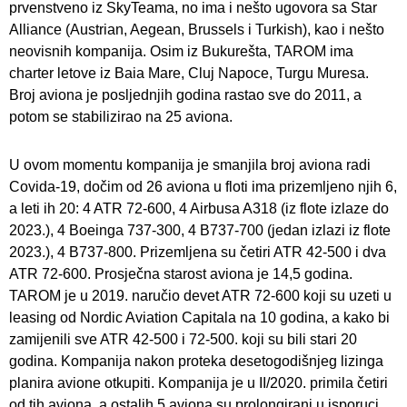
prvenstveno iz SkyTeama, no ima i nešto ugovora sa Star
Alliance (Austrian, Aegean, Brussels i Turkish), kao i nešto
neovisnih kompanija. Osim iz Bukurešta, TAROM ima
charter letove iz Baia Mare, Cluj Napoce, Turgu Muresa.
Broj aviona je posljednjih godina rastao sve do 2011, a
potom se stabilizirao na 25 aviona.
U ovom momentu kompanija je smanjila broj aviona radi
Covida-19, dočim od 26 aviona u floti ima prizemljeno njih 6,
a leti ih 20: 4 ATR 72-600, 4 Airbusa A318 (iz flote izlaze do
2023.), 4 Boeinga 737-300, 4 B737-700 (jedan izlazi iz flote
2023.), 4 B737-800. Prizemljena su četiri ATR 42-500 i dva
ATR 72-600. Prosječna starost aviona je 14,5 godina.
TAROM je u 2019. naručio devet ATR 72-600 koji su uzeti u
leasing od Nordic Aviation Capitala na 10 godina, a kako bi
zamijenili sve ATR 42-500 i 72-500. koji su bili stari 20
godina. Kompanija nakon proteka desetogodišnjeg lizinga
planira avione otkupiti. Kompanija je u II/2020. primila četiri
od tih aviona, a ostalih 5 aviona su prolongirani u isporuci.