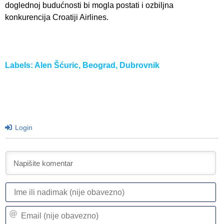
doglednoj budućnosti bi mogla postati i ozbiljna
konkurencija Croatiji Airlines.
Labels:
Alen Šćuric
,
Beograd
,
Dubrovnik
Login
I
ili
n
Em
(n
(n
ob