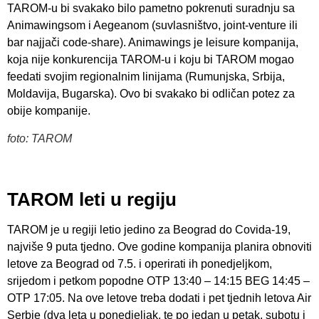
TAROM-u bi svakako bilo pametno pokrenuti suradnju sa
Animawingsom i Aegeanom (suvlasništvo, joint-venture ili
bar najjači code-share). Animawings je leisure kompanija,
koja nije konkurencija TAROM-u i koju bi TAROM mogao
feedati svojim regionalnim linijama (Rumunjska, Srbija,
Moldavija, Bugarska). Ovo bi svakako bi odličan potez za
obije kompanije.
foto: TAROM
TAROM leti u regiju
TAROM je u regiji letio jedino za Beograd do Covida-19,
najviše 9 puta tjedno. Ove godine kompanija planira obnoviti
letove za Beograd od 7.5. i operirati ih ponedjeljkom,
srijedom i petkom popodne OTP 13:40 – 14:15 BEG 14:45 –
OTP 17:05. Na ove letove treba dodati i pet tjednih letova Air
Serbie (dva leta u ponedjeljak, te po jedan u petak, subotu i