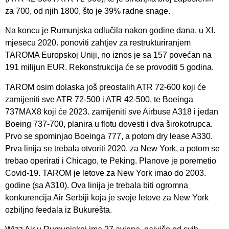
za 700, od njih 1800, što je 39% radne snage.
Na koncu je Rumunjska odlučila nakon godine dana, u XI.
mjesecu 2020. ponoviti zahtjev za restrukturiranjem
TAROMA Europskoj Uniji, no iznos je sa 157 povećan na
191 milijun EUR. Rekonstrukcija će se provoditi 5 godina.
TAROM osim dolaska još preostalih ATR 72-600 koji će
zamijeniti sve ATR 72-500 i ATR 42-500, te Boeinga
737MAX8 koji će 2023. zamijeniti sve Airbuse A318 i jedan
Boeing 737-700, planira u flotu dovesti i dva širokotrupca.
Prvo se spominjao Boeinga 777, a potom dry lease A330.
Prva linija se trebala otvoriti 2020. za New York, a potom se
trebao operirati i Chicago, te Peking. Planove je poremetio
Covid-19. TAROM je letove za New York imao do 2003.
godine (sa A310). Ova linija je trebala biti ogromna
konkurencija Air Serbiji koja je svoje letove za New York
ozbiljno feedala iz Bukurešta.