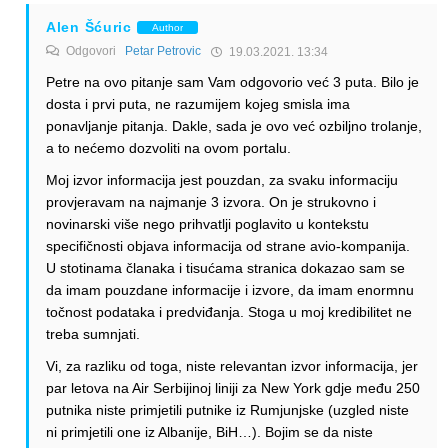
Alen Šćuric
Author
Odgovori
Petar Petrovic
19.03.2021. 13:34
Petre na ovo pitanje sam Vam odgovorio već 3 puta. Bilo je
dosta i prvi puta, ne razumijem kojeg smisla ima
ponavljanje pitanja. Dakle, sada je ovo već ozbiljno trolanje,
a to nećemo dozvoliti na ovom portalu.
Moj izvor informacija jest pouzdan, za svaku informaciju
provjeravam na najmanje 3 izvora. On je strukovno i
novinarski više nego prihvatlji poglavito u kontekstu
specifičnosti objava informacija od strane avio-kompanija.
U stotinama članaka i tisućama stranica dokazao sam se
da imam pouzdane informacije i izvore, da imam enormnu
točnost podataka i predviđanja. Stoga u moj kredibilitet ne
treba sumnjati.
Vi, za razliku od toga, niste relevantan izvor informacija, jer
par letova na Air Serbijinoj liniji za New York gdje među 250
putnika niste primjetili putnike iz Rumjunjske (uzgled niste
ni primjetili one iz Albanije, BiH…). Bojim se da niste