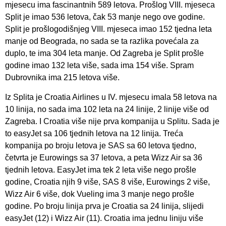
mjesecu ima fascinantnih 589 letova. Prošlog VIII. mjeseca
Split je imao 536 letova, čak 53 manje nego ove godine.
Split je prošlogodišnjeg VIII. mjeseca imao 152 tjedna leta
manje od Beograda, no sada se ta razlika povećala za
duplo, te ima 304 leta manje. Od Zagreba je Split prošle
godine imao 132 leta više, sada ima 154 više. Spram
Dubrovnika ima 215 letova više.
Iz Splita je Croatia Airlines u IV. mjesecu imala 58 letova na
10 linija, no sada ima 102 leta na 24 linije, 2 linije više od
Zagreba. I Croatia više nije prva kompanija u Splitu. Sada je
to easyJet sa 106 tjednih letova na 12 linija. Treća
kompanija po broju letova je SAS sa 60 letova tjedno,
četvrta je Eurowings sa 37 letova, a peta Wizz Air sa 36
tjednih letova. EasyJet ima tek 2 leta više nego prošle
godine, Croatia njih 9 više, SAS 8 više, Eurowings 2 više,
Wizz Air 6 više, dok Vueling ima 3 manje nego prošle
godine. Po broju linija prva je Croatia sa 24 linija, slijedi
easyJet (12) i Wizz Air (11). Croatia ima jednu liniju više