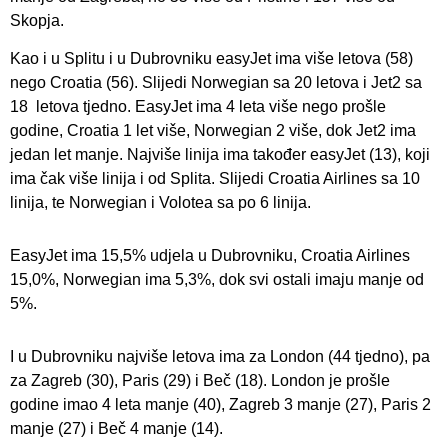
Skopja.
Kao i u Splitu i u Dubrovniku easyJet ima više letova (58)
nego Croatia (56). Slijedi Norwegian sa 20 letova i Jet2 sa
18 letova tjedno. EasyJet ima 4 leta više nego prošle
godine, Croatia 1 let više, Norwegian 2 više, dok Jet2 ima
jedan let manje. Najviše linija ima također easyJet (13), koji
ima čak više linija i od Splita. Slijedi Croatia Airlines sa 10
linija, te Norwegian i Volotea sa po 6 linija.
EasyJet ima 15,5% udjela u Dubrovniku, Croatia Airlines
15,0%, Norwegian ima 5,3%, dok svi ostali imaju manje od
5%.
I u Dubrovniku najviše letova ima za London (44 tjedno), pa
za Zagreb (30), Paris (29) i Beč (18). London je prošle
godine imao 4 leta manje (40), Zagreb 3 manje (27), Paris 2
manje (27) i Beč 4 manje (14).