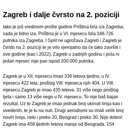
Zagreb i dalje čvrsto na 2. poziciji
Iako je još sredinom prošle godine Priština bila iza Zagreba,
sada je bitno iza. Priština je u VI. mjesecu bila 166.726
putnika iza Zagreba. I Split ne ugrožava Zagreb i Zagreb je
čvrsto na 2. poziciji te je vrlo vjerojatno da će tako završiti i
ove godine (kao i 2022). Zagreb u zadnjih godinu i pola ni
jedan mjesec nije pao ispod 200.000 putnika.
Zagreb je u XII. mjesecu imao 336 letova tjedno, u IV.
mjesecu 422 leta, prošlog VIII. mjeseca njih 404. U VIII.
mjesecu Zagreb je imao 435 letova. 31 više nego prošlog
ljeta i samo 13 više nego u IV. mjesecu. To nije baš bajan
rezultat. Uz to Zagreb je imao jednak broj ukinuti linija kao i
uvedenih, te je tu na nuli. Drugi aerodromi su imali velik broj
novih linija, neki i preko 20, Beograd i preko 30. Nije dobro!
Zagreb ima 458 tjednih letova manje od Beograda, 154