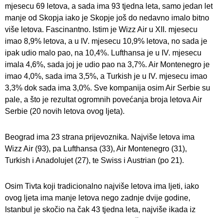
mjesecu 69 letova, a sada ima 93 tjedna leta, samo jedan let
manje od Skopja iako je Skopje još do nedavno imalo bitno
više letova. Fascinantno. Istim je Wizz Air u XII. mjesecu
imao 8,9% letova, a u IV. mjesecu 10,9% letova, no sada je
ipak udio malo pao, na 10,4%. Lufthansa je u IV. mjesecu
imala 4,6%, sada joj je udio pao na 3,7%. Air Montenegro je
imao 4,0%, sada ima 3,5%, a Turkish je u IV. mjesecu imao
3,3% dok sada ima 3,0%. Sve kompanija osim Air Serbie su
pale, a što je rezultat ogromnih povećanja broja letova Air
Serbie (20 novih letova ovog ljeta).
Beograd ima 23 strana prijevoznika. Najviše letova ima
Wizz Air (93), pa Lufthansa (33), Air Montenegro (31),
Turkish i Anadolujet (27), te Swiss i Austrian (po 21).
Osim Tivta koji tradicionalno najviše letova ima ljeti, iako
ovog ljeta ima manje letova nego zadnje dvije godine,
Istanbul je skočio na čak 43 tjedna leta, najviše ikada iz