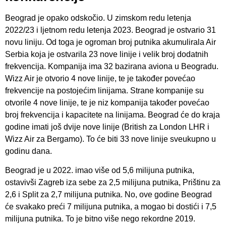
Beograd je opako odskočio. U zimskom redu letenja
2022/23 i ljetnom redu letenja 2023. Beograd je ostvario 31
novu liniju. Od toga je ogroman broj putnika akumulirala Air
Serbia koja je ostvarila 23 nove linije i velik broj dodatnih
frekvencija. Kompanija ima 32 bazirana aviona u Beogradu.
Wizz Air je otvorio 4 nove linije, te je također povećao
frekvencije na postojećim linijama. Strane kompanije su
otvorile 4 nove linije, te je niz kompanija također povećao
broj frekvencija i kapacitete na linijama. Beograd će do kraja
godine imati još dvije nove linije (British za London LHR i
Wizz Air za Bergamo). To će biti 33 nove linije sveukupno u
godinu dana.
Beograd je u 2022. imao više od 5,6 milijuna putnika,
ostavivši Zagreb iza sebe za 2,5 milijuna putnika, Prištinu za
2,6 i Split za 2,7 milijuna putnika. No, ove godine Beograd
će svakako preći 7 milijuna putnika, a mogao bi dostići i 7,5
milijuna putnika. To je bitno više nego rekordne 2019.