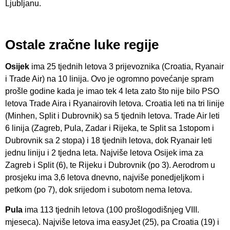
Ljubljanu.
Ostale zračne luke regije
Osijek
ima 25 tjednih letova 3 prijevoznika (Croatia, Ryanair
i Trade Air) na 10 linija. Ovo je ogromno povećanje spram
prošle godine kada je imao tek 4 leta zato što nije bilo PSO
letova Trade Aira i Ryanairovih letova. Croatia leti na tri linije
(Minhen, Split i Dubrovnik) sa 5 tjednih letova. Trade Air leti
6 linija (Zagreb, Pula, Zadar i Rijeka, te Split sa 1stopom i
Dubrovnik sa 2 stopa) i 18 tjednih letova, dok Ryanair leti
jednu liniju i 2 tjedna leta. Najviše letova Osijek ima za
Zagreb i Split (6), te Rijeku i Dubrovnik (po 3). Aerodrom u
prosjeku ima 3,6 letova dnevno, najviše ponedjeljkom i
petkom (po 7), dok srijedom i subotom nema letova.
Pula
ima 113 tjednih letova (100 prošlogodišnjeg VIII.
mjeseca). Najviše letova ima easyJet (25), pa Croatia (19) i