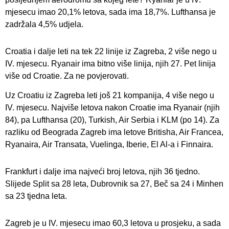
mjesecu imao 20,1% letova, sada ima 18,7%. Lufthansa je
zadržala 4,5% udjela.
Croatia i dalje leti na tek 22 linije iz Zagreba, 2 više nego u
IV. mjesecu. Ryanair ima bitno više linija, njih 27. Pet linija
više od Croatie. Za ne povjerovati.
Uz Croatiu iz Zagreba leti još 21 kompanija, 4 više nego u
IV. mjesecu. Najviše letova nakon Croatie ima Ryanair (njih
84), pa Lufthansa (20), Turkish, Air Serbia i KLM (po 14). Za
razliku od Beograda Zagreb ima letove Britisha, Air Francea,
Ryanaira, Air Transata, Vuelinga, Iberie, El Al-a i Finnaira.
Frankfurt i dalje ima najveći broj letova, njih 36 tjedno.
Slijede Split sa 28 leta, Dubrovnik sa 27, Beč sa 24 i Minhen
sa 23 tjedna leta.
Zagreb je u IV. mjesecu imao 60,3 letova u prosjeku, a sada