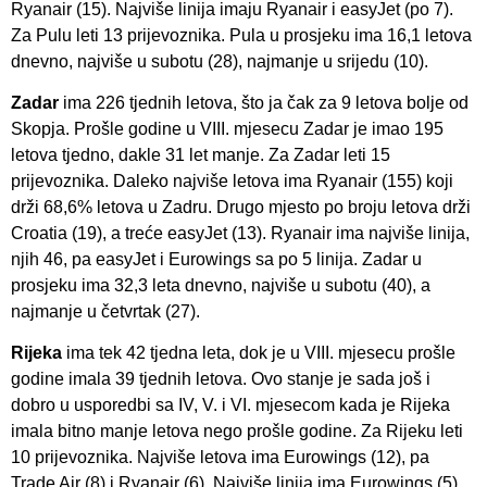
Ryanair (15). Najviše linija imaju Ryanair i easyJet (po 7).
Za Pulu leti 13 prijevoznika. Pula u prosjeku ima 16,1 letova
dnevno, najviše u subotu (28), najmanje u srijedu (10).
Zadar
ima 226 tjednih letova, što ja čak za 9 letova bolje od
Skopja. Prošle godine u VIII. mjesecu Zadar je imao 195
letova tjedno, dakle 31 let manje. Za Zadar leti 15
prijevoznika. Daleko najviše letova ima Ryanair (155) koji
drži 68,6% letova u Zadru. Drugo mjesto po broju letova drži
Croatia (19), a treće easyJet (13). Ryanair ima najviše linija,
njih 46, pa easyJet i Eurowings sa po 5 linija. Zadar u
prosjeku ima 32,3 leta dnevno, najviše u subotu (40), a
najmanje u četvrtak (27).
Rijeka
ima tek 42 tjedna leta, dok je u VIII. mjesecu prošle
godine imala 39 tjednih letova. Ovo stanje je sada još i
dobro u usporedbi sa IV, V. i VI. mjesecom kada je Rijeka
imala bitno manje letova nego prošle godine. Za Rijeku leti
10 prijevoznika. Najviše letova ima Eurowings (12), pa
Trade Air (8) i Ryanair (6). Najviše linija ima Eurowings (5),