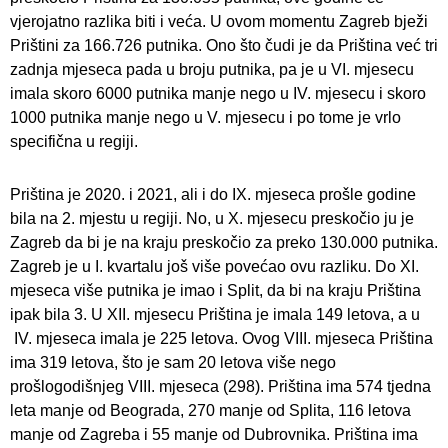
vjerojatno razlika biti i veća. U ovom momentu Zagreb bježi
Prištini za 166.726 putnika. Ono što čudi je da Priština već tri
zadnja mjeseca pada u broju putnika, pa je u VI. mjesecu
imala skoro 6000 putnika manje nego u IV. mjesecu i skoro
1000 putnika manje nego u V. mjesecu i po tome je vrlo
specifična u regiji.
Priština je 2020. i 2021, ali i do IX. mjeseca prošle godine
bila na 2. mjestu u regiji. No, u X. mjesecu preskočio ju je
Zagreb da bi je na kraju preskočio za preko 130.000 putnika.
Zagreb je u I. kvartalu još više povećao ovu razliku. Do XI.
mjeseca više putnika je imao i Split, da bi na kraju Priština
ipak bila 3. U XII. mjesecu Priština je imala 149 letova, a u
IV. mjeseca imala je 225 letova. Ovog VIII. mjeseca Priština
ima 319 letova, što je sam 20 letova više nego
prošlogodišnjeg VIII. mjeseca (298). Priština ima 574 tjedna
leta manje od Beograda, 270 manje od Splita, 116 letova
manje od Zagreba i 55 manje od Dubrovnika. Priština ima