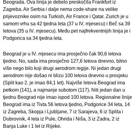
Beograda. Ova linija je debelo preskočila Frankfurt iz
Zagreba. Air Serbia i dalje nema code-share na velike
prijevoznike osim na Turkish, Air France i Qatar. Zurich je u
samom vrhu sa 42 tjedna leta (37 u IV. mjesecu) i Beč sa 39
letova (35 u IV. mjesecu). Među pet najfrekventnijih linija je i
Podgorica sa 34 tjedna leta.
Beograd je u IV. mjesecu ima prosječno čak 90,6 letova
tjedno. No, sada ima prosječno 127,6 letova dnevno, bitno
više nego bilo koji drugi aerodrom regije. Ni jedan drugi
aerodrom nije došao ni blizu 100 letova dnevno u prosjeku
(Split kao 2. je imao 84,1 let). Najviše letova Beograd ima
petkom (141), a najmanje subotom (117). Niti jedan dan u
tjednu Beograd nije imao ispod 100 letova. Regionalne linije
Beograd ima iz Tivta 56 letova tjedno, Podgorice 34 leta, 14
iz Zagreba, Skopja i Ljubljane, 7 iz Sarajeva, 6 iz Splita i
Dubrovnik, 4 leta iz Pule, Ohrida i Niša, 3 iz Zadra, 2 iz
Banja Luke i 1 let iz Rijeke.