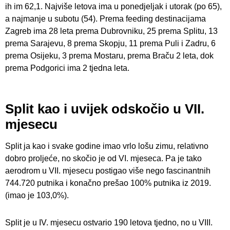
ih im 62,1. Najviše letova ima u ponedjeljak i utorak (po 65),
a najmanje u subotu (54). Prema feeding destinacijama
Zagreb ima 28 leta prema Dubrovniku, 25 prema Splitu, 13
prema Sarajevu, 8 prema Skopju, 11 prema Puli i Zadru, 6
prema Osijeku, 3 prema Mostaru, prema Braču 2 leta, dok
prema Podgorici ima 2 tjedna leta.
Split kao i uvijek odskočio u VII.
mjesecu
Split ja kao i svake godine imao vrlo lošu zimu, relativno
dobro proljeće, no skočio je od VI. mjeseca. Pa je tako
aerodrom u VII. mjesecu postigao više nego fascinantnih
744.720 putnika i konačno prešao 100% putnika iz 2019.
(imao je 103,0%).
Split je u IV. mjesecu ostvario 190 letova tjedno, no u VIII.