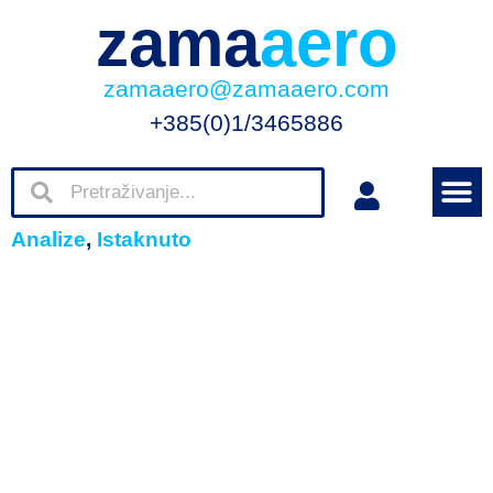
zama
aero
zamaaero@zamaaero.com
+385(0)1/3465886
Analize
,
Istaknuto