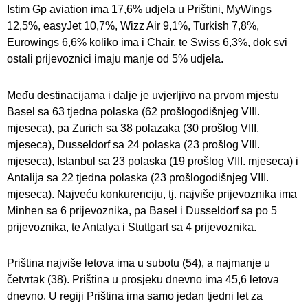
Istim Gp aviation ima 17,6% udjela u Prištini, MyWings
12,5%, easyJet 10,7%, Wizz Air 9,1%, Turkish 7,8%,
Eurowings 6,6% koliko ima i Chair, te Swiss 6,3%, dok svi
ostali prijevoznici imaju manje od 5% udjela.
Među destinacijama i dalje je uvjerljivo na prvom mjestu
Basel sa 63 tjedna polaska (62 prošlogodišnjeg VIII.
mjeseca), pa Zurich sa 38 polazaka (30 prošlog VIII.
mjeseca), Dusseldorf sa 24 polaska (23 prošlog VIII.
mjeseca), Istanbul sa 23 polaska (19 prošlog VIII. mjeseca) i
Antalija sa 22 tjedna polaska (23 prošlogodišnjeg VIII.
mjeseca). Najveću konkurenciju, tj. najviše prijevoznika ima
Minhen sa 6 prijevoznika, pa Basel i Dusseldorf sa po 5
prijevoznika, te Antalya i Stuttgart sa 4 prijevoznika.
Priština najviše letova ima u subotu (54), a najmanje u
četvrtak (38). Priština u prosjeku dnevno ima 45,6 letova
dnevno. U regiji Priština ima samo jedan tjedni let za