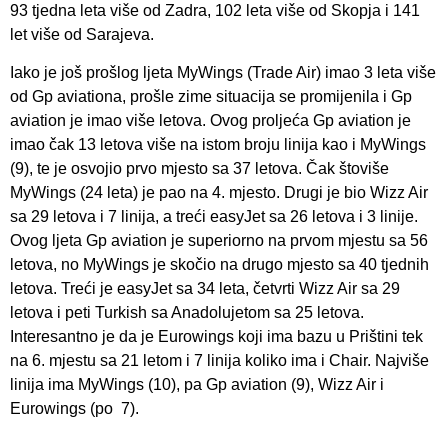
93 tjedna leta više od Zadra, 102 leta više od Skopja i 141
let više od Sarajeva.
Iako je još prošlog ljeta MyWings (Trade Air) imao 3 leta više
od Gp aviationa, prošle zime situacija se promijenila i Gp
aviation je imao više letova. Ovog proljeća Gp aviation je
imao čak 13 letova više na istom broju linija kao i MyWings
(9), te je osvojio prvo mjesto sa 37 letova. Čak štoviše
MyWings (24 leta) je pao na 4. mjesto. Drugi je bio Wizz Air
sa 29 letova i 7 linija, a treći easyJet sa 26 letova i 3 linije.
Ovog ljeta Gp aviation je superiorno na prvom mjestu sa 56
letova, no MyWings je skočio na drugo mjesto sa 40 tjednih
letova. Treći je easyJet sa 34 leta, četvrti Wizz Air sa 29
letova i peti Turkish sa Anadolujetom sa 25 letova.
Interesantno je da je Eurowings koji ima bazu u Prištini tek
na 6. mjestu sa 21 letom i 7 linija koliko ima i Chair. Najviše
linija ima MyWings (10), pa Gp aviation (9), Wizz Air i
Eurowings (po 7).