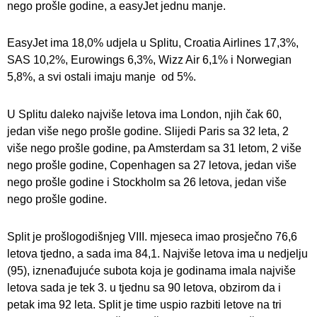
nego prošle godine, a easyJet jednu manje.
EasyJet ima 18,0% udjela u Splitu, Croatia Airlines 17,3%,
SAS 10,2%, Eurowings 6,3%, Wizz Air 6,1% i Norwegian
5,8%, a svi ostali imaju manje od 5%.
U Splitu daleko najviše letova ima London, njih čak 60,
jedan više nego prošle godine. Slijedi Paris sa 32 leta, 2
više nego prošle godine, pa Amsterdam sa 31 letom, 2 više
nego prošle godine, Copenhagen sa 27 letova, jedan više
nego prošle godine i Stockholm sa 26 letova, jedan više
nego prošle godine.
Split je prošlogodišnjeg VIII. mjeseca imao prosječno 76,6
letova tjedno, a sada ima 84,1. Najviše letova ima u nedjelju
(95), iznenađujuće subota koja je godinama imala najviše
letova sada je tek 3. u tjednu sa 90 letova, obzirom da i
petak ima 92 leta. Split je time uspio razbiti letove na tri