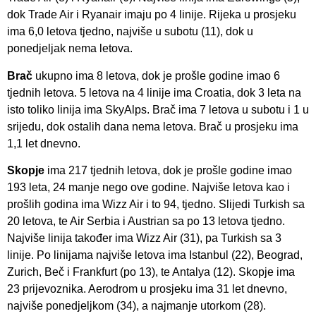
dok Trade Air i Ryanair imaju po 4 linije. Rijeka u prosjeku
ima 6,0 letova tjedno, najviše u subotu (11), dok u
ponedjeljak nema letova.
Brač
ukupno ima 8 letova, dok je prošle godine imao 6
tjednih letova. 5 letova na 4 linije ima Croatia, dok 3 leta na
isto toliko linija ima SkyAlps. Brač ima 7 letova u subotu i 1 u
srijedu, dok ostalih dana nema letova. Brač u prosjeku ima
1,1 let dnevno.
Skopje
ima 217 tjednih letova, dok je prošle godine imao
193 leta, 24 manje nego ove godine. Najviše letova kao i
prošlih godina ima Wizz Air i to 94, tjedno. Slijedi Turkish sa
20 letova, te Air Serbia i Austrian sa po 13 letova tjedno.
Najviše linija također ima Wizz Air (31), pa Turkish sa 3
linije. Po linijama najviše letova ima Istanbul (22), Beograd,
Zurich, Beč i Frankfurt (po 13), te Antalya (12). Skopje ima
23 prijevoznika. Aerodrom u prosjeku ima 31 let dnevno,
najviše ponedjeljkom (34), a najmanje utorkom (28).