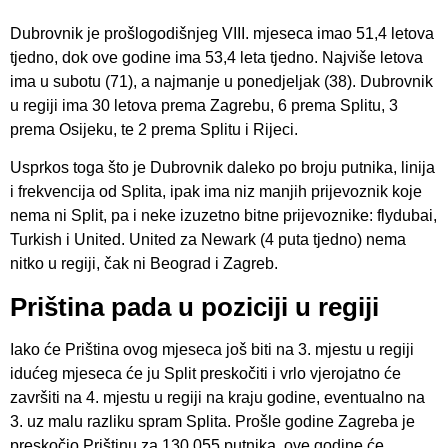
Dubrovnik je prošlogodišnjeg VIII. mjeseca imao 51,4 letova
tjedno, dok ove godine ima 53,4 leta tjedno. Najviše letova
ima u subotu (71), a najmanje u ponedjeljak (38). Dubrovnik
u regiji ima 30 letova prema Zagrebu, 6 prema Splitu, 3
prema Osijeku, te 2 prema Splitu i Rijeci.
Usprkos toga što je Dubrovnik daleko po broju putnika, linija
i frekvencija od Splita, ipak ima niz manjih prijevoznik koje
nema ni Split, pa i neke izuzetno bitne prijevoznike: flydubai,
Turkish i United. United za Newark (4 puta tjedno) nema
nitko u regiji, čak ni Beograd i Zagreb.
Priština pada u poziciji u regiji
Iako će Priština ovog mjeseca još biti na 3. mjestu u regiji
idućeg mjeseca će ju Split preskočiti i vrlo vjerojatno će
završiti na 4. mjestu u regiji na kraju godine, eventualno na
3. uz malu razliku spram Splita. Prošle godine Zagreba je
preskočio Prištinu za 130.055 putnika, ove godine će