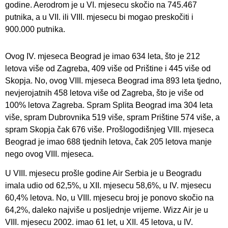
godine. Aerodrom je u VI. mjesecu skočio na 745.467
putnika, a u VII. ili VIII. mjesecu bi mogao preskočiti i
900.000 putnika.
Ovog IV. mjeseca Beograd je imao 634 leta, što je 212
letova više od Zagreba, 409 više od Prištine i 445 više od
Skopja. No, ovog VIII. mjeseca Beograd ima 893 leta tjedno,
nevjerojatnih 458 letova više od Zagreba, što je više od
100% letova Zagreba. Spram Splita Beograd ima 304 leta
više, spram Dubrovnika 519 više, spram Prištine 574 više, a
spram Skopja čak 676 više. Prošlogodišnjeg VIII. mjeseca
Beograd je imao 688 tjednih letova, čak 205 letova manje
nego ovog VIII. mjeseca.
U VIII. mjesecu prošle godine Air Serbia je u Beogradu
imala udio od 62,5%, u XII. mjesecu 58,6%, u IV. mjesecu
60,4% letova. No, u VIII. mjesecu broj je ponovo skočio na
64,2%, daleko najviše u posljednje vrijeme. Wizz Air je u
VIII. mjesecu 2002. imao 61 let, u XII. 45 letova, u IV.