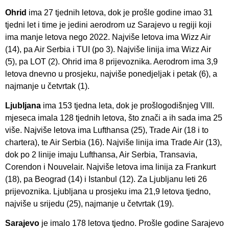
Ohrid
ima 27 tjednih letova, dok je prošle godine imao 31
tjedni let i time je jedini aerodrom uz Sarajevo u regiji koji
ima manje letova nego 2022. Najviše letova ima Wizz Air
(14), pa Air Serbia i TUI (po 3). Najviše linija ima Wizz Air
(5), pa LOT (2). Ohrid ima 8 prijevoznika. Aerodrom ima 3,9
letova dnevno u prosjeku, najviše ponedjeljak i petak (6), a
najmanje u četvrtak (1).
Ljubljana
ima 153 tjedna leta, dok je prošlogodišnjeg VIII.
mjeseca imala 128 tjednih letova, što znači a ih sada ima 25
više. Najviše letova ima Lufthansa (25), Trade Air (18 i to
chartera), te Air Serbia (16). Najviše linija ima Trade Air (13),
dok po 2 linije imaju Lufthansa, Air Serbia, Transavia,
Corendon i Nouvelair. Najviše letova ima linija za Frankurt
(18), pa Beograd (14) i Istanbul (12). Za Ljubljanu leti 26
prijevoznika. Ljubljana u prosjeku ima 21,9 letova tjedno,
najviše u srijedu (25), najmanje u četvrtak (19).
Sarajevo
je imalo 178 letova tjedno. Prošle godine Sarajevo