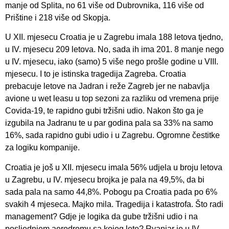
manje od Splita, no 61 više od Dubrovnika, 116 više od
Prištine i 218 više od Skopja.
U XII. mjesecu Croatia je u Zagrebu imala 188 letova tjedno,
u IV. mjesecu 209 letova. No, sada ih ima 201. 8 manje nego
u IV. mjesecu, iako (samo) 5 više nego prošle godine u VIII.
mjesecu. I to je istinska tragedija Zagreba. Croatia
prebacuje letove na Jadran i reže Zagreb jer ne nabavlja
avione u wet leasu u top sezoni za razliku od vremena prije
Covida-19, te rapidno gubi tržišni udio. Nakon što ga je
izgubila na Jadranu te u par godina pala sa 33% na samo
16%, sada rapidno gubi udio i u Zagrebu. Ogromne čestitke
za logiku kompanije.
Croatia je još u XII. mjesecu imala 56% udjela u broju letova
u Zagrebu, u IV. mjesecu brojka je pala na 49,5%, da bi
sada pala na samo 44,8%. Pobogu pa Croatia pada po 6%
svakih 4 mjeseca. Majko mila. Tragedija i katastrofa. Što radi
management? Gdje je logika da gube tržišni udio i na
posljednjem aerodromu sa kojeg lete? Ryaniar je u IV.