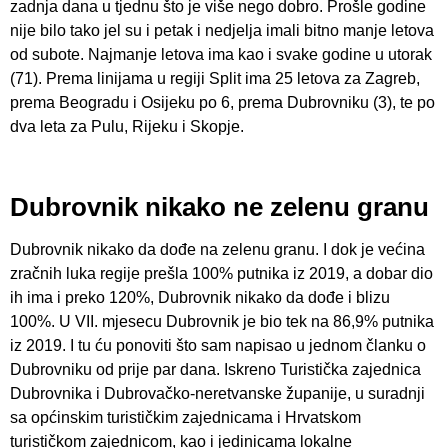
zadnja dana u tjednu što je više nego dobro. Prošle godine
nije bilo tako jel su i petak i nedjelja imali bitno manje letova
od subote. Najmanje letova ima kao i svake godine u utorak
(71). Prema linijama u regiji Split ima 25 letova za Zagreb,
prema Beogradu i Osijeku po 6, prema Dubrovniku (3), te po
dva leta za Pulu, Rijeku i Skopje.
Dubrovnik nikako ne zelenu granu
Dubrovnik nikako da dođe na zelenu granu. I dok je većina
zračnih luka regije prešla 100% putnika iz 2019, a dobar dio
ih ima i preko 120%, Dubrovnik nikako da dođe i blizu
100%. U VII. mjesecu Dubrovnik je bio tek na 86,9% putnika
iz 2019. I tu ću ponoviti što sam napisao u jednom članku o
Dubrovniku od prije par dana. Iskreno Turistička zajednica
Dubrovnika i Dubrovačko-neretvanske županije, u suradnji
sa općinskim turističkim zajednicama i Hrvatskom
turističkom zajednicom, kao i jedinicama lokalne