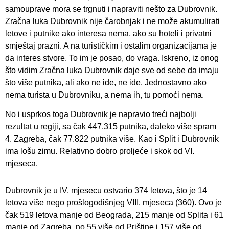
samouprave mora se trgnuti i napraviti nešto za Dubrovnik.
Zračna luka Dubrovnik nije čarobnjak i ne može akumulirati
letove i putnike ako interesa nema, ako su hoteli i privatni
smještaj prazni. A na turističkim i ostalim organizacijama je
da interes stvore. To im je posao, do vraga. Iskreno, iz onog
što vidim Zračna luka Dubrovnik daje sve od sebe da imaju
što više putnika, ali ako ne ide, ne ide. Jednostavno ako
nema turista u Dubrovniku, a nema ih, tu pomoći nema.
No i usprkos toga Dubrovnik je napravio treći najbolji
rezultat u regiji, sa čak 447.315 putnika, daleko više spram
4. Zagreba, čak 77.822 putnika više. Kao i Split i Dubrovnik
ima lošu zimu. Relativno dobro proljeće i skok od VI.
mjeseca.
Dubrovnik je u IV. mjesecu ostvario 374 letova, što je 14
letova više nego prošlogodišnjeg VIII. mjeseca (360). Ovo je
čak 519 letova manje od Beograda, 215 manje od Splita i 61
manje od Zagreba, no 55 više od Prištine i 157 više od