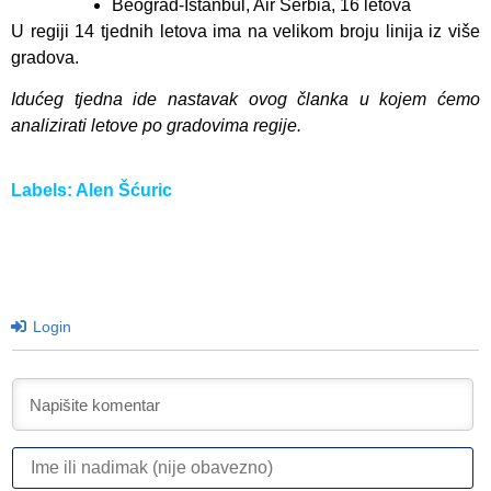
Beograd-Istanbul, Air Serbia, 16 letova
U regiji 14 tjednih letova ima na velikom broju linija iz više
gradova.
Idućeg tjedna ide nastavak ovog članka u kojem ćemo
analizirati letove po gradovima regije.
Labels:
Alen Šćuric
Login
I
ili