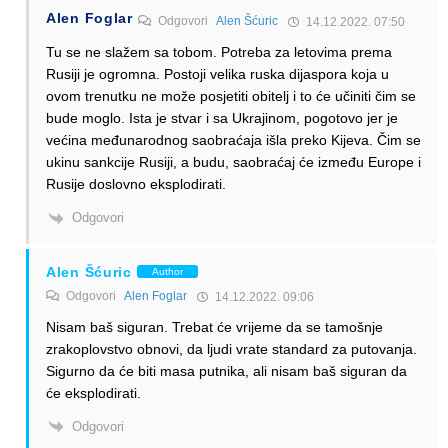
Alen Foglar
Odgovori
Alen Šćuric
14.12.2022. 07:50
Tu se ne slažem sa tobom. Potreba za letovima prema
Rusiji je ogromna. Postoji velika ruska dijaspora koja u
ovom trenutku ne može posjetiti obitelj i to će učiniti čim se
bude moglo. Ista je stvar i sa Ukrajinom, pogotovo jer je
većina međunarodnog saobraćaja išla preko Kijeva. Čim se
ukinu sankcije Rusiji, a budu, saobraćaj će između Europe i
Rusije doslovno eksplodirati.
Odgovori
Alen Šćuric
Author
Odgovori
Alen Foglar
14.12.2022. 09:06
Nisam baš siguran. Trebat će vrijeme da se tamošnje
zrakoplovstvo obnovi, da ljudi vrate standard za putovanja.
Sigurno da će biti masa putnika, ali nisam baš siguran da
će eksplodirati.
Odgovori