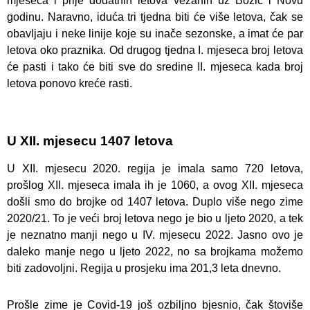
mjeseca i prije dodatnih letova vezanih uz Božić i Novu
godinu. Naravno, iduća tri tjedna biti će više letova, čak se
obavljaju i neke linije koje su inače sezonske, a imat će par
letova oko praznika. Od drugog tjedna I. mjeseca broj letova
će pasti i tako će biti sve do sredine II. mjeseca kada broj
letova ponovo kreće rasti.
U XII. mjesecu 1407 letova
U XII. mjesecu 2020. regija je imala samo 720 letova,
prošlog XII. mjeseca imala ih je 1060, a ovog XII. mjeseca
došli smo do brojke od 1407 letova. Duplo više nego zime
2020/21. To je veći broj letova nego je bio u ljeto 2020, a tek
je neznatno manji nego u IV. mjesecu 2022. Jasno ovo je
daleko manje nego u ljeto 2022, no sa brojkama možemo
biti zadovoljni. Regija u prosjeku ima 201,3 leta dnevno.
Prošle zime je Covid-19 još ozbiljno bjesnio, čak štoviše