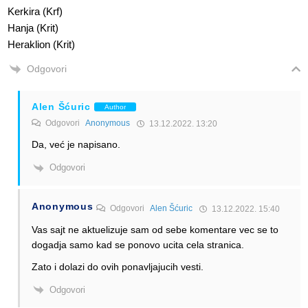
Kerkira (Krf)
Hanja (Krit)
Heraklion (Krit)
Odgovori
Alen Šćuric
Author
Odgovori
Anonymous
13.12.2022. 13:20
Da, već je napisano.
Odgovori
Anonymous
Odgovori
Alen Šćuric
13.12.2022. 15:40
Vas sajt ne aktuelizuje sam od sebe komentare vec se to
dogadja samo kad se ponovo ucita cela stranica.
Zato i dolazi do ovih ponavljajucih vesti.
Odgovori