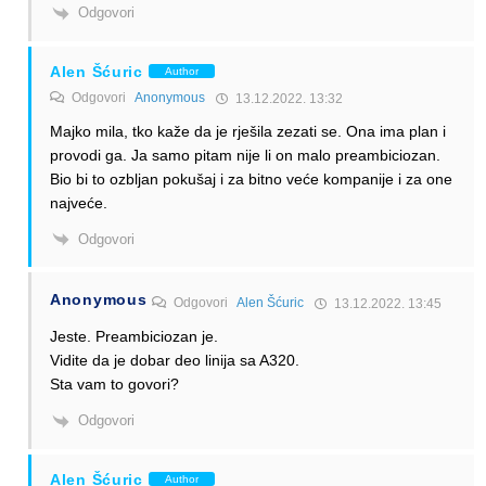
Odgovori
Alen Šćuric
Author
Odgovori
Anonymous
13.12.2022. 13:32
Majko mila, tko kaže da je rješila zezati se. Ona ima plan i
provodi ga. Ja samo pitam nije li on malo preambiciozan.
Bio bi to ozbljan pokušaj i za bitno veće kompanije i za one
najveće.
Odgovori
Anonymous
Odgovori
Alen Šćuric
13.12.2022. 13:45
Jeste. Preambiciozan je.
Vidite da je dobar deo linija sa A320.
Sta vam to govori?
Odgovori
Alen Šćuric
Author