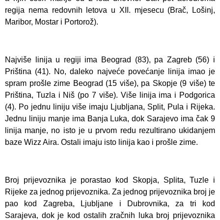
regija nema redovnih letova u XII. mjesecu (Brač, Lošinj,
Maribor, Mostar i Portorož).
Najviše linija u regiji ima Beograd (83), pa Zagreb (56) i
Priština (41). No, daleko najveće povećanje linija imao je
spram prošle zime Beograd (15 više), pa Skopje (9 više) te
Priština, Tuzla i Niš (po 7 više). Više linija ima i Podgorica
(4). Po jednu liniju više imaju Ljubljana, Split, Pula i Rijeka.
Jednu liniju manje ima Banja Luka, dok Sarajevo ima čak 9
linija manje, no isto je u prvom redu rezultirano ukidanjem
baze Wizz Aira. Ostali imaju isto linija kao i prošle zime.
Broj prijevoznika je porastao kod Skopja, Splita, Tuzle i
Rijeke za jednog prijevoznika. Za jednog prijevoznika broj je
pao kod Zagreba, Ljubljane i Dubrovnika, za tri kod
Sarajeva, dok je kod ostalih zračnih luka broj prijevoznika