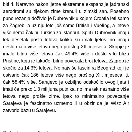
biti 4. Naravno nakon ljetne ekstremne ekspanzije jadranski
aerodromi su tijekom zime krenuli u zimski san. Posebno
puno rezanja doživio je Dubrovnik u kojem Croatia leti samo
za Zagreb, a uz nju lete još samo British i Vueling, a letove
više nema čak ni Turkish za Istanbul. Split i Dubrovnik imaju
tek desetak posto letova koliko su imali ljetos, no imaju
nešto malo više letova nego prošlog XII. mjeseca. Skopje je
imalo bitno više letova čak 49,4% više i došlo vrlo blizu
Prištine, koja je također bitno povećala broj letova. Zagreb je
skočio za 14,3% letova. No najviše fascinira Beograd koji je
ostvario čak 186 letova više nego prošlog XII. mjeseca, tj.
čak 58,4% više. Sarajevo je ozbiljno odskočilo ovog ljeta i
imati će preko 1,3 milijuna putnika, no ima tek neznatno više
letova nego prošle zime. Ipak to minimalno povećanje
Sarajeva je fascinatno uzmemo li u obzir da je Wizz Air
zatvorio bazu u Sarajevu.