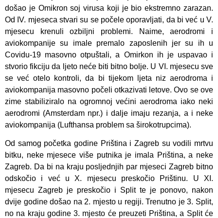
došao je Omikron soj virusa koji je bio ekstremno zarazan.
Od IV. mjeseca stvari su se počele oporavljati, da bi već u V.
mjesecu krenuli ozbiljni problemi. Naime, aerodromi i
aviokompanije su imale premalo zaposlenih jer su ih u
Covidu-19 masovno otpuštali, a Omirkon ih je uspavao i
stvorio fikciju da ljeto neće biti bitno bolje. U VI. mjesecu sve
se već otelo kontroli, da bi tijekom ljeta niz aerodroma i
aviokompanija masovno počeli otkazivati letove. Ovo se ove
zime stabiliziralo na ogromnoj većini aerodroma iako neki
aerodromi (Amsterdam npr.) i dalje imaju rezanja, a i neke
aviokompanija (Lufthansa problem sa širokotrupcima).
Od samog početka godine Priština i Zagreb su vodili mrtvu
bitku, neke mjesece više putnika je imala Priština, a neke
Zagreb. Da bi na kraju posljednjih par mjeseci Zagreb bitno
odskočio i već u X. mjesecu preskočio Prištinu. U XI.
mjesecu Zagreb je preskočio i Split te je ponovo, nakon
dvije godine došao na 2. mjesto u regiji. Trenutno je 3. Split,
no na kraju godine 3. mjesto će preuzeti Priština, a Split će