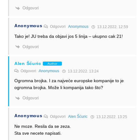
Odgovori
Anonymous
Odgovori
Anonymous
13.12.2022. 12:59
Tako je! JU treba da objavi jos 5 linija – ukupno cak 21!
Odgovori
Alen Šćuric
Author
Odgovori
Anonymous
13.12.2022. 13:24
Ogromna brojka. I za najveće europske kompanije to je
ogromna brojka. Može li kompanija tako što?
Odgovori
Anonymous
Odgovori
Alen Šćuric
13.12.2022. 13:25
Ne moze. Resila da se zeza.
Sta sve necete napisati.