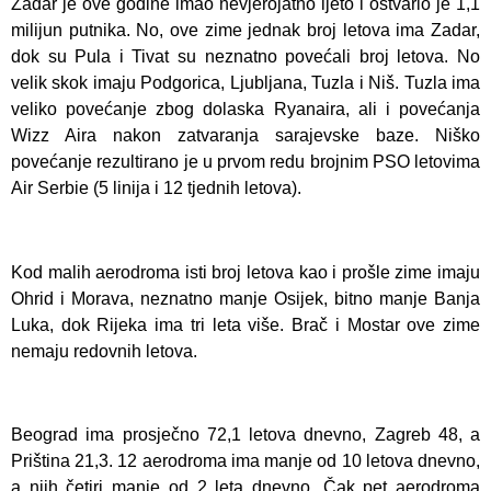
Zadar je ove godine imao nevjerojatno ljeto i ostvario je 1,1
milijun putnika. No, ove zime jednak broj letova ima Zadar,
dok su Pula i Tivat su neznatno povećali broj letova. No
velik skok imaju Podgorica, Ljubljana, Tuzla i Niš. Tuzla ima
veliko povećanje zbog dolaska Ryanaira, ali i povećanja
Wizz Aira nakon zatvaranja sarajevske baze. Niško
povećanje rezultirano je u prvom redu brojnim PSO letovima
Air Serbie (5 linija i 12 tjednih letova).
Kod malih aerodroma isti broj letova kao i prošle zime imaju
Ohrid i Morava, neznatno manje Osijek, bitno manje Banja
Luka, dok Rijeka ima tri leta više. Brač i Mostar ove zime
nemaju redovnih letova.
Beograd ima prosječno 72,1 letova dnevno, Zagreb 48, a
Priština 21,3. 12 aerodroma ima manje od 10 letova dnevno,
a njih četiri manje od 2 leta dnevno. Čak pet aerodroma