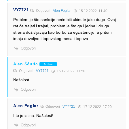
VY7721
Odgovori
Alen Foglar
15.12.2022. 11:40
Problem je što sankcije neće biti ukinute jako dugo. Ovaj
rat će trajati i trajati, problem je što ga i jedna i druga
strana doživljavaju kao borbu za egzistenciju, a pritom
imaju dovoljno i topovskog mesa i topova.
Odgovori
Alen Šćuric
Author
Odgovori
VY7721
15.12.2022. 11:50
Nažalost.
Odgovori
Alen Foglar
Odgovori
VY7721
17.12.2022. 17:20
I to je istina. Nažalost!
Odgovori