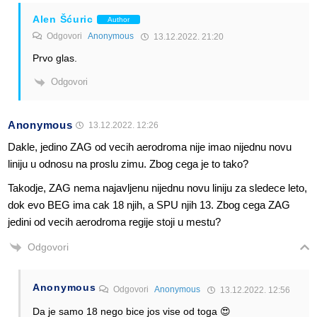
Alen Šćuric
Author
Odgovori
Anonymous
13.12.2022. 21:20
Prvo glas.
Odgovori
Anonymous
13.12.2022. 12:26
Dakle, jedino ZAG od vecih aerodroma nije imao nijednu novu
liniju u odnosu na proslu zimu. Zbog cega je to tako?
Takodje, ZAG nema najavljenu nijednu novu liniju za sledece leto,
dok evo BEG ima cak 18 njih, a SPU njih 13. Zbog cega ZAG
jedini od vecih aerodroma regije stoji u mestu?
Odgovori
Anonymous
Odgovori
Anonymous
13.12.2022. 12:56
Da je samo 18 nego bice jos vise od toga 😍