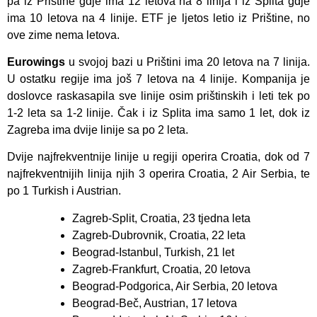
pa iz Prištine gdje ima 12 letova na 8 linija i iz Splita gdje
ima 10 letova na 4 linije. ETF je ljetos letio iz Prištine, no
ove zime nema letova.
Eurowings
u svojoj bazi u Prištini ima 20 letova na 7 linija.
U ostatku regije ima još 7 letova na 4 linije. Kompanija je
doslovce raskasapila sve linije osim prištinskih i leti tek po
1-2 leta sa 1-2 linije. Čak i iz Splita ima samo 1 let, dok iz
Zagreba ima dvije linije sa po 2 leta.
Dvije najfrekventnije linije u regiji operira Croatia, dok od 7
najfrekventnijih linija njih 3 operira Croatia, 2 Air Serbia, te
po 1 Turkish i Austrian.
Zagreb-Split, Croatia, 23 tjedna leta
Zagreb-Dubrovnik, Croatia, 22 leta
Beograd-Istanbul, Turkish, 21 let
Zagreb-Frankfurt, Croatia, 20 letova
Beograd-Podgorica, Air Serbia, 20 letova
Beograd-Beč, Austrian, 17 letova