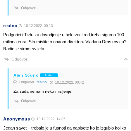
Odgovori
realno
18.12.2022. 00:13
Podgorici i Tivtu za dovodjenje u neki veci red treba sigurno 100
miliona eura. Sta mislite o novom direktoru Vladanu Draskovicu?
Radio je sirom svijeta…
Odgovori
Alen Šćuric
Author
Odgovori
realno
18.12.2022. 00:42
Za sada nemam neko mišljenje.
Odgovori
Anonymous
13.12.2022. 14:05
Jedan savet – trebalo je u fusnoti da napisete ko je izgubio koliko