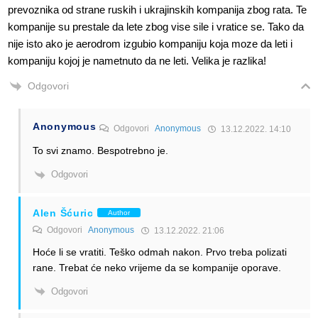
prevoznika od strane ruskih i ukrajinskih kompanija zbog rata. Te
kompanije su prestale da lete zbog vise sile i vratice se. Tako da
nije isto ako je aerodrom izgubio kompaniju koja moze da leti i
kompaniju kojoj je nametnuto da ne leti. Velika je razlika!
Odgovori
Anonymous
Odgovori
Anonymous
13.12.2022. 14:10
To svi znamo. Bespotrebno je.
Odgovori
Alen Šćuric
Author
Odgovori
Anonymous
13.12.2022. 21:06
Hoće li se vratiti. Teško odmah nakon. Prvo treba polizati
rane. Trebat će neko vrijeme da se kompanije oporave.
Odgovori