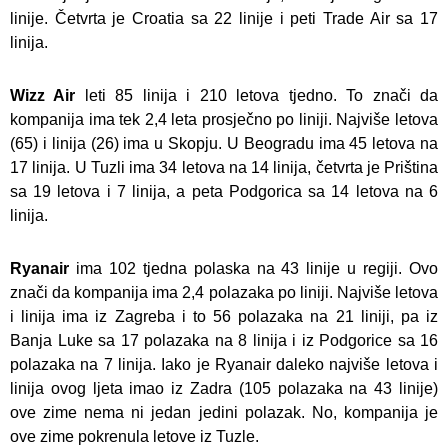
linije. Četvrta je Croatia sa 22 linije i peti Trade Air sa 17
linija.
Wizz Air
leti 85 linija i 210 letova tjedno. To znači da
kompanija ima tek 2,4 leta prosječno po liniji. Najviše letova
(65) i linija (26) ima u Skopju. U Beogradu ima 45 letova na
17 linija. U Tuzli ima 34 letova na 14 linija, četvrta je Priština
sa 19 letova i 7 linija, a peta Podgorica sa 14 letova na 6
linija.
Ryanair
ima 102 tjedna polaska na 43 linije u regiji. Ovo
znači da kompanija ima 2,4 polazaka po liniji. Najviše letova
i linija ima iz Zagreba i to 56 polazaka na 21 liniji, pa iz
Banja Luke sa 17 polazaka na 8 linija i iz Podgorice sa 16
polazaka na 7 linija. Iako je Ryanair daleko najviše letova i
linija ovog ljeta imao iz Zadra (105 polazaka na 43 linije)
ove zime nema ni jedan jedini polazak. No, kompanija je
ove zime pokrenula letove iz Tuzle.