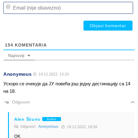
n
Em
(n
(n
ob
ob
154
KOMENTAR/A
Najnoviji
Anonymous
19.12.2022. 13:33
Ускоро се очекује да ЈУ повећа још једну дестинацију са 14
на 18.
Odgovori
Alen Šćuric
Author
Odgovori
Anonymous
19.12.2022. 18:56
OK