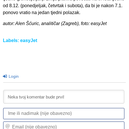
od 8.12. (ponedjeljak, četvrtak i subota), da bi je nakon 7.1.
ponovo vratio na jedan tjedni polazak.
autor: Alen Šćuric, analitičar (Zagreb), foto: easyJet
Labels:
easyJet
Login
I
ili
n
Em
(n
(n