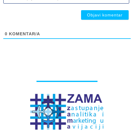
ob
ob
0
KOMENTAR/A