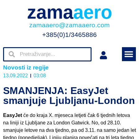
zama
aero
zamaaero@zamaaero.com
+385(0)1/3465886
Novosti iz regije
13.09.2022
03:08
SMANJENJA: EasyJet
smanjuje Ljubljanu-London
EasyJet
će do kraja X. mjeseca letjeti čak 6 tjednih letova
na liniji iz Ljubljane za London Gatwick. No, od 28.10.
smanjuje letove na dva tjedno, pa od 3.11. na samo jedan let
tjedno (ponedjeljak). Liniju planira povećati na tri leta tjedno