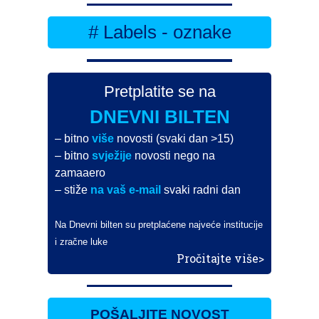
# Labels - oznake
Pretplatite se na
DNEVNI BILTEN
– bitno
više
novosti (svaki dan >15)
– bitno
svježije
novosti nego na
zamaaero
– stiže
na vaš e-mail
svaki radni dan
Na Dnevni bilten su pretplaćene najveće institucije
i zračne luke
Pročitajte više>
POŠALJITE NOVOST