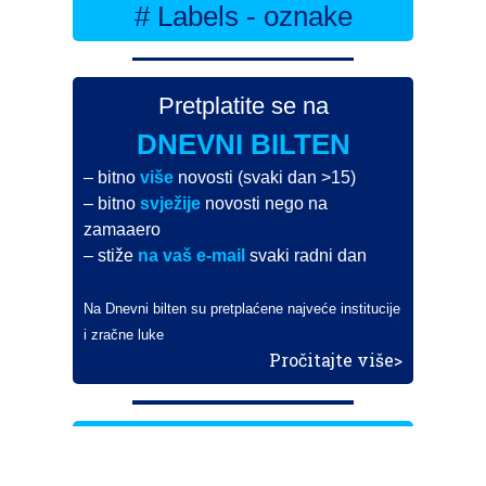
# Labels - oznake
Pretplatite se na
DNEVNI BILTEN
– bitno
više
novosti (svaki dan >15)
– bitno
svježije
novosti nego na
zamaaero
– stiže
na vaš e-mail
svaki radni dan
Na Dnevni bilten su pretplaćene najveće institucije
i zračne luke
Pročitajte više>
POŠALJITE NOVOST
Budite i vi novinar
zama
aero
!