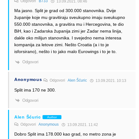
Odgovori
B733
13.09.2021. 08:46
Ma jasno. Split je grad od 300.000 stanovnika. Dvije
županije koje mu gravitiraju sveukupno imaju sveukupno
550.000 stanovnika, a gravitira mu i Hercegovina, te dio
BiH, kao i Zadarska županija zimi jer Zadar nema linija,
dakle oko milijun stanovnika. I svejedno nema interesa
kompanija za letove zimi. Nešto Croatia (a i to je
isforsirano), nešto i to jako malo Eurowings i to je to.
Odgovori
Anonymous
Odgovori
Alen Šćuric
13.09.2021. 10:13
Split ima 170 ne 300.
Odgovori
Alen Šćuric
Author
Odgovori
Anonymous
13.09.2021. 11:42
Dobro Split ima 178.000 kao grad, no metro zona je