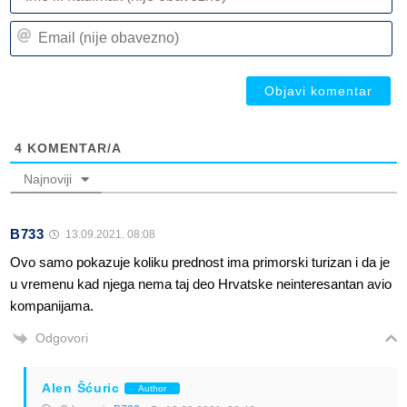
ili
n
Em
(n
(n
ob
ob
4
KOMENTAR/A
Najnoviji
B733
13.09.2021. 08:08
Ovo samo pokazuje koliku prednost ima primorski turizan i da je
u vremenu kad njega nema taj deo Hrvatske neinteresantan avio
kompanijama.
Odgovori
Alen Šćuric
Author