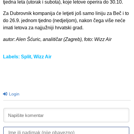
tjedna leta (utorak i subota), koje letove operira do 30.10.
Za Dubrovnik kompanija će letjeti još samo liniju za Beč i to
do 26.9. jednom tjedno (nedjeljom), nakon čega više neće
imati letova za najjužniji hrvatski grad.
autor: Alen Šćuric, analitičar (Zagreb), foto: Wizz Air
Labels:
Split
,
Wizz Air
Login
I