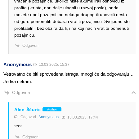
vracanje pozajmice, ukoliko niste akumulirali osnovicu iz
profita (jer ste, npr. dalje ulagali u razvoj posla), onda
mozete opet pozajmiti od nekoga drugog ili unovciti nesto
od gore pomenutih dobara i vratiti pozajmicu. Svejedno ste
profitabilni, bez obzira da li, i na koji nacin vratite pomenuti
pozajmicu.
Odgovori
Anonymous
13.03.2025. 15:37
Vetrovatno će biti sprovedena istraga, mnogi će da odgovaraju…
Jedva čekam.
Odgovori
Alen Šćuric
Author
Odgovori
Anonymous
13.03.2025. 17:44
???
Odgovori