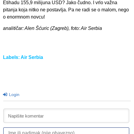
Etihadu 155,9 milijuna USD? Jako čudno. I vrlo važna
pitanja koja nitko ne postavlja. Pa ne radi se o malom, nego
o enormnom novcu!
analitičar: Alen Šćuric (Zagreb), foto: Air Serbia
Labels:
Air Serbia
Login
I