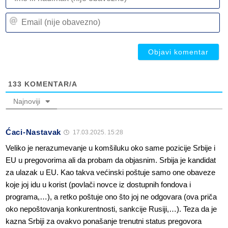
ili
n
Em
(n
(n
ob
ob
133
KOMENTAR/A
Najnoviji
Ćaci-Nastavak
17.03.2025. 15:28
Veliko je nerazumevanje u komšiluku oko same pozicije Srbije i
EU u pregovorima ali da probam da objasnim. Srbija je kandidat
za ulazak u EU. Kao takva većinski poštuje samo one obaveze
koje joj idu u korist (povlači novce iz dostupnih fondova i
programa,…), a retko poštuje ono što joj ne odgovara (ova priča
oko nepoštovanja konkurentnosti, sankcije Rusiji,…). Teza da je
kazna Srbiji za ovakvo ponašanje trenutni status pregovora