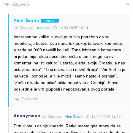
Odgovori
Alen Šćuric
Author
Odgovori
rodoljub
14.03.2025. 10:14
Interesantno koliko je ovaj puta bilo potrebno da se
mobiliziraju botovi. Dva dana tek pokoji botovski komentar,
a sada od 9:00 navalili ko ludi. Tona izbrisanih komentara. I
ni jedan nije rekao apsolutno ništa o temi, nego su svi
komentari na isti kalup: “Ustašo, gledaj svoju Croatiu, a nas
ostavi na miru”, “Ti si neznalica i mrziš Srbiju”, “Air Serbia je
najveća i ponos je, a ti je mrziš i samo nastojiš ocrnjeti”,
“Zašto nikada ne pišeš ništa negativno o Croatiji”. E ovo
posljednje je vrh gluposti i nepoznavanja ovog portala.
Odgovori
Anonymous
Odgovori
Alen Šćuric
14.03.2025. 14:12
Dirnuli ste u osinje gnezdo. Retko mesto gde moze da se
napise neka istina o ovim banditima, a da to niko odmah ne