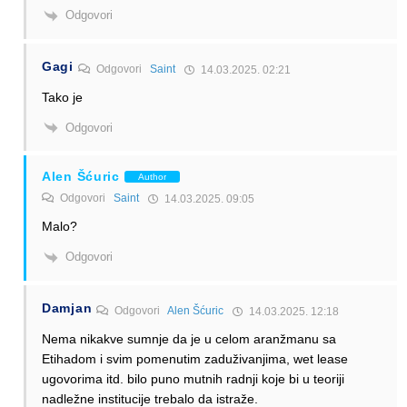
Odgovori
Gagi
Odgovori
Saint
14.03.2025. 02:21
Tako je
Odgovori
Alen Šćuric
Author
Odgovori
Saint
14.03.2025. 09:05
Malo?
Odgovori
Damjan
Odgovori
Alen Šćuric
14.03.2025. 12:18
Nema nikakve sumnje da je u celom aranžmanu sa
Etihadom i svim pomenutim zaduživanjima, wet lease
ugovorima itd. bilo puno mutnih radnji koje bi u teoriji
nadležne institucije trebalo da istraže.