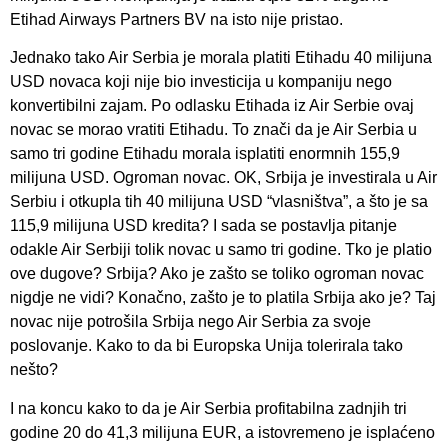
Etihad Airways Partners BV na isto nije pristao.
Jednako tako Air Serbia je morala platiti Etihadu 40 milijuna
USD novaca koji nije bio investicija u kompaniju nego
konvertibilni zajam. Po odlasku Etihada iz Air Serbie ovaj
novac se morao vratiti Etihadu. To znači da je Air Serbia u
samo tri godine Etihadu morala isplatiti enormnih 155,9
milijuna USD. Ogroman novac. OK, Srbija je investirala u Air
Serbiu i otkupla tih 40 milijuna USD “vlasništva”, a što je sa
115,9 milijuna USD kredita? I sada se postavlja pitanje
odakle Air Serbiji tolik novac u samo tri godine. Tko je platio
ove dugove? Srbija? Ako je zašto se toliko ogroman novac
nigdje ne vidi? Konačno, zašto je to platila Srbija ako je? Taj
novac nije potrošila Srbija nego Air Serbia za svoje
poslovanje. Kako to da bi Europska Unija tolerirala tako
nešto?
I na koncu kako to da je Air Serbia profitabilna zadnjih tri
godine 20 do 41,3 milijuna EUR, a istovremeno je isplaćeno