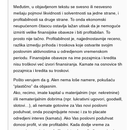
Međutim, u objavljenom tekstu se svesno ili nesvesno
mešaju pojmovi likvidnosti i solventnosti sa jedne strane, i
profitabilnosti sa druge strane. To onda ekonomski
neupućenom čitaocu ostavlja lažan utisak da je nemoguće
izmiriti velike finansijske obaveze i biti profitabilan. To
prosto nije tačno. Profitabilnost je, najjednostavnije receno,
razlika izmedju prihoda i troskova koje ostvarite svojim
poslovnim aktivnostima u odredjenom vremenskom
periodu. Finansijske obaveze na ime pozajmica i kredita
nisu troškovi već izvori finansiranja. Kamate na osnovice tih
pozajmica i kredita su troskovi.
Pošto verujem da g. Alen nema loše namere, pokušaću
“plastično” da objasnim.
Ako, recimo, imate kapital u materijalnim (npr. nekretnine)
i/ili nematerijalnim dobrima (npr. lukrativni ugovori, goodwill,
slotovi…), ali nemate gotovine za Vas novi poslovni
poduhvat, onda pozajmljujete novac i za to placate
odredjeni interes (kamatu). Ako Vas poslovni poduhvat
donosi profit, vi ste profitabilni. Kada dodje vreme za