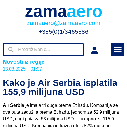
zama
aero
zamaaero@zamaaero.com
+385(0)1/3465886
Novosti iz regije
13.03.2025
01:07
Kako je Air Serbia isplatila
155,9 milijuna USD
Air Serbia
je imala tri duga prema Etihadu. Kompanija se
dva puta zadužila prema Etihadu, jednom za 52,9 milijuna
USD, dugi puta za 63 milijuna USD, ili ukupno za 115,9
milijuna USD. Kompanija je tražila otpis 82% duga no