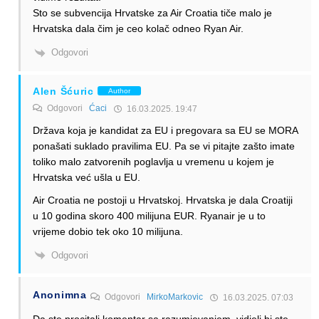
Sto se subvencija Hrvatske za Air Croatia tiče malo je
Hrvatska dala čim je ceo kolač odneo Ryan Air.
Odgovori
Alen Šćuric
Author
Odgovori
Ćaci
16.03.2025. 19:47
Država koja je kandidat za EU i pregovara sa EU se MORA
ponašati suklado pravilima EU. Pa se vi pitajte zašto imate
toliko malo zatvorenih poglavlja u vremenu u kojem je
Hrvatska već ušla u EU.
Air Croatia ne postoji u Hrvatskoj. Hrvatska je dala Croatiji
u 10 godina skoro 400 milijuna EUR. Ryanair je u to
vrijeme dobio tek oko 10 milijuna.
Odgovori
Anonimna
Odgovori
MirkoMarkovic
16.03.2025. 07:03