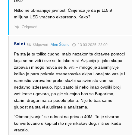
USD.
Nitko ne obmanjuje javnost. Činjenica je da je 115,9
milijuna USD vraćeno ekspresno. Kako?
Odgovori
Saint
Odgovori
Alen Šćuric
13.03.2025. 23:00
Pa sta je tu toliko cudno, malo nezakonite drzavne pomoci
koja se ne vidi i sve se to lako resi. Avijacija je jako skupa
zabava i mnogo novca se tu vrti – mnogo je zanimljivije
koliko je para pokrala esenesovska ekipa i onaj sto vas je i
namestio verovatno preko sluzbi sa svim sto vam se
nedavno izdesavalo. Npr. zasto bi neko imao ovoliki broj
wet lease ugovora, pa gle slucajno bas sa Bugarima,
starim drugarima za podelu plena. Nije to bas samo
glupost na sta vi aludirate u analizama.
“Obmanjivanje” se odnosi na pricu o 40M. To je stvarno
konvertovano u kapital i to nije nikakav dug, niti se ikada
vracalo.