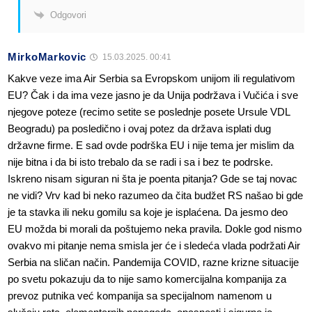
Odgovori
MirkoMarkovic
15.03.2025. 00:41
Kakve veze ima Air Serbia sa Evropskom unijom ili regulativom
EU? Čak i da ima veze jasno je da Unija podržava i Vučića i sve
njegove poteze (recimo setite se poslednje posete Ursule VDL
Beogradu) pa posledično i ovaj potez da država isplati dug
državne firme. E sad ovde podrška EU i nije tema jer mislim da
nije bitna i da bi isto trebalo da se radi i sa i bez te podrske.
Iskreno nisam siguran ni šta je poenta pitanja? Gde se taj novac
ne vidi? Vrv kad bi neko razumeo da čita budžet RS našao bi gde
je ta stavka ili neku gomilu sa koje je isplaćena. Da jesmo deo
EU možda bi morali da poštujemo neka pravila. Dokle god nismo
ovakvo mi pitanje nema smisla jer će i sledeća vlada podržati Air
Serbia na sličan način. Pandemija COVID, razne krizne situacije
po svetu pokazuju da to nije samo komercijalna kompanija za
prevoz putnika već kompanija sa specijalnom namenom u