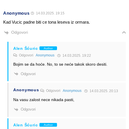
Anonymous
14.03.2025. 19:15
Kad Vucic padne biti ce tona leseva iz ormara.
Odgovori
Alen Šćuric
Author
Odgovori
Anonymous
14.03.2025. 19:22
Bojim se da hoće. No, to se neće takok skoro desiti.
Odgovori
Anonymous
Odgovori
Anonymous
14.03.2025. 20:13
Na vasu zalost nece nikada pasti,
Odgovori
Alen Šćuric
Author