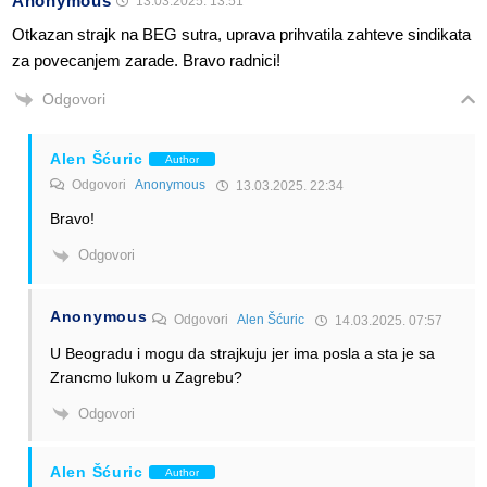
Anonymous
13.03.2025. 13:51
Otkazan strajk na BEG sutra, uprava prihvatila zahteve sindikata
za povecanjem zarade. Bravo radnici!
Odgovori
Alen Šćuric
Author
Odgovori
Anonymous
13.03.2025. 22:34
Bravo!
Odgovori
Anonymous
Odgovori
Alen Šćuric
14.03.2025. 07:57
U Beogradu i mogu da strajkuju jer ima posla a sta je sa
Zrancmo lukom u Zagrebu?
Odgovori
Alen Šćuric
Author