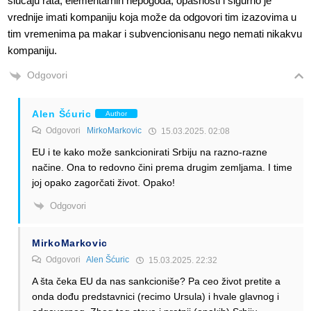
slučaju rata, elementarnih nepogoda, opasnosti i sigurno je
vrednije imati kompaniju koja može da odgovori tim izazovima u
tim vremenima pa makar i subvencionisanu nego nemati nikakvu
kompaniju.
Odgovori
Alen Šćuric
Author
Odgovori
MirkoMarkovic
15.03.2025. 02:08
EU i te kako može sankcionirati Srbiju na razno-razne
načine. Ona to redovno čini prema drugim zemljama. I time
joj opako zagorčati život. Opako!
Odgovori
MirkoMarkovic
Odgovori
Alen Šćuric
15.03.2025. 22:32
A šta čeka EU da nas sankcioniše? Pa ceo život pretite a
onda dođu predstavnici (recimo Ursula) i hvale glavnog i