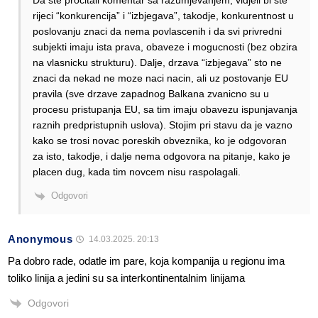
Da ste procitali komentar sa razumjevanjem, vidjeli bi ste
rijeci “konkurencija” i “izbjegava”, takodje, konkurentnost u
poslovanju znaci da nema povlascenih i da svi privredni
subjekti imaju ista prava, obaveze i mogucnosti (bez obzira
na vlasnicku strukturu). Dalje, drzava “izbjegava” sto ne
znaci da nekad ne moze naci nacin, ali uz postovanje EU
pravila (sve drzave zapadnog Balkana zvanicno su u
procesu pristupanja EU, sa tim imaju obavezu ispunjavanja
raznih predpristupnih uslova). Stojim pri stavu da je vazno
kako se trosi novac poreskih obveznika, ko je odgovoran
za isto, takodje, i dalje nema odgovora na pitanje, kako je
placen dug, kada tim novcem nisu raspolagali.
Odgovori
Anonymous
14.03.2025. 20:13
Pa dobro rade, odatle im pare, koja kompanija u regionu ima
toliko linija a jedini su sa interkontinentalnim linijama
Odgovori