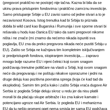
(pregovori praktično ne postoje) nije tačna. Kazna bi bila da se
ukinu prava pristupnim fondovima i praktično zamrznu investicije.
Samo pristupanje Srbije u EU zavisi samo od jedne stvari a to je
nezavisnost Kosova. Istog trenutka kad bi Srbija to priznala
dobila bi wild card kao Bugarska i Rumunija i sve sporne stvari bi
rešavala u hodu kao članica EU tako da sami pregovori nikome
ništa i ne znače (mi znamo da nećemo nikada ispuniti sva
poglavlja, EU zna da preko pregovora nikada neće pustiti Srbiju u
EU). Zašto se Srbija ne kažnjava tim kompletnim isključivanjem
iz predpristupnih fondova, stopiranjem investicija,… zapravo
mnogo bolje razume EU i njeni čelnici koji svom snagom
podržavaju trenutne političare na vlasti u Srbiji, koji svom snagom
neće da pregovaraju i ne poštuju nikakve sporazume i jedni na
druge deluju kao pozitivna povratna sprega (koja će kad tad da
eksplodira). Samim tim priča kako i zašto Srbija vraća dugove Air
Serbia iz pogleda Srbije deluju skroz u redu jer da nisu platili
morali bi da plaćaju skupe arbitraže i ko zna kakve kamate i
potencijano ugroze rad Air Serbia. Iz pogleda EU i mehanizma
EU da tu nešto promeni opet nema smisla jer sama EU podržava