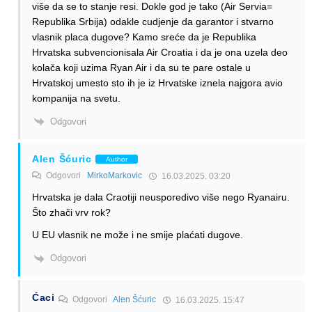
više da se to stanje resi. Dokle god je tako (Air Servia=
Republika Srbija) odakle cudjenje da garantor i stvarno
vlasnik placa dugove? Kamo sreće da je Republika
Hrvatska subvencionisala Air Croatia i da je ona uzela deo
kolača koji uzima Ryan Air i da su te pare ostale u
Hrvatskoj umesto sto ih je iz Hrvatske iznela najgora avio
kompanija na svetu.
Odgovori
Alen Šćuric
Author
Odgovori
MirkoMarkovic
16.03.2025. 03:20
Hrvatska je dala Craotiji neusporedivo više nego Ryanairu.
Što zhači vrv rok?
U EU vlasnik ne može i ne smije plaćati dugove.
Odgovori
Ćaci
Odgovori
Alen Šćuric
16.03.2025. 15:47