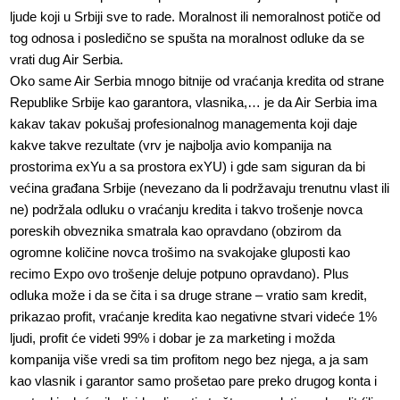
ljude koji u Srbiji sve to rade. Moralnost ili nemoralnost potiče od
tog odnosa i posledično se spušta na moralnost odluke da se
vrati dug Air Serbia.
Oko same Air Serbia mnogo bitnije od vraćanja kredita od strane
Republike Srbije kao garantora, vlasnika,… je da Air Serbia ima
kakav takav pokušaj profesionalnog managementa koji daje
kakve takve rezultate (vrv je najbolja avio kompanija na
prostorima exYu a sa prostora exYU) i gde sam siguran da bi
većina građana Srbije (nevezano da li podržavaju trenutnu vlast ili
ne) podržala odluku o vraćanju kredita i takvo trošenje novca
poreskih obveznika smatrala kao opravdano (obzirom da
ogromne količine novca trošimo na svakojake gluposti kao
recimo Expo ovo trošenje deluje potpuno opravdano). Plus
odluka može i da se čita i sa druge strane – vratio sam kredit,
prikazao profit, vraćanje kredita kao negativne stvari videće 1%
ljudi, profit će videti 99% i dobar je za marketing i možda
kompanija više vredi sa tim profitom nego bez njega, a ja sam
kao vlasnik i garantor samo prošetao pare preko drugog konta i