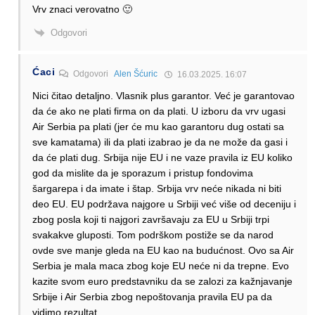
Vrv znaci verovatno 🙂
Odgovori
Ćaci
Odgovori
Alen Šćuric
16.03.2025. 16:07
Nici čitao detaljno. Vlasnik plus garantor. Već je garantovao
da će ako ne plati firma on da plati. U izboru da vrv ugasi
Air Serbia pa plati (jer će mu kao garantoru dug ostati sa
sve kamatama) ili da plati izabrao je da ne može da gasi i
da će plati dug. Srbija nije EU i ne vaze pravila iz EU koliko
god da mislite da je sporazum i pristup fondovima
šargarepa i da imate i štap. Srbija vrv neće nikada ni biti
deo EU. EU podržava najgore u Srbiji već više od deceniju i
zbog posla koji ti najgori završavaju za EU u Srbiji trpi
svakakve gluposti. Tom podrškom postiže se da narod
ovde sve manje gleda na EU kao na budućnost. Ovo sa Air
Serbia je mala maca zbog koje EU neće ni da trepne. Evo
kazite svom euro predstavniku da se zalozi za kažnjavanje
Srbije i Air Serbia zbog nepoštovanja pravila EU pa da
vidimo rezultat.