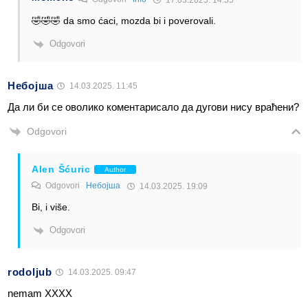
17.03.2025. 14:55
🤣🤣🤣 da smo ćaci, mozda bi i poverovali.
Odgovori
Небојша
14.03.2025. 11:45
Да ли би се оволико коментарисало да дугови нису враћени?
Odgovori
Alen Šćuric
Author
Odgovori
Небојша
14.03.2025. 19:09
Bi, i više.
Odgovori
rodoljub
14.03.2025. 09:47
nemam XXXX