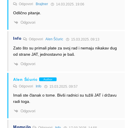
Odgovori
Brajtner
14.03.2025. 19:06
Odlično pitanje.
Odgovori
Info
Odgovori
Alen Šćuric
15.03.2025. 09:13
Zato što su primali plate za svoj rad i nemaju nikakav dug
od strane JAT, jednostavno je baš.
Odgovori
Alen Šćuric
Author
Odgovori
Info
15.03.2025. 09:57
Imali ste članak o tome. Bivši radnici su tužili JAT i državu
radi toga.
Odgovori
Momcilo
Odgovori
Info