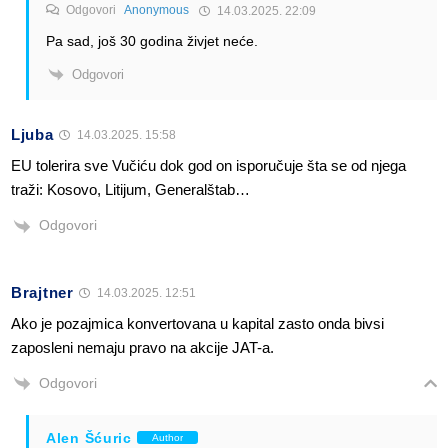
Odgovori
Anonymous
14.03.2025. 22:09
Pa sad, još 30 godina živjet neće.
Odgovori
Ljuba
14.03.2025. 15:58
EU tolerira sve Vučiću dok god on isporučuje šta se od njega
traži: Kosovo, Litijum, Generalštab…
Odgovori
Brajtner
14.03.2025. 12:51
Ako je pozajmica konvertovana u kapital zasto onda bivsi
zaposleni nemaju pravo na akcije JAT-a.
Odgovori
Alen Šćuric
Author