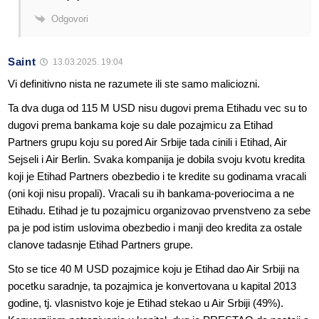
Odgovori
Saint
13.03.2025. 19:04
Vi definitivno nista ne razumete ili ste samo maliciozni.
Ta dva duga od 115 M USD nisu dugovi prema Etihadu vec su to
dugovi prema bankama koje su dale pozajmicu za Etihad
Partners grupu koju su pored Air Srbije tada cinili i Etihad, Air
Sejseli i Air Berlin. Svaka kompanija je dobila svoju kvotu kredita
koji je Etihad Partners obezbedio i te kredite su godinama vracali
(oni koji nisu propali). Vracali su ih bankama-poveriocima a ne
Etihadu. Etihad je tu pozajmicu organizovao prvenstveno za sebe
pa je pod istim uslovima obezbedio i manji deo kredita za ostale
clanove tadasnje Etihad Partners grupe.
Sto se tice 40 M USD pozajmice koju je Etihad dao Air Srbiji na
pocetku saradnje, ta pozajmica je konvertovana u kapital 2013
godine, tj. vlasnistvo koje je Etihad stekao u Air Srbiji (49%).