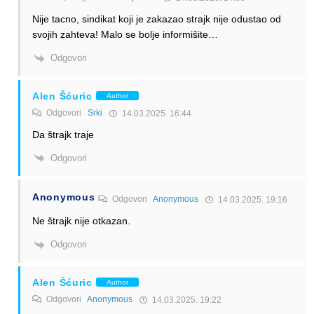
Nije tacno, sindikat koji je zakazao strajk nije odustao od
svojih zahteva! Malo se bolje informišite…
Odgovori
Alen Šćuric
Author
Odgovori
Srki
14.03.2025. 16:44
Da štrajk traje
Odgovori
Anonymous
Odgovori
Anonymous
14.03.2025. 19:16
Ne štrajk nije otkazan.
Odgovori
Alen Šćuric
Author
Odgovori
Anonymous
14.03.2025. 19:22