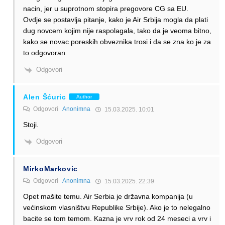
nacin, jer u suprotnom stopira pregovore CG sa EU.
Ovdje se postavlja pitanje, kako je Air Srbija mogla da plati
dug novcem kojim nije raspolagala, tako da je veoma bitno,
kako se novac poreskih obveznika trosi i da se zna ko je za
to odgovoran.
Odgovori
Alen Šćuric
Author
Odgovori
Anonimna
15.03.2025. 10:01
Stoji.
Odgovori
MirkoMarkovic
Odgovori
Anonimna
15.03.2025. 22:39
Opet mašite temu. Air Serbia je državna kompanija (u
većinskom vlasništvu Republike Srbije). Ako je to nelegalno
bacite se tom temom. Kazna je vrv rok od 24 meseci a vrv i