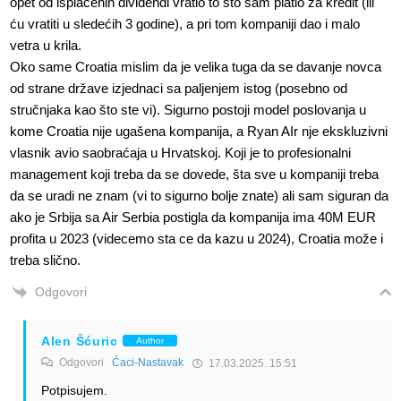
opet od isplaćenih dividendi vratio to što sam platio za kredit (ili
ću vratiti u sledećih 3 godine), a pri tom kompaniji dao i malo
vetra u krila.
Oko same Croatia mislim da je velika tuga da se davanje novca
od strane države izjednaci sa paljenjem istog (posebno od
stručnjaka kao što ste vi). Sigurno postoji model poslovanja u
kome Croatia nije ugašena kompanija, a Ryan AIr nje ekskluzivni
vlasnik avio saobraćaja u Hrvatskoj. Koji je to profesionalni
management koji treba da se dovede, šta sve u kompaniji treba
da se uradi ne znam (vi to sigurno bolje znate) ali sam siguran da
ako je Srbija sa Air Serbia postigla da kompanija ima 40M EUR
profita u 2023 (videcemo sta ce da kazu u 2024), Croatia može i
treba slično.
Odgovori
Alen Šćuric
Author
Odgovori
Ćaci-Nastavak
17.03.2025. 15:51
Potpisujem.