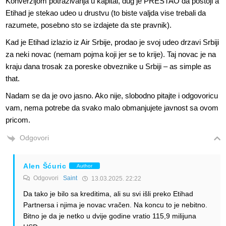
Konverzijom potrazivanja u kapital, dug je PRESTAO da postoji a
Etihad je stekao udeo u drustvu (to biste valjda vise trebali da
razumete, posebno sto se izdajete da ste pravnik).
Kad je Etihad izlazio iz Air Srbije, prodao je svoj udeo drzavi Srbiji
za neki novac (nemam pojma koji jer se to krije). Taj novac je na
kraju dana trosak za poreske obveznike u Srbiji – as simple as
that.
Nadam se da je ovo jasno. Ako nije, slobodno pitajte i odgovoricu
vam, nema potrebe da svako malo obmanjujete javnost sa ovom
pricom.
Odgovori
Alen Šćuric
Author
Odgovori
Saint
13.03.2025. 22:22
Da tako je bilo sa kreditima, ali su svi išli preko Etihad
Partnersa i njima je novac vračen. Na koncu to je nebitno.
Bitno je da je netko u dvije godine vratio 115,9 milijuna