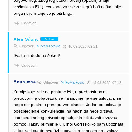
odgovornog. Zbog tog stava i pretnji (opakih) Srbiju
većinski za EU (nevezano za sve zasluge) baš nešto i nije
briga i sve manje će je biti briga.
Odgovori
Alen Šćuric
Author
Odgovori
MirkoMarkovic
16.03.2025. 03:21
Svaka rit dođe na šekret!
Odgovori
Anonimna
Odgovori
MirkoMarkovic
15.03.2025. 07:13
Zemlje koje zele da pristupe EU, u predpristupnim
pregovorima obavezuju se na ispunjenje vise uslova, prije
nego sto postanu punopravne clanice. Jedan od uslova je
obezbjedjenje konkurencije, na nacin da nece drzava
finansirati nekog privrednog subjekta niti davati drzavnu
pomoc. Takav primjer je u Crnoj Gori i koliko sam upoznata
iz tog razloga drzava “izbjegava” da finansira na ovakav