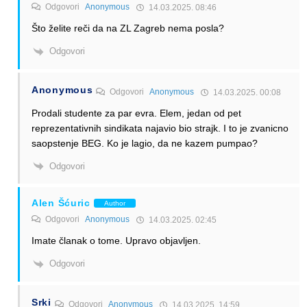
Odgovori
Anonymous
14.03.2025. 08:46
Što želite reči da na ZL Zagreb nema posla?
Odgovori
Anonymous
Odgovori
Anonymous
14.03.2025. 00:08
Prodali studente za par evra. Elem, jedan od pet
reprezentativnih sindikata najavio bio strajk. I to je zvanicno
saopstenje BEG. Ko je lagio, da ne kazem pumpao?
Odgovori
Alen Šćuric
Author
Odgovori
Anonymous
14.03.2025. 02:45
Imate članak o tome. Upravo objavljen.
Odgovori
Srki
Odgovori
Anonymous
14.03.2025. 14:59