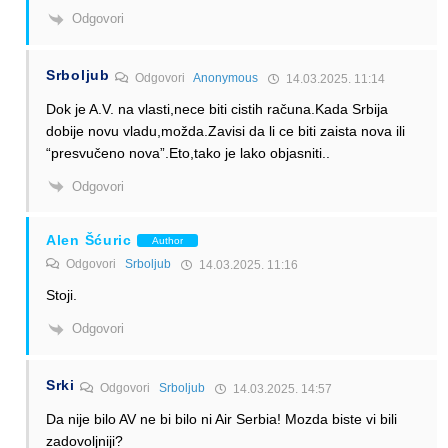
Odgovori
Srboljub
Odgovori
Anonymous
14.03.2025. 11:14
Dok je A.V. na vlasti,nece biti cistih računa.Kada Srbija
dobije novu vladu,možda.Zavisi da li ce biti zaista nova ili
“presvučeno nova”.Eto,tako je lako objasniti..
Odgovori
Alen Šćuric
Author
Odgovori
Srboljub
14.03.2025. 11:16
Stoji.
Odgovori
Srki
Odgovori
Srboljub
14.03.2025. 14:57
Da nije bilo AV ne bi bilo ni Air Serbia! Mozda biste vi bili
zadovoljniji?