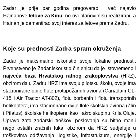
Zadar je prije par godina pregovarao i već najavio
Hainanove
letove za Kinu
, no ovi planovi nisu realizirani, a
Hainan je demantirao svoj interes za letove prema Zadru.
Koje su prednosti Zadra spram okruženja
Zadar je maksimalno iskoristio svoje lokalne prednosti.
Prvenstveno je Zadar iskoristio činjenicu da je istovremeno i
najveća baza Hrvatskog ratnog zrakoplovstva
(HRZ),
obzirom da u Zadru HRZ ima svoju pilotsku školu, ovdje ima
stacionirane obije flote protupožarnih aviona (Canadairi CL-
415 i Air Tractor AT-802), flotu borbenih i flotu transportnih
helikoptera, ima stacionirane dvije flote školskih aviona (Zlin
i Pilatus), školske helikoptere, kao i akro skupinu Krila Oluje.
Upravo zato zadarski troškovi poslovanja su bitno manji
nego ostalih zračnih luka, obzirom da HRZ sudjeluje u
troškovima održavanja, logistike, infrastrukture, energije i