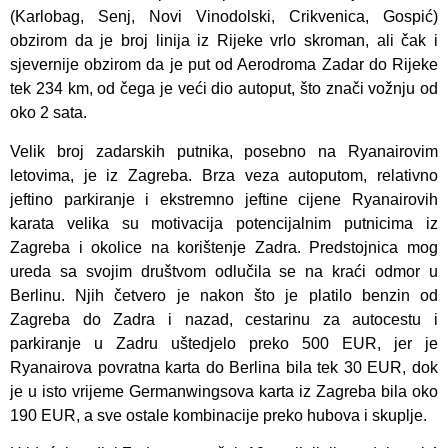
(Karlobag, Senj, Novi Vinodolski, Crikvenica, Gospić)
obzirom da je broj linija iz Rijeke vrlo skroman, ali čak i
sjevernije obzirom da je put od Aerodroma Zadar do Rijeke
tek 234 km, od čega je veći dio autoput, što znači vožnju od
oko 2 sata.
Velik broj zadarskih putnika, posebno na Ryanairovim
letovima, je iz Zagreba. Brza veza autoputom, relativno
jeftino parkiranje i ekstremno jeftine cijene Ryanairovih
karata velika su motivacija potencijalnim putnicima iz
Zagreba i okolice na korištenje Zadra. Predstojnica mog
ureda sa svojim društvom odlučila se na kraći odmor u
Berlinu. Njih četvero je nakon što je platilo benzin od
Zagreba do Zadra i nazad, cestarinu za autocestu i
parkiranje u Zadru uštedjelo preko 500 EUR, jer je
Ryanairova povratna karta do Berlina bila tek 30 EUR, dok
je u isto vrijeme Germanwingsova karta iz Zagreba bila oko
190 EUR, a sve ostale kombinacije preko hubova i skuplje.