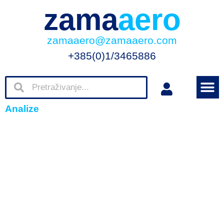
zama
aero
zamaaero@zamaaero.com
+385(0)1/3465886
Analize