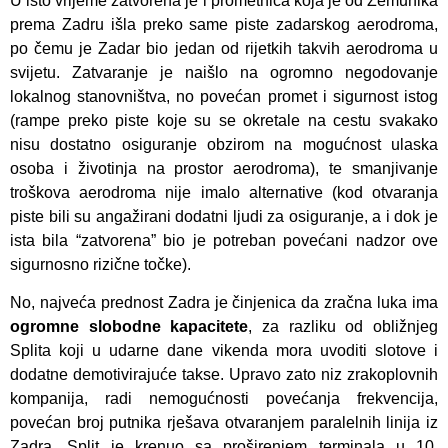
U isto vrijeme zatvorena je i prometnica koja je od Zemunika
prema Zadru išla preko same piste zadarskog aerodroma,
po čemu je Zadar bio jedan od rijetkih takvih aerodroma u
svijetu. Zatvaranje je naišlo na ogromno negodovanje
lokalnog stanovništva, no povećan promet i sigurnost istog
(rampe preko piste koje su se okretale na cestu svakako
nisu dostatno osiguranje obzirom na mogućnost ulaska
osoba i životinja na prostor aerodroma), te smanjivanje
troškova aerodroma nije imalo alternative (kod otvaranja
piste bili su angažirani dodatni ljudi za osiguranje, a i dok je
ista bila “zatvorena” bio je potreban povećani nadzor ove
sigurnosno rizične točke).
No, najveća prednost Zadra je činjenica da zračna luka ima
ogromne slobodne kapacitete
, za razliku od obližnjeg
Splita koji u udarne dane vikenda mora uvoditi slotove i
dodatne demotivirajuće takse. Upravo zato niz zrakoplovnih
kompanija, radi nemogućnosti povećanja frekvencija,
povećan broj putnika rješava otvaranjem paralelnih linija iz
Zadra. Split je krenuo sa proširenjem terminala u 10.