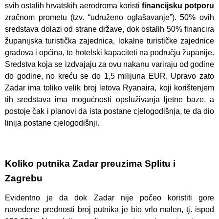
svih ostalih hrvatskih aerodroma koristi
financijsku potporu
zračnom prometu (tzv. “udruženo oglašavanje”). 50% ovih
sredstava dolazi od strane države, dok ostalih 50% financira
županijska turistička zajednica, lokalne turističke zajednice
gradova i općina, te hotelski kapaciteti na području županije.
Sredstva koja se izdvajaju za ovu nakanu variraju od godine
do godine, no kreću se do 1,5 milijuna EUR. Upravo zato
Zadar ima toliko velik broj letova Ryanaira, koji korištenjem
tih sredstava ima mogućnosti opsluživanja ljetne baze, a
postoje čak i planovi da ista postane cjelogodišnja, te da dio
linija postane cjelogodišnji.
Koliko putnika Zadar preuzima Splitu i
Zagrebu
Evidentno je da dok Zadar nije počeo koristiti gore
navedene prednosti broj putnika je bio vrlo malen, tj. ispod