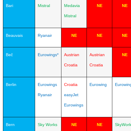
Bari
Mistral
Medavia
NE
NE
Mistral
Beauvais
Ryanair
NE
NE
NE
Beč
Eurowings*
Austrian
Austrian
NE
Croatia
Croatia
Berlin
Eurowings
Croatia
Eurowing
Eurowin
Ryanair
easyJet
Eurowings
Bern
Sky Works
NE
NE
SkyWor