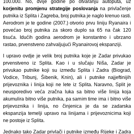
100.000. No, dvije godine po otvaranju autoputa, uz
korjenitu promjenu strategije poslovanja
na privlačenje
putnika iz Splita i Zagreba, broj putnika je naglo krenuo rasti.
Aerodrom je te godine (2007.) otvorio prvu liniju Ryanaira i
povećao broj putnika za skoro duplo sa 65 na čak 120
tisuća. Idućih godina aerodrom je konstantno i ubrzano
rastao, prvenstveno zahvaljujući Ryanairovoj ekspanziji.
I upravo ovdje je velik broj putnika koje je Zadar privukao
prvenstveno iz Splita. Kao i u slučaju Niša, Zadar je
privukao putnike koji su između Splita i Zadra (Biograd,
Vodice, Tribunj, Šibenik, Knin), ali i putnike najjeftinijih
prijevoznika i linija koji ne lete iz Splita. Naravno, Split je
neusporedivo veća zračna luka sa bitno više linija koja
akumulira bitno više putnika, pa samim time ima i bitno više
prijevoznika i linija, no činjenica je da se zadarska
ekspanzija temelji upravo na linijama i prijevoznicima koji
ne postoje iz Splita.
Jednako tako Zadar privlači i putnike između Rijeke i Zadra