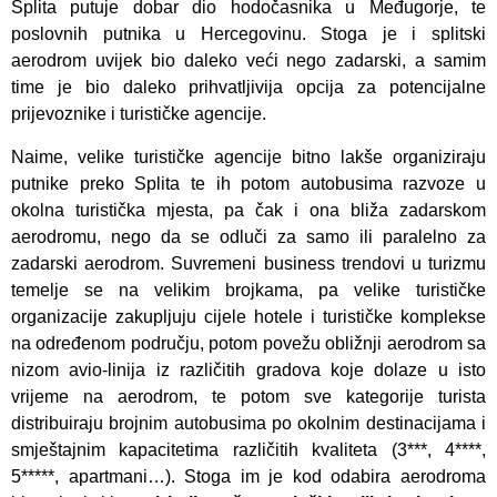
Splita putuje dobar dio hodočasnika u Međugorje, te
poslovnih putnika u Hercegovinu. Stoga je i splitski
aerodrom uvijek bio daleko veći nego zadarski, a samim
time je bio daleko prihvatljivija opcija za potencijalne
prijevoznike i turističke agencije.
Naime, velike turističke agencije bitno lakše organiziraju
putnike preko Splita te ih potom autobusima razvoze u
okolna turistička mjesta, pa čak i ona bliža zadarskom
aerodromu, nego da se odluči za samo ili paralelno za
zadarski aerodrom. Suvremeni business trendovi u turizmu
temelje se na velikim brojkama, pa velike turističke
organizacije zakupljuju cijele hotele i turističke komplekse
na određenom području, potom povežu obližnji aerodrom sa
nizom avio-linija iz različitih gradova koje dolaze u isto
vrijeme na aerodrom, te potom sve kategorije turista
distribuiraju brojnim autobusima po okolnim destinacijama i
smještajnim kapacitetima različitih kvaliteta (3***, 4****,
5*****, apartmani…). Stoga im je kod odabira aerodroma