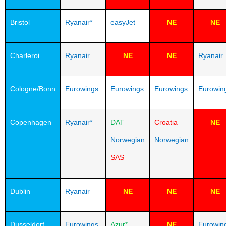
Bristol
Ryanair*
easyJet
NE
NE
Charleroi
Ryanair
NE
NE
Ryanair
Cologne/Bonn
Eurowings
Eurowings
Eurowings
Eurowin
Copenhagen
Ryanair*
DAT
Croatia
NE
Norwegian
Norwegian
SAS
Dublin
Ryanair
NE
NE
NE
Dusseldorf
Eurowings
Azur*
NE
Eurowin