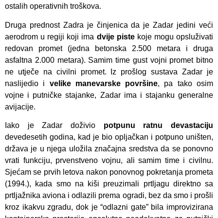
ostalih operativnih troškova.
Druga prednost Zadra je činjenica da je Zadar jedini veći
aerodrom u regiji koji ima
dvije piste
koje mogu opsluživati
redovan promet (jedna betonska 2.500 metara i druga
asfaltna 2.000 metara). Samim time gust vojni promet bitno
ne utječe na civilni promet. Iz prošlog sustava Zadar je
naslijedio i
velike manevarske površine
, pa tako osim
vojne i putničke stajanke, Zadar ima i stajanku generalne
avijacije.
Iako je Zadar doživio
potpunu ratnu devastaciju
devedesetih godina, kad je bio opljačkan i potpuno uništen,
država je u njega uložila značajna sredstva da se ponovno
vrati funkciju, prvenstveno vojnu, ali samim time i civilnu.
Sjećam se prvih letova nakon ponovnog pokretanja prometa
(1994.), kada smo na kiši preuzimali prtljagu direktno sa
prtljažnika aviona i odlazili prema ogradi, bez da smo i prošli
kroz ikakvu zgradu, dok je “odlazni gate” bila improvizirana