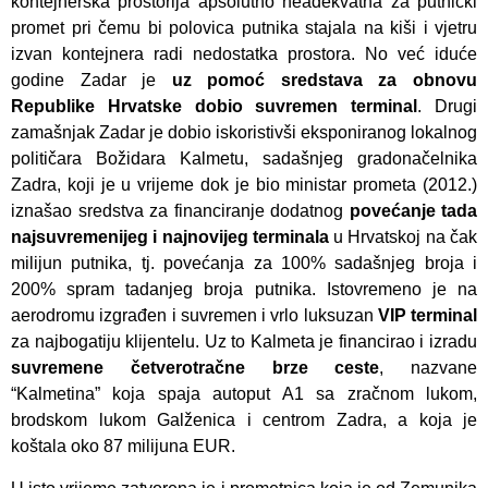
kontejnerska prostorija apsolutno neadekvatna za putnički
promet pri čemu bi polovica putnika stajala na kiši i vjetru
izvan kontejnera radi nedostatka prostora. No već iduće
godine Zadar je
uz pomoć sredstava za obnovu
Republike Hrvatske dobio suvremen terminal
. Drugi
zamašnjak Zadar je dobio iskoristivši eksponiranog lokalnog
političara Božidara Kalmetu, sadašnjeg gradonačelnika
Zadra, koji je u vrijeme dok je bio ministar prometa (2012.)
iznašao sredstva za financiranje dodatnog
povećanje tada
najsuvremenijeg i najnovijeg terminala
u Hrvatskoj na čak
milijun putnika, tj. povećanja za 100% sadašnjeg broja i
200% spram tadanjeg broja putnika. Istovremeno je na
aerodromu izgrađen i suvremen i vrlo luksuzan
VIP terminal
za najbogatiju klijentelu. Uz to Kalmeta je financirao i izradu
suvremene četverotračne brze ceste
, nazvane
“Kalmetina” koja spaja autoput A1 sa zračnom lukom,
brodskom lukom Galženica i centrom Zadra, a koja je
koštala oko 87 milijuna EUR.