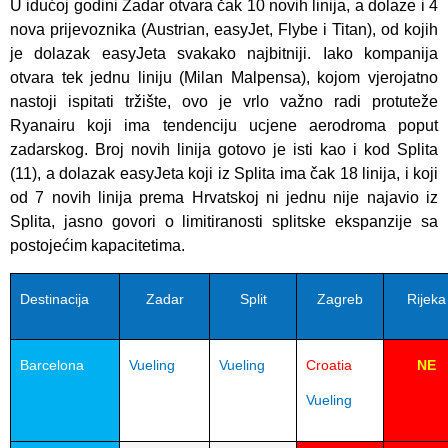
U idućoj godini Zadar otvara čak 10 novih linija, a dolaze i 4
nova prijevoznika (Austrian, easyJet, Flybe i Titan), od kojih
je dolazak easyJeta svakako najbitniji. Iako kompanija
otvara tek jednu liniju (Milan Malpensa), kojom vjerojatno
nastoji ispitati tržište, ovo je vrlo važno radi protuteže
Ryanairu koji ima tendenciju ucjene aerodroma poput
zadarskog. Broj novih linija gotovo je isti kao i kod Splita
(11), a dolazak easyJeta koji iz Splita ima čak 18 linija, i koji
od 7 novih linija prema Hrvatskoj ni jednu nije najavio iz
Splita, jasno govori o limitiranosti splitske ekspanzije sa
postojećim kapacitetima.
Destinacija
Zadar
Split
Zagreb
Rijeka
Barcelona
Vueling
Vueling
Croatia
NE
Vueling