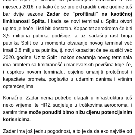
mjesecu 2016, no kako će se projekt graditi dvije godine još
bar dvije sezone
Zadar će “profitirati” na kaotičnoj
limitiranosti Splita
. I kada se novi terminal u Splitu otvori
upitno je hoće li isti biti dostatan. Kapacitet aerodroma će biti
3,5 milijuna putnika godišnje, a uz sadašnji rast broja
putnika Split će u momentu otvaranje novog terminal već
imati 2,8 milijuna putnika, tj. novi kapacitet će se sustići već
2020. godine. Uz to Split i nakon otvaranja novog terminala
ima problem sa limitiranošću manevarskih površina koje će,
i usprkos novom terminalu, osjetno umanjiti protočnost i
kapacitete prometa, poglavito u udarnim danima i vršnim
opterećenjima.
Konačno, Zadar nema potrebe ulagati u infrastrukturu još
neko vrijeme, te HRZ sudjeluje u troškovima aerodroma, i
samim time
može ponuditi bitno nižu cijenu potencijalnim
korisnicima
.
Zadar ima još jednu pogodnost, a to je da daleko najviše od