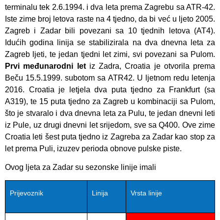
terminalu tek 2.6.1994. i dva leta prema Zagrebu sa ATR-42.
Iste zime broj letova raste na 4 tjedno, da bi već u ljeto 2005.
Zagreb i Zadar bili povezani sa 10 tjednih letova (AT4).
Idućih godina linija se stabilizirala na dva dnevna leta za
Zagreb ljeti, te jedan tjedni let zimi, svi povezani sa Pulom.
Prvi međunarodni let
iz Zadra, Croatia je otvorila prema
Beču 15.5.1999. subotom sa ATR42. U ljetnom redu letenja
2016. Croatia je letjela dva puta tjedno za Frankfurt (sa
A319), te 15 puta tjedno za Zagreb u kombinaciji sa Pulom,
što je stvaralo i dva dnevna leta za Pulu, te jedan dnevni leti
iz Pule, uz drugi dnevni let srijedom, sve sa Q400. Ove zime
Croatia leti šest puta tjedno iz Zagreba za Zadar kao stop za
let prema Puli, izuzev perioda obnove pulske piste.
Ovog ljeta za Zadar su sezonske linije imali
Prijevoznik
Linija
Vrsta linije