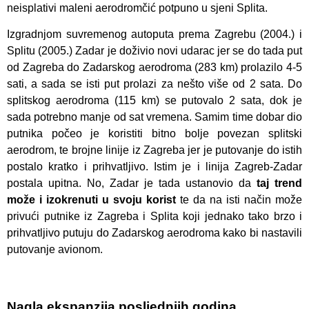
neisplativi maleni aerodromčić potpuno u sjeni Splita.
Izgradnjom suvremenog autoputa prema Zagrebu (2004.) i
Splitu (2005.) Zadar je doživio novi udarac jer se do tada put
od Zagreba do Zadarskog aerodroma (283 km) prolazilo 4-5
sati, a sada se isti put prolazi za nešto više od 2 sata. Do
splitskog aerodroma (115 km) se putovalo 2 sata, dok je
sada potrebno manje od sat vremena. Samim time dobar dio
putnika počeo je koristiti bitno bolje povezan splitski
aerodrom, te brojne linije iz Zagreba jer je putovanje do istih
postalo kratko i prihvatljivo. Istim je i linija Zagreb-Zadar
postala upitna. No, Zadar je tada ustanovio da
taj trend
može i izokrenuti u svoju korist
te da na isti način može
privući putnike iz Zagreba i Splita koji jednako tako brzo i
prihvatljivo putuju do Zadarskog aerodroma kako bi nastavili
putovanje avionom.
Nagla ekspanzija posljednjih godina