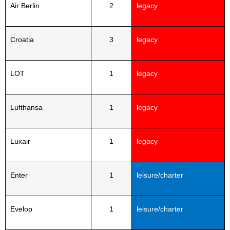
Air Berlin
2
legacy
Croatia
3
legacy
LOT
1
legacy
Lufthansa
1
legacy
Luxair
1
legacy
Enter
1
leisure/charter
Evelop
1
leisure/charter