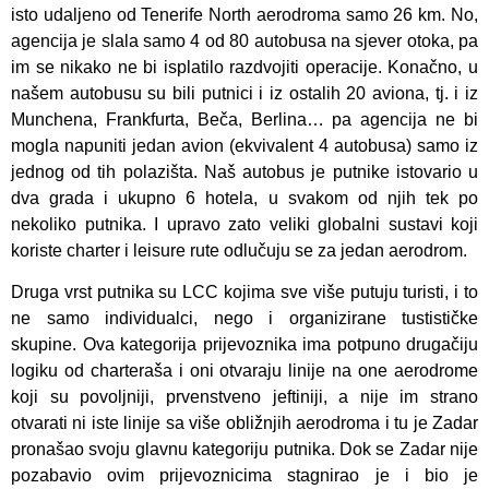
isto udaljeno od Tenerife North aerodroma samo 26 km. No,
agencija je slala samo 4 od 80 autobusa na sjever otoka, pa
im se nikako ne bi isplatilo razdvojiti operacije. Konačno, u
našem autobusu su bili putnici i iz ostalih 20 aviona, tj. i iz
Munchena, Frankfurta, Beča, Berlina… pa agencija ne bi
mogla napuniti jedan avion (ekvivalent 4 autobusa) samo iz
jednog od tih polazišta. Naš autobus je putnike istovario u
dva grada i ukupno 6 hotela, u svakom od njih tek po
nekoliko putnika. I upravo zato veliki globalni sustavi koji
koriste charter i leisure rute odlučuju se za jedan aerodrom.
Druga vrst putnika su LCC kojima sve više putuju turisti, i to
ne samo individualci, nego i organizirane tustističke
skupine. Ova kategorija prijevoznika ima potpuno drugačiju
logiku od charteraša i oni otvaraju linije na one aerodrome
koji su povoljniji, prvenstveno jeftiniji, a nije im strano
otvarati ni iste linije sa više obližnjih aerodroma i tu je Zadar
pronašao svoju glavnu kategoriju putnika. Dok se Zadar nije
pozabavio ovim prijevoznicima stagnirao je i bio je