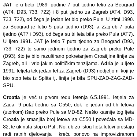
JAT
je u ljeto 1989. godine 7 put tjedno letio za Beograd
(AT4, D93, 733, 722) i 8 put tjedno za Zagreb (AT4, D93,
733, 722), od čega je jedan let bio preko Pule. U zimi 1990.
za Beograd je letio 5 puta tjedno (D93), a Zagreb 7 puta
tjedno (AT7 i D93), od čega su tri leta bila preko Pula (AT7).
U ljeto 1991. JAT je letio 7 puta tjedno za Beograd (D93,
733, 722) te samo jednom tjedno za Zagreb preko Pule
(D93), što je bilo razultirano pokretanjem Croatijine linije za
Zagreb, ali i vrlo jakim političkim tenzijama.
Adria
je u ljeto
1991. letjela tek jedan let za Zagreb (D93) nedjeljom, koji je
bio stop leta iz Splita tj. linija je bila SPU-ZAD-ZAG-ZAD-
SPU.
Croatia
je već u prvom redu letenja 6.5.1991. letjela za
Zadar 9 puta tjedno sa C550, dok je jedan od tih letova
(utorkom) išao preko Pule sa MD-82. Nešto kasnije tog ljeta
Croatia je smanjila broj letova sa C550 i povećala sa MD-
82, te ukinula stop u Puli. No, ubrzo istog ljeta letovi prestaju
radi ratnih djelovanja i kreću ponovo na improviziranom