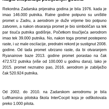
Rekordna Zadarska prijeratna godina je bila 1976. kada je
imao 146.000 putnika. Ratne godine potpuno su uništile
promet u Zadru, a aerodrom je duže vrijeme bio potpuno
zatvoren, a nakon otvaranja promet je bio simboličan sa tek
par tisuća putnika godišnje, Početkom tisućljeća aerodrom
imao tek 39.000 putnika. No, nakon toga promet postepeno
raste, i uz male oscilacije, predratni rekord je sustignut 2008.
godine. Od tada promet ubrzano raste, da bi otvaranjem
Ryanairove baze 2013. godine promet porastao na čak
472.572 putnika (više od 100.000 u godinu dana). Iako je
2015. promet neznatno pao, 2016. aerodrom je zabilježio
čak 520.924 putnika.
Od 2002. do 2010. na Zadarskom aerodromu je bila
Lufthansina pilotska škola InterCocpit koja je odškolovala
preko 1.000 pilota.