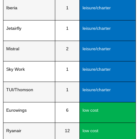
Iberia
1
leisure/charter
Jetairfly
1
leisure/charter
Mistral
2
leisure/charter
Sky Work
1
leisure/charter
TUI/Thomson
1
leisure/charter
Eurowings
6
low cost
Ryanair
12
low cost