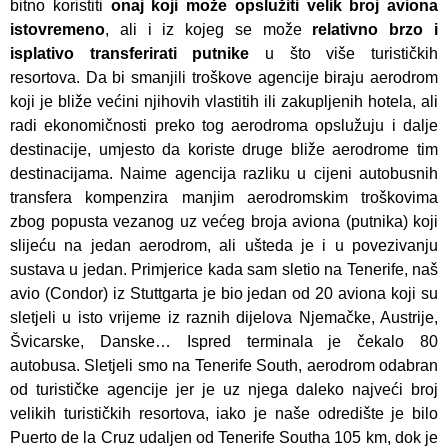
bitno koristiti
onaj koji može opslužiti velik broj aviona
istovremeno
, ali i iz kojeg se može
relativno brzo i
isplativo transferirati putnike
u što više turističkih
resortova. Da bi smanjili troškove agencije biraju aerodrom
koji je bliže većini njihovih vlastitih ili zakupljenih hotela, ali
radi ekonomičnosti preko tog aerodroma opslužuju i dalje
destinacije, umjesto da koriste druge bliže aerodrome tim
destinacijama. Naime agencija razliku u cijeni autobusnih
transfera kompenzira manjim aerodromskim troškovima
zbog popusta vezanog uz većeg broja aviona (putnika) koji
slijeću na jedan aerodrom, ali ušteda je i u povezivanju
sustava u jedan. Primjerice kada sam sletio na Tenerife, naš
avio (Condor) iz Stuttgarta je bio jedan od 20 aviona koji su
sletjeli u isto vrijeme iz raznih dijelova Njemačke, Austrije,
Švicarske, Danske… Ispred terminala je čekalo 80
autobusa. Sletjeli smo na Tenerife South, aerodrom odabran
od turističke agencije jer je uz njega daleko najveći broj
velikih turističkih resortova, iako je naše odredište je bilo
Puerto de la Cruz udaljen od Tenerife Southa 105 km, dok je