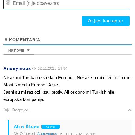
(n
(n
ob
ob
8
KOMENTAR/A
Najnoviji
Anonymous
12.11.2021. 19:34
Nikak mi Turska ne sjeda u Europu…Nekak su mi ni vrit ni mimo.
Most izmedju Europe i Azije.
Jasni su mi razlozi i za i protiv. Ali osobno mi Turkish nije
europska kompanija.
Odgovori
Alen Šćuric
Author
Odgovori
Anonymous
12.11.2021. 21:08