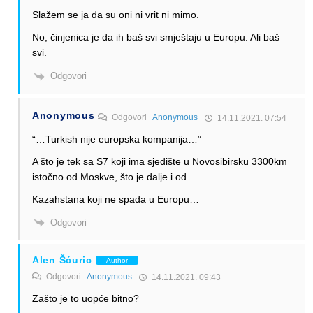
Slažem se ja da su oni ni vrit ni mimo.
No, činjenica je da ih baš svi smještaju u Europu. Ali baš
svi.
Odgovori
Anonymous
Odgovori
Anonymous
14.11.2021. 07:54
“…Turkish nije europska kompanija…”
A što je tek sa S7 koji ima sjedište u Novosibirsku 3300km
istočno od Moskve, što je dalje i od
Kazahstana koji ne spada u Europu…
Odgovori
Alen Šćuric
Author
Odgovori
Anonymous
14.11.2021. 09:43
Zašto je to uopće bitno?