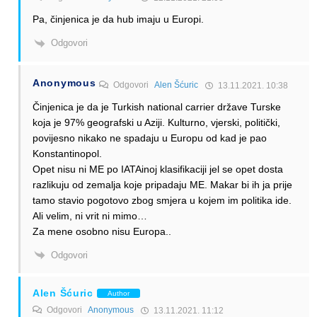
Pa, činjenica je da hub imaju u Europi.
Odgovori
Anonymous
Odgovori
Alen Šćuric
13.11.2021. 10:38
Činjenica je da je Turkish national carrier države Turske
koja je 97% geografski u Aziji. Kulturno, vjerski, politički,
povijesno nikako ne spadaju u Europu od kad je pao
Konstantinopol.
Opet nisu ni ME po IATAinoj klasifikaciji jel se opet dosta
razlikuju od zemalja koje pripadaju ME. Makar bi ih ja prije
tamo stavio pogotovo zbog smjera u kojem im politika ide.
Ali velim, ni vrit ni mimo…
Za mene osobno nisu Europa..
Odgovori
Alen Šćuric
Author
Odgovori
Anonymous
13.11.2021. 11:12