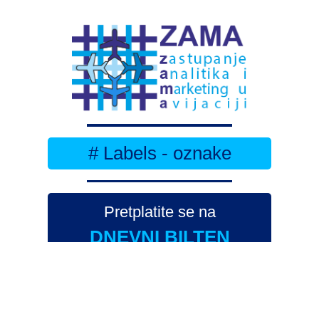
# Labels - oznake
Pretplatite se na
DNEVNI BILTEN
– bitno
više
novosti (svaki dan >15)
– bitno
svježije
novosti nego na
zamaaero
– stiže
na vaš e-mail
svaki radni dan