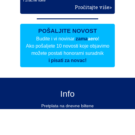
i zračne luke
Pročitajte više>
POŠALJITE NOVOST
Budite i vi novinar
zama
aero
!
Ako pošaljete 10 novosti koje objavimo
možete postati honorarni suradnik
i pisati za novac!
Info
Pretplata na dnevne biltene
Update
O nama