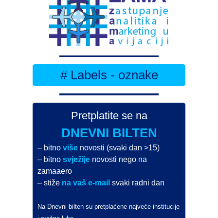
# Labels - oznake
Pretplatite se na
DNEVNI BILTEN
– bitno
više
novosti (svaki dan >15)
– bitno
svježije
novosti nego na
zamaaero
– stiže
na vaš e-mail
svaki radni dan
Na Dnevni bilten su pretplaćene najveće institucije