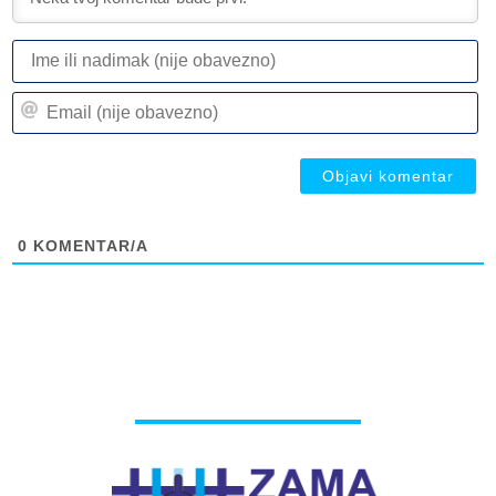
I
ili
n
Em
(n
(n
ob
ob
0
KOMENTAR/A