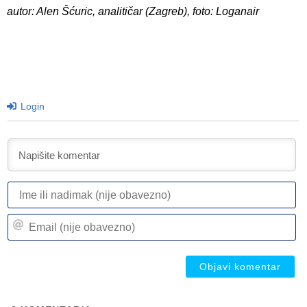
autor: Alen Šćuric, analitičar (Zagreb), foto: Loganair
Login
I
ili
n
Em
(n
(n
ob
ob