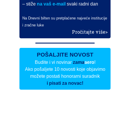
– stiže
na vaš e-mail
svaki radni dan
Na Dnevni bilten su pretplaćene najveće institucije
i zračne luke
Pročitajte više>
POŠALJITE NOVOST
Budite i vi novinar
zama
aero
!
Ako pošaljete 10 novosti koje objavimo
možete postati honorarni suradnik
i pisati za novac!
Info
Pretplata na dnevne biltene