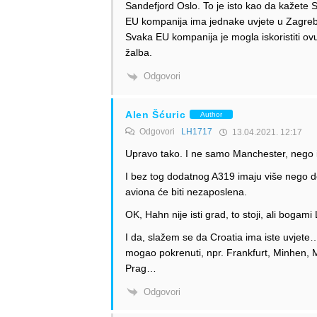
Sandefjord Oslo. To je isto kao da kažete S
EU kompanija ima jednake uvjete u Zagrebu,
Svaka EU kompanija je mogla iskoristiti ovu 
žalba.
Odgovori
Alen Šćuric
Author
Odgovori
LH1717
13.04.2021. 12:17
Upravo tako. I ne samo Manchester, nego i 
I bez tog dodatnog A319 imaju više nego do
aviona će biti nezaposlena.
OK, Hahn nije isti grad, to stoji, ali bog
I da, slažem se da Croatia ima iste uvjete…
mogao pokrenuti, npr. Frankfurt, Minhen, M
Prag…
Odgovori