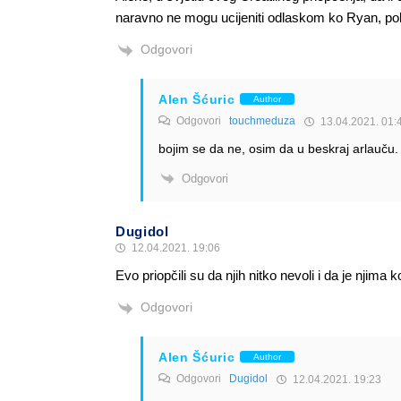
naravno ne mogu ucijeniti odlaskom ko Ryan, pobj
Odgovori
Alen Šćuric
Author
Odgovori
touchmeduza
13.04.2021. 01:
bojim se da ne, osim da u beskraj arlauču.
Odgovori
Dugidol
12.04.2021. 19:06
Evo priopčili su da njih nitko nevoli i da je njima k
Odgovori
Alen Šćuric
Author
Odgovori
Dugidol
12.04.2021. 19:23