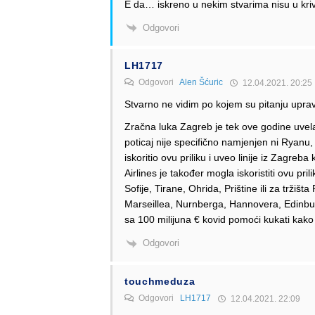
E da… iskreno u nekim stvarima nisu u kri
Odgovori
LH1717
Odgovori
Alen Šćuric
12.04.2021. 20:25
Stvarno ne vidim po kojem su pitanju upra
Zračna luka Zagreb je tek ove godine uvela 
poticaj nije specifično namjenjen ni Ryan
iskoritio ovu priliku i uveo linije iz Zagreba 
Airlines je također mogla iskoristiti ovu pri
Sofije, Tirane, Ohrida, Prištine ili za tržiš
Marseillea, Nurnberga, Hannovera, Edinburgha 
sa 100 milijuna € kovid pomoći kukati kak
Odgovori
touchmeduza
Odgovori
LH1717
12.04.2021. 22:09