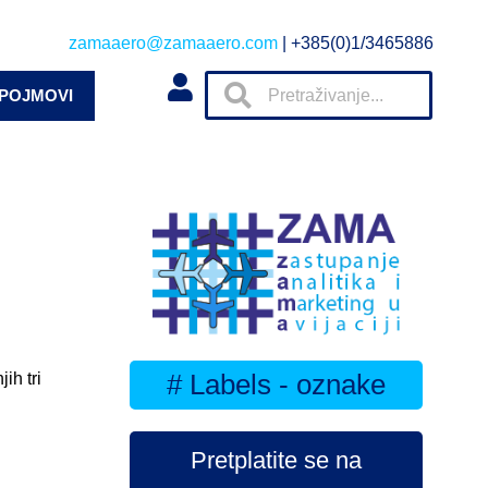
zamaaero@zamaaero.com
| +385(0)1/3465886
 POJMOVI
# Labels - oznake
ih tri
Pretplatite se na