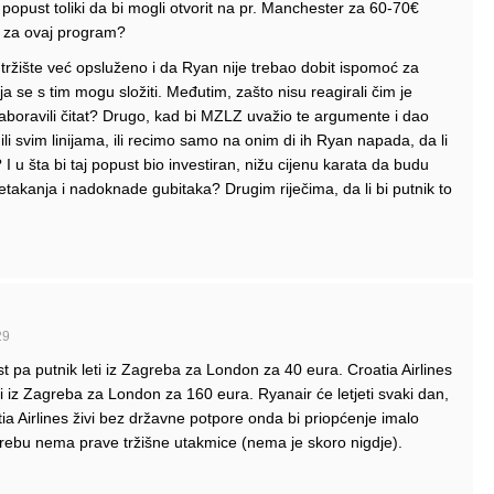
ili popust toliki da bi mogli otvorit na pr. Manchester za 60-70€
ta za ovaj program?
o tržište već opsluženo i da Ryan nije trebao dobit ispomoć za
 ja se s tim mogu složiti. Međutim, zašto nisu reagirali čim je
aboravili čitat? Drugo, kad bi MZLZ uvažio te argumente i dao
i svim linijama, ili recimo samo na onim di ih Ryan napada, da li
 u šta bi taj popust bio investiran, nižu cijenu karata da budu
retakanja i nadoknade gubitaka? Drugim riječima, da li bi putnik to
29
t pa putnik leti iz Zagreba za London za 40 eura. Croatia Airlines
ti iz Zagreba za London za 160 eura. Ryanair će letjeti svaki dan,
oatia Airlines živi bez državne potpore onda bi priopćenje imalo
agrebu nema prave tržišne utakmice (nema je skoro nigdje).