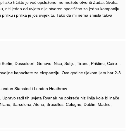
plitsko tržište je već opsluženo, ne možete otvoriti Zadar. Svaka
 niti jedan od uvjeta nije stvoren specifično za jednu kompaniju.
priliku i prilika je još uvijek tu. Tako da mi nema smisla takva
Berlin, Dusseldorf, Genevu, Nicu, Sofiju, Tiranu, Prištinu, Cairo…
voljne kapacitete za ekspanziju. Ove godine tijekom ljeta bar 2-3
ami London Stansted i London Heathrow…
 Upravo radi tih uvjeta Ryanair ne pokreće niz linija koje bi inače
ilano, Barcelona, Atena, Bruxelles, Cologne, Dublin, Madrid,