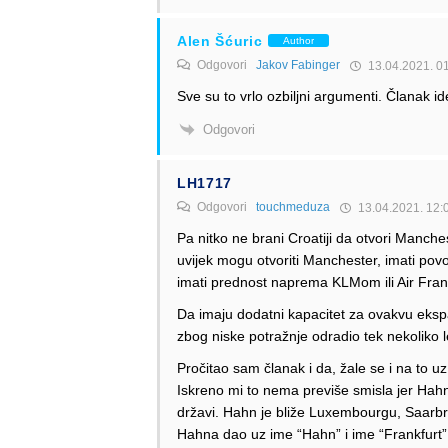
Alen Šćuric
Author
Odgovori
Jakov Fabinger
13.04.2021. 0
Sve su to vrlo ozbiljni argumenti. Članak i
Odgovori
LH1717
Odgovori
touchmeduza
13.04.2021. 12:
Pa nitko ne brani Croatiji da otvori Manchest
uvijek mogu otvoriti Manchester, imati povol
imati prednost naprema KLMom ili Air Fra
Da imaju dodatni kapacitet za ovakvu ekspan
zbog niske potražnje odradio tek nekoliko 
Pročitao sam članak i da, žale se i na to uz 
Iskreno mi to nema previše smisla jer Hahn ni
državi. Hahn je bliže Luxembourgu, Saarbr
Hahna dao uz ime “Hahn” i ime “Frankfurt” j