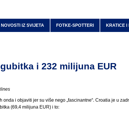
NOVOSTI IZ SVIJETA
FOTKE-SPOTTERI
KRATICE I
 gubitka i 232 milijuna EUR
rlines
nda i objaviti jer su više nego „fascinantne“. Croatia je u zadnj
itka (69,4 milijuna EUR) i to: