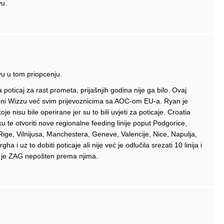
vu.
vu u tom priopcenju.
poticaj za rast prometa, prijašnjih godina nije ga bilo. Ovaj
u, ni Wizzu već svim prijevoznicima sa AOC-om EU-a. Ryan je
koje nisu bile operirane jer su to bili uvjeti za poticaje. Croatia
liku te otvoriti nove regionalne feeding linije poput Podgorice,
ta Rige, Vilnijusa, Manchestera, Geneve, Valencije, Nice, Napulja,
i uz to dobiti poticaje ali nije već je odlučila srezati 10 linija i
o je ZAG nepošten prema njima.