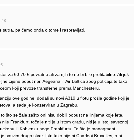
1:48
de sutra, pa čemo onda o tome i raspravljati.
05
er za 60-70 € povratno ali za njih to ne bi bilo profitabilno. Ali još
jne cijene poput npr. Aegeana ili Air Baltica zbog poticaja te tako
nceom koji prevoze transferne prema Manchesteru.
ziju ove godine, dodali su novi A319 u flotu prošle godine koji je
letova, a sada je konzerviran u Zagrebu.
to što se žale zašto oni nisu dobili popust na linijama koje lete.
je Frankfurt, točnije niti je u istom gradu, niti je u istoj saveznoj
uckenu ili Koblenzu nego Frankfurtu. To što je managment
e sasvim druga stvar. Isto tako nije ni Charleoi Bruxelles, a ni