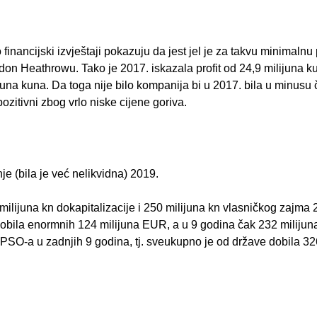
 financijski izvještaji pokazuju da jest jel je za takvu minimalnu 
don Heathrowu. Tako je 2017. iskazala profit od 24,9 milijuna k
una kuna. Da toga nije bilo kompanija bi u 2017. bila u minusu 
pozitivni zbog vrlo niske cijene goriva.
e (bila je već nelikvidna) 2019.
ilijuna kn dokapitalizacije i 250 milijuna kn vlasničkog zajma 
dobila enormnih 124 milijuna EUR, a u 9 godina čak 232 miliju
UR PSO-a u zadnjih 9 godina, tj. sveukupno je od države dobila 32