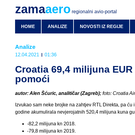
zama
aero
regionalni avio-portal
HOME
ANALIZE
NOVOSTI IZ REGIJE
Analize
12.04.2021
01:36
Croatia 69,4 milijuna EUR
pomoći
autor: Alen Šćuric, analitičar (Zagreb);
foto: Croatia Ai
Izvukao sam neke brojke na zahtjev RTL Direkta, pa ću ih o
godine akumulirala nevjerojatnih 520,4 milijuna kuna gub
-82,2 milijuna kn 2018.
-79,8 milijuna kn 2019.