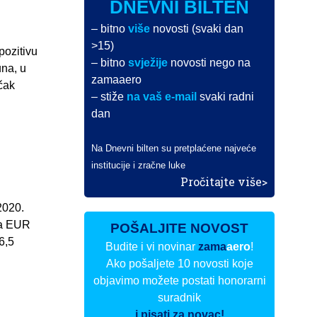
DNEVNI BILTEN
– bitno
više
novosti (svaki dan
>15)
pozitivu
– bitno
svježije
novosti nego na
una, u
zamaaero
čak
– stiže
na vaš e-mail
svaki radni
dan
Na Dnevni bilten su pretplaćene najveće
institucije i zračne luke
Pročitajte više>
2020.
na EUR
POŠALJITE NOVOST
6,5
Budite i vi novinar
zama
aero
!
Ako pošaljete 10 novosti koje
objavimo možete postati honorarni
suradnik
i pisati za novac!