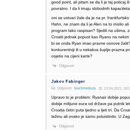
good point, ali pitam se da li je taj poticaj 
povratno. I da li imaju slobodnih kapacite
oni se ustvari žale da je na pr. frankfurtsk
Hahn, ne znam da li je Alen na to mislio ali
program tako raspisan? Sjedili na ušima, z
Croatii jednak popust kao Ryanu na nekim il
bi se onda Ryan imao pravne osnove žalit? I
konkurentniji ili u nekakva šuplje-prazna p
osjetio na cijeni karte?
Odgovori
Jakov Fabinger
Odgovori
touchmeduza
13.04.2021. 00:
Upravo to je problem: Ryanair dobije popus
dobije milijune eura od države pa putnik le
Croatia četiri puta tjedno a ljeti tri. Da Cr
težinu ali ovako je samo poluistinito. U Z
Odgovori