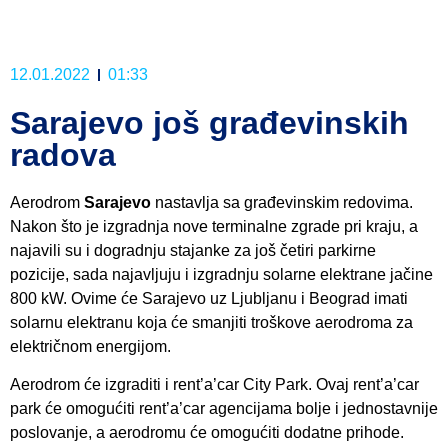
12.01.2022
01:33
Sarajevo još građevinskih
radova
Aerodrom
Sarajevo
nastavlja sa građevinskim redovima.
Nakon što je izgradnja nove terminalne zgrade pri kraju, a
najavili su i dogradnju stajanke za još četiri parkirne
pozicije, sada najavljuju i izgradnju solarne elektrane jačine
800 kW. Ovime će Sarajevo uz Ljubljanu i Beograd imati
solarnu elektranu koja će smanjiti troškove aerodroma za
električnom energijom.
Aerodrom će izgraditi i rent’a’car City Park. Ovaj rent’a’car
park će omogućiti rent’a’car agencijama bolje i jednostavnije
poslovanje, a aerodromu će omogućiti dodatne prihode.