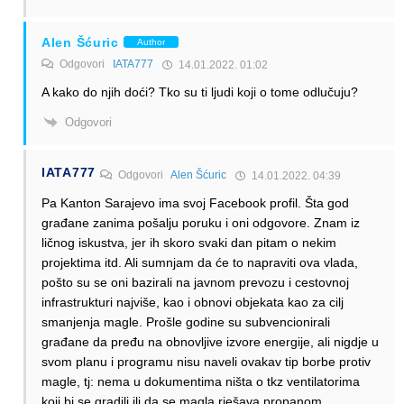
Alen Šćuric
Author
Odgovori
IATA777
14.01.2022. 01:02
A kako do njih doći? Tko su ti ljudi koji o tome odlučuju?
Odgovori
IATA777
Odgovori
Alen Šćuric
14.01.2022. 04:39
Pa Kanton Sarajevo ima svoj Facebook profil. Šta god
građane zanima pošalju poruku i oni odgovore. Znam iz
ličnog iskustva, jer ih skoro svaki dan pitam o nekim
projektima itd. Ali sumnjam da će to napraviti ova vlada,
pošto su se oni bazirali na javnom prevozu i cestovnoj
infrastrukturi najviše, kao i obnovi objekata kao za cilj
smanjenja magle. Prošle godine su subvencionirali
građane da pređu na obnovljive izvore energije, ali nigdje u
svom planu i programu nisu naveli ovakav tip borbe protiv
magle, tj: nema u dokumentima ništa o tkz ventilatorima
koji bi se gradili ili da se magla rješava propanom