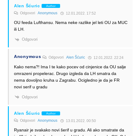
Alen Šćuric
Author
Odgovori
Anonymous
12.01.2022. 17:52
OU feeda Lufthansu. Nema neke razlike jel leti OU za MUC
ili LH.
Odgovori
Anonymous
Odgovori
Alen Šćuric
12.01.2022. 22:24
Kako nema?! Ima I te kako pocev od cinjenice da OU salje
omrazeni propelerac. Drugo izgleda da LH smatra da
nema dovoljno kruha u Zagrabu. Ocigledno je da je FR
novi serif u gradu
Odgovori
Alen Šćuric
Author
Odgovori
Anonymous
13.01.2022. 00:50
Ryanair je svakako novi šerif u gradu. Ali ako smatrate da