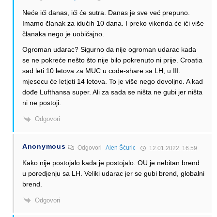
Neće ići danas, ići će sutra. Danas je sve već prepuno.
Imamo članak za idućih 10 dana. I preko vikenda će ići više
članaka nego je uobičajno.
Ogroman udarac? Sigurno da nije ogroman udarac kada
se ne pokreće nešto što nije bilo pokrenuto ni prije. Croatia
sad leti 10 letova za MUC u code-share sa LH, u III.
mjesecu će letjeti 14 letova. To je više nego dovoljno. A kad
dođe Lufthansa super. Ali za sada se ništa ne gubi jer ništa
ni ne postoji.
Odgovori
Anonymous
Odgovori
Alen Šćuric
12.01.2022. 16:59
Kako nije postojalo kada je postojalo. OU je nebitan brend
u poredjenju sa LH. Veliki udarac jer se gubi brend, globalni
brend.
Odgovori