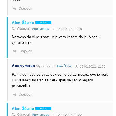
Odgovori
Alen Šćuric
Author
Odgovori
Anonymous
12.01.2022. 12:18
Naravno da vi ne znate. A ja vam kažem da je. A sad vi
vjerujte ili ne.
Odgovori
Anonymous
Odgovori
Alen Šćuric
12.01.2022. 12:50
Pa hajde necu verovati dok se ne objavi nocas, ovo je ipak
OGROMAN udarac za ZAG. Ipak se radi o legacy
prevozniku
Odgovori
Alen Šćuric
Author
Odgovori
Anonymous
12.01.2022. 13:22