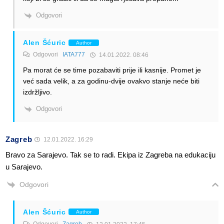
Odgovori
Alen Šćuric
Author
Odgovori
IATA777
14.01.2022. 08:46
Pa morat će se time pozabaviti prije ili kasnije. Promet je
već sada velik, a za godinu-dvije ovakvo stanje neće biti
izdržljivo.
Odgovori
Zagreb
12.01.2022. 16:29
Bravo za Sarajevo. Tak se to radi. Ekipa iz Zagreba na edukaciju
u Sarajevo.
Odgovori
Alen Šćuric
Author
Odgovori
Zagreb