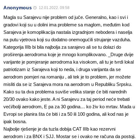
Anonymous
12.01.2022. 09:58
Magla su Sarajevu nije problem od juče. Generalno, kao i svi i
gradovi koji su u dolini ima probleme sa maglom, međutim kod
Sarajeva je komoplikacija nastala izgradnjom nebodera i naselja
na putu vjetrova koji su dodatno onemogućili strujanje vazduha.
Kategorija IIIb bi bila najbolja za sarajevo ali se tu dolazi do
proširenja aerodroma koje je mnogo komplikovano. _Druge dvije
varijante je pomjeranje aerodroma ka visokom, ali tu je tvrdi lokal
patriotizam iz Sarajeva koji to neda, i druga varijanta da se
aerodrom pomjeri na romaniju , ali tek je to problem, jer možete
misliti da se iz Sarajeva mora na aerodrom u Republiku Srpsku.
Kako su ta dva problema suviše velika stanje će biti narednih
20/30 ovako kako jeste. A ni Sarajevu za taj period neće trebati
veći/bolji aerodrom, E pa za 30 godina… ko živ ko mrtav. Mada u
Evropi se planira šta će biti i za 50 ili 100 godina, ali kod nas je
ipak bosna.
Najbolje rješenje je da tuzla dobija CAT IIIb kao rezervni
aerodrom i za BNX i SJJ. Mostar se i ovako ne računa da postoji.