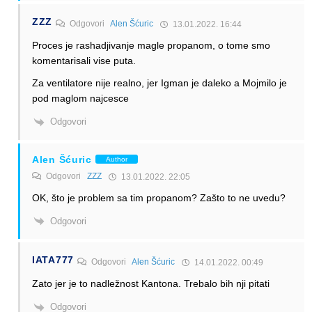
ZZZ
Odgovori
Alen Šćuric
13.01.2022. 16:44
Proces je rashadjivanje magle propanom, o tome smo
komentarisali vise puta.
Za ventilatore nije realno, jer Igman je daleko a Mojmilo je
pod maglom najcesce
Odgovori
Alen Šćuric
Author
Odgovori
ZZZ
13.01.2022. 22:05
OK, što je problem sa tim propanom? Zašto to ne uvedu?
Odgovori
IATA777
Odgovori
Alen Šćuric
14.01.2022. 00:49
Zato jer je to nadležnost Kantona. Trebalo bih nji pitati
Odgovori