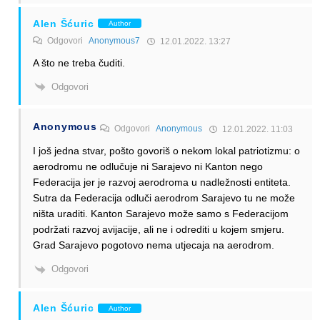
Alen Šćuric
Author
Odgovori
Anonymous7
12.01.2022. 13:27
A što ne treba čuditi.
Odgovori
Anonymous
Odgovori
Anonymous
12.01.2022. 11:03
I još jedna stvar, pošto govoriš o nekom lokal patriotizmu: o
aerodromu ne odlučuje ni Sarajevo ni Kanton nego
Federacija jer je razvoj aerodroma u nadležnosti entiteta.
Sutra da Federacija odluči aerodrom Sarajevo tu ne može
ništa uraditi. Kanton Sarajevo može samo s Federacijom
podržati razvoj avijacije, ali ne i odrediti u kojem smjeru.
Grad Sarajevo pogotovo nema utjecaja na aerodrom.
Odgovori
Alen Šćuric
Author