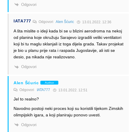
Odgovori
IATA777
Odgovori
Alen Šćuric
13.01.2022. 12:36
A šta mislite o ideji kada bi se u blizini aerodroma na nekoj
od planina koje okružuju Sarajevo izgradili veliki ventilatori
koji bi tu maglu sklanjali iz toga dijela grada. Takav projekat
je bio u planu prije rata i raspada Jugoslavije, ali isti se
desio, pa nikada nije realizovano.
Odgovori
Alen Šćuric
Author
Odgovori
IATA777
13.01.2022. 12:51
Jel to realno?
Navodno postoji neki proces koji su koristili tijekom Zimskih
olimpijskih igara, a koji planiraju ponovo uvesti.
Odgovori