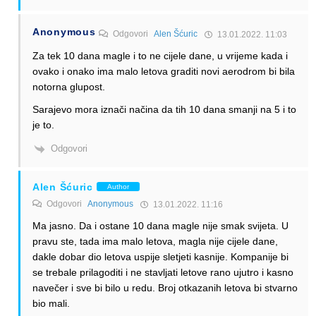
Anonymous
Odgovori
Alen Šćuric
13.01.2022. 11:03
Za tek 10 dana magle i to ne cijele dane, u vrijeme kada i
ovako i onako ima malo letova graditi novi aerodrom bi bila
notorna glupost.
Sarajevo mora iznači načina da tih 10 dana smanji na 5 i to
je to.
Odgovori
Alen Šćuric
Author
Odgovori
Anonymous
13.01.2022. 11:16
Ma jasno. Da i ostane 10 dana magle nije smak svijeta. U
pravu ste, tada ima malo letova, magla nije cijele dane,
dakle dobar dio letova uspije sletjeti kasnije. Kompanije bi
se trebale prilagoditi i ne stavljati letove rano ujutro i kasno
navečer i sve bi bilo u redu. Broj otkazanih letova bi stvarno
bio mali.