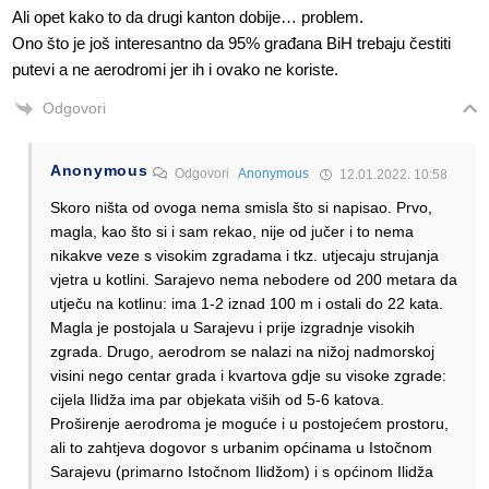
Ali opet kako to da drugi kanton dobije… problem.
Ono što je još interesantno da 95% građana BiH trebaju čestiti
putevi a ne aerodromi jer ih i ovako ne koriste.
Odgovori
Anonymous
Odgovori
Anonymous
12.01.2022. 10:58
Skoro ništa od ovoga nema smisla što si napisao. Prvo,
magla, kao što si i sam rekao, nije od jučer i to nema
nikakve veze s visokim zgradama i tkz. utjecaju strujanja
vjetra u kotlini. Sarajevo nema nebodere od 200 metara da
utječu na kotlinu: ima 1-2 iznad 100 m i ostali do 22 kata.
Magla je postojala u Sarajevu i prije izgradnje visokih
zgrada. Drugo, aerodrom se nalazi na nižoj nadmorskoj
visini nego centar grada i kvartova gdje su visoke zgrade:
cijela Ilidža ima par objekata viših od 5-6 katova.
Proširenje aerodroma je moguće i u postojećem prostoru,
ali to zahtjeva dogovor s urbanim općinama u Istočnom
Sarajevu (primarno Istočnom Ilidžom) i s općinom Ilidža