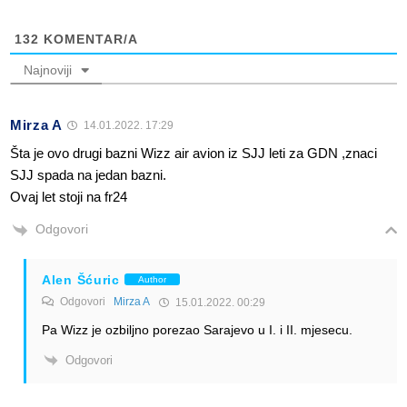
132
KOMENTAR/A
Najnoviji
Mirza A
14.01.2022. 17:29
Šta je ovo drugi bazni Wizz air avion iz SJJ leti za GDN ,znaci
SJJ spada na jedan bazni.
Ovaj let stoji na fr24
Odgovori
Alen Šćuric
Author
Odgovori
Mirza A
15.01.2022. 00:29
Pa Wizz je ozbiljno porezao Sarajevo u I. i II. mjesecu.
Odgovori