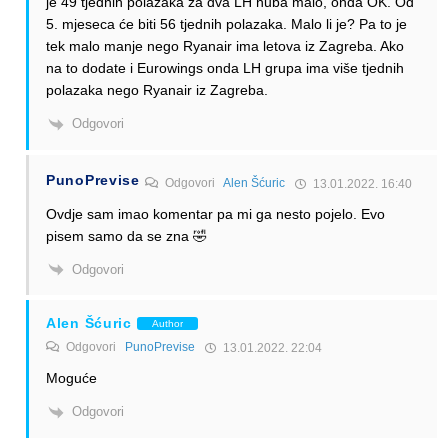
je 49 tjednih polazaka za dva LH huba malo, onda OK. Od
5. mjeseca će biti 56 tjednih polazaka. Malo li je? Pa to je
tek malo manje nego Ryanair ima letova iz Zagreba. Ako
na to dodate i Eurowings onda LH grupa ima više tjednih
polazaka nego Ryanair iz Zagreba.
Odgovori
PunoPrevise
Odgovori
Alen Šćuric
13.01.2022. 16:40
Ovdje sam imao komentar pa mi ga nesto pojelo. Evo
pisem samo da se zna 🤣
Odgovori
Alen Šćuric
Author
Odgovori
PunoPrevise
13.01.2022. 22:04
Moguće
Odgovori