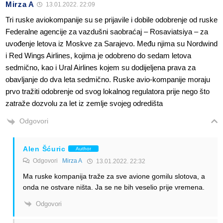
Mirza A
13.01.2022. 22:09
Tri ruske aviokompanije su se prijavile i dobile odobrenje od ruske
Federalne agencije za vazdušni saobraćaj – Rosaviatsiya – za
uvođenje letova iz Moskve za Sarajevo. Među njima su Nordwind
i Red Wings Airlines, kojima je odobreno do sedam letova
sedmično, kao i Ural Airlines kojem su dodijeljena prava za
obavljanje do dva leta sedmično. Ruske avio-kompanije moraju
prvo tražiti odobrenje od svog lokalnog regulatora prije nego što
zatraže dozvolu za let iz zemlje svojeg odredišta
Odgovori
Alen Šćuric
Author
Odgovori
Mirza A
13.01.2022. 22:32
Ma ruske kompanija traže za sve avione gomilu slotova, a
onda ne ostvare ništa. Ja se ne bih veselio prije vremena.
Odgovori