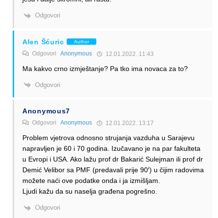
Odgovori
Alen Šćuric
Author
Odgovori
Anonymous
12.01.2022. 11:43
Ma kakvo crno izmještanje? Pa tko ima novaca za to?
Odgovori
Anonymous7
Odgovori
Anonymous
12.01.2022. 13:17
Problem vjetrova odnosno strujanja vazduha u Sarajevu
napravljen je 60 i 70 godina. Izučavano je na par fakulteta
u Evropi i USA. Ako lažu prof dr Bakarić Sulejman ili prof dr
Demić Velibor sa PMF (predavali prije 90′) u čijim radovima
možete naći ove podatke onda i ja izmišljam.
Ljudi kažu da su naselja građena pogrešno.
Odgovori