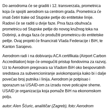
Do aerodroma će se graditi i 12. transverzala, prometnica
koja će spojiti aerodrom sa centrom grada. Prometnica će
imati četiri trake od Stupske petlje do entitetske linije.
Radovi će se raditi u dvije faze. Prva faza obuhvaća
prometnicu od Stupske petlje do novog kružnog toka na
Dobrinji, a druga faza će produžiti prometnicu do entitetske
petlje. Ovaj projekt će financirati Vlada Federacije i BiH, te
Kanton Sarajevo.
Aerodrom radi i na dobivanju ACA certifikata (Airport Carbon
Accreditation) koje će omogućiti pristup fondovima za razvoj.
Uz to Aerodrom pregovara sa Vladom BiH oko bespovratnih
sredstava za subvencioniranje aviokompanija kako bi i dalje
povećao broj putnika i linija. Aerodrom je potpisao i
sporazum sa USAID-om za izradu nove poticajne sheme.
USAID je organizacija koja pomaže BiH na ekonomskom
polju.
autor: Alen Šćuric, analitičar (Zagreb), foto: Aerodrom