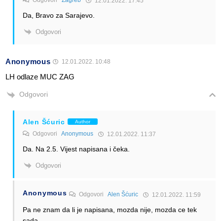
12.01.2022. 17:45
Da, Bravo za Sarajevo.
Odgovori
Anonymous
12.01.2022. 10:48
LH odlaze MUC ZAG
Odgovori
Alen Šćuric
Author
Odgovori
Anonymous
12.01.2022. 11:37
Da. Na 2.5. Vijest napisana i čeka.
Odgovori
Anonymous
Odgovori
Alen Šćuric
12.01.2022. 11:59
Pa ne znam da li je napisana, mozda nije, mozda ce tek
sada