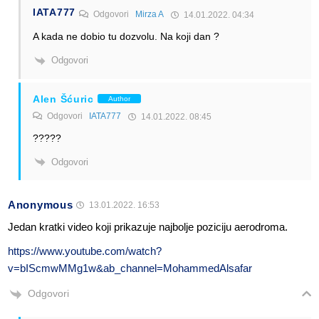
IATA777
Odgovori
Mirza A
14.01.2022. 04:34
A kada ne dobio tu dozvolu. Na koji dan ?
Odgovori
Alen Šćuric
Author
Odgovori
IATA777
14.01.2022. 08:45
?????
Odgovori
Anonymous
13.01.2022. 16:53
Jedan kratki video koji prikazuje najbolje poziciju aerodroma.
https://www.youtube.com/watch?
v=bIScmwMMg1w&ab_channel=MohammedAlsafar
Odgovori