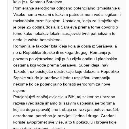
koja je u Kantonu Sarajevo.
Pomjeranje aerodroma odnosno potencijalno izmještanje u
Visoko nema veza ni s kakvim patriotizmom već s logikom i
racionalnim razmišljanjem. Uostalom, ideja za izmještanje
je prije 25 godina došla iz Sarajeva prema tome govoriti o
tome kako nekakav lokalni sarajevski tvrdi patriotizam to
neda je zaista besmisleno.
Romanija je također bila ideja koja je došla iz Sarajeva, a
ne iz Republike Srpske ili nekoga drugog. Romanija je
poznata po vjetrovima koji pušu cijelu godinu i planinskim
cestama koji vode prema Sarajevu. Super ideja, ha?
Također, uz postojeće opstrukcije koje dolaze iz Republike
Srpske suludo je predavati jednu uspješnu kompaniju
nekome ko će potencijalno koristiti aerodrom za nove
ucjene.
Potcjenjuješ značaj avijacije u BiH, taj sektor se ubrzano
razvija (već sada imamo tri sasvim uspješna aerodroma
koji su dugo spavali) i ne trebaju se razvijati putevi nauštrb
aerodroma: potrebno je razvijati i jedno i drugo. Građani
koriste aviopromet sve više, a to ti pokazuju i brojevi koje
jesu i dalje skromni, ali rastu.