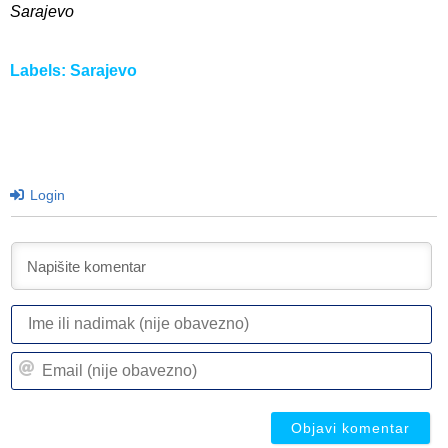
Sarajevo
Labels:
Sarajevo
Login
I
ili
n
Em
(n
(n
ob
ob