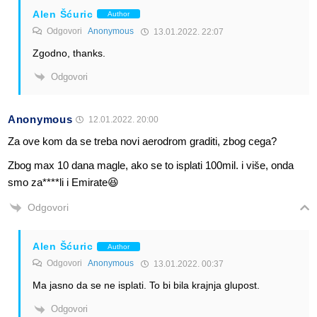
Alen Šćuric
Author
Odgovori
Anonymous
13.01.2022. 22:07
Zgodno, thanks.
Odgovori
Anonymous
12.01.2022. 20:00
Za ove kom da se treba novi aerodrom graditi, zbog cega?
Zbog max 10 dana magle, ako se to isplati 100mil. i više, onda
smo za****li i Emirate😆
Odgovori
Alen Šćuric
Author
Odgovori
Anonymous
13.01.2022. 00:37
Ma jasno da se ne isplati. To bi bila krajnja glupost.
Odgovori