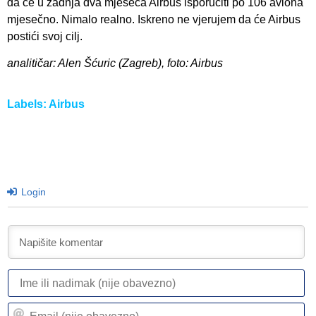
da će u zadnja dva mjeseca Airbus isporučiti po 106 aviona
mjesečno. Nimalo realno. Iskreno ne vjerujem da će Airbus
postići svoj cilj.
analitičar: Alen Šćuric (Zagreb), foto: Airbus
Labels:
Airbus
Login
I
ili
n
Em
(n