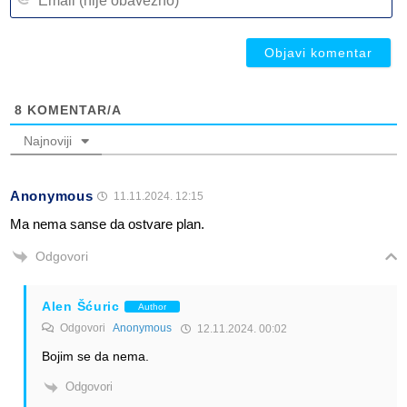
(n
ob
ob
8
KOMENTAR/A
Najnoviji
Anonymous
11.11.2024. 12:15
Ma nema sanse da ostvare plan.
Odgovori
Alen Šćuric
Author
Odgovori
Anonymous
12.11.2024. 00:02
Bojim se da nema.
Odgovori