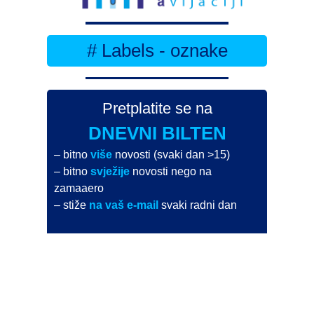
# Labels - oznake
Pretplatite se na
DNEVNI BILTEN
– bitno
više
novosti (svaki dan >15)
– bitno
svježije
novosti nego na
zamaaero
– stiže
na vaš e-mail
svaki radni dan
Na Dnevni bilten su pretplaćene najveće institucije
i zračne luke
Pročitajte više>