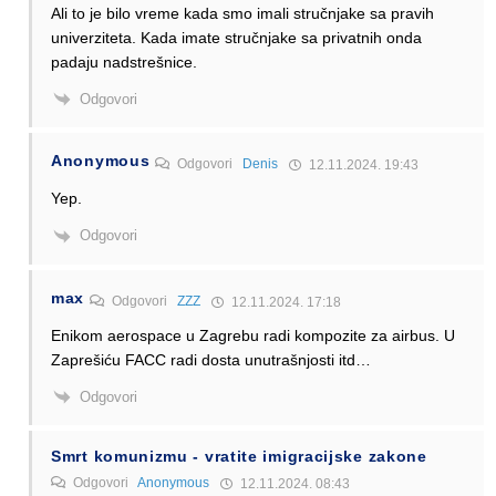
Ali to je bilo vreme kada smo imali stručnjake sa pravih
univerziteta. Kada imate stručnjake sa privatnih onda
padaju nadstrešnice.
Odgovori
Anonymous
Odgovori
Denis
12.11.2024. 19:43
Yep.
Odgovori
max
Odgovori
ZZZ
12.11.2024. 17:18
Enikom aerospace u Zagrebu radi kompozite za airbus. U
Zaprešiću FACC radi dosta unutrašnjosti itd…
Odgovori
Smrt komunizmu - vratite imigracijske zakone
Odgovori
Anonymous
12.11.2024. 08:43