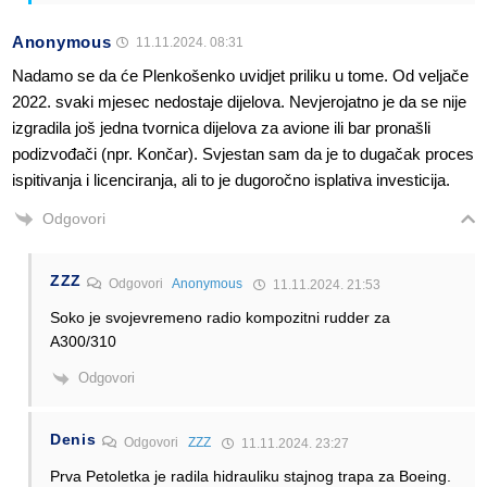
Anonymous
11.11.2024. 08:31
Nadamo se da će Plenkošenko uvidjet priliku u tome. Od veljače
2022. svaki mjesec nedostaje dijelova. Nevjerojatno je da se nije
izgradila još jedna tvornica dijelova za avione ili bar pronašli
podizvođači (npr. Končar). Svjestan sam da je to dugačak proces
ispitivanja i licenciranja, ali to je dugoročno isplativa investicija.
Odgovori
ZZZ
Odgovori
Anonymous
11.11.2024. 21:53
Soko je svojevremeno radio kompozitni rudder za
A300/310
Odgovori
Denis
Odgovori
ZZZ
11.11.2024. 23:27
Prva Petoletka je radila hidrauliku stajnog trapa za Boeing.