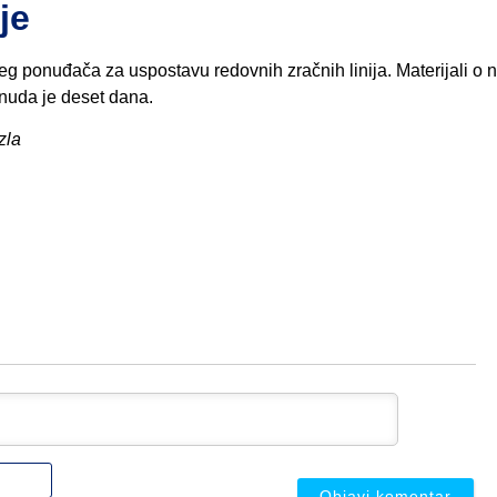
je
jeg ponuđača za uspostavu redovnih zračnih linija. Materijali o 
nuda je deset dana.
zla
Ime
ili