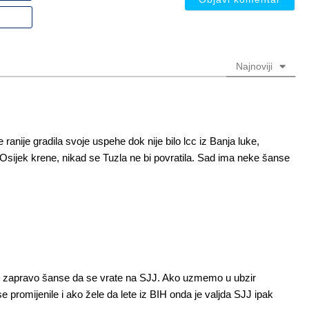
nadimak
Email
(nije
(nije
obavezno)
obavezno)
Najnoviji
e ranije gradila svoje uspehe dok nije bilo lcc iz Banja luke,
Osijek krene, nikad se Tuzla ne bi povratila. Sad ima neke šanse
u zapravo šanse da se vrate na SJJ. Ako uzmemo u ubzir
se promijenile i ako žele da lete iz BIH onda je valjda SJJ ipak