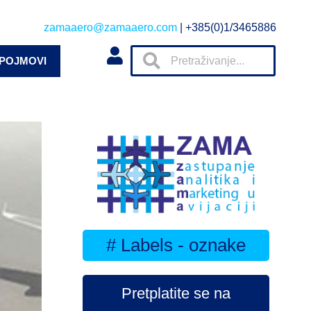
zamaaero@zamaaero.com
| +385(0)1/3465886
 POJMOVI
# Labels - oznake
Pretplatite se na