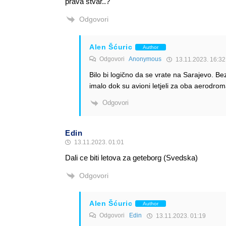
prava stvar..?
Odgovori
Alen Šćuric
Author
Odgovori
Anonymous
13.11.2023. 16:32
Bilo bi logično da se vrate na Sarajevo. Be
imalo dok su avioni letjeli za oba aerodrom
Odgovori
Edin
13.11.2023. 01:01
Dali ce biti letova za geteborg (Svedska)
Odgovori
Alen Šćuric
Author
Odgovori
Edin
13.11.2023. 01:19