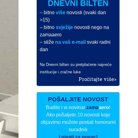
DNEVNI BILTEN
– bitno
više
novosti (svaki dan
>15)
– bitno
svježije
novosti nego na
zamaaero
– stiže
na vaš e-mail
svaki radni
dan
Na Dnevni bilten su pretplaćene najveće
institucije i zračne luke
Pročitajte više>
POŠALJITE NOVOST
Budite i vi novinar
zama
aero
!
Ako pošaljete 10 novosti koje
objavimo možete postati honorarni
suradnik
i pisati za novac!