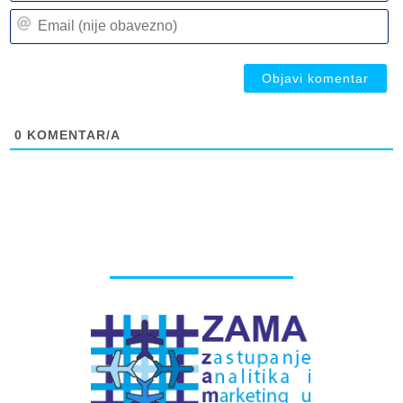
n
Em
(n
(n
ob
ob
0
KOMENTAR/A