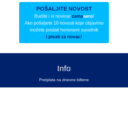
POŠALJITE NOVOST
Budite i vi novinar
zama
aero
!
Ako pošaljete 10 novosti koje objavimo
možete postati honorarni suradnik
i pisati za novac!
Info
Pretplata na dnevne biltene
Update
O nama
Kontakt
Impressum