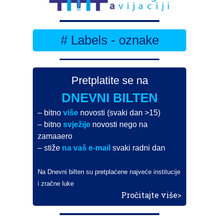
# Labels - oznake
Pretplatite se na
DNEVNI BILTEN
– bitno
više
novosti (svaki dan >15)
– bitno
svježije
novosti nego na
zamaaero
– stiže
na vaš e-mail
svaki radni dan
Na Dnevni bilten su pretplaćene najveće institucije
i zračne luke
Pročitajte više>