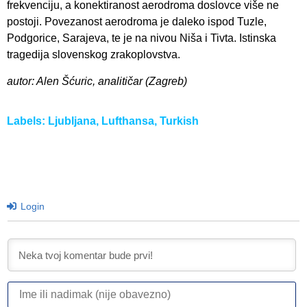
frekvenciju, a konektiranost aerodroma doslovce više ne
postoji. Povezanost aerodroma je daleko ispod Tuzle,
Podgorice, Sarajeva, te je na nivou Niša i Tivta. Istinska
tragedija slovenskog zrakoplovstva.
autor: Alen Šćuric, analitičar (Zagreb)
Labels:
Ljubljana
,
Lufthansa
,
Turkish
Login
I
ili