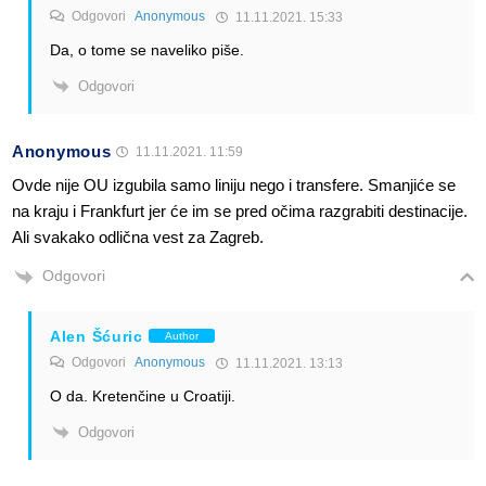
Odgovori
Anonymous
11.11.2021. 15:33
Da, o tome se naveliko piše.
Odgovori
Anonymous
11.11.2021. 11:59
Ovde nije OU izgubila samo liniju nego i transfere. Smanjiće se
na kraju i Frankfurt jer će im se pred očima razgrabiti destinacije.
Ali svakako odlična vest za Zagreb.
Odgovori
Alen Šćuric
Author
Odgovori
Anonymous
11.11.2021. 13:13
O da. Kretenčine u Croatiji.
Odgovori