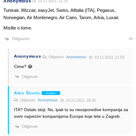
Anonymous
10.11.2021. 11:25
Tunisair, Wizzair, easyJet, Swiss, AlItalia (ITA), Pegasus,
Norwegian, Air Montenegro, Air Cairo, Tarom, Arkia, Luxair.
Mislite o tome.
Odgovori
Anonymous
Odgovori
Anonymous
10.11.2021. 11:55
Cime? 😂
Odgovori
Alen Šćuric
Author
Odgovori
Anonymous
10.11.2021. 20:32
ITA? Ostalo stoji. No, ipak to su neusporedive kompanija sa
ovim najvećim kompanijama Europe koje lete u Zagreb.
Odgovori