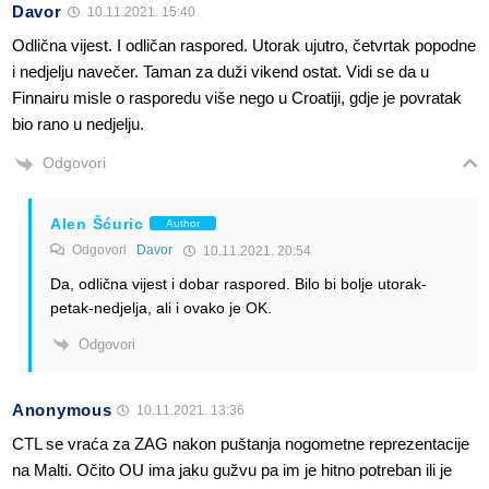
Davor
10.11.2021. 15:40
Odlična vijest. I odličan raspored. Utorak ujutro, četvrtak popodne
i nedjelju navečer. Taman za duži vikend ostat. Vidi se da u
Finnairu misle o rasporedu više nego u Croatiji, gdje je povratak
bio rano u nedjelju.
Odgovori
Alen Šćuric
Author
Odgovori
Davor
10.11.2021. 20:54
Da, odlična vijest i dobar raspored. Bilo bi bolje utorak-
petak-nedjelja, ali i ovako je OK.
Odgovori
Anonymous
10.11.2021. 13:36
CTL se vraća za ZAG nakon puštanja nogometne reprezentacije
na Malti. Očito OU ima jaku gužvu pa im je hitno potreban ili je