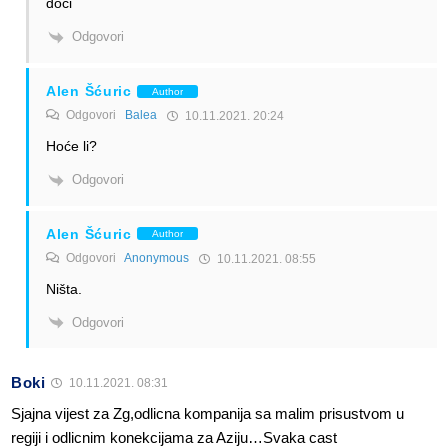
doci
Odgovori
Alen Šćuric
Author
Odgovori
Balea
10.11.2021. 20:24
Hoće li?
Odgovori
Alen Šćuric
Author
Odgovori
Anonymous
10.11.2021. 08:55
Ništa.
Odgovori
Boki
10.11.2021. 08:31
Sjajna vijest za Zg,odlicna kompanija sa malim prisustvom u
regiji i odlicnim konekcijama za Aziju…Svaka cast