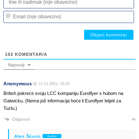
ili
n
Em
(n
(n
ob
ob
102
KOMENTAR/A
Najnoviji
Anonymous
11.11.2021. 15:10
British pokreće svoju LCC kompaniju Euroflyer s hubom na
Gatwicku. (Nema još informacija hoće li Euroflyer letjeti za
Tuzlu.)
Odgovori
Alen Šćuric
Author