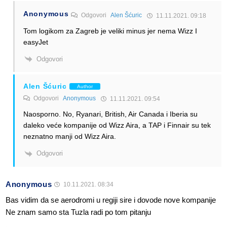
Anonymous
Odgovori
Alen Šćuric
11.11.2021. 09:18
Tom logikom za Zagreb je veliki minus jer nema Wizz I
easyJet
Odgovori
Alen Šćuric
Author
Odgovori
Anonymous
11.11.2021. 09:54
Naosporno. No, Ryanari, British, Air Canada i Iberia su
daleko veće kompanije od Wizz Aira, a TAP i Finnair su tek
neznatno manji od Wizz Aira.
Odgovori
Anonymous
10.11.2021. 08:34
Bas vidim da se aerodromi u regiji sire i dovode nove kompanije
Ne znam samo sta Tuzla radi po tom pitanju