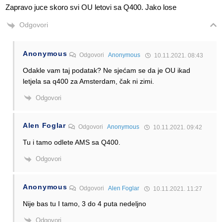
Zapravo juce skoro svi OU letovi sa Q400. Jako lose
Odgovori
Anonymous
Odgovori
Anonymous
10.11.2021. 08:43
Odakle vam taj podatak? Ne sjećam se da je OU ikad
letjela sa q400 za Amsterdam, čak ni zimi.
Odgovori
Alen Foglar
Odgovori
Anonymous
10.11.2021. 09:42
Tu i tamo odlete AMS sa Q400.
Odgovori
Anonymous
Odgovori
Alen Foglar
10.11.2021. 11:27
Nije bas tu I tamo, 3 do 4 puta nedeljno
Odgovori