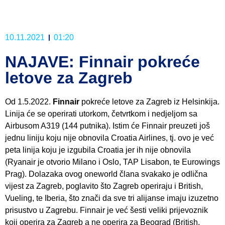
10.11.2021
01:20
NAJAVE: Finnair pokreće
letove za Zagreb
Od 1.5.2022.
Finnair
pokreće letove za Zagreb iz Helsinkija.
Linija će se operirati utorkom, četvrtkom i nedjeljom sa
Airbusom A319 (144 putnika). Istim će Finnair preuzeti još
jednu liniju koju nije obnovila Croatia Airlines, tj. ovo je već
peta linija koju je izgubila Croatia jer ih nije obnovila
(Ryanair je otvorio Milano i Oslo, TAP Lisabon, te Eurowings
Prag). Dolazaka ovog oneworld člana svakako je odlična
vijest za Zagreb, poglavito što Zagreb operiraju i British,
Vueling, te Iberia, što znači da sve tri alijanse imaju izuzetno
prisustvo u Zagrebu. Finnair je već šesti veliki prijevoznik
koji operira za Zagreb a ne operira za Beograd (British,