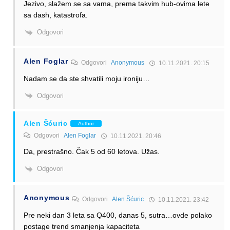
Jezivo, slažem se sa vama, prema takvim hub-ovima lete
sa dash, katastrofa.
Odgovori
Alen Foglar
Odgovori
Anonymous
10.11.2021. 20:15
Nadam se da ste shvatili moju ironiju…
Odgovori
Alen Šćuric
Author
Odgovori
Alen Foglar
10.11.2021. 20:46
Da, prestrašno. Čak 5 od 60 letova. Užas.
Odgovori
Anonymous
Odgovori
Alen Šćuric
10.11.2021. 23:42
Pre neki dan 3 leta sa Q400, danas 5, sutra…ovde polako
postage trend smanjenja kapaciteta