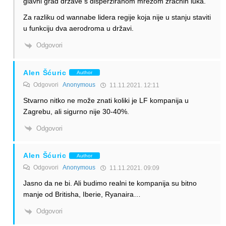
glavni grad države s disperziranom mrežom zračnih luka.
Za razliku od wannabe lidera regije koja nije u stanju staviti
u funkciju dva aerodroma u državi.
Odgovori
Alen Šćuric
Author
Odgovori
Anonymous
11.11.2021. 12:11
Stvarno nitko ne može znati koliki je LF kompanija u
Zagrebu, ali sigurno nije 30-40%.
Odgovori
Alen Šćuric
Author
Odgovori
Anonymous
11.11.2021. 09:09
Jasno da ne bi. Ali budimo realni te kompanija su bitno
manje od Britisha, Iberie, Ryanaira…
Odgovori