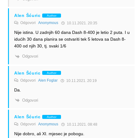
Alen Šćuric
Author
Odgovori
Anonymous
10.11.2021. 20:35
Nije istina. U zadnjih 60 dana Dash 8-400 je letio 2 puta. I u
idućih 30 dana planira se ostvariti tek 5 letova sa Dash 8-
400 od njih 30, tj. svaki 1/6
Odgovori
Alen Šćuric
Author
Odgovori
Alen Foglar
10.11.2021. 20:19
Da.
Odgovori
Alen Šćuric
Author
Odgovori
Anonymous
10.11.2021. 08:48
Nije dobro, ali XI. mjesec je pobogu.