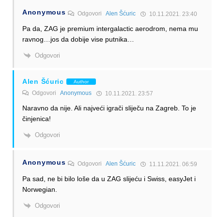
Anonymous
Odgovori
Alen Šćuric
10.11.2021. 23:40
Pa da, ZAG je premium intergalactic aerodrom, nema mu
ravnog…jos da dobije vise putnika…
Odgovori
Alen Šćuric
Author
Odgovori
Anonymous
10.11.2021. 23:57
Naravno da nije. Ali najveći igrači sliječu na Zagreb. To je
činjenica!
Odgovori
Anonymous
Odgovori
Alen Šćuric
11.11.2021. 06:59
Pa sad, ne bi bilo loše da u ZAG slijeću i Swiss, easyJet i
Norwegian.
Odgovori