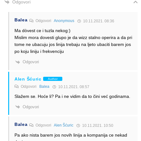
Odgovori
Balea
Odgovori
Anonymous
10.11.2021. 08:36
Ma dòvest ce i tuzla nekog:)
Mislim mora dovesti glupo je da wizz stalno operira a da pri
tome ne ubacuju jos linija trebaju na ljeto ubaciti barem jos
po koju liniju i frekvenciju
Odgovori
Alen Šćuric
Author
Odgovori
Balea
10.11.2021. 08:57
Slažem se. Hoće li? Pa i ne vidim da to čini već godinama.
Odgovori
Balea
Odgovori
Alen Šćuric
10.11.2021. 10:50
Pa ako nista barem jos novih linija a kompanija ce nekad