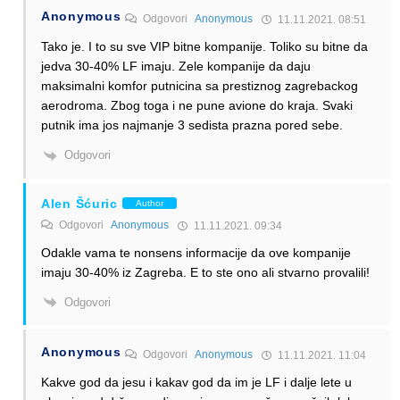
Anonymous
Odgovori
Anonymous
11.11.2021. 08:51
Tako je. I to su sve VIP bitne kompanije. Toliko su bitne da
jedva 30-40% LF imaju. Zele kompanije da daju
maksimalni komfor putnicina sa prestiznog zagrebackog
aerodroma. Zbog toga i ne pune avione do kraja. Svaki
putnik ima jos najmanje 3 sedista prazna pored sebe.
Odgovori
Alen Šćuric
Author
Odgovori
Anonymous
11.11.2021. 09:34
Odakle vama te nonsens informacije da ove kompanije
imaju 30-40% iz Zagreba. E to ste ono ali stvarno provalili!
Odgovori
Anonymous
Odgovori
Anonymous
11.11.2021. 11:04
Kakve god da jesu i kakav god da im je LF i dalje lete u