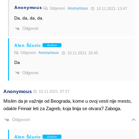
Anonymous
Odgovori
Anonymous
10.11.2021. 13:47
Da, da, da, da.
Odgovori
Alen Šćuric
Author
Odgovori
Anonymous
10.11.2021. 20:45
Da
Odgovori
Anonymous
10.11.2021. 07:57
Mislim da je važnije od Beograda, kome u ovoj vesti nije mesto,
odakle Finnair leti za Zagreb, koja linija se otvara? Zaboga.
Odgovori
Alen Šćuric
Author