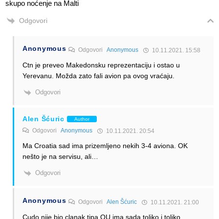
skupo noćenje na Malti
Odgovori
Anonymous
Odgovori
Anonymous
10.11.2021. 15:58
Ctn je preveo Makedonsku reprezentaciju i ostao u
Yerevanu. Možda zato fali avion pa ovog vraćaju.
Odgovori
Alen Šćuric
Author
Odgovori
Anonymous
10.11.2021. 20:54
Ma Croatia sad ima prizemljeno nekih 3-4 aviona. OK
nešto je na servisu, ali…
Odgovori
Anonymous
Odgovori
Alen Šćuric
10.11.2021. 21:00
Cudo nije bio clanak tipa OU ima sada toliko i toliko