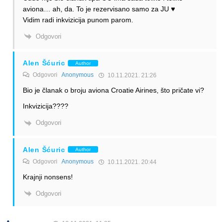
aviona… ah, da. To je rezervisano samo za JU ♥️
Vidim radi inkvizicija punom parom.
Odgovori
Alen Šćuric
Author
Odgovori
Anonymous
10.11.2021. 21:26
Bio je članak o broju aviona Croatie Airines, što pričate vi?
Inkvizicija????
Odgovori
Alen Šćuric
Author
Odgovori
Anonymous
10.11.2021. 20:44
Krajnji nonsens!
Odgovori