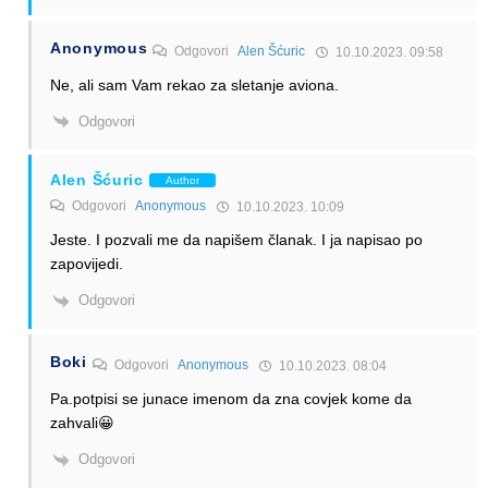
Anonymous
Odgovori
Alen Šćuric
10.10.2023. 09:58
Ne, ali sam Vam rekao za sletanje aviona.
Odgovori
Alen Šćuric
Author
Odgovori
Anonymous
10.10.2023. 10:09
Jeste. I pozvali me da napišem članak. I ja napisao po
zapovijedi.
Odgovori
Boki
Odgovori
Anonymous
10.10.2023. 08:04
Pa.potpisi se junace imenom da zna covjek kome da
zahvali😀
Odgovori