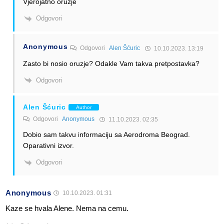
Vjerojatno oruzje
Odgovori
Anonymous
Odgovori
Alen Šćuric
10.10.2023. 13:19
Zasto bi nosio oruzje? Odakle Vam takva pretpostavka?
Odgovori
Alen Šćuric
Author
Odgovori
Anonymous
11.10.2023. 02:35
Dobio sam takvu informaciju sa Aerodroma Beograd.
Oparativni izvor.
Odgovori
Anonymous
10.10.2023. 01:31
Kaze se hvala Alene. Nema na cemu.