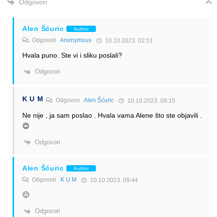
Odgovori
Alen Šćuric
Author
Odgovori
Anonymous
10.10.2023. 02:51
Hvala puno. Ste vi i sliku poslali?
Odgovori
K U M
Odgovori
Alen Šćuric
10.10.2023. 08:15
Ne nije , ja sam poslao . Hvala vama Alene što ste objavili .
😊
Odgovori
Alen Šćuric
Author
Odgovori
K U M
10.10.2023. 09:44
🙂
Odgovori