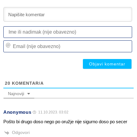
I
ili
n
Em
(n
(n
ob
ob
20
KOMENTAR/A
Najnoviji
Anonymous
11.10.2023. 03:02
Pošto bi drugo doso nego po oružje nije sigurno doso po secer
Odgovori