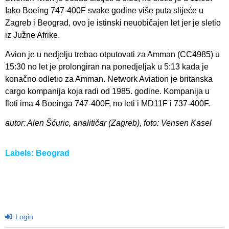
Iako Boeing 747-400F svake godine više puta slijeće u
Zagreb i Beograd, ovo je istinski neuobičajen let jer je sletio
iz Južne Afrike.
Avion je u nedjelju trebao otputovati za Amman (CC4985) u
15:30 no let je prolongiran na ponedjeljak u 5:13 kada je
konačno odletio za Amman. Network Aviation je britanska
cargo kompanija koja radi od 1985. godine. Kompanija u
floti ima 4 Boeinga 747-400F, no leti i MD11F i 737-400F.
autor: Alen Šćuric, analitičar (Zagreb), foto: Vensen Kasel
Labels:
Beograd
Login