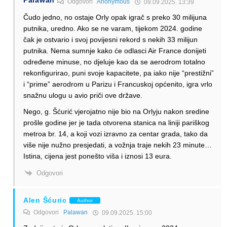
Odgovori
Anonymous
09.09.2025. 13:39
Čudo jedno, no ostaje Orly opak igrač s preko 30 milijuna
putnika, uredno. Ako se ne varam, tijekom 2024. godine
čak je ostvario i svoj povijesni rekord s nekih 33 milijun
putnika. Nema sumnje kako će odlasci Air France donijeti
određene minuse, no djeluje kao da se aerodrom totalno
rekonfigurirao, puni svoje kapacitete, pa iako nije “prestižni”
i “prime” aerodrom u Parizu i Francuskoj općenito, igra vrlo
snažnu ulogu u avio priči ove države.
Nego, g. Šćurić vjerojatno nije bio na Orlyju nakon sredine
prošle godine jer je tada otvorena stanica na liniji pariškog
metroa br. 14, a koji vozi izravno za centar grada, tako da
više nije nužno presjedati, a vožnja traje nekih 23 minute…
Istina, cijena jest ponešto viša i iznosi 13 eura.
Odgovori
Alen Šćuric
Author
Odgovori
Palawan
09.09.2025. 15:00