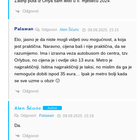
Zadnji puta iz Orlya sam letio u II. mjesecu 2024.
Odgovori
Palawan
Odgovori
Alen Šćuric
09.09.2025. 15:15
Eto, jasno je da niste mogli vidjeti ovu mogućnost, a koja
jest praktična. Naravno, cijena baš i nije praktična, da se
razumijemo. Ima i izravna veza autobusom do centra, tzv.
Orlybus, no cijena je i ovdje oko 13 eura. Metro je
najpraktičniji. Isitina najpraktičniji je taksi, no mislim da ga je
nemoguće dobiti ispod 35 eura… Ipak je metro bolji kada
se sve uzme u obzir 🙂
Odgovori
Alen Šćuric
Author
Odgovori
Palawan
09.09.2025. 15:18
Da.
Odgovori