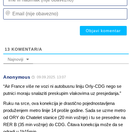
ili
n
Em
(n
(n
ob
ob
13
KOMENTAR/A
Najnoviji
Anonymous
09.09.2025. 13:07
“Air France više ne vozi ni autobusnu liniju Orly-CDG nego se
putnici moraju snalaziti preskupim vlakovima uz presjedanja.”
Ruku na srce, ova konekcija je drastično pojednostavljena
produženjem metro linije 14 prošle godine. Sada se uzme metro
od ORY do Chatelet stanice (20 min vožnje) i tu se presedne na
RER B (35 min vožnje) do CDG. Čitava konekcija može da se
odradi u 1h15min.