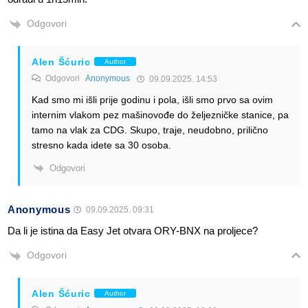
Odgovori
Alen Šćuric
Author
Odgovori
Anonymous
09.09.2025. 14:53
Kad smo mi išli prije godinu i pola, išli smo prvo sa ovim
internim vlakom pez mašinovođe do željezničke stanice, pa
tamo na vlak za CDG. Skupo, traje, neudobno, prilično
stresno kada idete sa 30 osoba.
Odgovori
Anonymous
09.09.2025. 09:31
Da li je istina da Easy Jet otvara ORY-BNX na proljece?
Odgovori
Alen Šćuric
Author