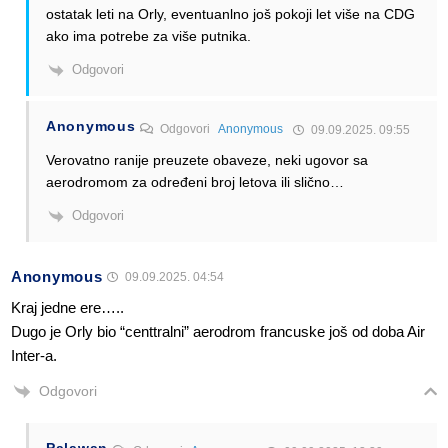
ostatak leti na Orly, eventuanlno još pokoji let više na CDG
ako ima potrebe za više putnika.
Odgovori
Anonymous
Odgovori
Anonymous
09.09.2025. 09:55
Verovatno ranije preuzete obaveze, neki ugovor sa
aerodromom za određeni broj letova ili slično…
Odgovori
Anonymous
09.09.2025. 04:54
Kraj jedne ere…..
Dugo je Orly bio “centtralni” aerodrom francuske još od doba Air
Inter-a.
Odgovori
Palawan