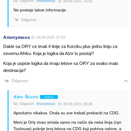
Odgovori
Anonymous
09.09.2025. 10:00
Ne postoje takve informacije.
Odgovori
Anonymous
09.09.2025. 07:53
Dakle sa ORY ce imati 4 linije za Korziku plus jednu liniju za
severnu Afriku. Koja je logika da Alzir tu postoji?
Koja je uopste logika da imaju letove sa ORY za ovako malo
destinacija?
Odgovori
Alen Šćuric
Author
Odgovori
Anonymous
09.09.2025. 08:48
Apsolutno nikakva. Onda su sve trebali prebaciti na CDG.
Meni je Orly imao smisla samo na način da neka linija (npr.
Toulouse) pokrije broj letova na CDG koji pokriva valove, a