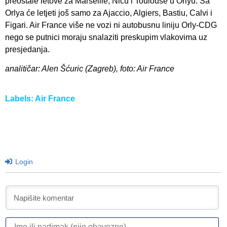
preostale letove za Marseille, Nicu i Toulouse u Orlyu. Sa
Orlya će letjeti još samo za Ajaccio, Algiers, Bastiu, Calvi i
Figari. Air France više ne vozi ni autobusnu liniju Orly-CDG
nego se putnici moraju snalaziti preskupim vlakovima uz
presjedanja.
analitičar: Alen Šćuric (Zagreb), foto: Air France
Labels:
Air France
Login
I