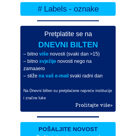
# Labels - oznake
Pretplatite se na
DNEVNI BILTEN
– bitno
više
novosti (svaki dan >15)
– bitno
svježije
novosti nego na
zamaaero
– stiže
na vaš e-mail
svaki radni dan
Na Dnevni bilten su pretplaćene najveće institucije
i zračne luke
Pročitajte više>
POŠALJITE NOVOST