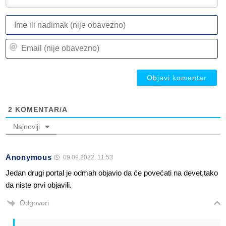
I
ili
n
Em
(n
(n
ob
ob
2
KOMENTAR/A
Najnoviji
Anonymous
09.09.2022. 11:53
Jedan drugi portal je odmah objavio da će povećati na devet,tako
da niste prvi objavili.
Odgovori