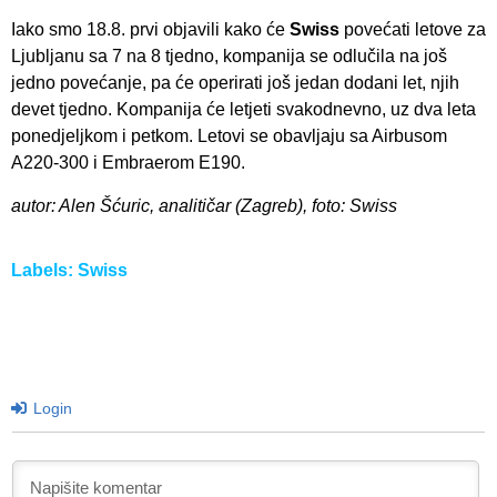
Iako smo 18.8. prvi objavili kako će
Swiss
povećati letove za
Ljubljanu sa 7 na 8 tjedno, kompanija se odlučila na još
jedno povećanje, pa će operirati još jedan dodani let, njih
devet tjedno. Kompanija će letjeti svakodnevno, uz dva leta
ponedjeljkom i petkom. Letovi se obavljaju sa Airbusom
A220-300 i Embraerom E190.
autor: Alen Šćuric, analitičar (Zagreb), foto: Swiss
Labels:
Swiss
Login