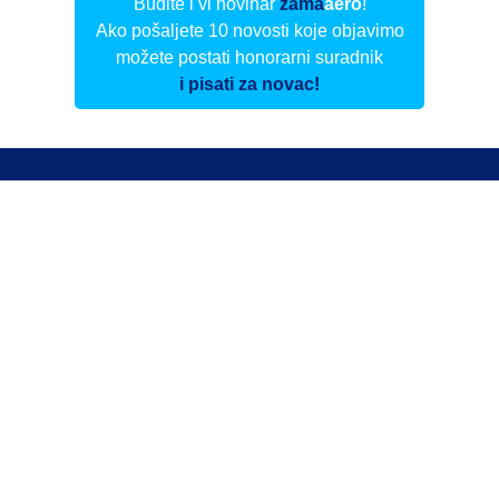
Budite i vi novinar
zama
aero
!
Ako pošaljete 10 novosti koje objavimo
možete postati honorarni suradnik
i pisati za novac!
Info
Pretplata na dnevne biltene
Update
O nama
Kontakt
Impressum
Privacy Policy