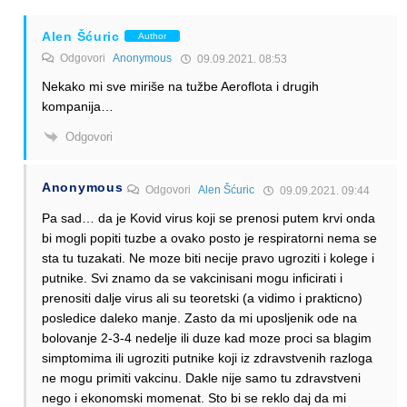
Alen Šćuric
Author
Odgovori
Anonymous
09.09.2021. 08:53
Nekako mi sve miriše na tužbe Aeroflota i drugih
kompanija…
Odgovori
Anonymous
Odgovori
Alen Šćuric
09.09.2021. 09:44
Pa sad… da je Kovid virus koji se prenosi putem krvi onda
bi mogli popiti tuzbe a ovako posto je respiratorni nema se
sta tu tuzakati. Ne moze biti necije pravo ugroziti i kolege i
putnike. Svi znamo da se vakcinisani mogu inficirati i
prenositi dalje virus ali su teoretski (a vidimo i prakticno)
posledice daleko manje. Zasto da mi uposljenik ode na
bolovanje 2-3-4 nedelje ili duze kad moze proci sa blagim
simptomima ili ugroziti putnike koji iz zdravstvenih razloga
ne mogu primiti vakcinu. Dakle nije samo tu zdravstveni
nego i ekonomski momenat. Sto bi se reklo daj da mi