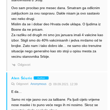
stanovnistva u Srbiji.”
Ovo sam procitao pre mesec dana. Smatram ga odlicnim
zakljuckom za ovu raspravu. Dakle nisam ja ovo sastavio
vec neko drugi.
Mislim da se i dobar deo Hrvata ovde uklapa. O ljudima iz
Bosne da ne pricam.
Za razliku od drugih mi smo jos januara imali 4 vakcine kao
izbor. Stigli smo do 40% vakcinisanih i jedva mrdamo od te
brojke. Zato nam i tako dobro ide… ne samo oko trenutne
situacije nego generalno kao sto stoji u opisu mesta za
vecinu stanovnika Srbije.
Odgovori
Alen Šćuric
Author
Odgovori
Anonymous
09.09.2021. 12:39
E da…
Samo mi nije jasno ovo za talibane. Pa ljudi cijelo vrijeme
nose maske i to puno veće nego ih mi nosimo. Skroz se