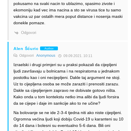
pokusamo na svaki nacin to ublazimo, spasimo zivote i
ekomoniju kad vec ima nacina a sto se virusa tice tu samo
vakcina uz par ostalih mera poput distance i nosenja maski
donekle pomaze.
Odgovori
Alen Šćuric
Author
Odgovori
Anonymous
09.09.2021. 10:11
Izraelski i drugi primjeri su u praksi pokazali da cijepljeni
ljudi završavaju u bolnicama i na respiratoma u jednakom
postotku kao i oni necijepljeni. Dakle taj argument ne stoji.
Uz to cijepljena osoba se može zaraziti i prenositi zarazu.
Dakle sa cijepljenjem zapravo ne dobivate gotovo ništa.
Kako onda u tom kontekstu netko ima alibi da ljudi forsira
da se cijepe i daje im sankcije ako to ne učine?
Na bolovanje se ne ide 2-3-4 tjedna niti ako niste cijepljeni.
Ogromna većina ljudi koji dobiju Covid-19 u karanteni su 10
do 14 dana i bolesni su eventualno 5-6 dana. Bili oni