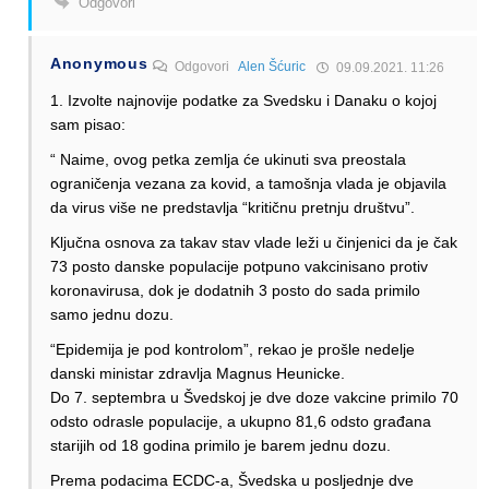
Odgovori
Anonymous
Odgovori
Alen Šćuric
09.09.2021. 11:26
1. Izvolte najnovije podatke za Svedsku i Danaku o kojoj
sam pisao:
“ Naime, ovog petka zemlja će ukinuti sva preostala
ograničenja vezana za kovid, a tamošnja vlada je objavila
da virus više ne predstavlja “kritičnu pretnju društvu”.
Ključna osnova za takav stav vlade leži u činjenici da je čak
73 posto danske populacije potpuno vakcinisano protiv
koronavirusa, dok je dodatnih 3 posto do sada primilo
samo jednu dozu.
“Epidemija je pod kontrolom”, rekao je prošle nedelje
danski ministar zdravlja Magnus Heunicke.
Do 7. septembra u Švedskoj je dve doze vakcine primilo 70
odsto odrasle populacije, a ukupno 81,6 odsto građana
starijih od 18 godina primilo je barem jednu dozu.
Prema podacima ECDC-a, Švedska u posljednje dve