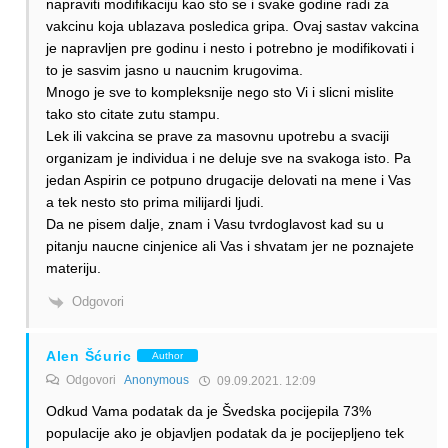
napraviti modifikaciju kao sto se i svake godine radi za
vakcinu koja ublazava posledica gripa. Ovaj sastav vakcina
je napravljen pre godinu i nesto i potrebno je modifikovati i
to je sasvim jasno u naucnim krugovima.
Mnogo je sve to kompleksnije nego sto Vi i slicni mislite
tako sto citate zutu stampu.
Lek ili vakcina se prave za masovnu upotrebu a svaciji
organizam je individua i ne deluje sve na svakoga isto. Pa
jedan Aspirin ce potpuno drugacije delovati na mene i Vas
a tek nesto sto prima milijardi ljudi.
Da ne pisem dalje, znam i Vasu tvrdoglavost kad su u
pitanju naucne cinjenice ali Vas i shvatam jer ne poznajete
materiju.
Odgovori
Alen Šćuric
Author
Odgovori
Anonymous
09.09.2021. 12:09
Odkud Vama podatak da je Švedska pocijepila 73%
populacije ako je objavljen podatak da je pocijepljeno tek