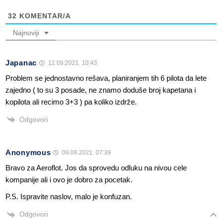
32
KOMENTAR/A
Najnoviji
Japanac
12.09.2021. 10:43
Problem se jednostavno rešava, planiranjem tih 6 pilota da lete
zajedno ( to su 3 posade, ne znamo doduše broj kapetana i
kopilota ali recimo 3+3 ) pa koliko izdrže.
Odgovori
Anonymous
09.09.2021. 07:39
Bravo za Aeroflot. Jos da sprovedu odluku na nivou cele
kompanije ali i ovo je dobro za pocetak.
P.S. Ispravite naslov, malo je konfuzan.
Odgovori