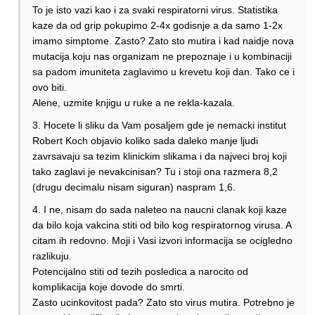
To je isto vazi kao i za svaki respiratorni virus. Statistika
kaze da od grip pokupimo 2-4x godisnje a da samo 1-2x
imamo simptome. Zasto? Zato sto mutira i kad naidje nova
mutacija koju nas organizam ne prepoznaje i u kombinaciji
sa padom imuniteta zaglavimo u krevetu koji dan. Tako ce i
ovo biti.
Alene, uzmite knjigu u ruke a ne rekla-kazala.
3. Hocete li sliku da Vam posaljem gde je nemacki institut
Robert Koch objavio koliko sada daleko manje ljudi
zavrsavaju sa tezim klinickim slikama i da najveci broj koji
tako zaglavi je nevakcinisan? Tu i stoji ona razmera 8,2
(drugu decimalu nisam siguran) naspram 1,6.
4. I ne, nisam do sada naleteo na naucni clanak koji kaze
da bilo koja vakcina stiti od bilo kog respiratornog virusa. A
citam ih redovno. Moji i Vasi izvori informacija se ocigledno
razlikuju.
Potencijalno stiti od tezih posledica a narocito od
komplikacija koje dovode do smrti.
Zasto ucinkovitost pada? Zato sto virus mutira. Potrebno je