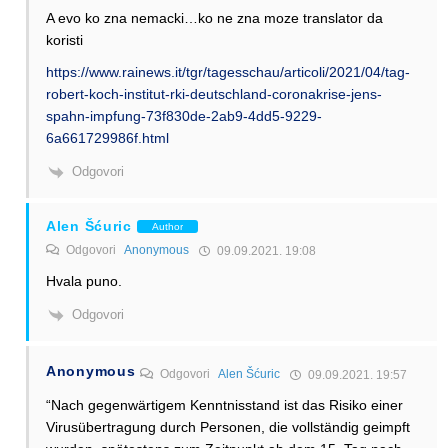
A evo ko zna nemacki…ko ne zna moze translator da
koristi
https://www.rainews.it/tgr/tagesschau/articoli/2021/04/tag-
robert-koch-institut-rki-deutschland-coronakrise-jens-
spahn-impfung-73f830de-2ab9-4dd5-9229-
6a661729986f.html
Odgovori
Alen Šćuric
Author
Odgovori
Anonymous
09.09.2021. 19:08
Hvala puno.
Odgovori
Anonymous
Odgovori
Alen Šćuric
09.09.2021. 19:57
“Nach gegenwärtigem Kenntnisstand ist das Risiko einer
Virusübertragung durch Personen, die vollständig geimpft