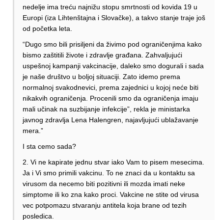
nedelje ima treću najnižu stopu smrtnosti od kovida 19 u
Europi (iza Lihtenštajna i Slovačke), a takvo stanje traje još
od početka leta.
“Dugo smo bili prisiljeni da živimo pod ograničenjima kako
bismo zaštitili živote i zdravlje građana. Zahvaljujući
uspešnoj kampanji vakcinacije, daleko smo dogurali i sada
je naše društvo u boljoj situaciji. Zato idemo prema
normalnoj svakodnevici, prema zajednici u kojoj neće biti
nikakvih ograničenja. Procenili smo da ograničenja imaju
mali učinak na suzbijanje infekcije”, rekla je ministarka
javnog zdravlja Lena Halengren, najavljujući ublažavanje
mera.”
I sta cemo sada?
2. Vi ne kapirate jednu stvar iako Vam to pisem mesecima.
Ja i Vi smo primili vakcinu. To ne znaci da u kontaktu sa
virusom da necemo biti pozitivni ili mozda imati neke
simptome ili ko zna kako proci. Vakcine ne stite od virusa
vec potpomazu stvaranju antitela koja brane od tezih
posledica.