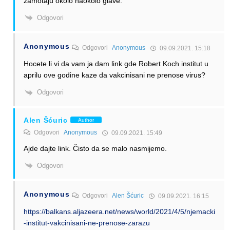
zamotaju okolo naokolo glave.
Odgovori
Anonymous
Odgovori
Anonymous
09.09.2021. 15:18
Hocete li vi da vam ja dam link gde Robert Koch institut u
aprilu ove godine kaze da vakcinisani ne prenose virus?
Odgovori
Alen Šćuric
Author
Odgovori
Anonymous
09.09.2021. 15:49
Ajde dajte link. Čisto da se malo nasmijemo.
Odgovori
Anonymous
Odgovori
Alen Šćuric
09.09.2021. 16:15
https://balkans.aljazeera.net/news/world/2021/4/5/njemacki
-institut-vakcinisani-ne-prenose-zarazu