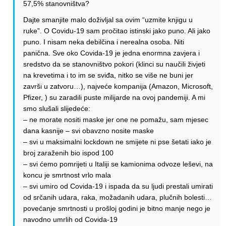
57,5% stanovništva?
Dajte smanjite malo doživljal sa ovim “uzmite knjigu u
ruke”. O Covidu-19 sam pročitao istinski jako puno. Ali jako
puno. I nisam neka debilčina i nerealna osoba. Niti
panična. Sve oko Covida-19 je jedna enormna zavjera i
sredstvo da se stanovništvo pokori (klinci su naučili živjeti
na krevetima i to im se sviđa, nitko se više ne buni jer
završi u zatvoru…), najveće kompanija (Amazon, Microsoft,
Pfizer, ) su zaradili puste milijarde na ovoj pandemiji. A mi
smo slušali slijedeće:
– ne morate nositi maske jer one ne pomažu, sam mjesec
dana kasnije – svi obavzno nosite maske
– svi u maksimalni lockdown ne smijete ni pse šetati iako je
broj zaraženih bio ispod 100
– svi ćemo pomrijeti u Italiji se kamionima odvoze leševi, na
koncu je smrtnost vrlo mala
– svi umiro od Covida-19 i ispada da su ljudi prestali umirati
od srčanih udara, raka, možadanih udara, plučnih bolesti…
povećanje smrtnosti u prošloj godini je bitno manje nego je
navodno umrlih od Covida-19