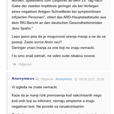
wurden, spätestens zum Zeitpunkt ab dem 15. Tag nach
Gabe der zweiten Impfdosis geringer als bei Vorliegen
eines negativen Antigen-Schnelltests bei symptomlosen
infizierten Personen”, zitiert das ARD-Hauptstadtstudio aus
dem RKI-Bericht an den deutschen Gesundheitsminister
Jens Spahn.“
Lepo jasno pise da je mogucnost sirenja manja a ne da ne
postoji. Zasto izvrce Anon reci?
Geringer znaci manja za one koji ne znaju nemacki.
I to smo znali odmah, ne vidim ovde nikakvu novost.
Odgovori
Anonymous
Odgovori
Anonymous
09.09.2021. 20:06
Vi izgleda ne znate nemacki.
Kaze da je manji rizik prenosenja kod vakcinisanih nego
kod onih koji su inficirani, nemaju simptome a imaju
negativan test. Ne porede sa nevakcinisanim.