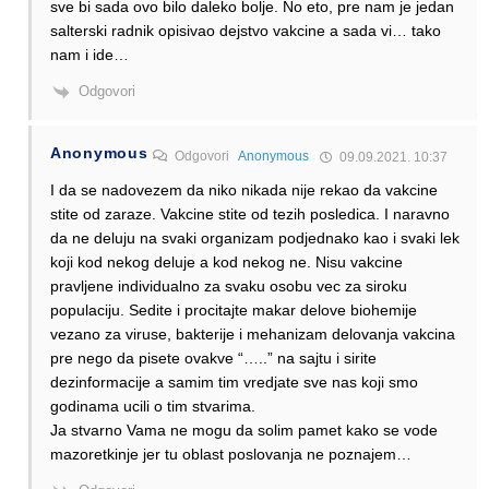
sve bi sada ovo bilo daleko bolje. No eto, pre nam je jedan
salterski radnik opisivao dejstvo vakcine a sada vi… tako
nam i ide…
Odgovori
Anonymous
Odgovori
Anonymous
09.09.2021. 10:37
I da se nadovezem da niko nikada nije rekao da vakcine
stite od zaraze. Vakcine stite od tezih posledica. I naravno
da ne deluju na svaki organizam podjednako kao i svaki lek
koji kod nekog deluje a kod nekog ne. Nisu vakcine
pravljene individualno za svaku osobu vec za siroku
populaciju. Sedite i procitajte makar delove biohemije
vezano za viruse, bakterije i mehanizam delovanja vakcina
pre nego da pisete ovakve “…..” na sajtu i sirite
dezinformacije a samim tim vredjate sve nas koji smo
godinama ucili o tim stvarima.
Ja stvarno Vama ne mogu da solim pamet kako se vode
mazoretkinje jer tu oblast poslovanja ne poznajem…