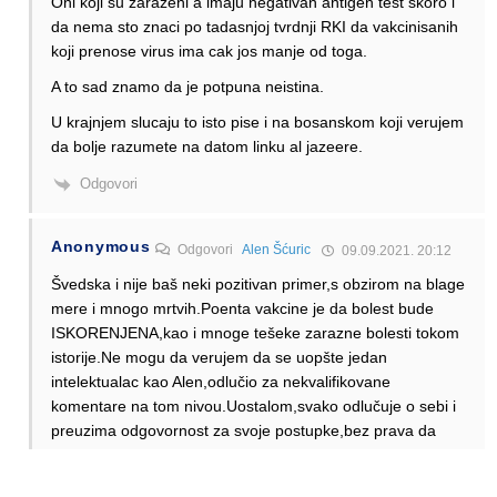
Oni koji su zarazeni a imaju negativan antigen test skoro i
da nema sto znaci po tadasnjoj tvrdnji RKI da vakcinisanih
koji prenose virus ima cak jos manje od toga.
A to sad znamo da je potpuna neistina.
U krajnjem slucaju to isto pise i na bosanskom koji verujem
da bolje razumete na datom linku al jazeere.
Odgovori
Anonymous
Odgovori
Alen Šćuric
09.09.2021. 20:12
Švedska i nije baš neki pozitivan primer,s obzirom na blage
mere i mnogo mrtvih.Poenta vakcine je da bolest bude
ISKORENJENA,kao i mnoge tešeke zarazne bolesti tokom
istorije.Ne mogu da verujem da se uopšte jedan
intelektualac kao Alen,odlučio za nekvalifikovane
komentare na tom nivou.Uostalom,svako odlučuje o sebi i
preuzima odgovornost za svoje postupke,bez prava da
ugrozi pri tome nekog drugog.Odoh sutra po treću dozu,a
vi pišite i dalje “stručne” komentare potkrepljene statistikom