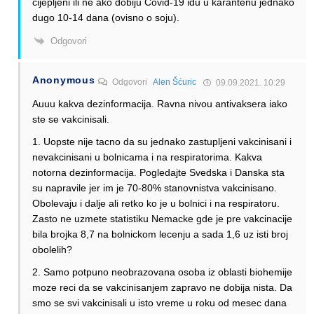
cijepljeni ili ne ako dobiju Covid-19 idu u karantenu jednako
dugo 10-14 dana (ovisno o soju).
Odgovori
Anonymous
Odgovori
Alen Šćuric
09.09.2021. 10:29
Auuu kakva dezinformacija. Ravna nivou antivaksera iako
ste se vakcinisali.
1. Uopste nije tacno da su jednako zastupljeni vakcinisani i
nevakcinisani u bolnicama i na respiratorima. Kakva
notorna dezinformacija. Pogledajte Svedska i Danska sta
su napravile jer im je 70-80% stanovnistva vakcinisano.
Obolevaju i dalje ali retko ko je u bolnici i na respiratoru.
Zasto ne uzmete statistiku Nemacke gde je pre vakcinacije
bila brojka 8,7 na bolnickom lecenju a sada 1,6 uz isti broj
obolelih?
2. Samo potpuno neobrazovana osoba iz oblasti biohemije
moze reci da se vakcinisanjem zapravo ne dobija nista. Da
smo se svi vakcinisali u isto vreme u roku od mesec dana