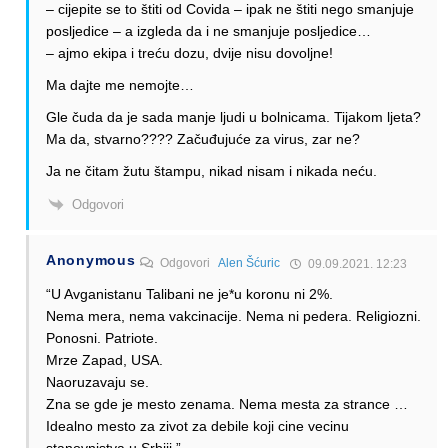
– cijepite se to štiti od Covida – ipak ne štiti nego smanjuje
posljedice – a izgleda da i ne smanjuje posljedice…
– ajmo ekipa i treću dozu, dvije nisu dovoljne!
Ma dajte me nemojte…
Gle čuda da je sada manje ljudi u bolnicama. Tijakom ljeta?
Ma da, stvarno???? Začuđujuće za virus, zar ne?
Ja ne čitam žutu štampu, nikad nisam i nikada neću.
Odgovori
Anonymous
Odgovori
Alen Šćuric
09.09.2021. 12:23
“U Avganistanu Talibani ne je*u koronu ni 2%.
Nema mera, nema vakcinacije. Nema ni pedera. Religiozni.
Ponosni. Patriote.
Mrze Zapad, USA.
Naoruzavaju se.
Zna se gde je mesto zenama. Nema mesta za strance …
Idealno mesto za zivot za debile koji cine vecinu