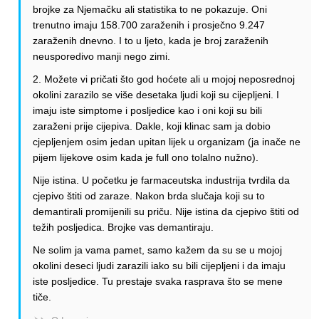
brojke za Njemačku ali statistika to ne pokazuje. Oni
trenutno imaju 158.700 zaraženih i prosječno 9.247
zaraženih dnevno. I to u ljeto, kada je broj zaraženih
neusporedivo manji nego zimi.
2. Možete vi pričati što god hoćete ali u mojoj neposrednoj
okolini zarazilo se više desetaka ljudi koji su cijepljeni. I
imaju iste simptome i posljedice kao i oni koji su bili
zaraženi prije cijepiva. Dakle, koji klinac sam ja dobio
cjepljenjem osim jedan upitan lijek u organizam (ja inače ne
pijem lijekove osim kada je full ono tolalno nužno).
Nije istina. U početku je farmaceutska industrija tvrdila da
cjepivo štiti od zaraze. Nakon brda slučaja koji su to
demantirali promijenili su priču. Nije istina da cjepivo štiti od
težih posljedica. Brojke vas demantiraju.
Ne solim ja vama pamet, samo kažem da su se u mojoj
okolini deseci ljudi zarazili iako su bili cijepljeni i da imaju
iste posljedice. Tu prestaje svaka rasprava što se mene
tiče.