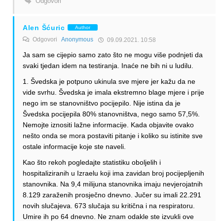
Odgovori
Alen Šćuric
Author
Odgovori
Anonymous
09.09.2021. 10:58
Ja sam se cijepio samo zato što ne mogu više podnjeti da
svaki tjedan idem na testiranja. Inaće ne bih ni u ludilu.
1. Švedska je potpuno ukinula sve mjere jer kažu da ne
vide svrhu. Švedska je imala ekstremno blage mjere i prije
nego im se stanovništvo pocijepilo. Nije istina da je
Švedska pocijepila 80% stanovništva, nego samo 57,5%.
Nemojte iznositi lažne informacije. Kada objavite ovako
nešto onda se mora postaviti pitanje i koliko su istinite sve
ostale informacije koje ste naveli.
Kao što rekoh pogledajte statistiku oboljelih i
hospitaliziranih u Izraelu koji ima zavidan broj pocijepljenih
stanovnika. Na 9,4 milijuna stanovnika imaju nevjerojatnih
8.129 zaraženih prosječno dnevno. Jučer su imali 22.291
novih slučajeva. 673 slučaja su kritična i na respiratoru.
Umire ih po 64 dnevno. Ne znam odakle ste izvukli ove