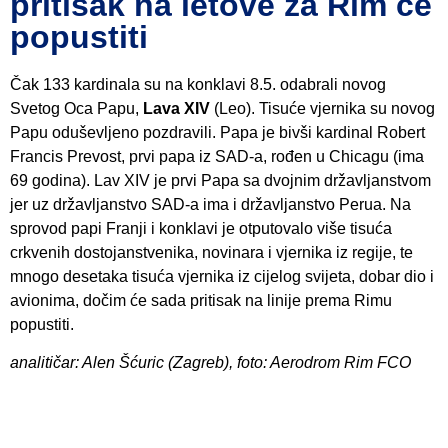
pritisak na letove za Rim će
popustiti
Čak 133 kardinala su na konklavi 8.5. odabrali novog
Svetog Oca Papu,
Lava XIV
(Leo). Tisuće vjernika su novog
Papu oduševljeno pozdravili. Papa je bivši kardinal Robert
Francis Prevost, prvi papa iz SAD-a, rođen u Chicagu (ima
69 godina). Lav XIV je prvi Papa sa dvojnim državljanstvom
jer uz državljanstvo SAD-a ima i državljanstvo Perua. Na
sprovod papi Franji i konklavi je otputovalo više tisuća
crkvenih dostojanstvenika, novinara i vjernika iz regije, te
mnogo desetaka tisuća vjernika iz cijelog svijeta, dobar dio i
avionima, dočim će sada pritisak na linije prema Rimu
popustiti.
analitičar: Alen Šćuric (Zagreb), foto: Aerodrom Rim FCO