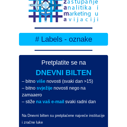
# Labels - oznake
Pretplatite se na
DNEVNI BILTEN
– bitno
više
novosti (svaki dan >15)
– bitno
svježije
novosti nego na
zamaaero
– stiže
na vaš e-mail
svaki radni dan
Na Dnevni bilten su pretplaćene najveće institucije
i zračne luke