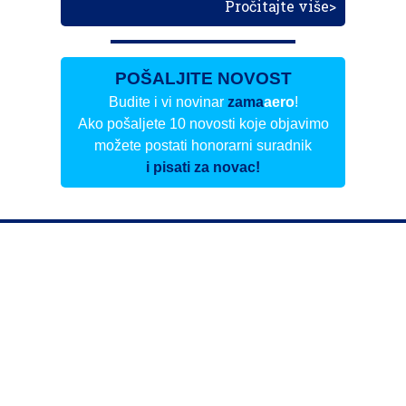
Pročitajte više>
POŠALJITE NOVOST
Budite i vi novinar
zama
aero
!
Ako pošaljete 10 novosti koje objavimo
možete postati honorarni suradnik
i pisati za novac!
Info
Pretplata na dnevne biltene
Update
O nama
Kontakt