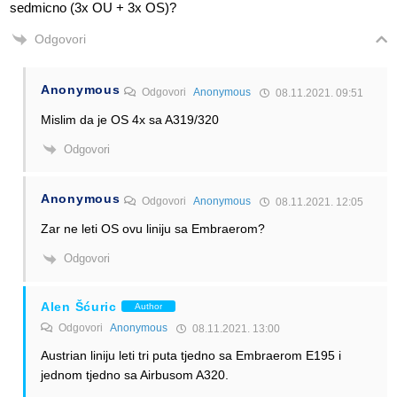
sedmicno (3x OU + 3x OS)?
Odgovori
Anonymous
Odgovori
Anonymous
08.11.2021. 09:51
Mislim da je OS 4x sa A319/320
Odgovori
Anonymous
Odgovori
Anonymous
08.11.2021. 12:05
Zar ne leti OS ovu liniju sa Embraerom?
Odgovori
Alen Šćuric
Author
Odgovori
Anonymous
08.11.2021. 13:00
Austrian liniju leti tri puta tjedno sa Embraerom E195 i
jednom tjedno sa Airbusom A320.