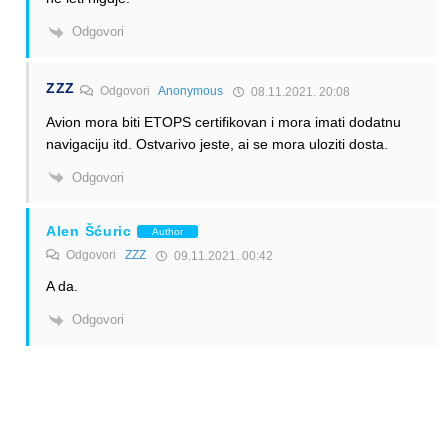
Odgovori
ZZZ
Odgovori
Anonymous
08.11.2021. 20:08
Avion mora biti ETOPS certifikovan i mora imati dodatnu
navigaciju itd. Ostvarivo jeste, ai se mora uloziti dosta.
Odgovori
Alen Šćuric
Author
Odgovori
ZZZ
09.11.2021. 00:42
A da.
Odgovori