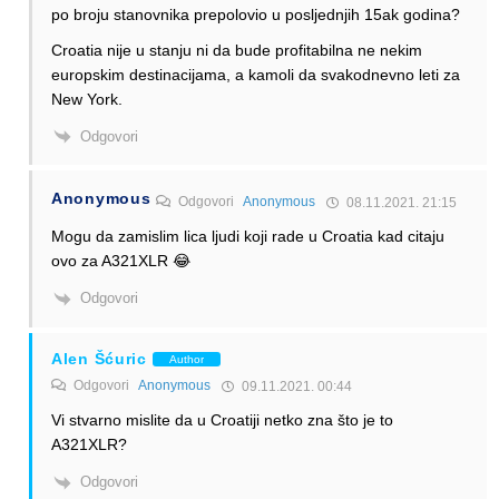
po broju stanovnika prepolovio u posljednjih 15ak godina?
Croatia nije u stanju ni da bude profitabilna ne nekim
europskim destinacijama, a kamoli da svakodnevno leti za
New York.
Odgovori
Anonymous
Odgovori
Anonymous
08.11.2021. 21:15
Mogu da zamislim lica ljudi koji rade u Croatia kad citaju
ovo za A321XLR 😂
Odgovori
Alen Šćuric
Author
Odgovori
Anonymous
09.11.2021. 00:44
Vi stvarno mislite da u Croatiji netko zna što je to
A321XLR?
Odgovori