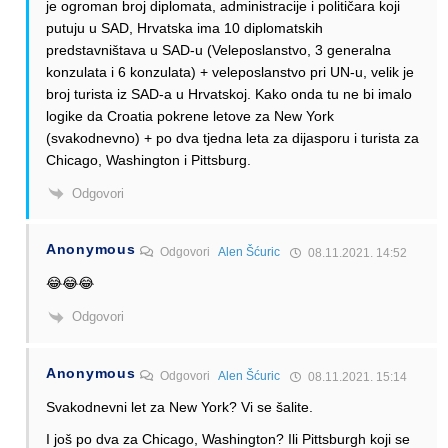
je ogroman broj diplomata, administracije i političara koji
putuju u SAD, Hrvatska ima 10 diplomatskih
predstavništava u SAD-u (Veleposlanstvo, 3 generalna
konzulata i 6 konzulata) + veleposlanstvo pri UN-u, velik je
broj turista iz SAD-a u Hrvatskoj. Kako onda tu ne bi imalo
logike da Croatia pokrene letove za New York
(svakodnevno) + po dva tjedna leta za dijasporu i turista za
Chicago, Washington i Pittsburg.
Odgovori
Anonymous
Odgovori
Alen Šćuric
08.11.2021. 14:52
😂😂😂
Odgovori
Anonymous
Odgovori
Alen Šćuric
08.11.2021. 15:14
Svakodnevni let za New York? Vi se šalite.
I još po dva za Chicago, Washington? Ili Pittsburgh koji se