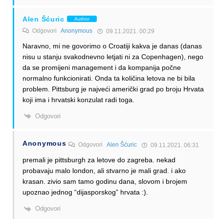
Alen Šćuric
Author
Odgovori
Anonymous
09.11.2021. 00:29
Naravno, mi ne govorimo o Croatiji kakva je danas (danas
nisu u stanju svakodnevno letjati ni za Copenhagen), nego
da se promijeni management i da kompanija počne
normalno funkcionirati. Onda ta količina letova ne bi bila
problem. Pittsburg je najveći američki grad po broju Hrvata
koji ima i hrvatski konzulat radi toga.
Odgovori
Anonymous
Odgovori
Alen Šćuric
09.11.2021. 06:31
premali je pittsburgh za letove do zagreba. nekad
probavaju malo london, ali stvarno je mali grad. i ako
krasan. zivio sam tamo godinu dana, slovom i brojem
upoznao jednog “dijasporskog” hrvata :).
Odgovori