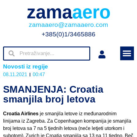
zama
aero
zamaaero@zamaaero.com
+385(0)1/3465886
Novosti iz regije
08.11.2021
00:47
SMANJENJA: Croatia
smanjila broj letova
Croatia Airlines
je smanjila letove iz međunarodnim
linijama iz Zagreba. Za Copenhagen kompanija je smanjila
broj letova sa 7 na 5 tjednih letova (neće letjeti utorkom i
subotom). Zurich je Croatia smanjila sa 13 na 11 tjedno. Beč