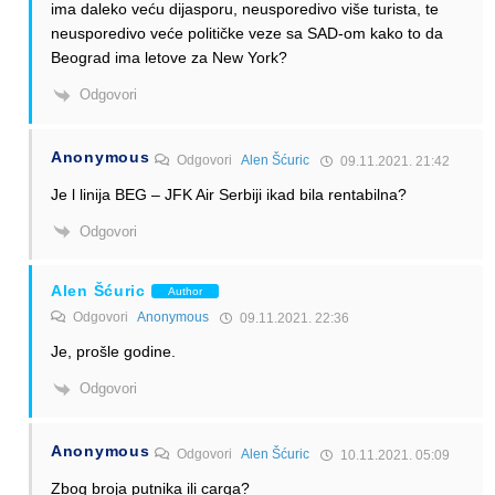
ima daleko veću dijasporu, neusporedivo više turista, te
neusporedivo veće političke veze sa SAD-om kako to da
Beograd ima letove za New York?
Odgovori
Anonymous
Odgovori
Alen Šćuric
09.11.2021. 21:42
Je l linija BEG – JFK Air Serbiji ikad bila rentabilna?
Odgovori
Alen Šćuric
Author
Odgovori
Anonymous
09.11.2021. 22:36
Je, prošle godine.
Odgovori
Anonymous
Odgovori
Alen Šćuric
10.11.2021. 05:09
Zbog broja putnika ili carga?