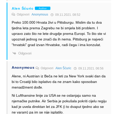
Alen Šćuric
Author
Odgovori
Anonymous
09.11.2021. 08:52
Preko 100.000 Hrvata živi u Pittsburgu. Mislim da tu dva
tjedna leta prema Zagrebu ne bi smjela biti problem. I
upravo zato što ne lete drugdje prema Europi. To što ste vi
upoznali jednog ne znači da ih nema. Pittsburg je najveći
“hrvatski” grad izvan Hrvatske, radi čega i ima konzulat.
Odgovori
Anonymous
Odgovori
Alen Šćuric
09.11.2021. 06:56
Alene, ni Austrian iz Beča ne leti za New York svaki dan da
bi to Croatiji bilo isplativo da ne znam kako sposoban
menadžment dođe.
Ni Lufthansine linije za USA se ne oslanjaju samo na
njemačke putnike. Air Serbia je pokušala pokriti cijelu regiju
kad je uvela direktan let za JFK (i to dvaput tjedno ako se
ne varam) pa im se nije isplatilo.