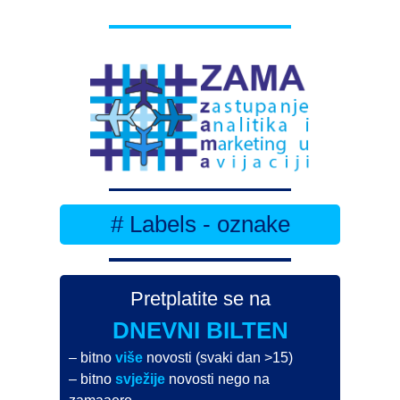
# Labels - oznake
Pretplatite se na
DNEVNI BILTEN
– bitno
više
novosti (svaki dan >15)
– bitno
svježije
novosti nego na