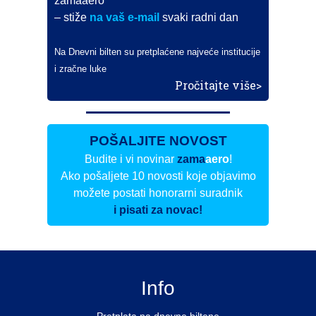
zamaaero
– stiže
na vaš e-mail
svaki radni dan
Na Dnevni bilten su pretplaćene najveće institucije
i zračne luke
Pročitajte više>
POŠALJITE NOVOST
Budite i vi novinar
zama
aero
!
Ako pošaljete 10 novosti koje objavimo
možete postati honorarni suradnik
i pisati za novac!
Info