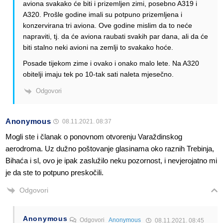
aviona svakako će biti i prizemljen zimi, posebno A319 i
A320. Prošle godine imali su potpuno prizemljena i
konzervirana tri aviona. Ove godine mislim da to neće
napraviti, tj. da će aviona raubati svakih par dana, ali da će
biti stalno neki avioni na zemlji to svakako hoće.
Posade tijekom zime i ovako i onako malo lete. Na A320
obitelji imaju tek po 10-tak sati naleta mjesečno.
Odgovori
Anonymous
08.11.2021. 08:37
Mogli ste i članak o ponovnom otvorenju Varaždinskog
aerodroma. Uz dužno poštovanje glasinama oko raznih Trebinja,
Bihaća i sl, ovo je ipak zaslužilo neku pozornost, i nevjerojatno mi
je da ste to potpuno preskočili.
Odgovori
Anonymous
Odgovori
Anonymous
08.11.2021. 08:45