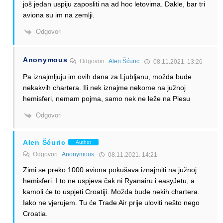
još jedan uspiju zaposliti na ad hoc letovima. Dakle, bar tri
aviona su im na zemlji.
Odgovori
Anonymous
Odgovori
Alen Šćuric
08.11.2021. 13:26
Pa iznajmljuju im ovih dana za Ljubljanu, možda bude
nekakvih chartera. Ili nek iznajme nekome na južnoj
hemisferi, nemam pojma, samo nek ne leže na Plesu
Odgovori
Alen Šćuric
Author
Odgovori
Anonymous
08.11.2021. 14:21
Zimi se preko 1000 aviona pokušava iznajmiti na južnoj
hemisferi. I to ne uspjeva čak ni Ryanairu i easyJetu, a
kamoli će to uspjeti Croatiji. Možda bude nekih chartera.
Iako ne vjerujem. Tu će Trade Air prije uloviti nešto nego
Croatia.