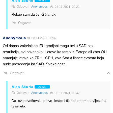
Alen Šćuric
Author
Odgovori
Anonymous
08.11.2021. 09:21
Rekao sam da će ići članak.
Odgovori
Anonymous
08.11.2021. 08:32
Od danas vakcinisani EU gradjani mogu uci u SAD bez
restrikcija, svi povecavaju letove ka tamo iz Evrope ali zato OU
smanjuje letove ka ZRH i CPH, dva Star Alliance cvorsta koja
nude presedanja ka SAD. Svaka cast.
Odgovori
Alen Šćuric
Author
Odgovori
Anonymous
08.11.2021. 08:47
Da, svi povečavaju letove. Imate i članak o tome u vijestima
iz svijeta.