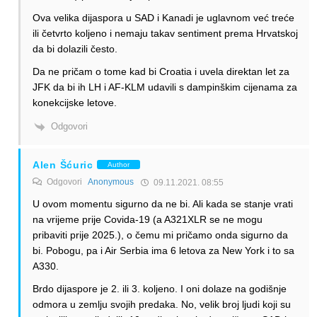
Ova velika dijaspora u SAD i Kanadi je uglavnom već treće
ili četvrto koljeno i nemaju takav sentiment prema Hrvatskoj
da bi dolazili često.
Da ne pričam o tome kad bi Croatia i uvela direktan let za
JFK da bi ih LH i AF-KLM udavili s dampinškim cijenama za
konekcijske letove.
Odgovori
Alen Šćuric
Author
Odgovori
Anonymous
09.11.2021. 08:55
U ovom momentu sigurno da ne bi. Ali kada se stanje vrati
na vrijeme prije Covida-19 (a A321XLR se ne mogu
pribaviti prije 2025.), o čemu mi pričamo onda sigurno da
bi. Pobogu, pa i Air Serbia ima 6 letova za New York i to sa
A330.
Brdo dijaspore je 2. ili 3. koljeno. I oni dolaze na godišnje
odmora u zemlju svojih predaka. No, velik broj ljudi koji su