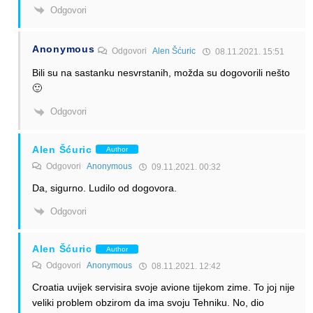
Odgovori
Anonymous
Odgovori
Alen Šćuric
08.11.2021. 15:51
Bili su na sastanku nesvrstanih, možda su dogovorili nešto
🙂
Odgovori
Alen Šćuric
Author
Odgovori
Anonymous
09.11.2021. 00:32
Da, sigurno. Ludilo od dogovora.
Odgovori
Alen Šćuric
Author
Odgovori
Anonymous
08.11.2021. 12:42
Croatia uvijek servisira svoje avione tijekom zime. To joj nije
veliki problem obzirom da ima svoju Tehniku. No, dio