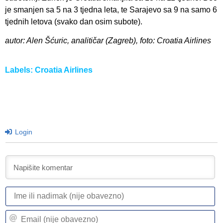
je smanjen sa 5 na 3 tjedna leta, te Sarajevo sa 9 na samo 6
tjednih letova (svako dan osim subote).
autor: Alen Šćuric, analitičar (Zagreb), foto: Croatia Airlines
Labels:
Croatia Airlines
Login
I
ili
n
Em
(n
(n