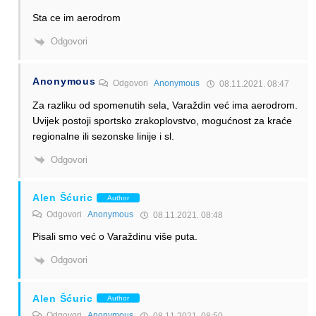
Sta ce im aerodrom
Odgovori
Anonymous
Odgovori
Anonymous
08.11.2021. 08:47
Za razliku od spomenutih sela, Varaždin već ima aerodrom.
Uvijek postoji sportsko zrakoplovstvo, mogućnost za kraće
regionalne ili sezonske linije i sl.
Odgovori
Alen Šćuric
Author
Odgovori
Anonymous
08.11.2021. 08:48
Pisali smo već o Varaždinu više puta.
Odgovori
Alen Šćuric
Author
Odgovori
Anonymous
08.11.2021. 08:50