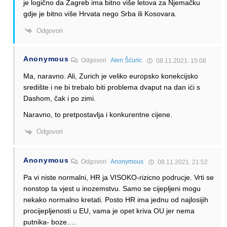
je logično da Zagreb ima bitno više letova za Njemačku
gdje je bitno više Hrvata nego Srba ili Kosovara.
Odgovori
Anonymous
Odgovori
Alen Šćuric
08.11.2021. 15:08
Ma, naravno. Ali, Zurich je veliko europsko konekcijsko
središte i ne bi trebalo biti problema dvaput na dan ići s
Dashom, čak i po zimi.
Naravno, to pretpostavlja i konkurentne cijene.
Odgovori
Anonymous
Odgovori
Anonymous
08.11.2021. 21:52
Pa vi niste normalni, HR ja VISOKO-rizicno podrucje. Vrti se
nonstop ta vjest u inozemstvu. Samo se cijepljeni mogu
nekako normalno kretati. Posto HR ima jednu od najlosijih
procijepljenosti u EU, vama je opet kriva OU jer nema
putnika- boze….