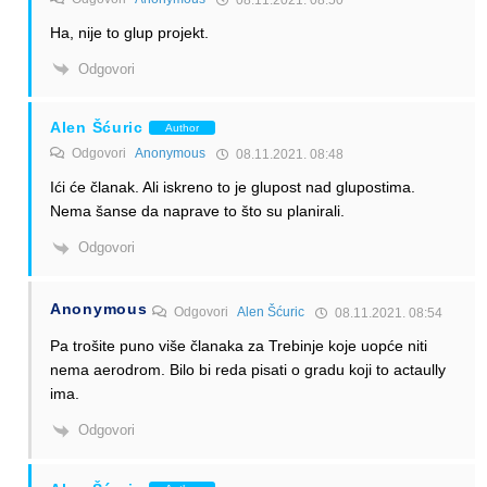
Ha, nije to glup projekt.
Odgovori
Alen Šćuric
Author
Odgovori
Anonymous
08.11.2021. 08:48
Ići će članak. Ali iskreno to je glupost nad glupostima.
Nema šanse da naprave to što su planirali.
Odgovori
Anonymous
Odgovori
Alen Šćuric
08.11.2021. 08:54
Pa trošite puno više članaka za Trebinje koje uopće niti
nema aerodrom. Bilo bi reda pisati o gradu koji to actaully
ima.
Odgovori