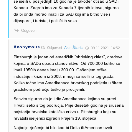
se iselili u posljednjih 10 godina je također otišao u SAD i
Kanadu. Zagreb ima za Kanadu 7 tjednih letova, sigurno
da bi onda morao imati i za SAD koji ima bitno više i
dijaspore, i turista, i političkih veza.
Odgovori
Anonymous
Odgovori
Alen Šćuric
09.11.2021. 14:52
Pittsburgh je jedan od američkih “shrinking cities”, gradova
kojima u SADu opada stanovništvo. Od 700.000 koliko su
imali 1950ih danas imaju 300.00. Gašenjem teške
industrije i krizom iz 2008. mnogi su iselili iz tog grada.
Koliko točno ima Amerikanaca hrvatskog podrijetla u širem
gradskom području teško je procijeniti.
Sasvim sigurno da je i dio Amerikanaca kojima su preci
Hrvati iselio s tog područja. Prije desetak godina je srušena
najstarija hrvatska katolička crkva u Pittsburghu koju su
hrvatski iseljenici izgradili krajem 19. stoljeća.
Najbolje rješenje bi bilo kad bi Delta ili American uveli