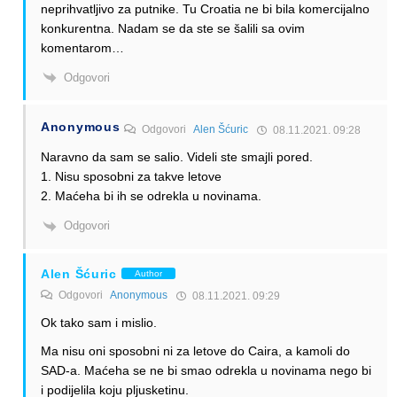
neprihvatljivo za putnike. Tu Croatia ne bi bila komercijalno
konkurentna. Nadam se da ste se šalili sa ovim
komentarom…
Odgovori
Anonymous
Odgovori
Alen Šćuric
08.11.2021. 09:28
Naravno da sam se salio. Videli ste smajli pored.
1. Nisu sposobni za takve letove
2. Maćeha bi ih se odrekla u novinama.
Odgovori
Alen Šćuric
Author
Odgovori
Anonymous
08.11.2021. 09:29
Ok tako sam i mislio.
Ma nisu oni sposobni ni za letove do Caira, a kamoli do
SAD-a. Maćeha se ne bi smao odrekla u novinama nego bi
i podijelila koju pljusketinu.