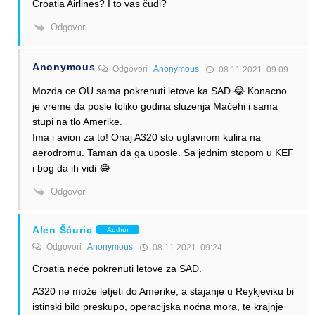
Croatia Airlines? I to vas čudi?
Odgovori
Anonymous
Odgovori
Anonymous
08.11.2021. 09:09
Mozda ce OU sama pokrenuti letove ka SAD 😂 Konacno
je vreme da posle toliko godina sluzenja Maćehi i sama
stupi na tlo Amerike.
Ima i avion za to! Onaj A320 sto uglavnom kulira na
aerodromu. Taman da ga uposle. Sa jednim stopom u KEF
i bog da ih vidi 😂
Odgovori
Alen Šćuric
Author
Odgovori
Anonymous
08.11.2021. 09:24
Croatia neće pokrenuti letove za SAD.
A320 ne može letjeti do Amerike, a stajanje u Reykjeviku bi
istinski bilo preskupo, operacijska noćna mora, te krajnje