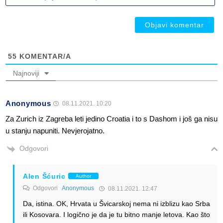
ob
ob
55
KOMENTAR/A
Najnoviji
Anonymous
08.11.2021. 10:20
Za Zurich iz Zagreba leti jedino Croatia i to s Dashom i još ga nisu
u stanju napuniti. Nevjerojatno.
Odgovori
Alen Šćuric
Author
Odgovori
Anonymous
08.11.2021. 12:47
Da, istina. OK, Hrvata u Švicarskoj nema ni izblizu kao Srba
ili Kosovara. I logično je da je tu bitno manje letova. Kao što