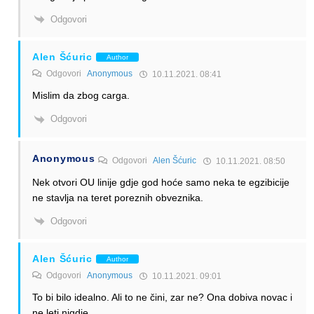
Odgovori
Alen Šćuric
Author
Odgovori
Anonymous
10.11.2021. 08:41
Mislim da zbog carga.
Odgovori
Anonymous
Odgovori
Alen Šćuric
10.11.2021. 08:50
Nek otvori OU linije gdje god hoće samo neka te egzibicije
ne stavlja na teret poreznih obveznika.
Odgovori
Alen Šćuric
Author
Odgovori
Anonymous
10.11.2021. 09:01
To bi bilo idealno. Ali to ne čini, zar ne? Ona dobiva novac i
ne leti nigdje.