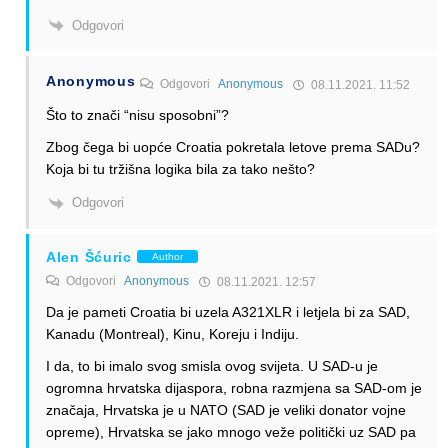
Odgovori
Anonymous
Odgovori
Anonymous
08.11.2021. 11:52
Što to znači “nisu sposobni”?
Zbog čega bi uopće Croatia pokretala letove prema SADu?
Koja bi tu tržišna logika bila za tako nešto?
Odgovori
Alen Šćuric
Author
Odgovori
Anonymous
08.11.2021. 12:57
Da je pameti Croatia bi uzela A321XLR i letjela bi za SAD,
Kanadu (Montreal), Kinu, Koreju i Indiju.
I da, to bi imalo svog smisla ovog svijeta. U SAD-u je
ogromna hrvatska dijaspora, robna razmjena sa SAD-om je
značaja, Hrvatska je u NATO (SAD je veliki donator vojne
opreme), Hrvatska se jako mnogo veže politički uz SAD pa