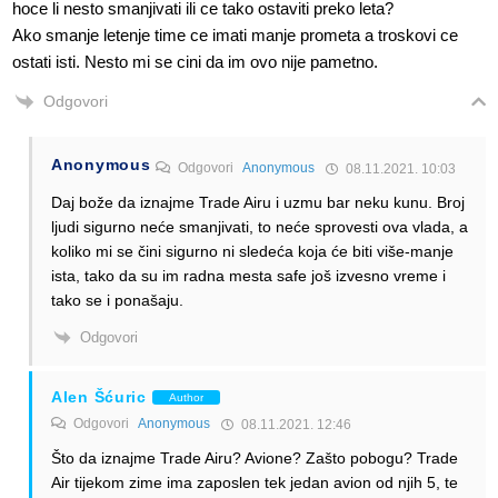
hoce li nesto smanjivati ili ce tako ostaviti preko leta?
Ako smanje letenje time ce imati manje prometa a troskovi ce
ostati isti. Nesto mi se cini da im ovo nije pametno.
Odgovori
Anonymous
Odgovori
Anonymous
08.11.2021. 10:03
Daj bože da iznajme Trade Airu i uzmu bar neku kunu. Broj
ljudi sigurno neće smanjivati, to neće sprovesti ova vlada, a
koliko mi se čini sigurno ni sledeća koja će biti više-manje
ista, tako da su im radna mesta safe još izvesno vreme i
tako se i ponašaju.
Odgovori
Alen Šćuric
Author
Odgovori
Anonymous
08.11.2021. 12:46
Što da iznajme Trade Airu? Avione? Zašto pobogu? Trade
Air tijekom zime ima zaposlen tek jedan avion od njih 5, te