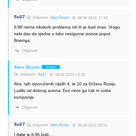
Su27
Odgovori
Alen Šćuric
08.06.2023. 17:42
Il-96 nema nikakvih problema niti ih je ikad imao. Vragu
nebi dao da sjedne u tako nesigurne avione poput
Boeinga.
Odgovori
Alen Šćuric
Author
Odgovori
Su27
08.06.2023. 19:25
Aha, njih isporučenih cijelih 4, te 10 za Državu Rusiju.
Ludilo od dobrog aviona. Evo neće ga čak ni ruske
kompanije.
Odgovori
Su27
Odgovori
Alen Šćuric
09.06.2023. 05:51
I dalje je Il-96 bolji…