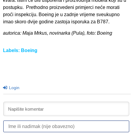
kvara. Istim će biti usporena i proizvodnja modela koji su u
postupku. Prethodno proizvedeni primjerci neće morati
proći inspekciju. Boeing je u zadnje vrijeme sveukupno
imao skoro dvije godine zastoja isporuka za B787.
autorica: Maja Mrkus, novinarka (Pula), foto: Boeing
Labels:
Boeing
Login
I
ili
n