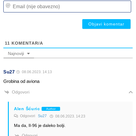
Em
(n
(n
ob
ob
11
KOMENTAR/A
Najnoviji
Su27
08.06.2023. 14:13
Grobina od aviona
Odgovori
Alen Šćuric
Author
Odgovori
Su27
08.06.2023. 14:23
Ma da, Il-96 je daleko bolji.
Odgovori