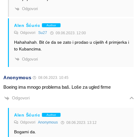
Odgovori
Alen Šćuric
Author
Odgovori
Su27
09.06.2023. 12:00
Hahahahah. Bit će da se zato i prodao u cijelih 4 primjerka i
to Kubancima.
Odgovori
Anonymous
08.06.2023. 10:45
Boeing ima mnogo problema baš. Loše za ugled firme
Odgovori
Alen Šćuric
Author
Odgovori
Anonymous
08.06.2023. 13:12
Bogami da.