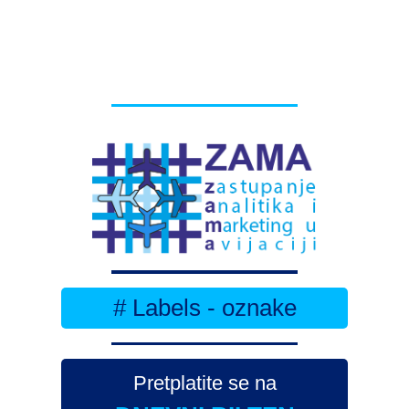
# Labels - oznake
Pretplatite se na