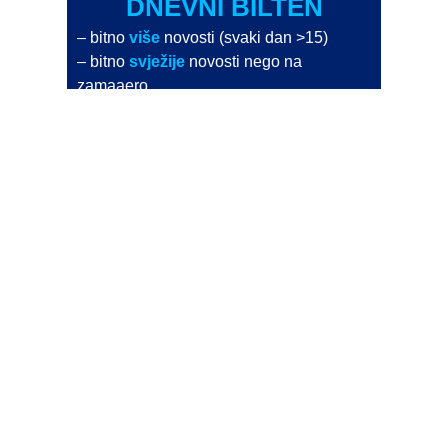
DNEVNI BILTEN
– bitno
više
novosti (svaki dan >15)
– bitno
svježije
novosti nego na
zamaaero
– stiže
na vaš e-mail
svaki radni dan
Na Dnevni bilten su pretplaćene najveće institucije
i zračne luke
Pročitajte više>
POŠALJITE NOVOST
Budite i vi novinar
zama
aero
!
Ako pošaljete 10 novosti koje objavimo
možete postati honorarni suradnik
i pisati za novac!