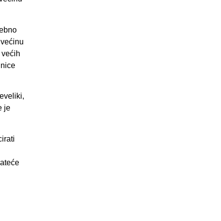
rebno
. većinu
 većih
lnice
veliki,
 je
irati
rateće