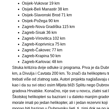
Osijek-Vukovar 19 km
Osijek-Beli Manastir 38 km
Osijek-Slavonski Brod 71 km
Osijek-Požega 90 km
Zagreb-Nova Gradiška 115 km
Zagreb-Sisak 36 km
Zagreb-Virovitica 102 km
Zagreb-Koprivnica 75 km
Zagreb-Čakovec 77 km
Zagreb-Krapina 50 km
Zagreb-Karlovac 48 km
Struka kritizira dvije odluke iz programa. Prva je da Du
km, a Divulja i Cavtata 200 km. To znači da helikopteru t
trebati više od zlatnog sata. Autori projekta naglašavaj
kao i da su svi otoci osim Mljeta bliži Splitu nego Dubro
gradova Hrvatske. Konačno, nije sve u novcu, zlatni sat 
Škotskoj helikopteri su bazirani i u daleko manjim gra
morale imati po jedan helikopter, ali i jedan rezervni koji
mogao biti baziran u Dubrovniku ljeti, tj. zimi dok se po