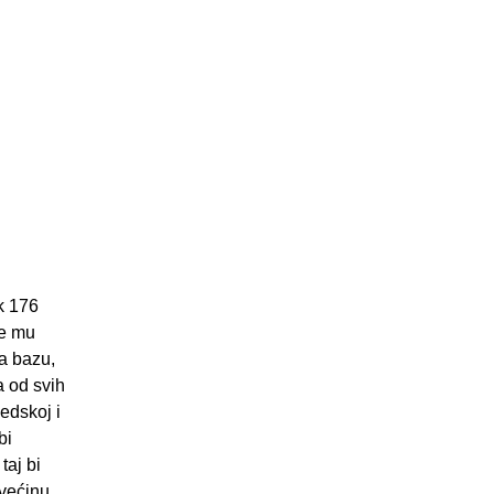
k 176
će mu
za bazu,
a od svih
edskoj i
bi
taj bi
 većinu