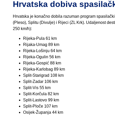
Hrvatska dobiva spasilač
Hrvatska je konačno dobila razuman program spasilačkih
(Pleso), Splitu (Divulje) i Rijeci (ZL Krk). Udaljenost dest
250 km/h):
Rijeka-Pula 61 km
Rijaka-Umag 89 km
Rijeka-Lošinju 64 km
Rijeka-Ogulin 56 km
Rijeka-Gospić 88 km
Rijeka-Karlobag 89 km
Split-Starigrad 108 km
Split-Zadar 106 km
Split-Vis 55 km
Split-Korčula 82 km
Split-Lastovo 99 km
Split-Ploče 107 km
Osijek-Županja 44 km