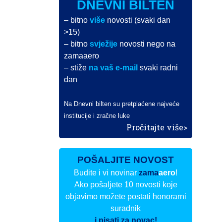
DNEVNI BILTEN
– bitno
više
novosti (svaki dan
>15)
– bitno
svježije
novosti nego na
zamaaero
– stiže
na vaš e-mail
svaki radni
dan
Na Dnevni bilten su pretplaćene najveće
institucije i zračne luke
Pročitajte više>
POŠALJITE NOVOST
Budite i vi novinar
zama
aero
!
Ako pošaljete 10 novosti koje
objavimo možete postati honorarni
suradnik
i pisati za novac!