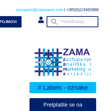
zamaaero@zamaaero.com
| +385(0)1/3465886
 POJMOVI
# Labels - oznake
Pretplatite se na