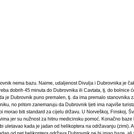
brovnik nema bazu. Naime, udaljenost Divulja i Dubrovnika je ča
reba dobrih 45 minuta do Dubrovnika ili Cavtata, tj. do bolnice 
u da je Dubrovnik puno premalen, tj. da ima premalo stanovnika 
vniku, no pritom zanemaruju da Dubrovnik ljeti ima najviše turist
bi morao biti standard za cijelu državu. U Norveškoj, Finskoj, Šv
dovima jer su nužnost za hitnu medicinsku pomoć. Konačno baze 
 bi uletavao kada je jadan od helikoptera na održavanju (zimi). A 
 jedan od pet helikoptera održava Dubrovnik ne bi imao baze, ali