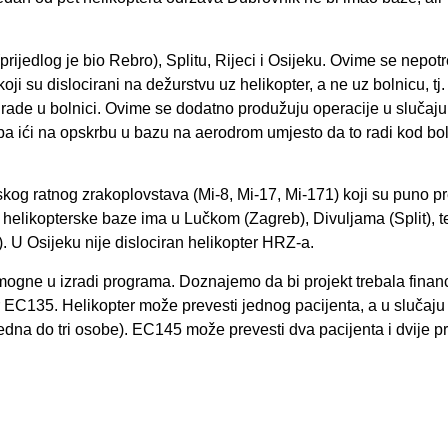
(prijedlog je bio Rebro), Splitu, Rijeci i Osijeku. Ovime se nepot
koji su dislocirani na dežurstvu uz helikopter, a ne uz bolnicu, tj
 rade u bolnici. Ovime se dodatno produžuju operacije u slučaju
reba ići na opskrbu u bazu na aerodrom umjesto da to radi kod bo
og ratnog zrakoplovstava (Mi-8, Mi-17, Mi-171) koji su puno pre
 helikopterske baze ima u Lučkom (Zagreb), Divuljama (Split), te
). U Osijeku nije dislociran helikopter HRZ-a.
ogne u izradi programa. Doznajemo da bi projekt trebala financ
r EC135. Helikopter može prevesti jednog pacijenta, a u slučaju
(jedna do tri osobe). EC145 može prevesti dva pacijenta i dvije p