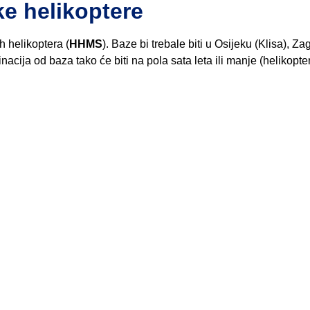
ke helikoptere
 helikoptera (
HHMS
). Baze bi trebale biti u Osijeku (Klisa), Z
inacija od baza tako će biti na pola sata leta ili manje (helikopter