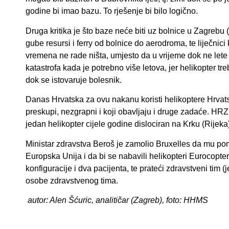
godine bi imao bazu. To rješenje bi bilo logično.
Druga kritika je što baze neće biti uz bolnice u Zagrebu 
gube resursi i ferry od bolnice do aerodroma, te liječnici 
vremena ne rade ništa, umjesto da u vrijeme dok ne lete
katastrofa kada je potrebno više letova, jer helikopter t
dok se istovaruje bolesnik.
Danas Hrvatska za ovu nakanu koristi helikoptere Hrvatsk
preskupi, nezgrapni i koji obavljaju i druge zadaće. HRZ
jedan helikopter cijele godine dislociran na Krku (Rijeka
Ministar zdravstva Beroš je zamolio Bruxelles da mu pom
Europska Unija i da bi se nabavili helikopteri Eurocopte
konfiguracije i dva pacijenta, te prateći zdravstveni tim 
osobe zdravstvenog tima.
autor: Alen Šćuric, analitičar (Zagreb), foto: HHMS