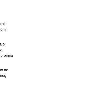
niji
dromi
a o
va
 brojnija
što ne
ednog