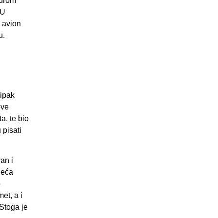
odrom
 U
u avion
u.
 ipak
ove
a, te bio
 pisati
an i
jeća
o
et, a i
 Stoga je