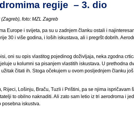
odromima regije – 3. dio
r (Zagreb), foto: MZL Zagreb
 Europe i svijeta, pa su u zadnjem članku ostali i najinteresant
prije 30 i više godina, i loših iskustava, ali i pregršt dobrih. Aero
si, oni su opis vlastitog pojedinog doživljaja, neka zgodna crtic
jeluje u kolumni sa pisanjem vlastitih iskustava. U prethodna d
ski užitak čitati ih. Stoga očekujem u ovom posljednjem članku još
 Rijeci, Lošinju, Braču, Tuzli i Prištini, pa se njima ispričavam 
telji to obilno naknaditi. Ali zato sam letio iz tri aerodroma i j
o posebna iskustva.