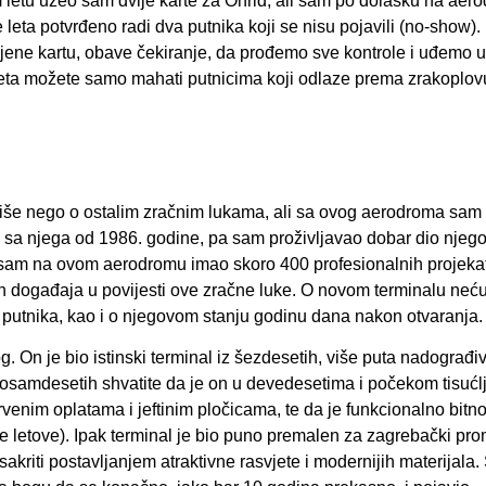
m letu uzeo sam dvije karte za Ohrid, ali sam po dolasku na aer
e leta potvrđeno radi dva putnika koji se nisu pojavili (no-show).
zmjene kartu, obave čekiranje, da prođemo sve kontrole i uđemo 
 leta možete samo mahati putnicima koji odlaze prema zrakoplov
ko više nego o ostalim zračnim lukama, ali sa ovog aerodroma sam
tim sa njega od 1986. godine, pa sam proživljavao dobar dio njeg
a sam na ovom aerodromu imao skoro 400 profesionalnih projekat
 događaja u povijesti ove zračne luke. O novom terminalu neću
je putnika, kao i o njegovom stanju godinu dana nakon otvaranja.
. On je bio istinski terminal iz šezdesetih, više puta nadograđiv
iz osamdesetih shvatite da je on u devedesetima i počekom tisućl
drvenim oplatama i jeftinim pločicama, te da je funkcionalno bitn
letove). Ipak terminal je bio puno premalen za zagrebački prom
sakriti postavljanjem atraktivne rasvjete i modernijih materijala.