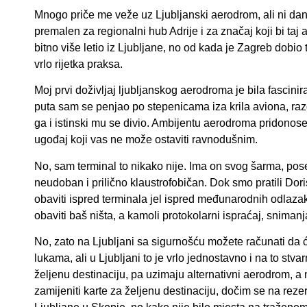
Mnogo priče me veže uz Ljubljanski aerodrom, ali ni da
premalen za regionalni hub Adrije i za značaj koji bi ta
bitno više letio iz Ljubljane, no od kada je Zagreb dobio 
vrlo rijetka praksa.
Moj prvi doživljaj ljubljanskog aerodroma je bila fascini
puta sam se penjao po stepenicama iza krila aviona, raz
ga i istinski mu se divio. Ambijentu aerodroma pridonose 
ugođaj koji vas ne može ostaviti ravnodušnim.
No, sam terminal to nikako nije. Ima on svog šarma, pose
neudoban i prilično klaustrofobičan. Dok smo pratili Dor
obaviti ispred terminala jel ispred međunarodnih odlazak
obaviti baš ništa, a kamoli protokolarni ispraćaj, snimanja
No, zato na Ljubljani sa sigurnošću možete računati da ć
lukama, ali u Ljubljani to je vrlo jednostavno i na to stva
željenu destinaciju, pa uzimaju alternativni aerodrom,
zamijeniti karte za željenu destinaciju, dočim se na reze