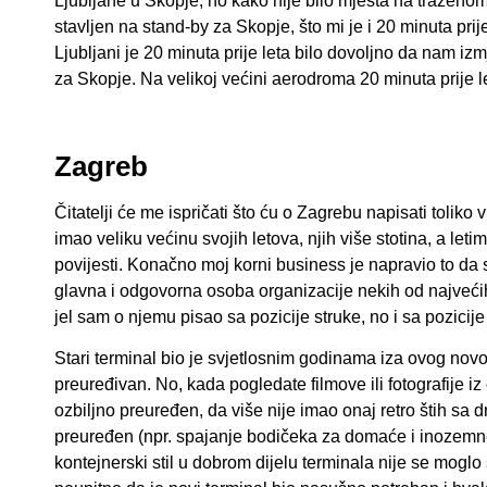
Ljubljane u Skopje, no kako nije bilo mjesta na traženo
stavljen na stand-by za Skopje, što mi je i 20 minuta prij
Ljubljani je 20 minuta prije leta bilo dovoljno da nam i
za Skopje. Na velikoj većini aerodroma 20 minuta prije
Zagreb
Čitatelji će me ispričati što ću o Zagrebu napisati toli
imao veliku većinu svojih letova, njih više stotina, a le
povijesti. Konačno moj korni business je napravio to d
glavna i odgovorna osoba organizacije nekih od najvećih
jel sam o njemu pisao sa pozicije struke, no i sa pozici
Stari terminal bio je svjetlosnim godinama iza ovog novog
preuređivan. No, kada pogledate filmove ili fotografije 
ozbiljno preuređen, da više nije imao onaj retro štih sa 
preuređen (npr. spajanje bodičeka za domaće i inozemne 
kontejnerski stil u dobrom dijelu terminala nije se moglo 