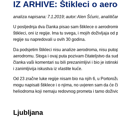
IZ ARHIVE: Štikleci o aer
analiza napisana: 7.1.2019; autor: Alen Šćuric, analitiča
U posljednja dva članka pisao sam štiklece o aerodromima
štikleci, oni iz regije. Ima tu svega, i mojih doživljaja od 
regije su napredovali u ovih 30 godina.
Da podsjetim štikleci nisu analize aerodroma, nisu putopi
aerodromu. Stoga i ovaj puta pozivam čitateljstvo da sud
članka vaši komentari su bili prezanimljivi i bio je istin
i zanimljivija iskustva iz vlastite kuće.
Od 23 zračne luke regije nisam bio na njih 6, u Portorožu,
mogu napisati štiklece i o njima, no uvjeren sam da će čita
heliodroma koji nemaju redovnog prometa i tamo doživi
Ljubljana