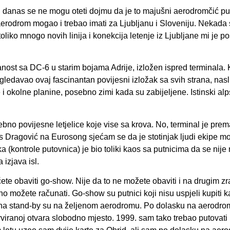
n danas se ne mogu oteti dojmu da je to majušni aerodromčić p
j aerodrom mogao i trebao imati za Ljubljanu i Sloveniju. Nekada
toliko mnogo novih linija i konekcija letenje iz Ljubljane mi je po
ranost sa DC-6 u starim bojama Adrije, izložen ispred terminala. 
gledavao ovaj fascinantan povijesni izložak sa svih strana, nas
i okolne planine, posebno zimi kada su zabijeljene. Istinski alp
bno povijesne letjelice koje vise sa krova. No, terminal je prem
is Dragović na Eurosong sjećam se da je stotinjak ljudi ekipe m
a (kontrole putovnica) je bio toliki kaos sa putnicima da se nije
 izjava isl.
ete obaviti go-show. Nije da to ne možete obaviti i na drugim z
rno možete računati. Go-show su putnici koji nisu uspjeli kupiti k
 a na stand-by su na željenom aerodromu. Po dolasku na aerodro
rviranoj otvara slobodno mjesto. 1999. sam tako trebao putovati 