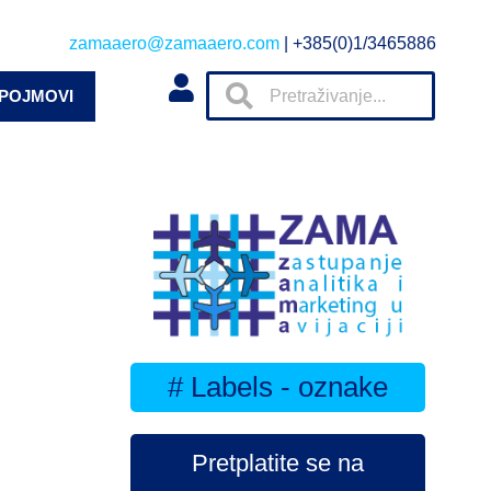
zamaaero@zamaaero.com
| +385(0)1/3465886
 POJMOVI
# Labels - oznake
Pretplatite se na