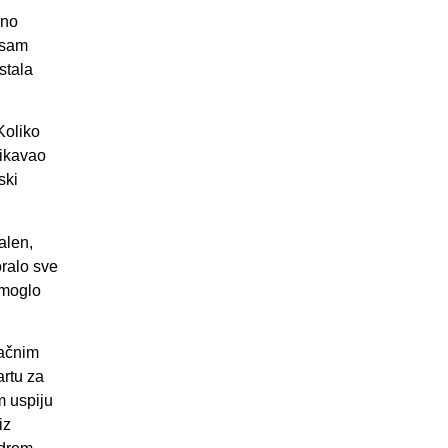
uno
 sam
stala
Koliko
likavao
ski
alen,
oralo sve
 moglo
račnim
artu za
m uspiju
iz