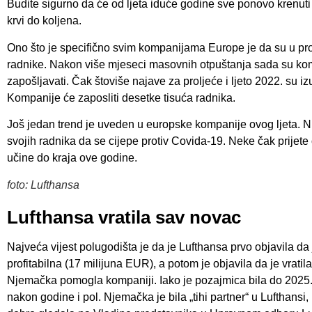
Budite sigurno da će od ljeta iduće godine sve ponovo krenuti i
krvi do koljena.
Ono što je specifično svim kompanijama Europe je da su u pro
radnike. Nakon više mjeseci masovnih otpuštanja sada su k
zapošljavati. Čak štoviše najave za proljeće i ljeto 2022. su iz
Kompanije će zaposliti desetke tisuća radnika.
Još jedan trend je uveden u europske kompanije ovog ljeta. N
svojih radnika da se cijepe protiv Covida-19. Neke čak prijete
učine do kraja ove godine.
foto: Lufthansa
Lufthansa vratila sav novac
Najveća vijest polugodišta je da je Lufthansa prvo objavila da 
profitabilna (17 milijuna EUR), a potom je objavila da je vratil
Njemačka pomogla kompaniji. Iako je pozajmica bila do 2025. 
nakon godine i pol. Njemačka je bila „tihi partner“ u Lufthansi