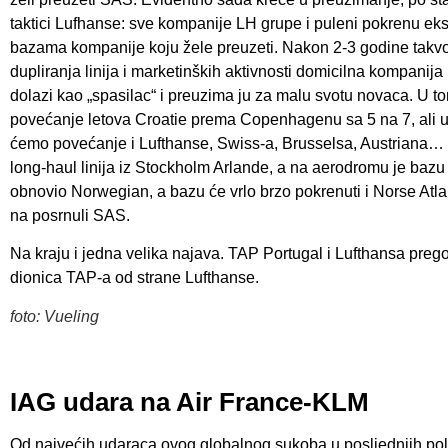
taktici Lufhanse: sve kompanije LH grupe i puleni pokrenu eks
bazama kompanije koju žele preuzeti. Nakon 2-3 godine takv
dupliranja linija i marketinških aktivnosti domicilna kompanij
dolazi kao „spasilac“ i preuzima ju za malu svotu novaca. U to
povećanje letova Croatie prema Copenhagenu sa 5 na 7, ali u v
ćemo povećanje i Lufthanse, Swiss-a, Brusselsa, Austriana… 
long-haul linija iz Stockholm Arlande, a na aerodromu je bazu
obnovio Norwegian, a bazu će vrlo brzo pokrenuti i Norse Atlanti
na posrnuli SAS.
Na kraju i jedna velika najava. TAP Portugal i Lufthansa preg
dionica TAP-a od strane Lufthanse.
foto: Vueling
IAG udara na Air France-KLM
Od najvećih udaraca ovog globalnog sukoba u posljednjih pol