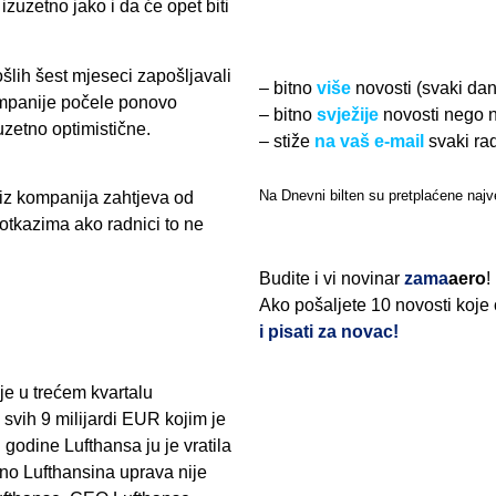
zuzetno jako i da će opet biti
šlih šest mjeseci zapošljavali
– bitno
više
novosti (svaki da
ompanije počele ponovo
– bitno
svježije
novosti nego 
uzetno optimistične.
– stiže
na vaš e-mail
svaki ra
Na Dnevni bilten su pretplaćene najve
iz kompanija zahtjeva od
 otkazima ako radnici to ne
Budite i vi novinar
zama
aero
!
Ako pošaljete 10 novosti koje
i pisati za novac!
je u trećem kvartalu
a svih 9 milijardi EUR kojim je
godine Lufthansa ju je vratila
, no Lufthansina uprava nije