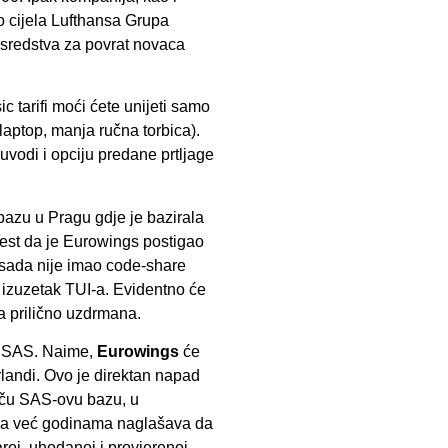
o cijela Lufthansa Grupa
ti sredstva za povrat novaca
c tarifi moći ćete unijeti samo
laptop, manja ručna torbica).
vodi i opciju predane prtljage
bazu u Pragu gdje je bazirala
jest da je Eurowings postigao
sada nije imao code-share
 izuzetak TUI-a. Evidentno će
 prilično uzdrmana.
na SAS. Naime,
Eurowings
će
landi. Ovo je direktan napad
aču SAS-ovu bazu, u
sa već godinama naglašava da
roj, uhodanoj i provjerenoj