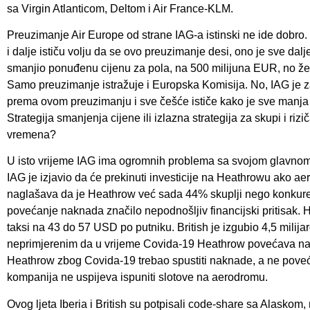
sa Virgin Atlanticom, Deltom i Air France-KLM.
Preuzimanje Air Europe od strane IAG-a istinski ne ide dobro.
i dalje ističu volju da se ovo preuzimanje desi, ono je sve dalj
smanjio ponuđenu cijenu za pola, na 500 milijuna EUR, no želi 
Samo preuzimanje istražuje i Europska Komisija. No, IAG je z
prema ovom preuzimanju i sve češće ističe kako je sve manja 
Strategija smanjenja cijene ili izlazna strategija za skupi i ri
vremena?
U isto vrijeme IAG ima ogromnih problema sa svojom glavn
IAG je izjavio da će prekinuti investicije na Heathrowu ako 
naglašava da je Heathrow već sada 44% skuplji nego konkuren
povećanje naknada značilo nepodnošljiv financijski pritisak. 
taksi na 43 do 57 USD po putniku. British je izgubio 4,5 milija
neprimjerenim da u vrijeme Covida-19 Heathrow povećava na
Heathrow zbog Covida-19 trebao spustiti naknade, a ne poveća
kompanija ne uspijeva ispuniti slotove na aerodromu.
Ovog ljeta Iberia i British su potpisali code-share sa Alasko