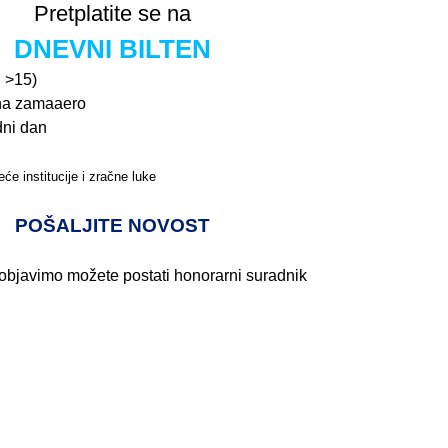
Pretplatite se na
DNEVNI BILTEN
n >15)
na zamaaero
dni dan
će institucije i zračne luke
Pročitajte više>
POŠALJITE NOVOST
 objavimo možete postati honorarni suradnik