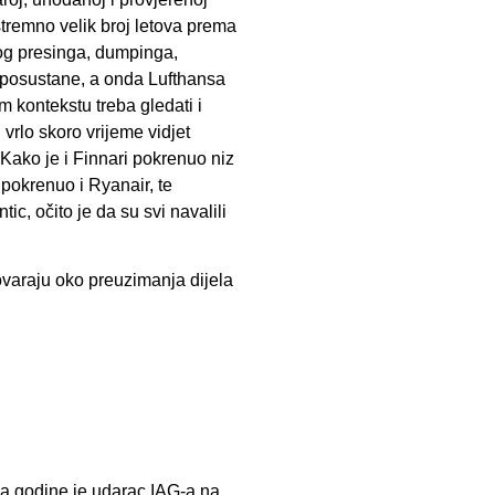
tremno velik broj letova prema
og presinga, dumpinga,
a posustane, a onda Lufthansa
m kontekstu treba gledati i
rlo skoro vrijeme vidjet
Kako je i Finnari pokrenuo niz
 pokrenuo i Ryanair, te
c, očito je da su svi navalili
ovaraju oko preuzimanja dijela
a godine je udarac IAG-a na