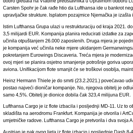
dobro gledala na Vladine predstavnika u Upravnom odboru L
Carsten Spohr je čak rađe htio da Lufthansa ide u bankrot n
upravljačke strukture. Isplatom pozajmice Njemačka je izašla iz
Istim Lufthansa Grupa ulazi u restrukturaciju od kraja 2021. do 
3,5 milijardi EUR. Kompanija planira reducirati izdatke za zap
učinila otpuštanjem 26.000 zaposlenih. Druga mjera je pojedno
je kompanija već učinila neke mjere ukidanjem Germanwings
pokretanjem Eurowings Discaveria. Treća mjera je modernizacij
ovoj mjeri se planira osjetno smanjenje potrošnje goriva uporab
aviona. Unifikacijom flote smanjit će se troškovi osoblja, mai
Heinz Hermann Thiele je do smrti (23.2.2021.) povećavao udio
postao najveći dioničar kompanije. No, njegova obitelj je odluč
samo 4,5%. Obitelj je dionice dobila čak 323,4 milijuna EUR.
Lufthansa Cargo je iz flote izbacila i posljednji MD-11. Uz to
skladišta na aerodromu Frankfurt. Kompanija je otvorila i Art
umjetničke radove. Lufthansa Cargo je pretvorila i dva svoja A
Austrian je pak ovog ljeta iz flote izbacio i posljednje Dash 8-