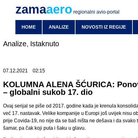
zama
aero
regionalni avio-portal
HOME
ANALIZE
NOVOSTI IZ REGIJE
Analize
,
Istaknuto
07.12.2021
02:15
KOLUMNA ALENA ŠĆURICA: Ponovo
– globalni sukob 17. dio
Ovaj serijal se piše od 2017. godine kada je krenula konsolida
već 17. nastavak. Velike kompanije u Europi još uvijek nisu o
prije Covida-19, no nije da se baš ništa ne dešava i da svako 
šamar, pa čak koji puta i šaku u glavu.