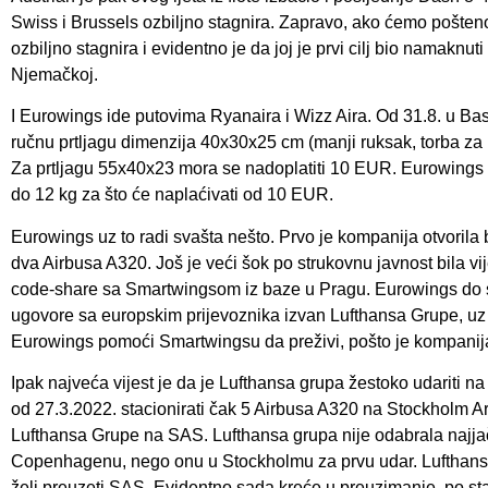
Swiss i Brussels ozbiljno stagnira. Zapravo, ako ćemo pošten
ozbiljno stagnira i evidentno je da joj je prvi cilj bio namaknu
Njemačkoj.
I Eurowings ide putovima Ryanaira i Wizz Aira. Od 31.8. u Basi
ručnu prtljagu dimenzija 40x30x25 cm (manji ruksak, torba za 
Za prtljagu 55x40x23 mora se nadoplatiti 10 EUR. Eurowings u
do 12 kg za što će naplaćivati od 10 EUR.
Eurowings uz to radi svašta nešto. Prvo je kompanija otvorila 
dva Airbusa A320. Još je veći šok po strukovnu javnost bila vi
code-share sa Smartwingsom iz baze u Pragu. Eurowings do 
ugovore sa europskim prijevoznika izvan Lufthansa Grupe, uz
Eurowings pomoći Smartwingsu da preživi, pošto je kompanija
Ipak najveća vijest je da je Lufthansa grupa žestoko udariti 
od 27.3.2022. stacionirati čak 5 Airbusa A320 na Stockholm Ar
Lufthansa Grupe na SAS. Lufthansa grupa nije odabrala najj
Copenhagenu, nego onu u Stockholmu za prvu udar. Lufthan
želi preuzeti SAS. Evidentno sada kreće u preuzimanje, po sta