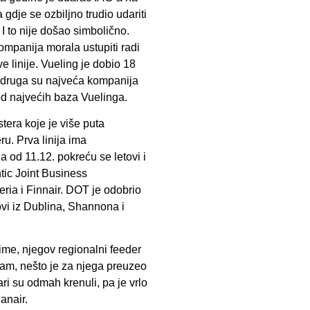
dje se ozbiljno trudio udariti
I to nije došao simbolično.
ompanija morala ustupiti radi
 linije. Vueling je dobio 18
i druga su najveća kompanija
od najvećih baza Vuelinga.
tera koje je više puta
u. Prva linija ima
od 11.12. pokreću se letovi i
tic Joint Business
eria i Finnair. DOT je odobrio
ovi iz Dublina, Shannona i
me, njegov regionalni feeder
 sam, nešto je za njega preuzeo
ari su odmah krenuli, pa je vrlo
anair.