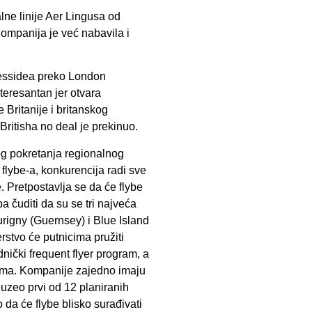
lne linije Aer Lingusa od
Kompanija je već nabavila i
eessidea preko London
teresantan jer otvara
Britanije i britanskog
Britisha no deal je prekinuo.
nog pokretanja regionalnog
 flybe-a, konkurencija radi sve
. Pretpostavlja se da će flybe
a čuditi da su se tri najveća
urigny (Guernsey) i Blue Island
erstvo će putnicima pružiti
dnički frequent flyer program, a
njima. Kompanije zajedno imaju
euzeo prvi od 12 planiranih
da će flybe blisko surađivati