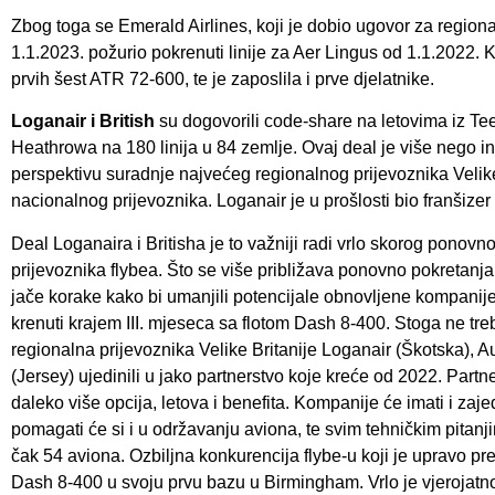
Zbog toga se Emerald Airlines, koji je dobio ugovor za regiona
1.1.2023. požurio pokrenuti linije za Aer Lingus od 1.1.2022. 
prvih šest ATR 72-600, te je zaposlila i prve djelatnike.
Loganair i British
su dogovorili code-share na letovima iz T
Heathrowa na 180 linija u 84 zemlje. Ovaj deal je više nego in
perspektivu suradnje najvećeg regionalnog prijevoznika Velike 
nacionalnog prijevoznika. Loganair je u prošlosti bio franšizer 
Deal Loganaira i Britisha je to važniji radi vrlo skorog ponov
prijevoznika flybea. Što se više približava ponovno pokretanja
jače korake kako bi umanjili potencijale obnovljene kompanije
krenuti krajem III. mjeseca sa flotom Dash 8-400. Stoga ne treb
regionalna prijevoznika Velike Britanije Loganair (Škotska), A
(Jersey) ujedinili u jako partnerstvo koje kreće od 2022. Partn
daleko više opcija, letova i benefita. Kompanije će imati i zaje
pomagati će si i u održavanju aviona, te svim tehničkim pita
čak 54 aviona. Ozbiljna konkurencija flybe-u koji je upravo pr
Dash 8-400 u svoju prvu bazu u Birmingham. Vrlo je vjerojatno 