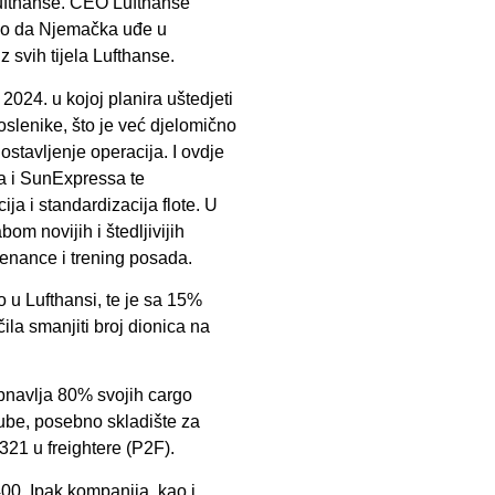
ufthanse. CEO Lufthanse
ego da Njemačka uđe u
 svih tijela Lufthanse.
2024. u kojoj planira uštedjeti
oslenike, što je već djelomično
stavljenje operacija. I ovdje
a i SunExpressa te
a i standardizacija flote. U
om novijih i štedljivijih
ntenance i trening posada.
 u Lufthansi, te je sa 15%
ila smanjiti broj dionica na
 obnavlja 80% svojih cargo
Cube, posebno skladište za
321 u freightere (P2F).
400. Ipak kompanija, kao i