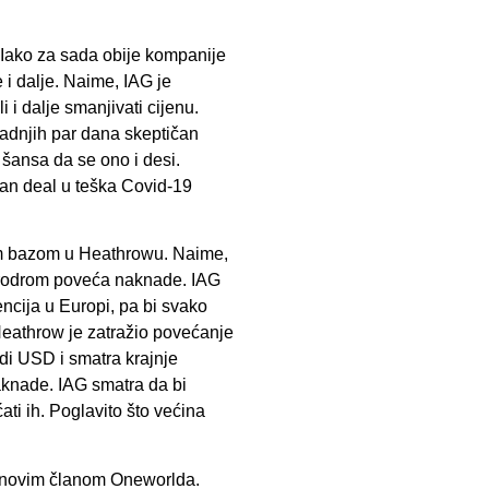
 Iako za sada obije kompanije
e i dalje. Naime, IAG je
i dalje smanjivati cijenu.
adnjih par dana skeptičan
šansa da se ono i desi.
zičan deal u teška Covid-19
om bazom u Heathrowu. Naime,
aerodrom poveća naknade. IAG
cija u Europi, pa bi svako
Heathrow je zatražio povećanje
rdi USD i smatra krajnje
knade. IAG smatra da bi
ti ih. Poglavito što većina
m, novim članom Oneworlda.