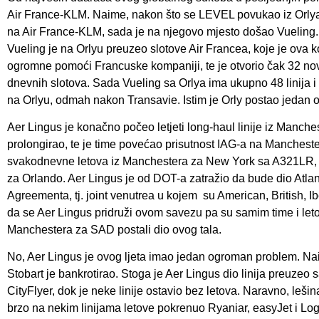
Air France-KLM. Naime, nakon što se LEVEL povukao iz Orlya g
na Air France-KLM, sada je na njegovo mjesto došao Vueling. 
Vueling je na Orlyu preuzeo slotove Air Francea, koje je ova k
ogromne pomoći Francuske kompaniji, te je otvorio čak 32 nove
dnevnih slotova. Sada Vueling sa Orlya ima ukupno 48 linija 
na Orlyu, odmah nakon Transavie. Istim je Orly postao jedan 
Aer Lingus je konačno počeo letjeti long-haul linije iz Manches
prolongirao, te je time povećao prisutnost IAG-a na Manchester
svakodnevne letova iz Manchestera za New York sa A321LR, a 
za Orlando. Aer Lingus je od DOT-a zatražio da bude dio Atlan
Agreementa, tj. joint venutrea u kojem su American, British, Ib
da se Aer Lingus pridruži ovom savezu pa su samim time i let
Manchestera za SAD postali dio ovog tala.
No, Aer Lingus je ovog ljeta imao jedan ogroman problem. Nai
Stobart je bankrotirao. Stoga je Aer Lingus dio linija preuzeo
CityFlyer, dok je neke linije ostavio bez letova. Naravno, lešin
brzo na nekim linijama letove pokrenuo Ryaniar, easyJet i Log