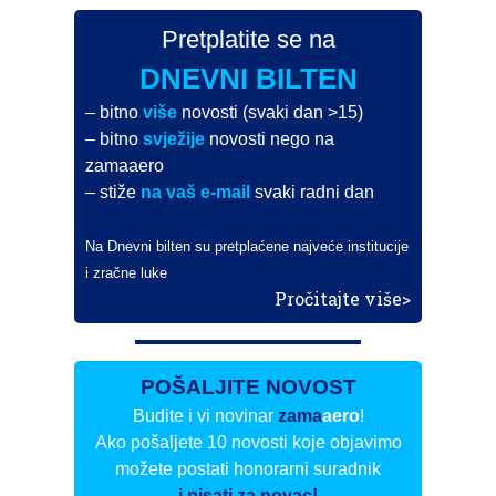
Pretplatite se na
DNEVNI BILTEN
– bitno
više
novosti (svaki dan >15)
– bitno
svježije
novosti nego na
zamaaero
– stiže
na vaš e-mail
svaki radni dan
Na Dnevni bilten su pretplaćene najveće institucije
i zračne luke
Pročitajte više>
POŠALJITE NOVOST
Budite i vi novinar
zama
aero
!
Ako pošaljete 10 novosti koje objavimo
možete postati honorarni suradnik
i pisati za novac!