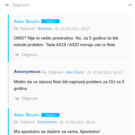
Odgovori
Alen Šćuric
Author
Odgovori
Bosanac
07.09.2021. 09:07
OMG? Nije to nešto prestrašno. No, za 5 godina će biti
istinski problem. Tada A319 i A320 moraju van iz flote.
Odgovori
Anonymous
Odgovori
Alen Šćuric
07.09.2021. 09:43
Mislim da ce starost flote biti najmanji problem za OU za 5
godina
Odgovori
Alen Šćuric
Author
Odgovori
Anonymous
07.09.2021. 09:43
Ma apsolutno se slažem sa vama. Apsolutno!