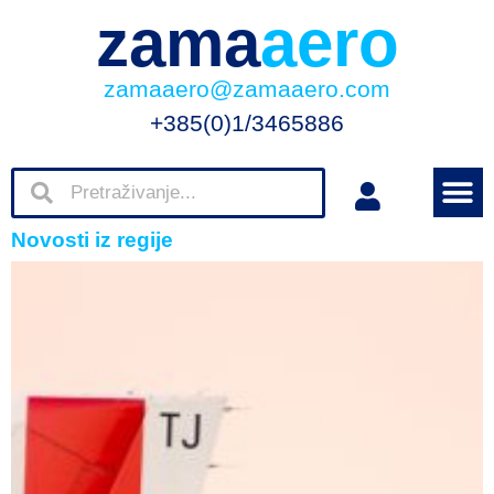
zama
aero
zamaaero@zamaaero.com
+385(0)1/3465886
Novosti iz regije