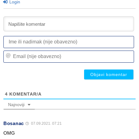
Login
I
ili
n
Em
(n
(n
ob
ob
4
KOMENTAR/A
Najnoviji
Bosanac
07.09.2021. 07:21
OMG