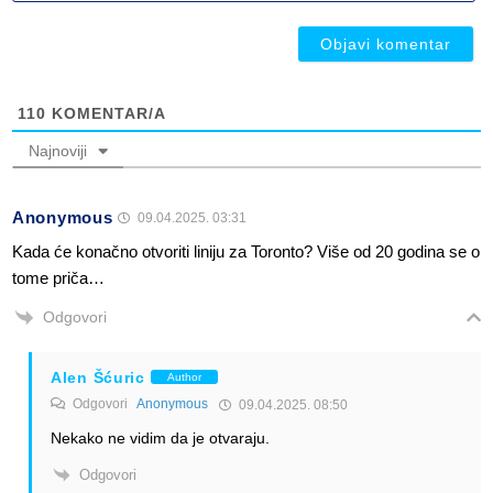
ob
110
KOMENTAR/A
Najnoviji
Anonymous
09.04.2025. 03:31
Kada će konačno otvoriti liniju za Toronto? Više od 20 godina se o
tome priča…
Odgovori
Alen Šćuric
Author
Odgovori
Anonymous
09.04.2025. 08:50
Nekako ne vidim da je otvaraju.
Odgovori