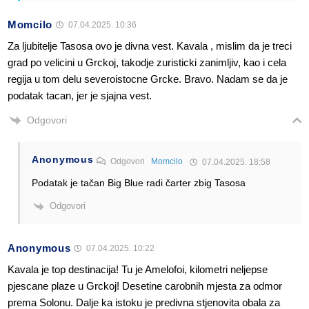
Momcilo
07.04.2025. 10:36
Za ljubitelje Tasosa ovo je divna vest. Kavala , mislim da je treci
grad po velicini u Grckoj, takodje zuristicki zanimljiv, kao i cela
regija u tom delu severoistocne Grcke. Bravo. Nadam se da je
podatak tacan, jer je sjajna vest.
Odgovori
Anonymous
Odgovori
Momcilo
07.04.2025. 18:58
Podatak je tačan Big Blue radi čarter zbig Tasosa
Odgovori
Anonymous
07.04.2025. 10:22
Kavala je top destinacija! Tu je Amelofoi, kilometri neljepse
pjescane plaze u Grckoj! Desetine carobnih mjesta za odmor
prema Solonu. Dalje ka istoku je predivna stjenovita obala za