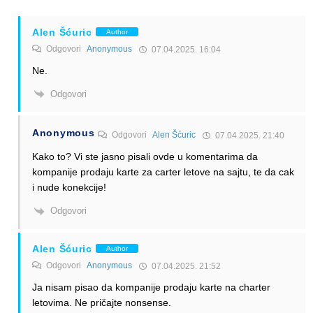
Alen Šćuric
Author
Odgovori
Anonymous
07.04.2025. 16:04
Ne.
Odgovori
Anonymous
Odgovori
Alen Šćuric
07.04.2025. 21:40
Kako to? Vi ste jasno pisali ovde u komentarima da
kompanije prodaju karte za carter letove na sajtu, te da cak
i nude konekcije!
Odgovori
Alen Šćuric
Author
Odgovori
Anonymous
07.04.2025. 21:52
Ja nisam pisao da kompanije prodaju karte na charter
letovima. Ne pričajte nonsense.