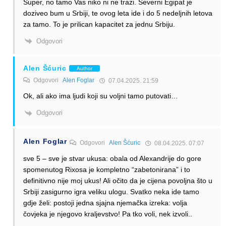
Super, no tamo Vas niko ni ne trazi. Severni Egipat je
doziveo bum u Srbiji, te ovog leta ide i do 5 nedeljnih letova
za tamo. To je prilican kapacitet za jednu Srbiju.
Odgovori
Alen Šćuric
Author
Odgovori
Alen Foglar
07.04.2025. 21:59
Ok, ali ako ima ljudi koji su voljni tamo putovati…
Odgovori
Alen Foglar
Odgovori
Alen Šćuric
08.04.2025. 07:07
sve 5 – sve je stvar ukusa: obala od Alexandrije do gore
spomenutog Rixosa je kompletno “zabetonirana” i to
definitivno nije moj ukus! Ali očito da je cijena povoljna što u
Srbiji zasigurno igra veliku ulogu. Svatko neka ide tamo
gdje želi: postoji jedna sjajna njemačka izreka: volja
čovjeka je njegovo kraljevstvo! Pa tko voli, nek izvoli..