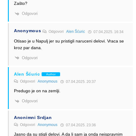
Zašto?
Odgovori
Anonymous
Odgovori
Alen Šćuric
07.04.2025. 16:34
Otisao je u Napulj jer su pristigli naruceni delovi. Vraca se
kroz par dana.
Odgovori
Alen Šćuric
Author
Odgovori
Anonymous
07.04.2025. 20:37
Predugo je on na zemlji.
Odgovori
Anonimni Srdjan
Odgovori
Anonymous
07.04.2025. 23:36
Jasno da su stigli delovi. A da li sam ja onda neispravnim