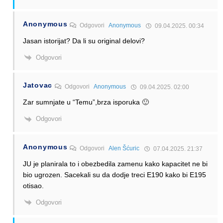
Anonymous
Odgovori
Anonymous
09.04.2025. 00:34
Jasan istorijat? Da li su original delovi?
Odgovori
Jatovac
Odgovori
Anonymous
09.04.2025. 02:00
Zar sumnjate u “Temu”,brza isporuka 🙂
Odgovori
Anonymous
Odgovori
Alen Šćuric
07.04.2025. 21:37
JU je planirala to i obezbedila zamenu kako kapacitet ne bi
bio ugrozen. Sacekali su da dodje treci E190 kako bi E195
otisao.
Odgovori