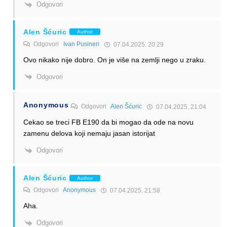
Odgovori
Alen Šćuric
Author
Odgovori
Ivan Pusineri
07.04.2025. 20:29
Ovo nikako nije dobro. On je više na zemlji nego u zraku.
Odgovori
Anonymous
Odgovori
Alen Šćuric
07.04.2025. 21:04
Cekao se treci FB E190 da bi mogao da ode na novu
zamenu delova koji nemaju jasan istorijat
Odgovori
Alen Šćuric
Author
Odgovori
Anonymous
07.04.2025. 21:58
Aha.
Odgovori