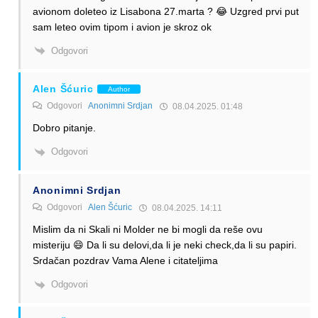
avionom doleteo iz Lisabona 27.marta ? 😂 Uzgred prvi put
sam leteo ovim tipom i avion je skroz ok
Odgovori
Alen Šćuric
Author
Odgovori
Anonimni Srdjan
08.04.2025. 01:48
Dobro pitanje.
Odgovori
Anonimni Srdjan
Odgovori
Alen Šćuric
08.04.2025. 14:11
Mislim da ni Skali ni Molder ne bi mogli da reše ovu
misteriju 😄 Da li su delovi,da li je neki check,da li su papiri.
Srdačan pozdrav Vama Alene i citateljima
Odgovori