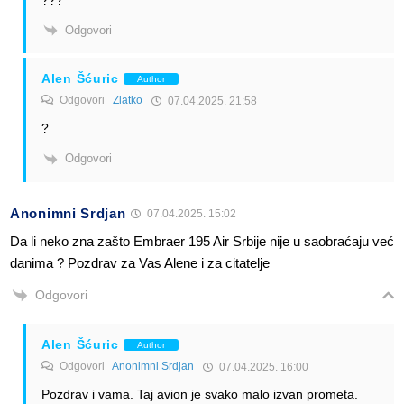
Odgovori
Alen Šćuric
Author
Odgovori
Zlatko
07.04.2025. 21:58
?
Odgovori
Anonimni Srdjan
07.04.2025. 15:02
Da li neko zna zašto Embraer 195 Air Srbije nije u saobraćaju već
danima ? Pozdrav za Vas Alene i za citatelje
Odgovori
Alen Šćuric
Author
Odgovori
Anonimni Srdjan
07.04.2025. 16:00
Pozdrav i vama. Taj avion je svako malo izvan prometa.