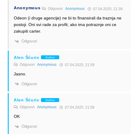
Anonymous
Odgovori
Anonymous
07.04.2025. 21:39
Odeon (i druge agencije) ne bi to finansirali da traznja ne
postoji. Oni svi rade za profit, ako ima potraznje oni ce
zakupiti carter.
Odgovori
Alen Šćuric
Author
Odgovori
Anonymous
07.04.2025. 21:59
Jasno.
Odgovori
Alen Šćuric
Author
Odgovori
Anonymous
07.04.2025. 21:58
OK
Odgovori