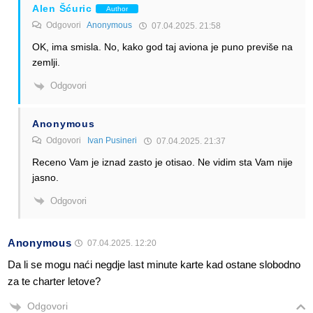
Alen Šćuric
Author
Odgovori
Anonymous
07.04.2025. 21:58
OK, ima smisla. No, kako god taj aviona je puno previše na
zemlji.
Odgovori
Anonymous
Odgovori
Ivan Pusineri
07.04.2025. 21:37
Receno Vam je iznad zasto je otisao. Ne vidim sta Vam nije
jasno.
Odgovori
Anonymous
07.04.2025. 12:20
Da li se mogu naći negdje last minute karte kad ostane slobodno
za te charter letove?
Odgovori