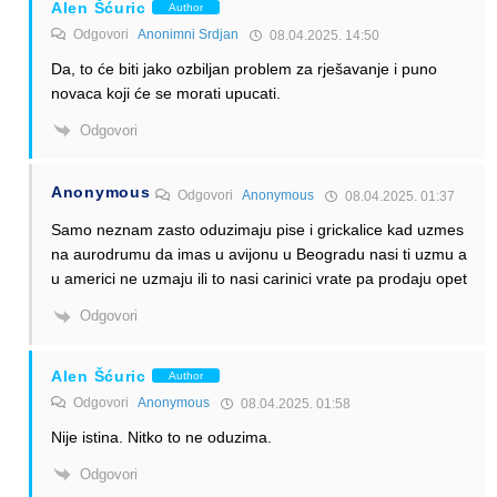
Alen Šćuric
Author
Odgovori
Anonimni Srdjan
08.04.2025. 14:50
Da, to će biti jako ozbiljan problem za rješavanje i puno
novaca koji će se morati upucati.
Odgovori
Anonymous
Odgovori
Anonymous
08.04.2025. 01:37
Samo neznam zasto oduzimaju pise i grickalice kad uzmes
na aurodrumu da imas u avijonu u Beogradu nasi ti uzmu a
u americi ne uzmaju ili to nasi carinici vrate pa prodaju opet
Odgovori
Alen Šćuric
Author
Odgovori
Anonymous
08.04.2025. 01:58
Nije istina. Nitko to ne oduzima.
Odgovori