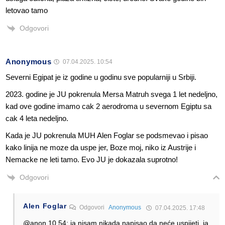
letovao tamo
Odgovori
Anonymous
07.04.2025. 10:54
Severni Egipat je iz godine u godinu sve popularniji u Srbiji.
2023. godine je JU pokrenula Mersa Matruh svega 1 let nedeljno,
kad ove godine imamo cak 2 aerodroma u severnom Egiptu sa
cak 4 leta nedeljno.
Kada je JU pokrenula MUH Alen Foglar se podsmevao i pisao
kako linija ne moze da uspe jer, Boze moj, niko iz Austrije i
Nemacke ne leti tamo. Evo JU je dokazala suprotno!
Odgovori
Alen Foglar
Odgovori
Anonymous
07.04.2025. 17:48
@anon 10.54: ja nisam nikada napisao da neće uspijeti, ja