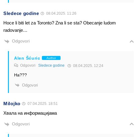
Sledece godine
08.04.2025. 11:26
Hoce li biti let za Toronto? Zna li se sta? Obecanje ludom
radovanje…
Odgovori
Alen Šćuric
Author
Odgovori
Sledece godine
08.04.2025. 12:24
Ha???
Odgovori
Milojko
07.04.2025. 18:51
Хвала на информацијама
Odgovori