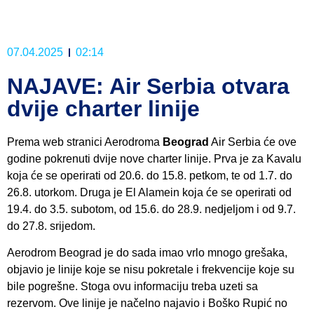
07.04.2025
02:14
NAJAVE: Air Serbia otvara
dvije charter linije
Prema web stranici Aerodroma
Beograd
Air Serbia će ove
godine pokrenuti dvije nove charter linije. Prva je za Kavalu
koja će se operirati od 20.6. do 15.8. petkom, te od 1.7. do
26.8. utorkom. Druga je El Alamein koja će se operirati od
19.4. do 3.5. subotom, od 15.6. do 28.9. nedjeljom i od 9.7.
do 27.8. srijedom.
Aerodrom Beograd je do sada imao vrlo mnogo grešaka,
objavio je linije koje se nisu pokretale i frekvencije koje su
bile pogrešne. Stoga ovu informaciju treba uzeti sa
rezervom. Ove linije je načelno najavio i Boško Rupić no