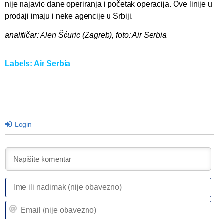
nije najavio dane operiranja i početak operacija. Ove linije u
prodaji imaju i neke agencije u Srbiji.
analitičar: Alen Šćuric (Zagreb), foto: Air Serbia
Labels:
Air Serbia
Login
I
ili
n
Em
(n
(n
ob