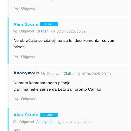
Odgovori
Alen Šćuric
Author
Odgovori
Dragan
07.04.2025. 20:28
Ne obračajte se čitateljima sa ti. Idući komentar ću vam
brisati.
Odgovori
Anonymous
Odgovori
Zlatko
07.04.2025. 20:13
Nemam komentar,nego pitanje
Dali ima neke sanse da Leto za Toronto Can ko
Odgovori
Alen Šćuric
Author
Odgovori
Anonymous
07.04.2025. 20:53
???