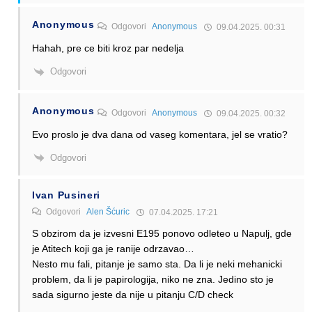
Anonymous
Odgovori
Anonymous
09.04.2025. 00:31
Hahah, pre ce biti kroz par nedelja
Odgovori
Anonymous
Odgovori
Anonymous
09.04.2025. 00:32
Evo proslo je dva dana od vaseg komentara, jel se vratio?
Odgovori
Ivan Pusineri
Odgovori
Alen Šćuric
07.04.2025. 17:21
S obzirom da je izvesni E195 ponovo odleteo u Napulj, gde
je Atitech koji ga je ranije odrzavao…
Nesto mu fali, pitanje je samo sta. Da li je neki mehanicki
problem, da li je papirologija, niko ne zna. Jedino sto je
sada sigurno jeste da nije u pitanju C/D check