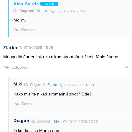
Alen Šćuric
Author
Odgovori
Milojko
07.04.2025. 20:19
Molim.
Odgovori
Zlatko
07.04.2025. 15:29
Mnogo tih čarter linija za nikad siromašniji život. Malo čudno.
Odgovori
Miki
Odgovori
Zlatko
07.04.2025. 16:21
Kako mislite nikad siromasniji zivot? Gde?
Odgovori
Dragan
Odgovori
Miki
07.04.2025. 17:16
Ti ko da si sa Marsa pao.