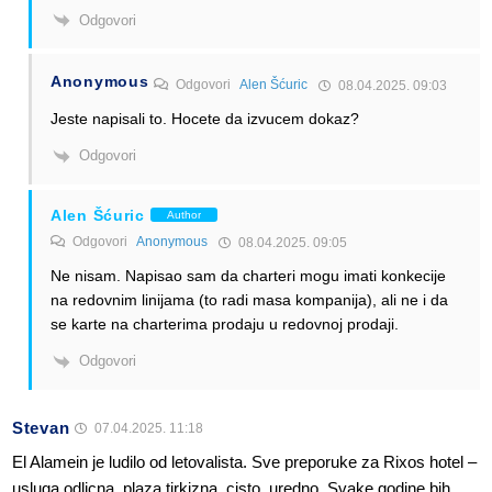
Odgovori
Anonymous
Odgovori
Alen Šćuric
08.04.2025. 09:03
Jeste napisali to. Hocete da izvucem dokaz?
Odgovori
Alen Šćuric
Author
Odgovori
Anonymous
08.04.2025. 09:05
Ne nisam. Napisao sam da charteri mogu imati konkecije
na redovnim linijama (to radi masa kompanija), ali ne i da
se karte na charterima prodaju u redovnoj prodaji.
Odgovori
Stevan
07.04.2025. 11:18
El Alamein je ludilo od letovalista. Sve preporuke za Rixos hotel –
usluga odlicna, plaza tirkizna, cisto, uredno. Svake godine bih