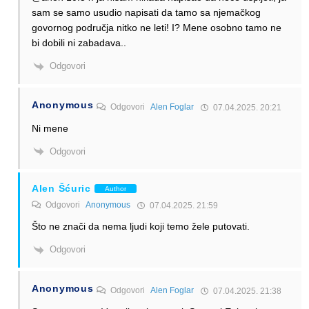
sam se samo usudio napisati da tamo sa njemačkog
govornog područja nitko ne leti! I? Mene osobno tamo ne
bi dobili ni zabadava..
Odgovori
Anonymous
Odgovori
Alen Foglar
07.04.2025. 20:21
Ni mene
Odgovori
Alen Šćuric
Author
Odgovori
Anonymous
07.04.2025. 21:59
Što ne znači da nema ljudi koji temo žele putovati.
Odgovori
Anonymous
Odgovori
Alen Foglar
07.04.2025. 21:38