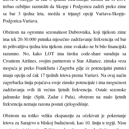
trebao ozbiljno razmisliti da Skopje i Podgoricu zadrži preko zime
sa bar 3 tjedna leta, možda u trijangl opciji Varšava-Skopje-
Podgorica-Varšava.
Obzirom na ogromnu sezonalnost Dubrovnika, koji tijekom zime
ima tek 20-30.000 putnika mjesečno zadržavanje frekvencija od bar
tri prihvatljiva tjedna leta tijekom zime svakako ne bi bilo financijski
razumno. No, kako LOT ima široku code-share suradnju sa
Croatiom Airlines, svojim partnerom u Star Alliance, zimska veza
moguća je preko Frankfurta i Zagreba gdje će potencijalni putnici
imaju opciju od čak 17 tjednih letova prema Varšavi. Na ovaj način
zagrebačka linija pojačava svoje zimske potencijale i ima mogućnost
zadržavanja svih ili većinu ljetnih frekvencija. Ostale sezonske
jadranske linije (Split, Zadar i Pula), obzirom na malo ljetnih
frekvencija nemaju razona postati cjelogodišnje.
Obzirom na toliko veliku ekspanziju za očekivati je pokretanje
letova za Sarajevo u bliskoj budućnosti, kao 10. liniju u regiji. Nisu