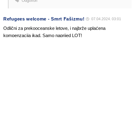
Odgovori
Refugees welcome - Smrt Fašizmu!
07.04.2024. 03:01
Odlični za prekooceanske letove, i najbrže uplaćena
kompenzacija ikad. Samo naprijed LOT!
Odgovori
Alen Šćuric
Author
Odgovori
Refugees welcome - Smrt Fašizmu!
08.04.2024. 01:43
Da imaju jako dobre konekcije.
Odgovori
Anonymous
Odgovori
Refugees welcome - Smrt Fašizmu!
08.04.2024. 19:03
Postoje baš suprotna mišljenja, nekima su odlični a nekima