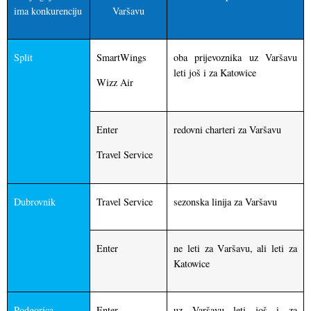
ima konkurenciju
Varšavu
Split
SmartWings
oba prijevoznika uz Varšavu
leti još i za Katowice
Wizz Air
Enter
redovni charteri za Varšavu
Travel Service
Dubrovnik
Travel Service
sezonska linija za Varšavu
Enter
ne leti za Varšavu, ali leti za
Katowice
Podgorica
Enter
uz Varšavu leti još i za