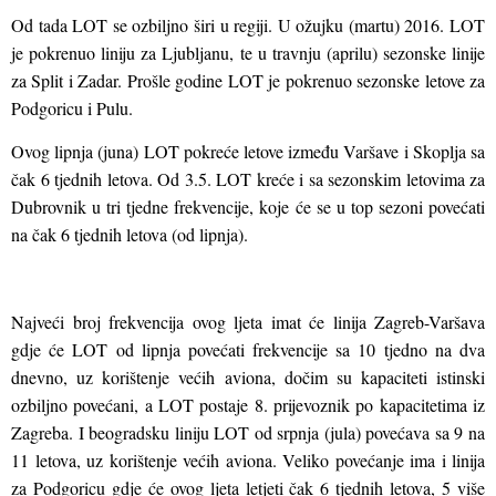
Od tada LOT se ozbiljno širi u regiji. U ožujku (martu) 2016. LOT
je pokrenuo liniju za Ljubljanu, te u travnju (aprilu) sezonske linije
za Split i Zadar. Prošle godine LOT je pokrenuo sezonske letove za
Podgoricu i Pulu.
Ovog lipnja (juna) LOT pokreće letove između Varšave i Skoplja sa
čak 6 tjednih letova. Od 3.5. LOT kreće i sa sezonskim letovima za
Dubrovnik u tri tjedne frekvencije, koje će se u top sezoni povećati
na čak 6 tjednih letova (od lipnja).
Najveći broj fre
kvencija ovog ljeta imat će linija Zagreb-Varšava
gdje će LOT od lipnja povećati frekvencije sa 10 tjedno na dva
dnevno, uz korištenje većih a
viona, dočim su kapaciteti istinski
ozbiljno povećani, a LOT postaje 8. prijevoznik po kapacitetima iz
Zagreba. I beogradsku liniju LOT od srpnja (jula) povećava sa 9 na
11 letova, uz korištenje većih aviona. Veliko povećanje ima i linija
za Podgoricu gdje će ovog ljeta letjeti čak 6 tjednih letova, 5 više