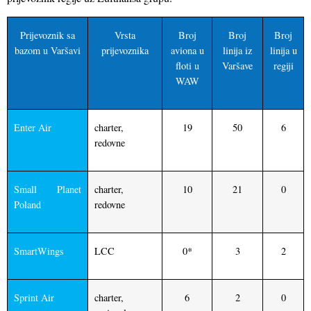
Prijevoznik sa
Vrsta
Broj
Broj
Broj
bazom u Varšavi
prijevoznika
aviona u
linija iz
linija u
floti u
Varšave
regiji
WAW
Enter Air
charter,
19
50
6
redovne
Small Planet
charter,
10
21
0
Poland
redovne
SmartWings
LCC
0*
3
2
Sprint Air
charter,
6
2
0