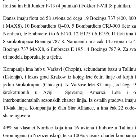
floti su im bili Junker F-13 (4 putnika) i Fokker F-VII (8 putnika).
Danas imaju flotu od 58 aviona od čega 19 Boeinga 737 (400, 800
i MAX8), 10 Bombardiera Q400, 5 Bombardiera CRJ-900 (lete za
Nordicu), te Embraere i to 6 E170, 12 E175 i 6 E195. U floti ima i
8 širokotrupaca Boeinga 787-8. Naručenih ima čak 14 aviona i to 4
Boeinga 737 MAX8, 6 Embraera E-195 i 4 Boeinga 787-9. Za sva
tri modela isporuka je u tijeku.
Kompanija ima hub u Varšavi (Chopin), sekundarnu bazu u Tallinu
(Estonija), i fokus grad Krakow iz kojeg lete četiri linije od kojih i
jednu širokotrupnu (Chicago). Iz Varšave lete 87 linija, od čega 9
širokotrupnih u Aziji i Sjevernoj Americi. Lete i 6
interkontinentalnih sezonskih charter linija. Iz ostalih gradova imaju
10-tak linija. Kompanija je član Star Alliance, a ima čak 22 code-
share ugovora.
49% su vlasnici Nordice koja ima 16 aviona i hubove u Tallinu i
Groningenu (u Nizozemskoj), te su 100% vlasnik charter kompanija