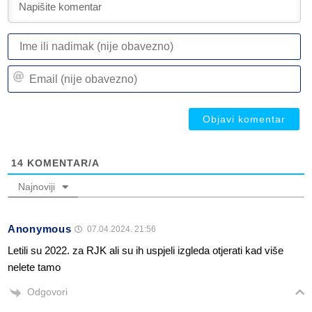
I
ili
n
Em
(n
(n
ob
ob
14
KOMENTAR/A
Najnoviji
Anonymous
07.04.2024. 21:56
Letili su 2022. za RJK ali su ih uspjeli izgleda otjerati kad više
nelete tamo
Odgovori