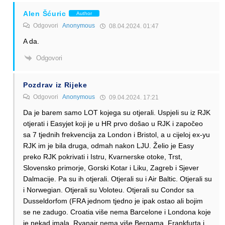
Alen Šćuric
Author
Odgovori
Anonymous
08.04.2024. 01:47
A da.
Odgovori
Pozdrav iz Rijeke
Odgovori
Anonymous
09.04.2024. 17:21
Da je barem samo LOT kojega su otjerali. Uspjeli su iz RJK
otjerati i Easyjet koji je u HR prvo došao u RJK i započeo
sa 7 tjednih frekvencija za London i Bristol, a u cijeloj ex-yu
RJK im je bila druga, odmah nakon LJU. Želio je Easy
preko RJK pokrivati i Istru, Kvarnerske otoke, Trst,
Slovensko primorje, Gorski Kotar i Liku, Zagreb i Sjever
Dalmacije. Pa su ih otjerali. Otjerali su i Air Baltic. Otjerali su
i Norwegian. Otjerali su Voloteu. Otjerali su Condor sa
Dusseldorfom (FRA jednom tjedno je ipak ostao ali bojim
se ne zadugo. Croatia više nema Barcelone i Londona koje
je nekad imala. Ryanair nema više Bergama, Frankfurta i