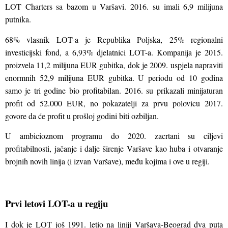
LOT Charters sa bazom u Varšavi. 2016. su imali 6,9 milijuna
putnika.
68% vlasnik LOT-a je Republika Poljska, 25% regionalni
investicijski fond, a 6,93% djelatnici LOT-a. Kompanija je 2015.
proizvela 11,2 milijuna EUR gubitka, dok je 2009. uspjela napraviti
enormnih 52,9 milijuna EUR gubitka. U periodu od 10 godina
samo je tri godine bio profitabilan. 2016. su prikazali minijaturan
profit od 52.000 EUR, no pokazatelji za prvu polovicu 2017.
govore da će profit u prošloj godini biti ozbiljan.
U ambicioznom programu do 2020. zacrtani su ciljevi
profitabilnosti, jačanje i dalje širenje Varšave kao huba i otvaranje
brojnih novih linija (i izvan Varšave), među kojima i ove u regiji.
Prvi letovi LOT-a u regiju
I dok je LOT još 1991. letio na liniji Varšava-Beograd dva puta