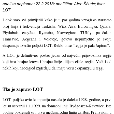
analiza napisana: 22.2.2018; analitičar: Alen Šćuric; foto:
LOT
I dok smo svi primijetili kako je u par godina vrtoglavo narastao
broj linija i frekvencija Turkisha, Wizz Aira, Eurowingsa, Qatara,
Flydubaia, easyJeta, Ryanaira, Norwegiana, TUIflya pa čak i
Transavie, Aegeana i Voloteje, gotovo neprimjetno je svoju
ekspanziju izvršio poljski LOT. Reklo bi se “regija je pala šaptom”.
A LOT je definitivno postao jedan od najvećih prijevoznika regije
koji ima brojne letove i brojne linije diljem cijele regije. Veći i od
nekih koji naočigled izgledaju da imaju veću ekspanziju u regiji.
Tko je zapravo LOT
LOT, poljska avio-kompanija nastala je daleke 1928. godine, a prvi
let su ostvarili 1.1.1929. na domaćoj liniji Bydgoszcz-Katowice. Iste
godine pokrenuli su i prvu međunarodnu liniju za Beč. Prvi avioni u