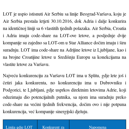
LOT je uspio istisnuti Air Serbiu sa linije Beograd-Varšava, koju je
Air Serbia prestala letjeti 30.10.2016, dok Adria i dalje konkurira
na identičnoj liniji sa 6 vlastitih tjednih polazaka. Air Serbia, Croatia
i Adria imaju code-share na LOT-ove letove, a posljednje dvije
kompanije su zajedno sa LOT-om u Star Alliance dočim imaju i širu
suradnju. LOT ima code-share na Adrijine letove iz Ljubljane, kao i
na brojne Croatijine letove u Središnju Europu sa konekcijama na
vlastite letove za Varšavu.
Najveću konkurenciju za Varšavu LOT ima u Splitu, gdje lete još i
četiri jaka konkurenta, no konkurenciju ima u Dubrovniku i
Podgorici, te Ljubljani, gdje usp
rkos direktnim letovima Adrie, koji
oduzimaju dio potencijalnih putnika, sa njom ima suradnju preko
code-share na većini tjednih frekvencija, dočim ovo i nije potpuna
konkurencija, već kompanije sinergijski djeluju.
Linija gdje LOT
Konkurent za
Napomena