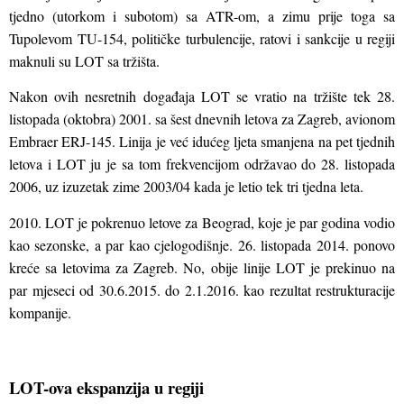
tjedno (utorkom i subotom) sa ATR-om, a zimu prije toga sa
Tupolevom TU-154, političke turbulencije, ratovi i sankcije u regiji
maknuli su LOT sa tržišta.
Nakon ovih nesretnih događaja LOT se vratio na tržište tek 28.
listopada (oktobra) 2001. sa šest dnevnih letova za Zagreb, avionom
Embraer ERJ-145. Linija je već idućeg ljeta smanjena na pet tjednih
letova i LOT ju je sa tom frekvencijom održavao do 28. listopada
2006, uz izuzetak zime 2003/04 kada je letio tek tri tjedna leta.
2010. LOT je pokrenuo letove za Beograd, koje je par godina vodio
kao sezonske, a par kao cjelogodišnje. 26. listopada 2014. ponovo
kreće sa letovima za Zagreb. No, obije linije LOT je prekinuo na
par mjeseci od 30.6.2015. do 2.1.2016. kao rezultat restrukturacije
kompanije.
LOT-ova ekspanzija u regiji