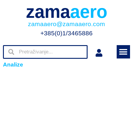
zama
aero
zamaaero@zamaaero.com
+385(0)1/3465886
Analize