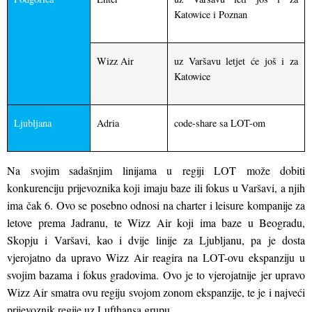
Katowice i Poznan
Wizz Air
uz Varšavu letjet će još i za
Katowice
Ljubljana
Adria
code-share sa LOT-om
Na svojim sadašnjim linijama u regiji LOT može dobiti
konkurenciju prijevoznika koji imaju baze ili fokus u Varšavi
, a njih
ima čak 6. Ovo se posebno odnosi na charter i leisure kompanije za
letove prema Jadranu, te Wizz Air koji ima baze u Beogradu,
Skopju i Varšavi, kao i dvije linije za Ljubljanu, pa je dosta
vjerojatno da upravo Wizz Air reagira na LOT-ovu ekspanziju u
svojim bazama i fokus gradovima. Ovo je to vjerojatnije jer upravo
Wizz A
ir smatra ovu regiju svojom zonom ekspanzije, te je i najveći
prijevoznik regije uz Lufthansa grupu.