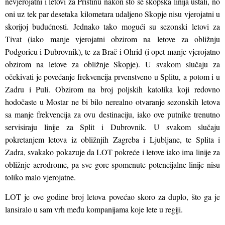
nevjerojatni i letovi za Prištinu nakon što se skopska linija ustali, no
oni uz tek par desetaka kilometara udaljeno Skopje nisu vjerojatni u
skorijoj budućnosti. Jednako tako mogući su sezonski letovi za
Tivat (iako manje vjerojatni obzirom na letove za obližnju
Podgoricu i Dubrovnik), te za Brač i Ohrid (i opet manje vjerojatno
obzirom na letove za obližnje Skopje). U svakom slučaju za
očekivati je povećanje frekvencija prvenstveno u Splitu, a potom i u
Zadru i Puli. Obzirom na broj poljskih katolika koji redovno
hodočaste u Mostar ne bi bilo nerealno otvaranje sezonskih letova
sa manje frekvencija za ovu destinaciju, iako ove putnike trenutno
servisiraju linije za Split i Dubrovnik. U svakom slučaju
pokretanjem letova iz obližnjih Zagreba i Ljubljane, te Splita i
Zadra, svakako pokazuje da LOT pokreće i letove iako ima linije za
obližnje aerodrome, pa sve gore spomenute potencijalne linije nisu
toliko malo vjerojatne.
LOT je ove godine broj letova povećao skoro za duplo, što ga je
lansiralo u sam vrh među kompanijama koje lete u regiji.