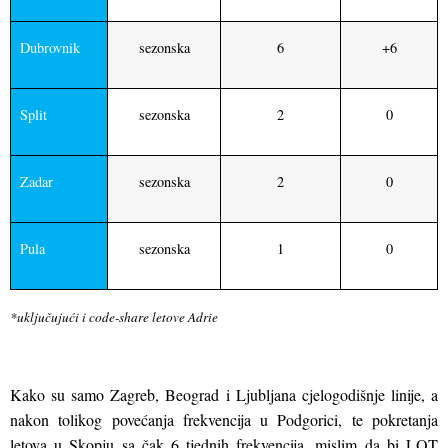
Dubrovnik
sezonska
6
+6
Split
sezonska
2
0
Zadar
sezonska
2
0
Pula
sezonska
1
0
*uključujući i code-share letove Adrie
Kako su samo Zagreb, Beograd i Ljubljana cjelogodišnje linije, a
nakon tolikog povećanja frekvencija u Podgorici, te pokretanja
letova u Skopju sa čak 6 tjednih frekvencija, mislim da bi LOT