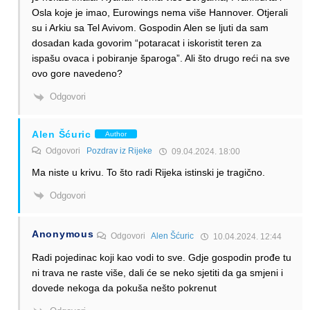
Osla koje je imao, Eurowings nema više Hannover. Otjerali
su i Arkiu sa Tel Avivom. Gospodin Alen se ljuti da sam
dosadan kada govorim “potaracat i iskoristit teren za
ispašu ovaca i pobiranje šparoga”. Ali što drugo reći na sve
ovo gore navedeno?
Odgovori
Alen Šćuric
Author
Odgovori
Pozdrav iz Rijeke
09.04.2024. 18:00
Ma niste u krivu. To što radi Rijeka istinski je tragično.
Odgovori
Anonymous
Odgovori
Alen Šćuric
10.04.2024. 12:44
Radi pojedinac koji kao vodi to sve. Gdje gospodin prođe tu
ni trava ne raste više, dali će se neko sjetiti da ga smjeni i
dovede nekoga da pokuša nešto pokrenut