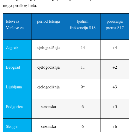
nego prošlog ljeta.
letovi iz
period letenja
tjednih
povećanja
Varšave za
frekvencija S18
prema S17
Zagreb
cjelogodišnja
14
+4
Beograd
cjelogodišnja
11
+2
Ljubljana
cjelogodišnja
9*
+3
Podgorica
sezonska
6
+5
Skopje
sezonska
6
+6