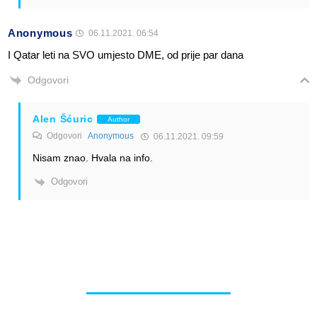
Anonymous
06.11.2021. 06:54
I Qatar leti na SVO umjesto DME, od prije par dana
Odgovori
Alen Šćuric
Author
Odgovori
Anonymous
06.11.2021. 09:59
Nisam znao. Hvala na info.
Odgovori