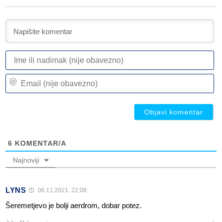
I
ili
n
Em
(n
(n
ob
ob
6
KOMENTAR/A
Najnoviji
LYNS
06.11.2021. 22:08
Šeremetjevo je bolji aerdrom, dobar potez.