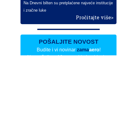
Na Dnevni bilten su pretplaćene najveće institucije
i zračne luke
Pročitajte više>
POŠALJITE NOVOST
Budite i vi novinar
zama
aero
!
Ako pošaljete 10 novosti koje objavimo
možete postati honorarni suradnik
i pisati za novac!
Info
Pretplata na dnevne biltene
Update