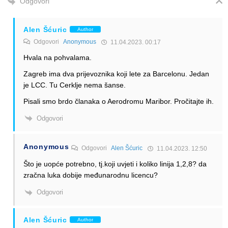
Odgovori
Alen Šćuric
Author
Odgovori
Anonymous
11.04.2023. 00:17
Hvala na pohvalama.
Zagreb ima dva prijevoznika koji lete za Barcelonu. Jedan
je LCC. Tu Cerklje nema šanse.
Pisali smo brdo članaka o Aerodromu Maribor. Pročitajte ih.
Odgovori
Anonymous
Odgovori
Alen Šćuric
11.04.2023. 12:50
Što je uopće potrebno, tj.koji uvjeti i koliko linija 1,2,8? da
zračna luka dobije međunarodnu licencu?
Odgovori
Alen Šćuric
Author