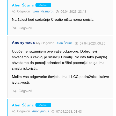
Alen Šćuric
Author
Odgovori
Sjeni Nasuprot
06.04.2023. 23:48
Na žalost kod sadašnje Croatie ništa nema smisla.
Odgovori
Anonymous
Odgovori
Alen Šćuric
07.04.2023. 00:25
Uopće ne razumijem ove vaše odgovore. Dobro, svi
shvaćamo u kakvoj je situaciji Croatiji. No isto tako (valjda)
shvaćamo da postoji određeni tržišni potencijal te ga ima
smisla iskoristiti.
Molim Vas odgovorite čovjeku ima li LCC podružnica ikakve
isplativosti.
Odgovori
Alen Šćuric
Author
Odgovori
Anonymous
07.04.2023. 01:43