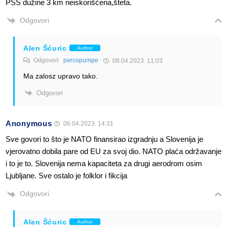
PSS dužine 3 km neiskorišćena,šteta.
Odgovori
Alen Šćuric
Author
Odgovori
perospumpe
08.04.2023. 11:03
Ma zalosz upravo tako.
Odgovori
Anonymous
06.04.2023. 14:31
Sve govori to što je NATO finansirao izgradnju a Slovenija je
vjerovatno dobila pare od EU za svoj dio. NATO plaća održavanje
i to je to. Slovenija nema kapaciteta za drugi aerodrom osim
Ljubljane. Sve ostalo je folklor i fikcija
Odgovori
Alen Šćuric
Author