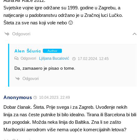
Adria Air Race 2012.
Svjetske vojne igre održane su 1999. godine u Zagrebu, a
natjecanje u padobranstvu održano je u Zračnoj luci Lučko.
Šteta za sve nas koji vole nebo 🙁
Odgovori
Alen Šćuric
Author
Odgovori
Ljiljana Bucalović
17.02.2024. 12:45
Da, zamaaero je pisao o tome.
Odgovori
Anonymous
10.04.2023. 22:49
Dobar članak. Šteta. Prije svega i za Zagreb. Uvođenje nekih
linija za nas česte putnike bi bilo idealno. Tirana ili Barcelona bi bili
pun pogodak. Možda neka linija do Baltika. Zna li se zašto
Mariborski aerodrom više nema uopće komercijalnih letova?