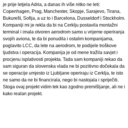
je prije letjela Adria, a danas ih više nitko ne leti:
Copenhagen, Prag, Manchester, Skopje, Sarajevo, Tirana,
Bukurešt, Sofija, a uz to i Barcelona, Dusseldorf i Stockholm.
Kompaniji mi je rekla da bi na Cerklju postavila montažni
terminal i imala otvoren aerodrom samo u vrijeme operiranja
svojih aviona, te da bi ponudila i ostalim kompanijama,
poglavito LCC, da lete na aerodrom, te podijele troškove
ljudstva i operacija. Kompanija je od mene tražila savjet i
procjenu isplativosti projekta. Tada sam kompaniji rekao da
sam siguran da slovenska vlada ne bi pozitivno dočekala da
se operacije umjesto iz Ljubljane operiraju iz Cerklja, te isto
ne samo da ne bi financirala, nego bi nastojala i spriječiti.
Stoga ovaj projekt vidim tek kao zgodno premišljanje, ali ne i
kako realan projekt.