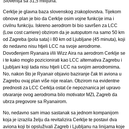
Slovenija sa 31,5 milijuna.
Cerklje je glavna baza slovenskog zrakoplovstva. Tijekom
obnove plan je bio da Cerklje osim vojne funkcije ima i
civilnu funkciju. Iskreno aerodrom bi bio savršen za LCC
(Low cost carriere) obzirom da je autoputom na samo 50 km
od Zagreba (pola sata) i 80 km od Ljubljane (45 minuta), koji
do nedavno nisu htjeli LCC na svoje aerodrome.
Dovođenjem Ryanaira i/ili Wizz Aira na aerodrom Cerklje se
i te kako moglo pozicionirati kao LCC alternativa Zagrebu i
Ljubljani koji tada nisu htjeli LCC na svojim aerodromima.
No, nakon što je Ryanair objavio baziranje čak tri aviona u
Zagrebu ovaj plan više nije realan. Obzirom na evidentne
prednosti za LCC Cerklja ostat će nepoznanica jel upravo
otvaranje ovog aerodroma bilo motivator MZL Zagreb da
ubrza pregovore sa Ryanairom.
No, nedavno sam imao sastanak sa jednom kompanijom
koja je izrazila želju da revitalizira Cerklje te postavi dva
aviona koji bi opsluživali Zagreb i Ljubljanu na linijama koje