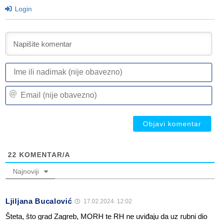
Login
I
ili
n
Em
(n
(n
ob
ob
22
KOMENTAR/A
Najnoviji
Ljiljana Bucalović
17.02.2024. 12:02
Šteta, što grad Zagreb, MORH te RH ne uviđaju da uz rubni dio