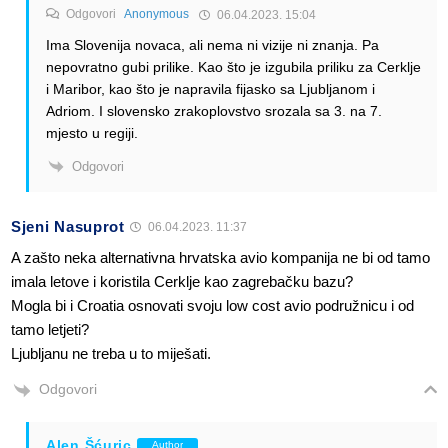
Odgovori
Anonymous
06.04.2023. 15:04
Ima Slovenija novaca, ali nema ni vizije ni znanja. Pa
nepovratno gubi prilike. Kao što je izgubila priliku za Cerklje
i Maribor, kao što je napravila fijasko sa Ljubljanom i
Adriom. I slovensko zrakoplovstvo srozala sa 3. na 7.
mjesto u regiji.
Odgovori
Sjeni Nasuprot
06.04.2023. 11:37
A zašto neka alternativna hrvatska avio kompanija ne bi od tamo
imala letove i koristila Cerklje kao zagrebačku bazu?
Mogla bi i Croatia osnovati svoju low cost avio podružnicu i od
tamo letjeti?
Ljubljanu ne treba u to miješati.
Odgovori
Alen Šćuric
Author