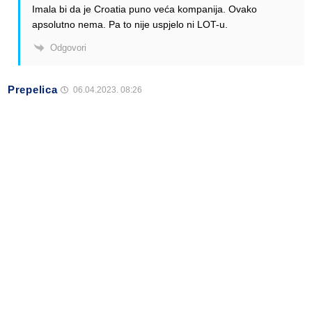
Imala bi da je Croatia puno veća kompanija. Ovako
apsolutno nema. Pa to nije uspjelo ni LOT-u.
Odgovori
Prepelica
06.04.2023. 08:26
Kratko i jasno – NE 🙂
Odgovori
Alen Šćuric
Author
Odgovori
Prepelica
06.04.2023. 09:02
Slažem se da više nema. Bilo je, ali prošla baba s kolačima
nakon što je Ryanair otvorio bazu u Zagrebu.
Odgovori
Anonymous
06.04.2023. 08:11