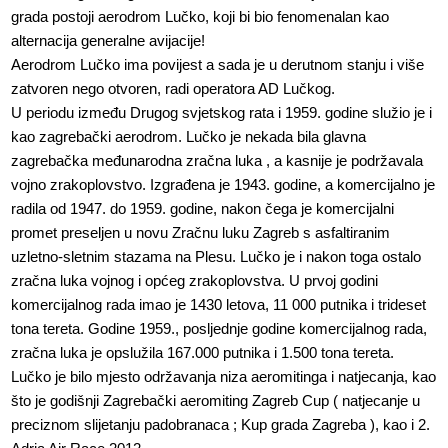
grada postoji aerodrom Lučko, koji bi bio fenomenalan kao
alternacija generalne avijacije!
Aerodrom Lučko ima povijest a sada je u derutnom stanju i više
zatvoren nego otvoren, radi operatora AD Lučkog.
U periodu između Drugog svjetskog rata i 1959. godine služio je i
kao zagrebački aerodrom. Lučko je nekada bila glavna
zagrebačka međunarodna zračna luka , a kasnije je podržavala
vojno zrakoplovstvo. Izgrađena je 1943. godine, a komercijalno je
radila od 1947. do 1959. godine, nakon čega je komercijalni
promet preseljen u novu Zračnu luku Zagreb s asfaltiranim
uzletno-sletnim stazama na Plesu. Lučko je i nakon toga ostalo
zračna luka vojnog i općeg zrakoplovstva. U prvoj godini
komercijalnog rada imao je 1430 letova, 11 000 putnika i trideset
tona tereta. Godine 1959., posljednje godine komercijalnog rada,
zračna luka je opslužila 167.000 putnika i 1.500 tona tereta.
Lučko je bilo mjesto održavanja niza aeromitinga i natjecanja, kao
što je godišnji Zagrebački aeromiting Zagreb Cup ( natjecanje u
preciznom slijetanju padobranaca ; Kup grada Zagreba ), kao i 2.