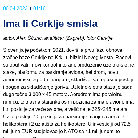
06.04.2023
01:16
Ima li Cerklje smisla
autor: Alen Šćuric, analitičar (Zagreb), foto: Cerklje
Slovenija je početkom 2021. dovršila prvu fazu obnove
zračne baze Cerklje na Krki, u blizini Novog Mesta. Radovi
su obuhvatili novi kontrolni toranj, produženje uzeltno-sletne
staze, platformu za parkiranje aviona, helidrom, novu
aerodromsku zgradu, hangare, skladišta, vatrogasnu postaju
i pogon za skladištenje goriva. Uzletno-sletna staza je sada
duga točno 3.000 x 45 metara. Aerodrom ima paralelnu
rulnicu, te glavna stajanka osim pozicija za male avione ima
i tri pozicije za veće avione, a veličine je 325×245 metara.
Uz to postoji i 50 pozicija za parkiranje manjih aviona, 7
helikoptera i 2 uzlatišta za helikoptere. U investiciji od 72,5
milijuna EUR sudjelovao je NATO sa 41 milijunom, te