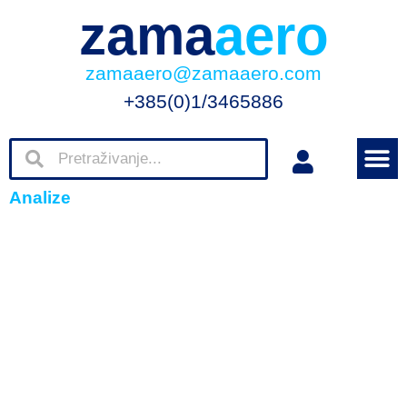
zama
aero
zamaaero@zamaaero.com
+385(0)1/3465886
Analize