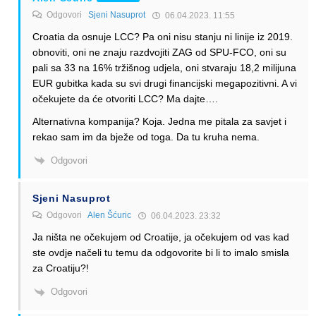
Odgovori
Sjeni Nasuprot
06.04.2023. 11:55
Croatia da osnuje LCC? Pa oni nisu stanju ni linije iz 2019.
obnoviti, oni ne znaju razdvojiti ZAG od SPU-FCO, oni su
pali sa 33 na 16% tržišnog udjela, oni stvaraju 18,2 milijuna
EUR gubitka kada su svi drugi financijski megapozitivni. A vi
očekujete da će otvoriti LCC? Ma dajte….
Alternativna kompanija? Koja. Jedna me pitala za savjet i
rekao sam im da bježe od toga. Da tu kruha nema.
Odgovori
Sjeni Nasuprot
Odgovori
Alen Šćuric
06.04.2023. 23:32
Ja ništa ne očekujem od Croatije, ja očekujem od vas kad
ste ovdje načeli tu temu da odgovorite bi li to imalo smisla
za Croatiju?!
Odgovori