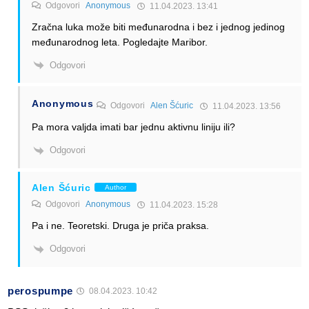
Odgovori
Anonymous
11.04.2023. 13:41
Zračna luka može biti međunarodna i bez i jednog jedinog
međunarodnog leta. Pogledajte Maribor.
Odgovori
Anonymous
Odgovori
Alen Šćuric
11.04.2023. 13:56
Pa mora valjda imati bar jednu aktivnu liniju ili?
Odgovori
Alen Šćuric
Author
Odgovori
Anonymous
11.04.2023. 15:28
Pa i ne. Teoretski. Druga je priča praksa.
Odgovori
perospumpe
08.04.2023. 10:42