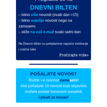
DNEVNI BILTEN
– bitno
više
novosti (svaki dan >15)
– bitno
svježije
novosti nego na
zamaaero
– stiže
na vaš e-mail
svaki radni dan
Na Dnevni bilten su pretplaćene najveće institucije
i zračne luke
Pročitajte više>
POŠALJITE NOVOST
Budite i vi novinar
zama
aero
!
Ako pošaljete 10 novosti koje objavimo
možete postati honorarni suradnik
i pisati za novac!