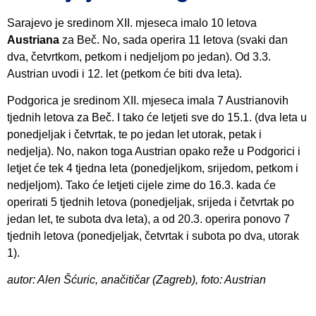
Sarajevo je sredinom XII. mjeseca imalo 10 letova
Austriana
za Beč. No, sada operira 11 letova (svaki dan
dva, četvrtkom, petkom i nedjeljom po jedan). Od 3.3.
Austrian uvodi i 12. let (petkom će biti dva leta).
Podgorica je sredinom XII. mjeseca imala 7 Austrianovih
tjednih letova za Beč. I tako će letjeti sve do 15.1. (dva leta u
ponedjeljak i četvrtak, te po jedan let utorak, petak i
nedjelja). No, nakon toga Austrian opako reže u Podgorici i
letjet će tek 4 tjedna leta (ponedjeljkom, srijedom, petkom i
nedjeljom). Tako će letjeti cijele zime do 16.3. kada će
operirati 5 tjednih letova (ponedjeljak, srijeda i četvrtak po
jedan let, te subota dva leta), a od 20.3. operira ponovo 7
tjednih letova (ponedjeljak, četvrtak i subota po dva, utorak
1).
autor: Alen Šćuric, anačitičar (Zagreb), foto: Austrian