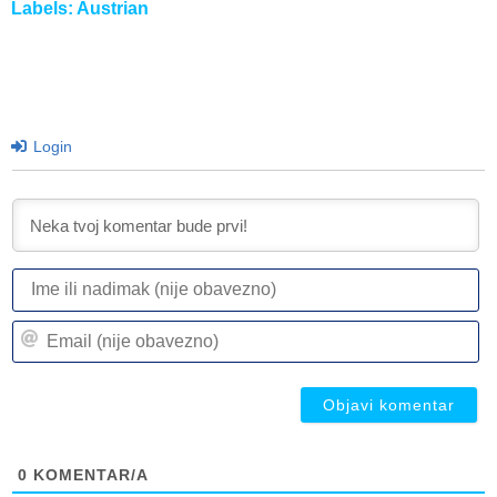
Labels:
Austrian
Login
I
ili
n
Em
(n
(n
ob
ob
0
KOMENTAR/A