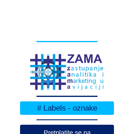
# Labels - oznake
Pretplatite se na