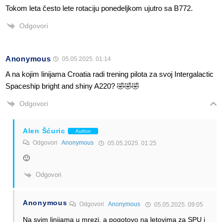
Tokom leta često lete rotaciju ponedeljkom ujutro sa B772.
Odgovori
Anonymous
05.05.2025. 01:14
A na kojim linijama Croatia radi trening pilota za svoj Intergalactic
Spaceship bright and shiny A220? 🤣🤣🤣
Odgovori
Alen Šćuric
Author
Odgovori
Anonymous
05.05.2025. 01:25
🙂
Odgovori
Anonymous
Odgovori
Anonymous
05.05.2025. 09:05
Na svim linijama u mrezi, a pogotovo na letovima za SPU i