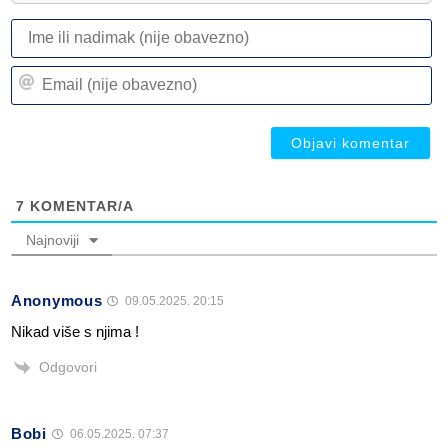
I
ili
n
Em
(n
(n
ob
ob
7
KOMENTAR/A
Najnoviji
Anonymous
09.05.2025. 20:15
Nikad više s njima !
Odgovori
Bobi
06.05.2025. 07:37