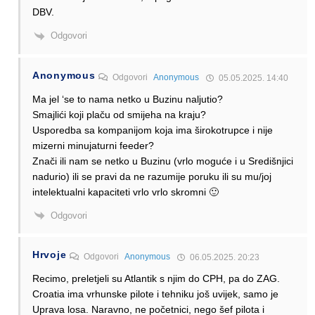
DBV.
Odgovori
Anonymous
Odgovori
Anonymous
05.05.2025. 14:40
Ma jel ‘se to nama netko u Buzinu naljutio?
Smajlići koji plaču od smijeha na kraju?
Usporedba sa kompanijom koja ima širokotrupce i nije
mizerni minujaturni feeder?
Znači ili nam se netko u Buzinu (vrlo moguće i u Središnjici
nadurio) ili se pravi da ne razumije poruku ili su mu/joj
intelektualni kapaciteti vrlo vrlo skromni 🙂
Odgovori
Hrvoje
Odgovori
Anonymous
06.05.2025. 20:23
Recimo, preletjeli su Atlantik s njim do CPH, pa do ZAG.
Croatia ima vrhunske pilote i tehniku još uvijek, samo je
Uprava losa. Naravno, ne početnici, nego šef pilota i