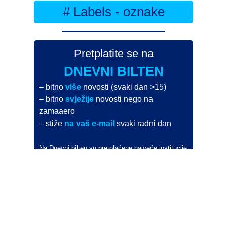
# Labels - oznake
Pretplatite se na
DNEVNI BILTEN
– bitno
više
novosti (svaki dan >15)
– bitno
svježije
novosti nego na
zamaaero
– stiže
na vaš e-mail
svaki radni dan
Na Dnevni bilten su pretplaćene najveće institucije
i zračne luke
Pročitajte više>
POŠALJITE NOVOST
Budite i vi novinar
zama
aero
!