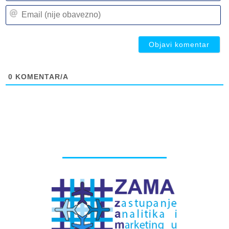
n
Em
(n
(n
ob
ob
0
KOMENTAR/A