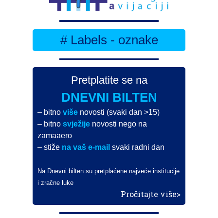
# Labels - oznake
Pretplatite se na
DNEVNI BILTEN
– bitno
više
novosti (svaki dan >15)
– bitno
svježije
novosti nego na
zamaaero
– stiže
na vaš e-mail
svaki radni dan
Na Dnevni bilten su pretplaćene najveće institucije
i zračne luke
Pročitajte više>