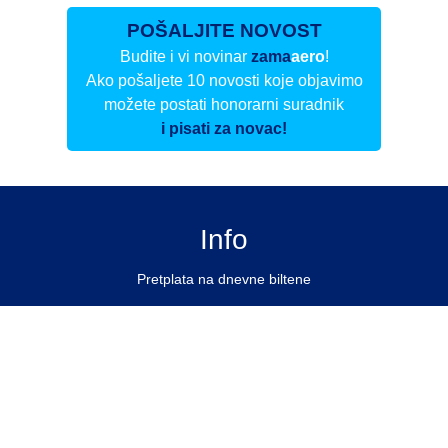
POŠALJITE NOVOST
Budite i vi novinar
zama
aero
!
Ako pošaljete 10 novosti koje objavimo
možete postati honorarni suradnik
i pisati za novac!
Info
Pretplata na dnevne biltene
Update
O nama
Kontakt
Impressum