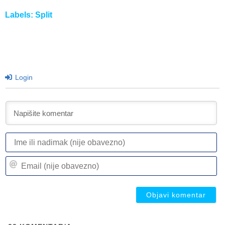
Labels:
Split
Login
I
ili
n
Em
(n
(n
ob
ob