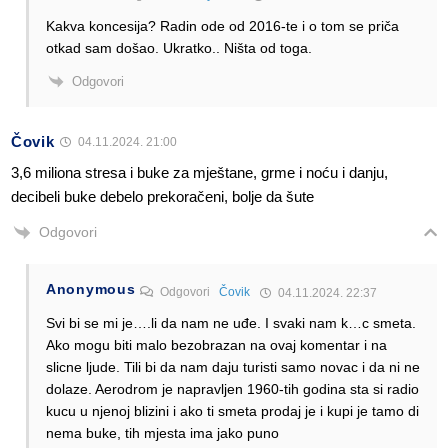
Kakva koncesija? Radin ode od 2016-te i o tom se priča
otkad sam došao. Ukratko.. Ništa od toga.
Odgovori
Čovik
04.11.2024. 21:00
3,6 miliona stresa i buke za mještane, grme i noću i danju,
decibeli buke debelo prekoračeni, bolje da šute
Odgovori
Anonymous
Odgovori
Čovik
04.11.2024. 22:37
Svi bi se mi je….li da nam ne uđe. I svaki nam k…c smeta.
Ako mogu biti malo bezobrazan na ovaj komentar i na
slicne ljude. Tili bi da nam daju turisti samo novac i da ni ne
dolaze. Aerodrom je napravljen 1960-tih godina sta si radio
kucu u njenoj blizini i ako ti smeta prodaj je i kupi je tamo di
nema buke, tih mjesta ima jako puno