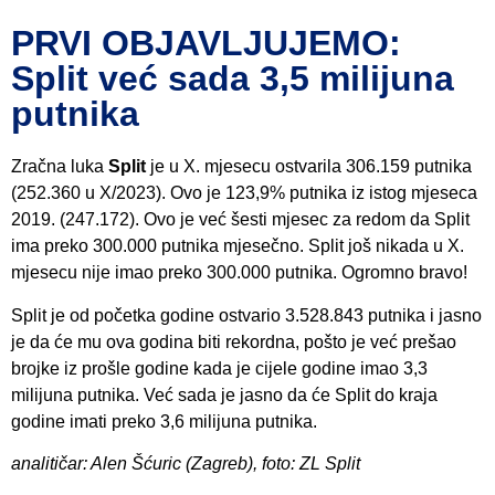
PRVI OBJAVLJUJEMO:
Split već sada 3,5 milijuna
putnika
Zračna luka
Split
je u X. mjesecu ostvarila 306.159 putnika
(252.360 u X/2023). Ovo je 123,9% putnika iz istog mjeseca
2019. (247.172). Ovo je već šesti mjesec za redom da Split
ima preko 300.000 putnika mjesečno. Split još nikada u X.
mjesecu nije imao preko 300.000 putnika. Ogromno bravo!
Split je od početka godine ostvario 3.528.843 putnika i jasno
je da će mu ova godina biti rekordna, pošto je već prešao
brojke iz prošle godine kada je cijele godine imao 3,3
milijuna putnika. Već sada je jasno da će Split do kraja
godine imati preko 3,6 milijuna putnika.
analitičar: Alen Šćuric (Zagreb), foto: ZL Split