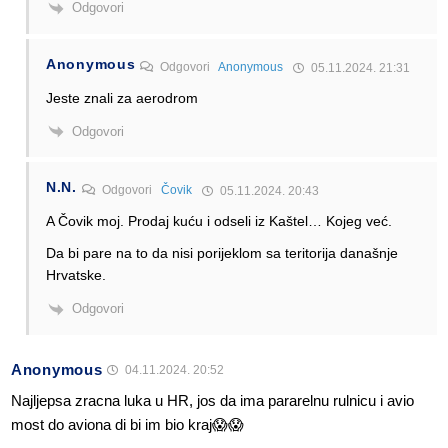
Odgovori
Anonymous
Odgovori
Anonymous
05.11.2024. 21:31
Jeste znali za aerodrom
Odgovori
N.N.
Odgovori
Čovik
05.11.2024. 20:43
A Čovik moj. Prodaj kuću i odseli iz Kaštel… Kojeg već.
Da bi pare na to da nisi porijeklom sa teritorija današnje
Hrvatske.
Odgovori
Anonymous
04.11.2024. 20:52
Najljepsa zracna luka u HR, jos da ima pararelnu rulnicu i avio
most do aviona di bi im bio kraj😱😱