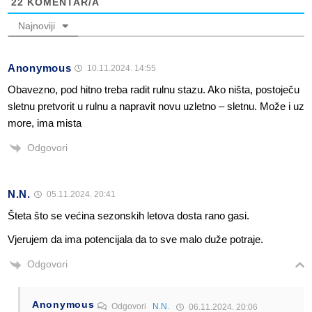
22
KOMENTAR/A
Najnoviji
Anonymous
10.11.2024. 14:55
Obavezno, pod hitno treba radit rulnu stazu. Ako ništa, postoječu
sletnu pretvorit u rulnu a napravit novu uzletno – sletnu. Može i uz
more, ima mista
Odgovori
N.N.
05.11.2024. 20:41
Šteta što se većina sezonskih letova dosta rano gasi.
Vjerujem da ima potencijala da to sve malo duže potraje.
Odgovori
Anonymous
Odgovori
N.N.
06.11.2024. 20:06