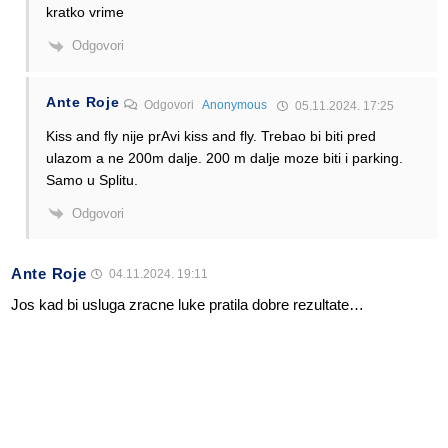
kratko vrime
Odgovori
Ante Roje
Odgovori
Anonymous
05.11.2024. 17:25
Kiss and fly nije prAvi kiss and fly. Trebao bi biti pred
ulazom a ne 200m dalje. 200 m dalje moze biti i parking.
Samo u Splitu.
Odgovori
Ante Roje
04.11.2024. 19:11
Jos kad bi usluga zracne luke pratila dobre rezultate…
Odgovori