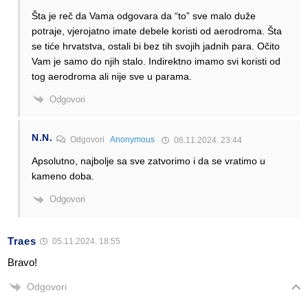
Šta je reč da Vama odgovara da “to” sve malo duže
potraje, vjerojatno imate debele koristi od aerodroma. Šta
se tiće hrvatstva, ostali bi bez tih svojih jadnih para. Očito
Vam je samo do njih stalo. Indirektno imamo svi koristi od
tog aerodroma ali nije sve u parama.
Odgovori
N.N.
Odgovori
Anonymous
06.11.2024. 23:44
Apsolutno, najbolje sa sve zatvorimo i da se vratimo u
kameno doba.
Odgovori
Traes
05.11.2024. 18:55
Bravo!
Odgovori