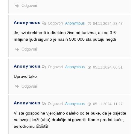
Odgovori
Anonymous
Odgovori
Anonymous
04.11.2024. 23:47
Je, svi direktno ili indirektno žive od turizma, a i od 3.6
milijuna ljudi sigurno je nasih 500 000 sta putuju negdi
Odgovori
Anonymous
Odgovori
Anonymous
05.11.2024. 00:31
Upravo tako
Odgovori
Anonymous
Odgovori
Anonymous
05.11.2024. 11:27
Vi ste gospodine vjerojatno daleko od te buke, da je osjetite
na svojoj koži (uhu) drukčije bi govorili. Kome prodat kuću,
aerodromu 🙊🙈🙉