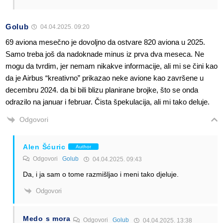
Golub
04.04.2025. 09:20
69 aviona mesečno je dovoljno da ostvare 820 aviona u 2025.
Samo treba još da nadoknade minus iz prva dva meseca. Ne
mogu da tvrdim, jer nemam nikakve informacije, ali mi se čini kao
da je Airbus “kreativno” prikazao neke avione kao završene u
decembru 2024. da bi bili blizu planirane brojke, što se onda
odrazilo na januar i februar. Čista špekulacija, ali mi tako deluje.
Odgovori
Alen Šćuric
Author
Odgovori
Golub
04.04.2025. 09:43
Da, i ja sam o tome razmišljao i meni tako djeluje.
Odgovori
Medo s mora
Odgovori
Golub
04.04.2025. 13:38