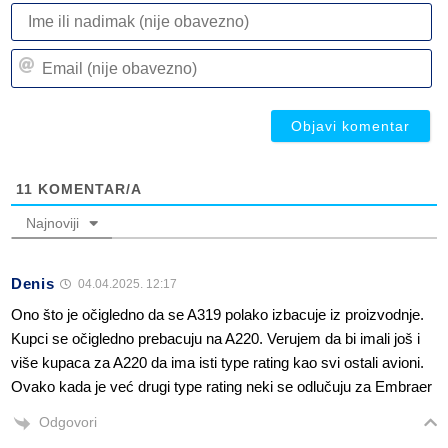
I
ili
n
Em
(n
(n
ob
ob
11
KOMENTAR/A
Najnoviji
Denis
04.04.2025. 12:17
Ono što je očigledno da se A319 polako izbacuje iz proizvodnje.
Kupci se očigledno prebacuju na A220. Verujem da bi imali još i
više kupaca za A220 da ima isti type rating kao svi ostali avioni.
Ovako kada je već drugi type rating neki se odlučuju za Embraer
Odgovori