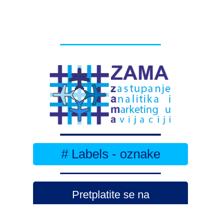
# Labels - oznake
Pretplatite se na
DNEVNI BILTEN