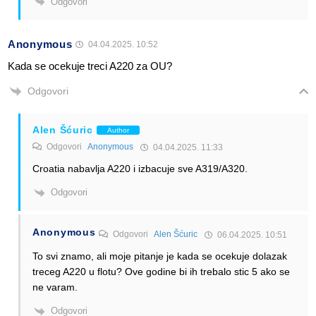
Odgovori
Anonymous
04.04.2025. 10:52
Kada se ocekuje treci A220 za OU?
Odgovori
Alen Šćuric
Author
Odgovori
Anonymous
04.04.2025. 11:33
Croatia nabavlja A220 i izbacuje sve A319/A320.
Odgovori
Anonymous
Odgovori
Alen Šćuric
06.04.2025. 10:51
To svi znamo, ali moje pitanje je kada se ocekuje dolazak
treceg A220 u flotu? Ove godine bi ih trebalo stic 5 ako se
ne varam.
Odgovori