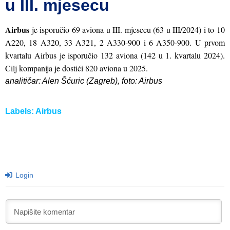
u III. mjesecu
Airbus
je isporučio 69 aviona u III. mjesecu (63 u III/2024) i to 10
A220, 18 A320, 33 A321, 2 A330-900 i 6 A350-900. U prvom
kvartalu Airbus je isporučio 132 aviona (142 u 1. kvartalu 2024).
Cilj kompanija je dostići 820 aviona u 2025.
analitičar: Alen Šćuric (Zagreb), foto: Airbus
Labels:
Airbus
Login