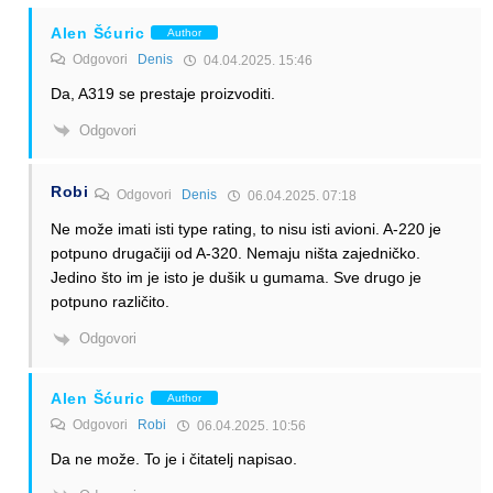
Alen Šćuric
Author
Odgovori
Denis
04.04.2025. 15:46
Da, A319 se prestaje proizvoditi.
Odgovori
Robi
Odgovori
Denis
06.04.2025. 07:18
Ne može imati isti type rating, to nisu isti avioni. A-220 je
potpuno drugačiji od A-320. Nemaju ništa zajedničko.
Jedino što im je isto je dušik u gumama. Sve drugo je
potpuno različito.
Odgovori
Alen Šćuric
Author
Odgovori
Robi
06.04.2025. 10:56
Da ne može. To je i čitatelj napisao.