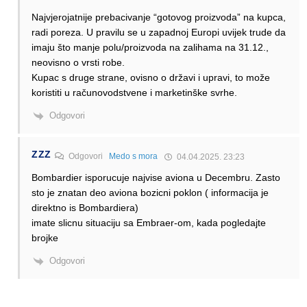
Najvjerojatnije prebacivanje “gotovog proizvoda” na kupca,
radi poreza. U pravilu se u zapadnoj Europi uvijek trude da
imaju što manje polu/proizvoda na zalihama na 31.12.,
neovisno o vrsti robe.
Kupac s druge strane, ovisno o državi i upravi, to može
koristiti u računovodstvene i marketinške svrhe.
Odgovori
ZZZ
Odgovori
Medo s mora
04.04.2025. 23:23
Bombardier isporucuje najvise aviona u Decembru. Zasto
sto je znatan deo aviona bozicni poklon ( informacija je
direktno is Bombardiera)
imate slicnu situaciju sa Embraer-om, kada pogledajte
brojke
Odgovori