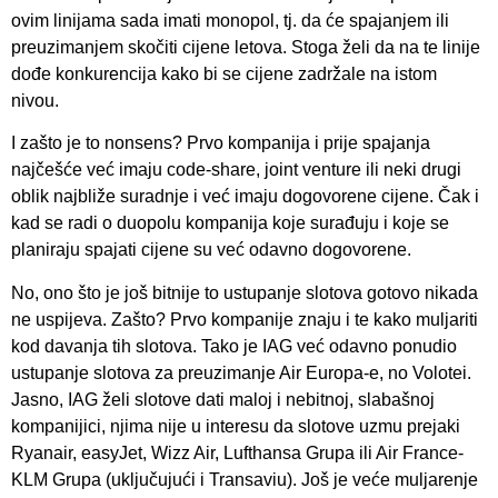
ovim linijama sada imati monopol, tj. da će spajanjem ili
preuzimanjem skočiti cijene letova. Stoga želi da na te linije
dođe konkurencija kako bi se cijene zadržale na istom
nivou.
I zašto je to nonsens? Prvo kompanija i prije spajanja
najčešće već imaju code-share, joint venture ili neki drugi
oblik najbliže suradnje i već imaju dogovorene cijene. Čak i
kad se radi o duopolu kompanija koje surađuju i koje se
planiraju spajati cijene su već odavno dogovorene.
No, ono što je još bitnije to ustupanje slotova gotovo nikada
ne uspijeva. Zašto? Prvo kompanije znaju i te kako muljariti
kod davanja tih slotova. Tako je IAG već odavno ponudio
ustupanje slotova za preuzimanje Air Europa-e, no Volotei.
Jasno, IAG želi slotove dati maloj i nebitnoj, slabašnoj
kompanijici, njima nije u interesu da slotove uzmu prejaki
Ryanair, easyJet, Wizz Air, Lufthansa Grupa ili Air France-
KLM Grupa (uključujući i Transaviu). Još je veće muljarenje