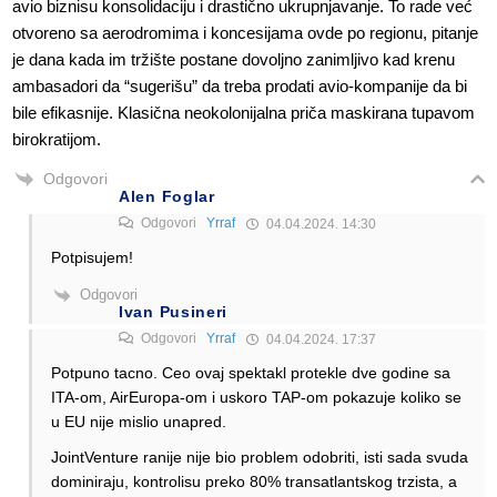
avio biznisu konsolidaciju i drastično ukrupnjavanje. To rade već
otvoreno sa aerodromima i koncesijama ovde po regionu, pitanje
je dana kada im tržište postane dovoljno zanimljivo kad krenu
ambasadori da “sugerišu” da treba prodati avio-kompanije da bi
bile efikasnije. Klasična neokolonijalna priča maskirana tupavom
birokratijom.
Odgovori
Alen Foglar
Odgovori
Yrraf
04.04.2024. 14:30
Potpisujem!
Odgovori
Ivan Pusineri
Odgovori
Yrraf
04.04.2024. 17:37
Potpuno tacno. Ceo ovaj spektakl protekle dve godine sa
ITA-om, AirEuropa-om i uskoro TAP-om pokazuje koliko se
u EU nije mislio unapred.
JointVenture ranije nije bio problem odobriti, isti sada svuda
dominiraju, kontrolisu preko 80% transatlantskog trzista, a