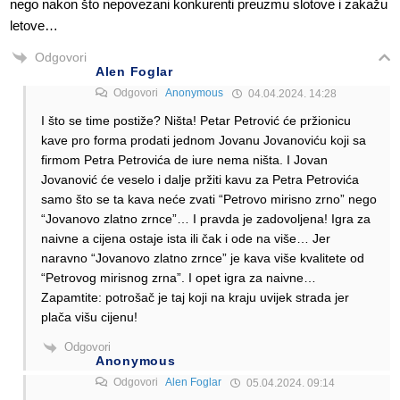
nego nakon što nepovezani konkurenti preuzmu slotove i zakažu
letove…
Odgovori
Alen Foglar
Odgovori
Anonymous
04.04.2024. 14:28
I što se time postiže? Ništa! Petar Petrović će pržionicu
kave pro forma prodati jednom Jovanu Jovanoviću koji sa
firmom Petra Petrovića de iure nema ništa. I Jovan
Jovanović će veselo i dalje pržiti kavu za Petra Petrovića
samo što se ta kava neće zvati “Petrovo mirisno zrno” nego
“Jovanovo zlatno zrnce”… I pravda je zadovoljena! Igra za
naivne a cijena ostaje ista ili čak i ode na više… Jer
naravno “Jovanovo zlatno zrnce” je kava više kvalitete od
“Petrovog mirisnog zrna”. I opet igra za naivne…
Zapamtite: potrošač je taj koji na kraju uvijek strada jer
plača višu cijenu!
Odgovori
Anonymous
Odgovori
Alen Foglar
05.04.2024. 09:14