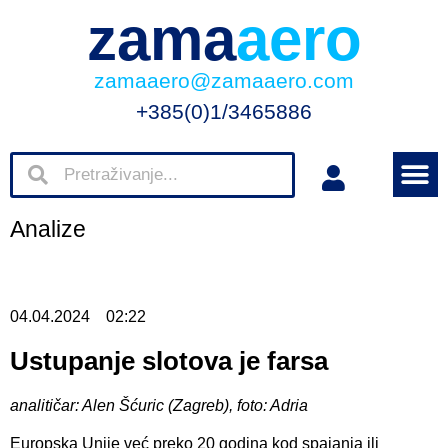
zama
aero
zamaaero@zamaaero.com
+385(0)1/3465886
Analize
04.04.2024
02:22
Ustupanje slotova je farsa
analitičar: Alen Šćuric (Zagreb), foto: Adria
Europska Unije već preko 20 godina kod spajanja ili