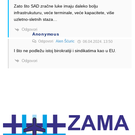
Zato što SAD zračne luke imaju daleko bolju
infrastrukuturu, veće terminale, veće kapacitete, više
uzletno-sletnih staza…
Odgovori
Anonymous
Odgovori
Alen Šćuric
06.04.2024. 13:50
I što ne podležu istoj birokratiji i sindikatima kao u EU.
Odgovori