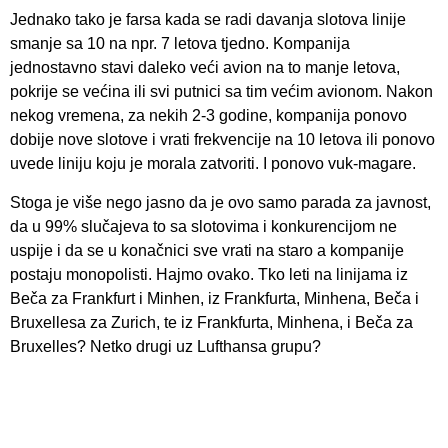
Jednako tako je farsa kada se radi davanja slotova linije
smanje sa 10 na npr. 7 letova tjedno. Kompanija
jednostavno stavi daleko veći avion na to manje letova,
pokrije se većina ili svi putnici sa tim većim avionom. Nakon
nekog vremena, za nekih 2-3 godine, kompanija ponovo
dobije nove slotove i vrati frekvencije na 10 letova ili ponovo
uvede liniju koju je morala zatvoriti. I ponovo vuk-magare.
Stoga je više nego jasno da je ovo samo parada za javnost,
da u 99% slučajeva to sa slotovima i konkurencijom ne
uspije i da se u konačnici sve vrati na staro a kompanije
postaju monopolisti. Hajmo ovako. Tko leti na linijama iz
Beča za Frankfurt i Minhen, iz Frankfurta, Minhena, Beča i
Bruxellesa za Zurich, te iz Frankfurta, Minhena, i Beča za
Bruxelles? Netko drugi uz Lufthansa grupu?