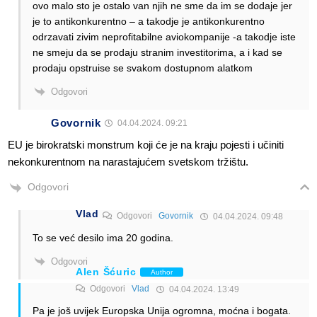
ovo malo sto je ostalo van njih ne sme da im se dodaje jer
je to antikonkurentno – a takodje je antikonkurentno
odrzavati zivim neprofitabilne aviokompanije -a takodje iste
ne smeju da se prodaju stranim investitorima, a i kad se
prodaju opstruise se svakom dostupnom alatkom
Odgovori
Govornik
04.04.2024. 09:21
EU je birokratski monstrum koji će je na kraju pojesti i učiniti
nekonkurentnom na narastajućem svetskom tržištu.
Odgovori
Vlad
Odgovori
Govornik
04.04.2024. 09:48
To se već desilo ima 20 godina.
Odgovori
Alen Šćuric
Author
Odgovori
Vlad
04.04.2024. 13:49
Pa je još uvijek Europska Unija ogromna, moćna i bogata.