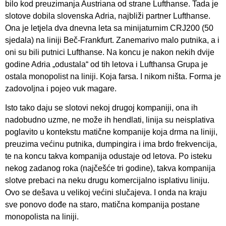
bilo kod preuzimanja Austriana od strane Lufthanse. Tada je
slotove dobila slovenska Adria, najbliži partner Lufthanse.
Ona je letjela dva dnevna leta sa minijaturnim CRJ200 (50
sjedala) na liniji Beč-Frankfurt. Zanemarivo malo putnika, a i
oni su bili putnici Lufthanse. Na koncu je nakon nekih dvije
godine Adria „odustala“ od tih letova i Lufthansa Grupa je
ostala monopolist na liniji. Koja farsa. I nikom ništa. Forma je
zadovoljna i pojeo vuk magare.
Isto tako daju se slotovi nekoj drugoj kompaniji, ona ih
nadobudno uzme, ne može ih hendlati, linija su neisplativa
poglavito u kontekstu matične kompanije koja drma na liniji,
preuzima većinu putnika, dumpingira i ima brdo frekvencija,
te na koncu takva kompanija odustaje od letova. Po isteku
nekog zadanog roka (najčešće tri godine), takva kompanija
slotve prebaci na neku drugu komercijalno isplativu liniju.
Ovo se dešava u velikoj većini slučajeva. I onda na kraju
sve ponovo dođe na staro, matična kompanija postane
monopolista na liniji.