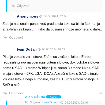
Odgovori
Anonymous
04.04.2024. 07:34
Zato je nacionalni ponos već prodao dio tako da bi bio što manje
atraktivan za kupnju… Tako da business može neometano dalje..
Odgovori
Ivan Dušan
04.04.2024. 07:22
Pitanje vezano za slotove. Zašto su zračene luke u Europi
regulirale prava na operacije putem slotova, dok politike slotova
nema u SAD-u (prema Wikipediji su samo 3 zračne luke u SAD
imaju slotove – JFK, LGA i DCA). A zračne luke u SAD-u imaju
još više letova nego europske, zašto u Europi slotovi postoje, a u
SAD-u ne?
Odgovori
Alen Šćuric
Author
Odgovori
Ivan Dušan
04.04.2024. 08:46