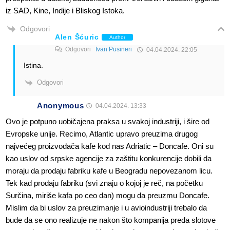
iz SAD, Kine, Indije i Bliskog Istoka.
Odgovori
Alen Šćuric
Author
Odgovori
Ivan Pusineri
04.04.2024. 22:05
Istina.
Odgovori
Anonymous
04.04.2024. 13:33
Ovo je potpuno uobičajena praksa u svakoj industriji, i šire od
Evropske unije. Recimo, Atlantic upravo preuzima drugog
najvećeg proizvođača kafe kod nas Adriatic – Doncafe. Oni su
kao uslov od srpske agencije za zaštitu konkurencije dobili da
moraju da prodaju fabriku kafe u Beogradu nepovezanom licu.
Tek kad prodaju fabriku (svi znaju o kojoj je reč, na početku
Surčina, miriše kafa po ceo dan) mogu da preuzmu Doncafe.
Mislim da bi uslov za preuzimanje i u avioindustriji trebalo da
bude da se ono realizuje ne nakon što kompanija preda slotove