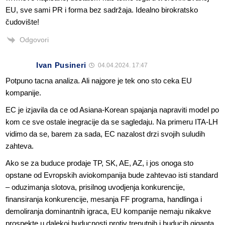
EU, sve sami PR i forma bez sadržaja. Idealno birokratsko
čudovište!
Odgovori
Ivan Pusineri
04.04.2024. 17:47
Potpuno tacna analiza. Ali najgore je tek ono sto ceka EU
kompanije.
EC je izjavila da ce od Asiana-Korean spajanja napraviti model po
kom ce sve ostale inegracije da se sagledaju. Na primeru ITA-LH
vidimo da se, barem za sada, EC nazalost drzi svojih suludih
zahteva.
Ako se za buduce prodaje TP, SK, AE, AZ, i jos onoga sto
opstane od Evropskih aviokompanija bude zahtevao isti standard
– oduzimanja slotova, prisilnog uvodjenja konkurencije,
finansiranja konkurencije, mesanja FF programa, handlinga i
demoliranja dominantnih igraca, EU kompanije nemaju nikakve
prospekte u dalekoj buducnosti protiv trenutnih i buducih giganta