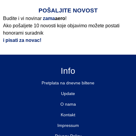
POŠALJITE NOVOST
Budite i vi novinar
zama
aero
!
Ako pošaljete 10 novosti koje objavimo možete postati
honorarni suradnik
i pisati za novac!
Info
Pretplata na dnevne biltene
Update
O nama
Kontakt
Impressum