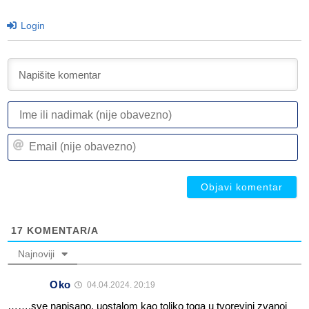
Login
I
ili
n
Em
(n
(n
ob
ob
17
KOMENTAR/A
Najnoviji
Oko
04.04.2024. 20:19
…….sve napisano, uostalom kao toliko toga u tvorevini zvanoj