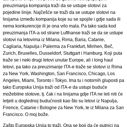
preuzimanja kompanija traži da se ustupe slotovi za
pojedine linije. Najčešće se traži da se ustupe slotovi na
linijama između kompanija koje su se spojile i gdje sada ili
nema konkurencije ili je ona vrlo mala. Pa tako sada kod
preuzimanja ITA-a od strane Lufthanse traži se da se ustupe
slotovi na letovima iz Milana, Rima, Baria, Catanie,
Cagliaria, Napulja i Palerma za Frankfurt, Minhen, Beč,
Zurich, Bruxelles, Dusseldorf, Stuttgart i Hamburg. Koji puta
traže se i neki drugi letovi unutar Europe, ali i long haul
letovi, pa tako za preuzimanje ITA-e traže se slotovi iz Rima
za New York, Washington, San Francisco, Chicago, Los
Angeles, Miami, Toronto i Tokyo. Ima tu i notornih gluposti pa
tako Europska Unija traži od ITA-e da ustupi buduće
možebitne slotove, tj. čak i na linijama gdje ITA ne leti niti će
letjeti u doglednoj budućnosti kao što su letovi iz Napulja,
Firence, Catanie i Bologne za New York, te iz Milana za San
Francisco. O moj bože.
Zašto Europska Unija to traži. Ona se boji da će putnici na