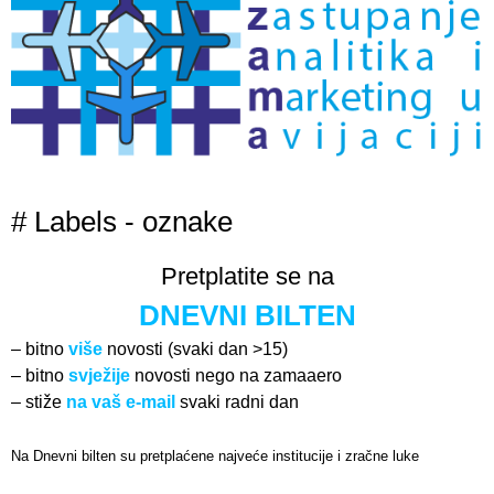
# Labels - oznake
Pretplatite se na
DNEVNI BILTEN
– bitno
više
novosti (svaki dan >15)
– bitno
svježije
novosti nego na zamaaero
– stiže
na vaš e-mail
svaki radni dan
Na Dnevni bilten su pretplaćene najveće institucije i zračne luke
Pročitajte više>