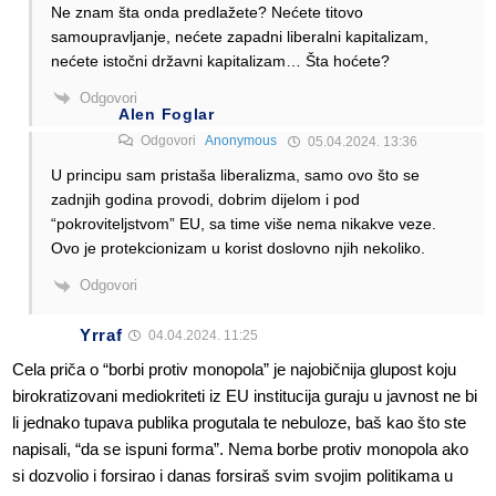
Ne znam šta onda predlažete? Nećete titovo
samoupravljanje, nećete zapadni liberalni kapitalizam,
nećete istočni državni kapitalizam… Šta hoćete?
Odgovori
Alen Foglar
Odgovori
Anonymous
05.04.2024. 13:36
U principu sam pristaša liberalizma, samo ovo što se
zadnjih godina provodi, dobrim dijelom i pod
“pokroviteljstvom” EU, sa time više nema nikakve veze.
Ovo je protekcionizam u korist doslovno njih nekoliko.
Odgovori
Yrraf
04.04.2024. 11:25
Cela priča o “borbi protiv monopola” je najobičnija glupost koju
birokratizovani mediokriteti iz EU institucija guraju u javnost ne bi
li jednako tupava publika progutala te nebuloze, baš kao što ste
napisali, “da se ispuni forma”. Nema borbe protiv monopola ako
si dozvolio i forsirao i danas forsiraš svim svojim politikama u