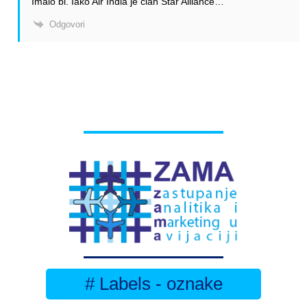
Imalo bi. Iako Air India je član Star Alliance…
Odgovori
# Labels - oznake