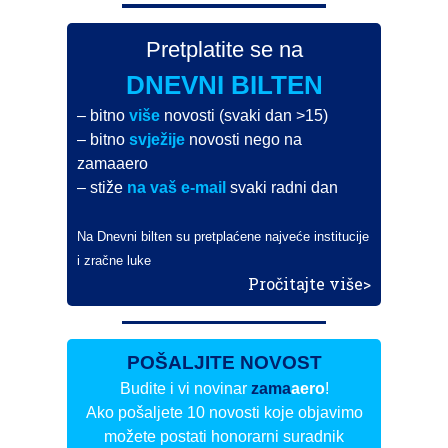
Pretplatite se na
DNEVNI BILTEN
– bitno
više
novosti (svaki dan >15)
– bitno
svježije
novosti nego na
zamaaero
– stiže
na vaš e-mail
svaki radni dan
Na Dnevni bilten su pretplaćene najveće institucije
i zračne luke
Pročitajte više>
POŠALJITE NOVOST
Budite i vi novinar
zama
aero
!
Ako pošaljete 10 novosti koje objavimo
možete postati honorarni suradnik