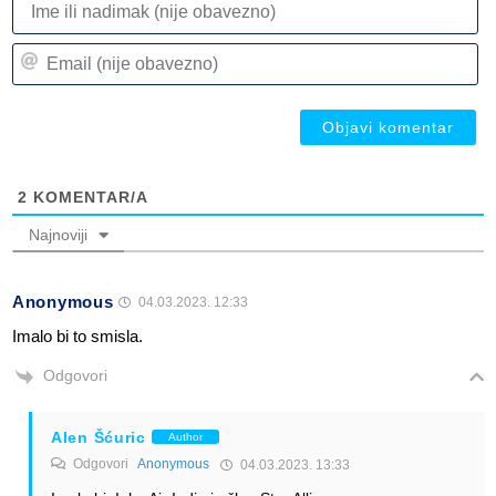
ili
n
Em
(n
(n
ob
ob
2
KOMENTAR/A
Najnoviji
Anonymous
04.03.2023. 12:33
Imalo bi to smisla.
Odgovori
Alen Šćuric
Author
Odgovori
Anonymous
04.03.2023. 13:33