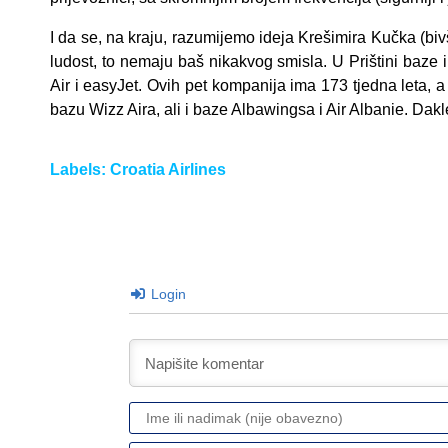
I da se, na kraju, razumijemo ideja Krešimira Kučka (biv
ludost, to nemaju baš nikakvog smisla. U Prištini baze
Air i easyJet. Ovih pet kompanija ima 173 tjedna leta, 
bazu Wizz Aira, ali i baze Albawingsa i Air Albanie. Dakl
Labels:
Croatia Airlines
Login