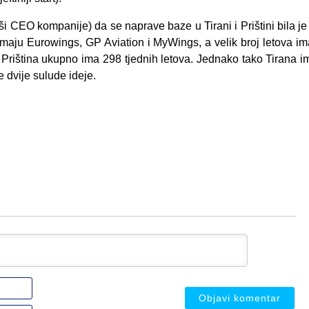
ši CEO kompanije) da se naprave baze u Tirani i Prištini bila j
 imaju Eurowings, GP Aviation i MyWings, a velik broj letova i
a Priština ukupno ima 298 tjednih letova. Jednako tako Tirana i
e dvije sulude ideje.
Ime
ili
nadimak