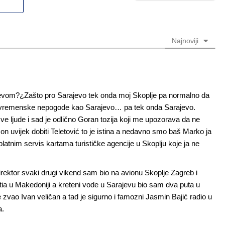
Email
(nije
(nije
obavezno)
obavezno)
Najnoviji
ajevom?¿Zašto pro Sarajevo tek onda moj Skoplje pa normalno da
ma vremenske nepogode kao Sarajevo… pa tek onda Sarajevo.
ve ljude i sad je odlično Goran tozija koji me upozorava da ne
on uvijek dobiti Teletović to je istina a nedavno smo baš Marko ja
platnim servis kartama turističke agencije u Skoplju koje ja ne
irektor svaki drugi vikend sam bio na avionu Skoplje Zagreb i
tia u Makedoniji a kreteni vode u Sarajevu bio sam dva puta u
se zvao Ivan veličan a tad je sigurno i famozni Jasmin Bajić radio u
a.