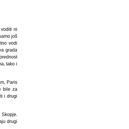
voditi ni
 samo još
tno vodi
va grada
 prednost
a, tako i
am, Paris
 bile za
 i drugi
i Skopje.
aju drugi