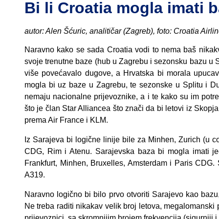
Bi li Croatia mogla imati 
autor: Alen Šćuric, analitičar (Zagreb), foto: Croatia Airli
Naravno kako se sada Croatia vodi to nema baš nikakvog
svoje trenutne baze (hub u Zagrebu i sezonsku bazu u Spl
više povećavalo dugove, a Hrvatska bi morala upucava
mogla bi uz baze u Zagrebu, te sezonske u Splitu i Du
nemaju nacionalne prijevoznike, a i te kako su im potreb
što je član Star Alliancea što znači da bi letovi iz Skop
prema Air France i KLM.
Iz Sarajeva bi logične linije bile za Minhen, Zurich (u
CDG, Rim i Atenu. Sarajevska baza bi mogla imati jed
Frankfurt, Minhen, Bruxelles, Amsterdam i Paris CDG. 
A319.
Naravno logično bi bilo prvo otvoriti Sarajevo kao bazu, 
Ne treba raditi nikakav velik broj letova, megalomanski p
prijevoznici, sa skromnijim brojem frekvencija (sigurniji i je