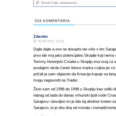
315
KOMENTAR/A
Zdenko
03.09.2022. 13:28
Dajte dajte a ove ne dosadni ste više s tim Sar
prvo ide moj jako potencijalno Skoplje koji ne
Tommy historijski Croatia u Skoplju ima ovaj za s
prodajem okolo čarter letove marka cvijina jer će 
pričali ja sam objasnio da Kroacija kupuje sa bes
mogu nagovoriti na Trader.
Živio sam od 1996 do 1998 u Skoplju kao veliki d
natrag od tada do danas vrhunski ljudi vode Croa
Sarajevu i dovoljno mi je bilo taj direktor kreten 
Sarajevo, to je dno dna od morala i menadžment