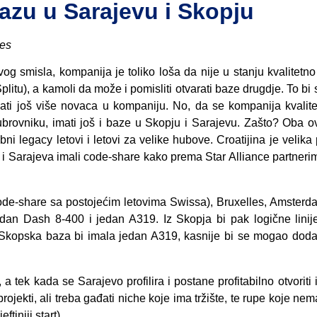
bazu u Sarajevu i Skopju
nes
 smisla, kompanija je toliko loša da nije u stanju kvalitetno 
itu), a kamoli da može i pomisliti otvarati baze drugdje. To bi
ti još više novaca u kompaniju. No, da se kompanija kvalite
brovniku, imati još i baze u Skopju i Sarajevu. Zašto? Oba o
ni legacy letovi i letovi za velike hubove. Croatijina je velika
ja i Sarajeva imali code-share kako prema Star Alliance partnerim
 code-share sa postojećim letovima Swissa), Bruxelles, Amsterd
an Dash 8-400 i jedan A319. Iz Skopja bi pak logične linije
Skopska baza bi imala jedan A319, kasnije bi se mogao dodati
a tek kada se Sarajevo profilira i postane profitabilno otvoriti 
rojekti, ali treba gađati niche koje ima tržište, te rupe koje nem
ftiniji start).