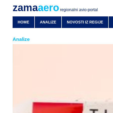
zama
aero
regionalni avio-portal
HOME
ANALIZE
NOVOSTI IZ REGIJE
Analize