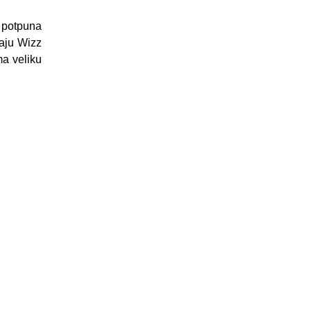
e potpuna
maju Wizz
ma veliku