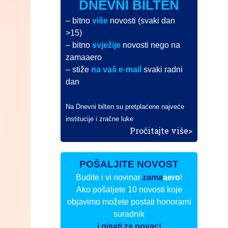
DNEVNI BILTEN
– bitno
više
novosti (svaki dan
>15)
– bitno
svježije
novosti nego na
zamaaero
– stiže
na vaš e-mail
svaki radni
dan
Na Dnevni bilten su pretplaćene najveće
institucije i zračne luke
Pročitajte više>
POŠALJITE NOVOST
Budite i vi novinar
zama
aero
!
Ako pošaljete 10 novosti koje
objavimo možete postati honorarni
suradnik
i pisati za novac!