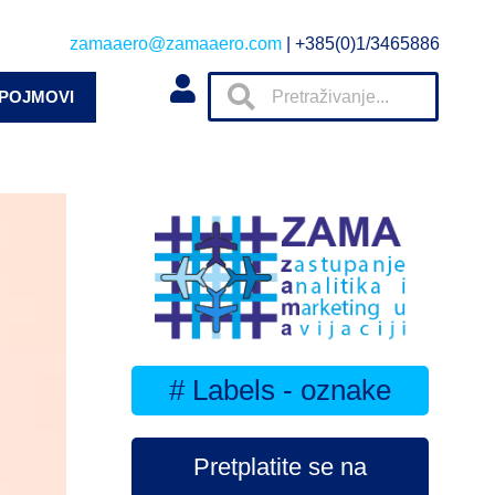
zamaaero@zamaaero.com
| +385(0)1/3465886
 POJMOVI
# Labels - oznake
Pretplatite se na