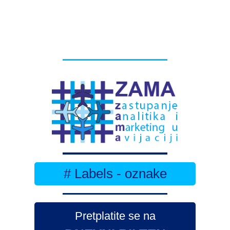
# Labels - oznake
Pretplatite se na