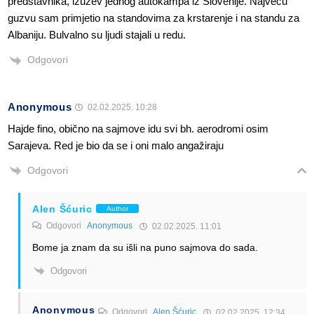
predstavnika, izuzev jednog autokampa iz Slovenije. Najvecu
guzvu sam primjetio na standovima za krstarenje i na standu za
Albaniju. Bulvalno su ljudi stajali u redu.
Odgovori
Anonymous
02.02.2025. 10:28
Hajde fino, obično na sajmove idu svi bh. aerodromi osim
Sarajeva. Red je bio da se i oni malo angažiraju
Odgovori
Alen Šćuric
Author
Odgovori
Anonymous
02.02.2025. 11:01
Bome ja znam da su išli na puno sajmova do sada.
Odgovori
Anonymous
Odgovori
Alen Šćuric
02.02.2025. 12:34