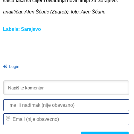
sastanaka sa ciljem otvaranja novih linija za Sarajevo.
analitičar: Alen Šćuric (Zagreb), foto: Alen Šćuric
Labels:
Sarajevo
Login
I
ili
n
Em
(n
(n
ob
ob