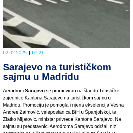
02.02.2025
01:21
Sarajevo na turističkom
sajmu u Madridu
Aerodrom
Sarajevo
se promovirao na štandu Turističke
zajednice Kantona Sarajevo na turističkom sajmu u
Madridu. Promociju je pomogla i njena ekselencija Vesna
Andree Zaimović, veleposlanica BiH u Španjolskoj, te
Zlatko Mijatović, ministar privrede Kantona Sarajevo. Na
sajmu su predstavnici Aerodroma Sarajevo održali niz