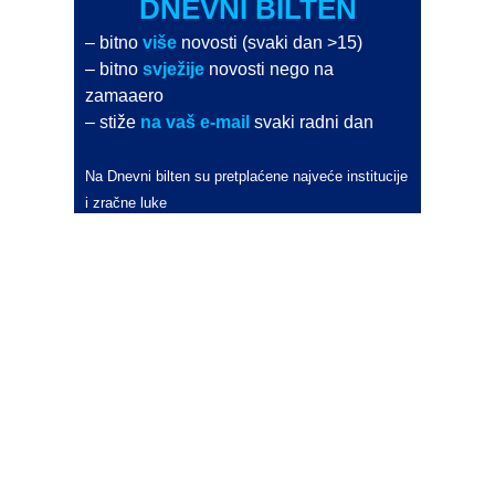
DNEVNI BILTEN
– bitno
više
novosti (svaki dan >15)
– bitno
svježije
novosti nego na
zamaaero
– stiže
na vaš e-mail
svaki radni dan
Na Dnevni bilten su pretplaćene najveće institucije
i zračne luke
Pročitajte više>
POŠALJITE NOVOST
Budite i vi novinar
zama
aero
!
Ako pošaljete 10 novosti koje objavimo
možete postati honorarni suradnik
i pisati za novac!