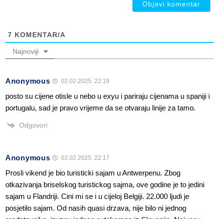
7
KOMENTAR/A
Najnoviji
Anonymous
02.02.2025. 22:19
posto su cijene otisle u nebo u exyu i pariraju cijenama u spaniji i
portugalu, sad je pravo vrijeme da se otvaraju linije za tamo.
Odgovori
Anonymous
02.02.2025. 22:17
Prosli vikend je bio turisticki sajam u Antwerpenu. Zbog
otkazivanja briselskog turistickog sajma, ove godine je to jedini
sajam u Flandriji. Cini mi se i u cijeloj Belgiji. 22.000 ljudi je
posjetilo sajam. Od nasih quasi drzava, nije bilo ni jednog