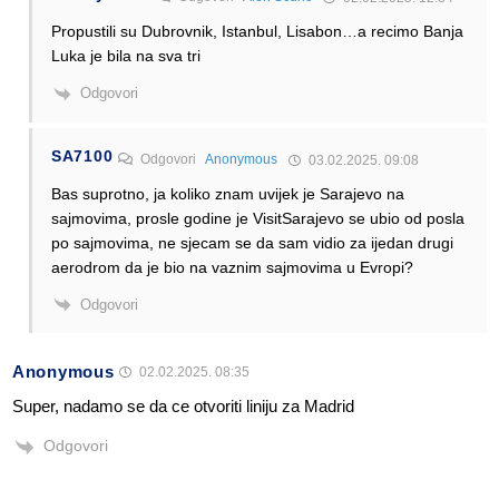
Propustili su Dubrovnik, Istanbul, Lisabon…a recimo Banja
Luka je bila na sva tri
Odgovori
SA7100
Odgovori
Anonymous
03.02.2025. 09:08
Bas suprotno, ja koliko znam uvijek je Sarajevo na
sajmovima, prosle godine je VisitSarajevo se ubio od posla
po sajmovima, ne sjecam se da sam vidio za ijedan drugi
aerodrom da je bio na vaznim sajmovima u Evropi?
Odgovori
Anonymous
02.02.2025. 08:35
Super, nadamo se da ce otvoriti liniju za Madrid
Odgovori